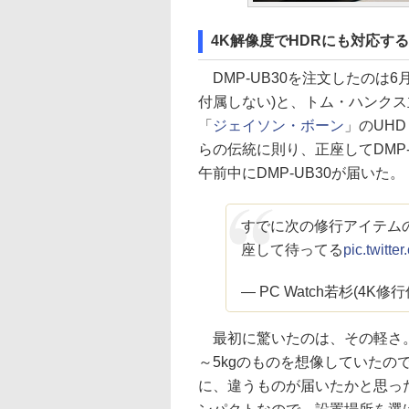
4K解像度でHDRにも対応するU
DMP-UB30を注文したのは6月
付属しない)と、トム・ハンクス
「
ジェイソン・ボーン
」のUH
らの伝統に則り、正座してDMP-
午前中にDMP-UB30が届いた。
すでに次の修行アイテム
座して待ってる
pic.twitt
— PC Watch若杉(4K修行僧)
最初に驚いたのは、その軽さ。1
～5kgのものを想像していた
に、違うものが届いたかと思った。サ