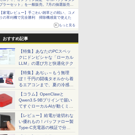
ブラーセット」を一般販売。7月の抽選販売の
当選無効分
【家電レビュー】手ごわい雑草との戦い、コメ
リの草刈機で完全勝利 掃除機感覚で使えた
もっと見る
おすすめ記事
【特集】あなたのPCスペッ
クにドンピシャな「ローカル
LLM」の選び方と快適化テク
【特集】あぢぃ～もう無理
ぽ！千円の闘魂タオルから着
るエアコンまで、夏の冷感グ
ッズ一挙紹介
【コラム】OpenClawと
Qwen3.5-9Bプリインで届い
てすぐローカルAIが動くミニ
PC「SER9 Pro」
【レビュー】給電が途切れな
い優れもの！バッファロー製
Type-C充電器の検証で分か
ったこと