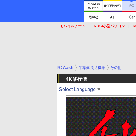
モバイルノート
NUC/小型パソコン
M
SSD
キーボード
マウス
PC Watch
半導体/周辺機器
その他
4K修行僧
Select Language
▼