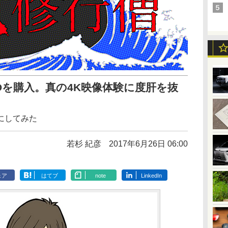
BDを購入。真の4K映像体験に度肝を抜
にしてみた
若杉 紀彦
2017年6月26日 06:00
ェア
はてブ
note
LinkedIn