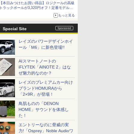
【本日みつけたお買い得品】ロジクールの高級
トラックボールが3,320円オフ！定番モデルも
5,280円に割引中
もっと見る
Special Site
レイズのパワーデザインホイ
ール「M6」に新色登場!!
AIスマートノートの
iFLYTEK「AINOTE 2」はな
ぜ魅力的なのか？
レイズのプレミアムカー向け
ブランドHOMURAから
「2×9R」が登場！
鳥肌ものの「DENON
HOME」サウンドを体感し
た！
エントリーなのに脅威の実
力!「Osprey」Noble Audioワ