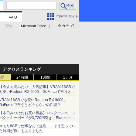
Impress サイト
全カテゴリ
CPU
Microsoft Office
アクセスランキング
時間
24時間
1週間
1カ月
【今すぐ読みたい！人気記事】VRAM 16GBで
も安いRadeon RX 9000、GeForceで言うとど
のぐらいの性能？ - PC Watch
VRAM 16GBでも安いRadeon RX 9000、
GeForceで言うとどのぐらいの性能？
【本日みつけたお買い得品】ロジクールのコン
パクトキーボードが3,720円引き。Bluetoothで3
台接続対応
メモリ8GBで仕事なんて無理……そう思ってい
た時期が僕にもありました