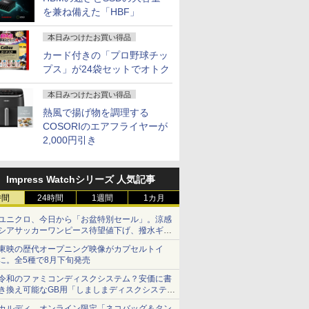
を兼ね備えた「HBF」
本日みつけたお買い得品
カード付きの「プロ野球チッ
プス」が24袋セットでオトク
本日みつけたお買い得品
熱風で揚げ物を調理する
COSORIのエアフライヤーが
2,000円引き
Impress Watchシリーズ 人気記事
時間
24時間
1週間
1カ月
ユニクロ、今日から「お盆特別セール」。涼感
シアサッカーワンピース待望値下げ、撥水ギア
ショーツは1990円に
東映の歴代オープニング映像がカプセルトイ
に。全5種で8月下旬発売
令和のファミコンディスクシステム？安価に書
き換え可能なGB用「しましまディスクシステ
ム」
カルディ、オンライン限定「ネコバッグ＆タン