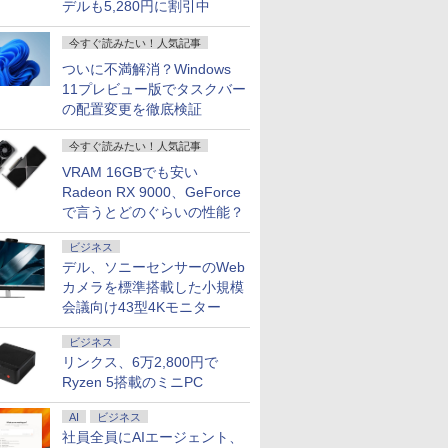
デルも5,280円に割引中
今すぐ読みたい！人気記事
ついに不満解消？Windows
11プレビュー版でタスクバー
の配置変更を徹底検証
今すぐ読みたい！人気記事
VRAM 16GBでも安い
Radeon RX 9000、GeForce
で言うとどのぐらいの性能？
ビジネス
デル、ソニーセンサーのWeb
カメラを標準搭載した小規模
会議向け43型4Kモニター
ビジネス
リンクス、6万2,800円で
Ryzen 5搭載のミニPC
AI
ビジネス
社員全員にAIエージェント、