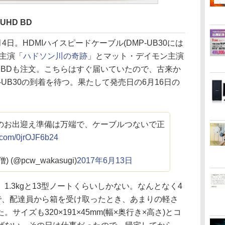
HD BD
4日。HDMIハイスピードケーブル(DMP-UB30には
主演「
ハドソン川の奇跡
」とマット・デイモン主演
D BDも注文。こちらはすぐ届いていたので、古来か
UB30の到着を待つ。果たして発売日の6月16日の
のお出迎え準備は万端で、ケーブルつないで正
er.com/0jrOJF6b24
 (@pcw_wakasugi)
2017年6月13日
.3kgと13型ノートくらいしかない。なんとなく4
ので、配達員から箱を受け取ったとき、あまりの軽さ
イズも320×191×45mm(幅×奥行き×高さ)とコ