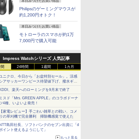
 レビュー特
グレア 軽
Switch/PS3/PS4/PS5/Xbox
き Windows11 NEC
古パソコン
ワーク デュアルモニタ
1920×1080 応答速度
Bluetooth 選べるカラ
無線LAN Wi
本日みつけたお買い得品
ice Bラン
h PS5
One/PC/スマ
Versapro VM-7 ノート
ー Switch PS4 PS5対
1ms リフレッシュレー
ー 14型 薄型 軽量 初心
Bluetooth
Philipsのゲーミングマウスが
ノートパソ
Phone対
ホ/USBType-C/標準
パソコン 中古 PC パソ
応 【整備済み中古品】
ト100Hz IPSパネル 液
者 学習向け PC ピンク
Windows
約1,200円オトク！
ック 中古
 ポータ
HDMI対応【選べる種
コン 中古ノートPC
晶モニター 5年保証付
シルバー 最短当日出荷
dynabook
50 2年
類】タッチ/ケース付
SSD1TB メモリ16GB
き 動画閲覧 仕事 在宅
期設定済 
本日みつけたお買い得品
MI
き/4Kタイプ
楽天ランキング4冠
90日保証
モトローラのスマホが約1万
7,000円で購入可能
Impress Watchシリーズ 人気記事
時間
24時間
1週間
1カ月
ユニクロ、今日から「お盆特別セール」。涼感
シアサッカーワンピース待望値下げ、撥水ギア
ショーツは1990円に
KDDI、楽天へのローミングを9月末で終了
ミスド「Mrs. GREEN APPLE」のコラボドーナ
ツ4種、いよいよ発売！
【家電レビュー】手ごわい雑草との戦い、コメ
リの草刈機で完全勝利 掃除機感覚で使えた
NTT島田社長、ソフトバンクのセブン出資に「d
ポイント使えるようにして」
もっと見る