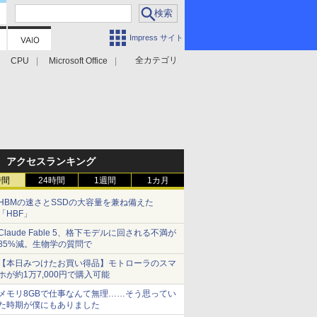
Impress サイト
全カテゴリ
CPU
Microsoft Office
アクセスランキング
時間
24時間
1週間
1カ月
HBMの速さとSSDの大容量を兼ね備えた
「HBF」
Claude Fable 5、格下モデルに回される不満が
85%減。生物学の質問で
【本日みつけたお買い得品】モトローラのスマ
ホが約1万7,000円で購入可能
メモリ8GBで仕事なんて無理……そう思ってい
た時期が僕にもありました