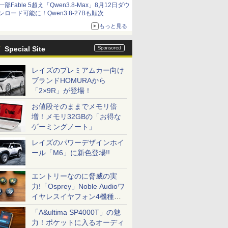
一部Fable 5超え「Qwen3.8-Max」8月12日ダウ
ンロード可能に！Qwen3.8-27Bも順次
もっと見る
Special Site
レイズのプレミアムカー向け
ブランドHOMURAから
「2×9R」が登場！
お値段そのままでメモリ倍
増！メモリ32GBの「お得な
ゲーミングノート」
レイズのパワーデザインホイ
ール「M6」に新色登場!!
エントリーなのに脅威の実
力!「Osprey」Noble Audioワ
イヤレスイヤフォン4機種を
一気に聴く
「A&ultima SP4000T」の魅
力！ポケットに入るオーディ