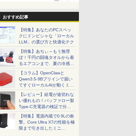
おすすめ記事
【特集】あなたのPCスペッ
クにドンピシャな「ローカル
LLM」の選び方と快適化テク
【特集】あぢぃ～もう無理
ぽ！千円の闘魂タオルから着
るエアコンまで、夏の冷感グ
ッズ一挙紹介
【コラム】OpenClawと
Qwen3.5-9Bプリインで届い
てすぐローカルAIが動くミニ
PC「SER9 Pro」
【レビュー】給電が途切れな
い優れもの！バッファロー製
Type-C充電器の検証で分か
ったこと
【特集】電源内蔵で0.9Lの衝
撃。Core Ultra X7の性能を極
限まで引き出したミニ
PC「GPD BOX」