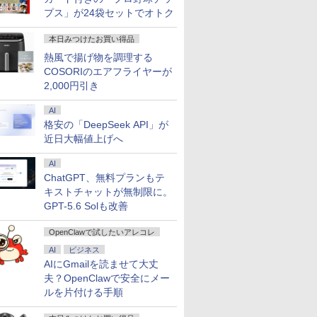
プス」が24袋セットでオトク
本日みつけたお買い得品
熱風で揚げ物を調理する
COSORIのエアフライヤーが
2,000円引き
AI
格安の「DeepSeek API」が
近日大幅値上げへ
7
7
7
8
8
8
9
9
9
10
10
10
AI
ChatGPT、無料プランもテ
キストチャットが無制限に。
GPT-5.6 Solも改善
 タッチパネル Core i7 16GB 512GB SSD Windows11 フルHD IPS液晶 オールインワン
OpenClawで試したいアレコレ
古
用で
モバイルモニター 15.6
【1500円OFFクーポ
町人Aは悪役令嬢をど
中古ノートパソコン
アースドリームス 厳選
BARFOUT! SPECIAL
＼メーカー5年保証／
ノートパソコン 14イン
【楽天ブックス限定特
【中古】I-O
【マラソン
杖と剣のウ
一体型パソコン
-T7KP-
AOC公式
ith
インチ InnoView モバ
ン】【WEBカメラ搭載
うしても救いたい〜ど
Windows11 Office付
おまかせモニター 21.5
EDITION EARLY
【最短即日発送】【新
チ 新品 Windows11
典】梅山恋和 2nd写真
GigaCrysta
中ポイント
（16） 【
AI
ビジネス
 Core i7
 15.6
EL ]
イルディスプレイ 自立
&フルHD】ノートパソ
ぶと空と氷の姫君〜
き DELL Latitude
型〜27型ワイド
AUTUMN 2026 / TIME
品】モニター 21.5イン
Pro Office搭載 日本語
集『COCOIRO（ココ
GD242UDW
ノートパソ
大森藤ノ ]
AIにGmailを読ませて大丈
代CPU メ
イルディ
型 1920*1080 FHD ポー
コン 中古パソコン 14
10【電子書店共通特典
5300 第8世代 Core i5
【HDMI対応 / FULL
TRAVEL 岩本 照
チモニター ディスプレ
キーボード メモリ
イロ）』(ポストカード
チ/1920x10
代 Core i
夫？OpenClawで安全にメー
￥8,980
￥23,800
￥726
￥29,800
￥6,470
￥1,870
￥12,800
￥29,800
￥3,599
￥11,980
￥29,980
￥594
480GB
ブモニタ
タブルモニター IPS液晶
インチ SSD128GB メ
イラスト付】 【電子書
メモリ 8GB 高速 SSD
HD解像度】 大手メー
（Snow Man） [ ブラ
イ PCモニター ASUS
8GB SSD 128GB
1枚) [ 梅山恋和 ]
沢/DisplayP
16GB M.2
ルを片付ける手順
HD
ケーブル1
パネル 薄型 軽量 持ち運
モリ8GB Core i5 第8世
籍】[ 目黒三吉 ]
256GB 13.3インチ 無
カー液晶
ウンズブックス ]
液晶ディスプレイ
256GB 512GB 1TB
Sync](20
13.3インチ
ome Blu-
蔵 IPS
び 壁掛けに対応
代 Microsoft Office付
線LAN Webカメラ 中
(Dell/HP/NEC等) テレ
VP229HFZ 22型
Webカメラ WiFi
ター】保証
ングレア 