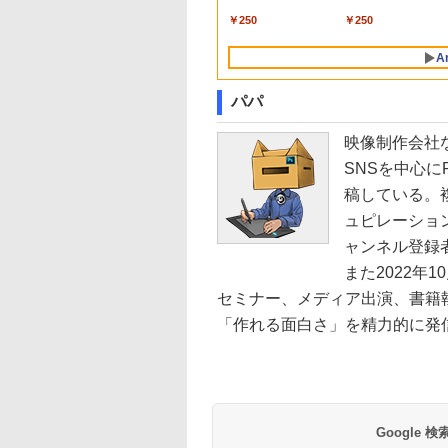
0×1080 応答速度
uetooth 選べるカラ
無線LAN Wi-Fi
メモリ4GB
ターにおすすめ 動作確
Windows 11 & Offi
OptiPlex 7060 Core 
【中古】 送料無料
￥7,990
￥5,990
s リフレッシュレー
14型 薄型 軽量 初心
Bluetooth
SSD128GB+外付け
認済み 30日保証 送料
2019 搭載) 本体＋専
16GB 中古 パソコン
￥250
￥250
0Hz IPSパネル 液
学習向け PC ピンク
Windows11 東芝
HDD250GB
無料
キーボード付 ・初期
スクトップパソコン
ニター 5年保証付
バー 最短当日出荷
dynabook G83/HS 初
HD(1366×768) 無線
定不要
A
動画閲覧 仕事 在宅
期設定済 すぐ使える
bluetooth内蔵
ランキング4冠
90日保証 送料無料
DisplayPort対応 送料
パパ
無料 訳あり
映像制作会社
SNSを中心に
稿している。
ュピレーション
ャンネル登録者
【Amazon.co.jp限
薬屋のひとりごと 17
by Amazon 天然水
異世界居酒屋「の
また2022年10月
定】 い・ろ・は・す
巻 (デジタル版ビッグ
ラベルレス 500ml
ぶ」(22) (角川コミッ
セミナー、メディア出演、書籍
2L PET ラベルレス
ガンガンコミックス)
×24本 富士山の天然
クス・エース)
×8本
水 バナジウム含有 
「作れる面白さ」を精力的に発信してい
￥1,112
￥770
￥1,380
￥832
ミネラルウォーター
ペットボトル 静岡県
産 500ミリリットル
(Smart Basic)
Google