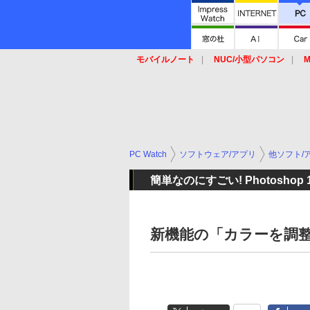
モバイルノート
NUC/小型パソコン
M
SSD
キーボード
マウス
PC Watch
ソフトウェア/アプリ
他ソフト/
簡単なのにすごい! Photoshop
新機能の「カラーを調