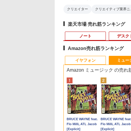
クリエイター
クリエイティブ業界ニ
楽天市場 売れ筋ランキング
ノート
デスク
Amazon売れ筋ランキング
10
10
10
1
1
1
1
2
2
2
2
イヤフォン
ミュー
Amazon ミュージック の売
 フルHD IPS液晶 オールインワンPC 在宅勤務
ーカー5年保証／
トパソコン 14イン
天ブックス限定特
【中古】I-O DATA
【マラソンセール期間
杖と剣のウィストリア
【期間限定 キャンペ
【中古】 Apple TV HD
【マラソンセール期間
星新一ショートショー
中古ノートパソコン
【週末限定クーポン
□◇〇【目が疲れに
永遠の記憶 [ 東野 圭
短即日発送】【新
品 Windows11
梅山恋和 2nd写真
GigaCrysta LCD-
中ポイント5倍】中古
（16） 【電子書籍】[
ン】中古ノートパソコ
32GB MR912J/A
中ポイント5倍】【訳あ
ト1001 [ 星 新一 ]
windows11 office
P5倍！】 中古パソ
い ブルーライトカッ
]
モニター 21.5イン
 Office搭載 日本語
COCOIRO（ココ
GD242UDW [23.8イン
ノートパソコン 第11世
大森藤ノ ]
ン Windows11 Office
(A1625) 周辺機器 / 発
り】 中古モニター
整備済み品・富士通
中古 デスクトップパ
ト!!】iiyama/イイヤ
￥49,500
￥2,310
ニター ディスプレ
ボード メモリ
）』(ポストカード
チ/1920x1080/ADS/非光
代 Core i5 メモリ
搭載 軽量 13.3型 モバ
売時期2015年〜
23〜24インチ DP /
ARROWS Tab Q508
コン Office付き 大
フルHD対応21.5型
,800
,800
599
￥11,980
￥29,980
￥594
￥7,980
￥4,680
￥4,200
￥9,800
￥49,999
￥6,500
Cモニター ASUS
 SSD 128GB
 [ 梅山恋和 ]
沢/DisplayPort/HDMI/240Hz/1ms/GtoG/Adaptive-
16GB M.2 SSD256GB
イルPC 富士通
HDMI / DVI VGA 端子
教モデル 10.1型
快適メモリ 第8世代 
ProLite XUB2292HS
Anker Soundcore
BRUCE WAYNE feat.
Anker Soundcore
BRUCE WAYNE feat
ディスプレイ
GB 512GB 1TB
Sync](2025)【ECセン
13.3インチ フルHD ノ
LIFEBOOK E734 Intel
選択可能 店長おまかせ
WUXGA タブレット
備済み サポート充実
B1 HDMI対応 スピ
P40i オフホワイト
Flo Milli, ATL Jacob
P31i ホワイト
Flo Milli, ATL Jacob
29HFZ 22型
bカメラ WiFi
ター】保証期間1週間
ングレア Webカメラ
Celeron 第4世代CPU
ケーブル付き サブモニ
(Atom / 4GB / 128G
Windows11 Pro DE
ー内蔵 綺麗な鮮明画
[Explicit]
[Explicit]