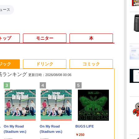
ュース
トップ
モニター
本
6
3
3
3
3
4
4
4
4
5
5
5
5
6
6
6
ジック
ドリンク
コミック
れ筋ランキング
更新日時：2026/08/08 00:06
一体型PC 24型
・
＆
く
吾
【期間限定破格金
DELL Optiplex 7090
【中古】その他メーカ
月刊少女野崎くん
【中古】 店長セレクト
【エントリーでポイン
【2025新型】モバイル
【幼児ドリル部門ラン
レビュー投稿 5年保証
GMKtec｜ジーエムケ
【500円クーポン＋ポ
魔女と傭兵（9） 【電
【大特価】中
【クーポン利
MAZZEL 1st
Webカメラ 
付・
コン
額！】新生活 新古品
2500SFF (Win11x64)
ー モバイルモニター
（18）特装版 セレク
おまかせA4ノートパソ
ト100％還元のチャン
モニター15.6インチ モ
キング第1位】 学習参
｜MS Office 2024
ーテック 超小型 デス
イント最大31.5%還
子書籍】[ 宮木真人 ]
DynaBook P2
8,980円！】
photobook w
ソ
マ
Win11搭載 パソコンノ
中古 Core i7-
15.6インチ フル
ト小冊子「堀と鹿島
コン Windows10 お気
ス】GMKtec M8 ミニ
バイルディスプレイ ポ
考書 問題集 プリント
H&B 搭載｜中古 ノー
クトップパソコン
元！】モバイルモニタ
BL P2T7KPBL
モバイルモニター
ZEAL [ MAZZ
￥79,999
￥792
 文
容量
ートパソコンoffice付
2.5GHz(11700)/メモリ
HD【291-ud】
編」付き （SEコミック
軽ノートPC
PC【AMD Ryzen 5
ータブルモニタ ゲーム
ドリル 手先 てさき 遊
トパソコン
GMKtec NucBox
ー 15.6 インチ FHD
8565U 第8世
インチ モバ
￥9,980
￥56,100
￥7,235
￥1,650
￥11,800
￥78,248
￥7,400
￥8,800
￥19,800
￥72,000
￥8,490
￥19,800
￥11,980
￥4,950
整
-
き 初心者向けノート
16GB/HDD1TB/DVDマ
スプレミアム） [ 椿い
SSD120GB以上 メモリ
PRO 6650H 16GB
モニタ ー スイッチ用
び「はじめての七田式
Windows11 Office付
G11(Windows 11
1920×1080 1080P Fast
モリ8GB SSD
スプレイ サ
.
Anker Soundcore
On My Road
【2026年アップグレ
On My Road
Xiaomi シャオミ
BUGS LIFE
PC
ーカ
PC 初期設定済 15.6型
ルチ [B:良品] 2022年頃
づみ ]
4GB Celeron搭載 液晶
512GB】4.5GHz 6コア
モニター 1920x1080P
プリント」
｜スペック Core i5 第7
Pro/Ryzen Embedded
IPS パネル 非光沢
15インチ フル
ー Type-C 
Liberty 5 ミッドナイ
(Stadium ver.)
ード版】AOKIMI ワ
(Stadium ver.)
REDMI Buds 8 Lite ワ
B /
LL
像
インテル高速CPU ラン
購入
15インチ 中古ノートパ
12スレッド OCuLink
FHD 持ち運び 高輝度
世代 メモリ 8GB 大容
R2514/メモリ
1000:1 高コントラスト
Windows11H
本 スピーカー内
￥250
トブラック
イヤレスイヤホン
イヤレスイヤホン