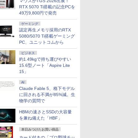
マウスがTGS 2026出展！
RTX 5070 Ti搭載の記念PCを
49万9,800円で発売
ゲーミング
認定再生メモリ採用のRTX
5080/5070 Ti搭載ゲーミング
PC、ユニットコムから
ビジネス
約1.49kgで持ち運びやすい
15.6型ノート「Aspire Lite
15」
AI
Claude Fable 5、格下モデル
に回される不満が85%減。生
物学の質問で
HBMの速さとSSDの大容量
を兼ね備えた「HBF」
本日みつけたお買い得品
カード付きの「プロ野球チッ