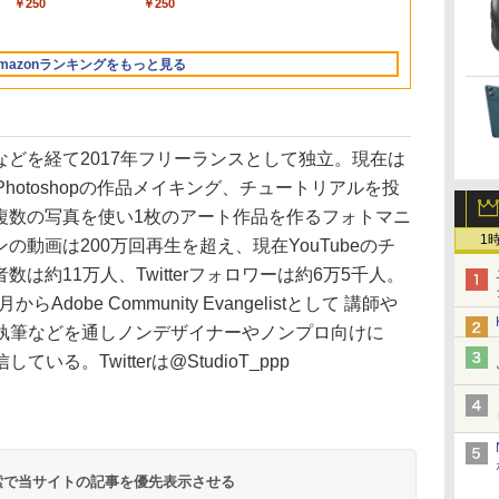
ce
i5
ダムで発送 メモリ4GB
ソコン DVDドライブ
Windows11 Pro
400Nits 非光沢IPSパネ
量 HDD 500GB テンキ
16GB/SSD 256GB)(シ
超軽量 600g スピーカ
ray 1年保証
フルHD ノン
￥250
￥250
bluetooth イヤホン
Bluetooth 5.4 ノイズ
用
 デ
～ 高速SSD1TB 最大
(内蔵or外付) WPS
LPDDR5 6400MT/s
ル 100%広色域 HDRモ
ー DVDドライブ搭載
ルバー) ミニPC GMK-
ー内蔵 Type-C/HDMI
典：WPS Off
量 薄型 Switc
￥14,990
￥2,599
￥3,480
V12 小型軽量 ブルー
キャンセリング ANC
設
フルHD Webカメラ
Office付き 中古パソコ
16T増設 3画面
ード対応 Type-C/mini
CD DVD 再生可｜中古
G11-16/256-
接続 PS5/Switch/PC/
ク パソコン 
Mac スマホ i
トゥースHi-Fi 最大
36時間再生
zoom 軽量薄型 無線 型
ン
2.5GbpsLAN
HDMI端子
パソコン 中古ノートパ
W11Pro(R2514)
スマホ対応
コン ダイナブ
応 テレワーク
mazonランキングをもっと見る
36時間再生 ぶるーと
番更新で在庫処分
Bluetooth5.2 WiFi
PC/Switch/PS4/MAC/
ソコン 中古PC オフィ
パソコン
ブルモニター V
ゅーす コードレス
HDMI 省エネ ゲーミン
スマホなど対応
ス搭載
保証 MINI HD
ENCノイズキャンセ
グpc みにpc minipc
B0BZW3XVDL
リング 自動ペアリン
8K コンパクト
グ Type-C充電 マイ
などを経て2017年フリーランスとして独立。現在は
ク付き 防水 タッチ式
音量調整 スポーツ/通
Photoshopの作品メイキング、チュートリアルを投
勤/通学/WEB会議
複数の写真を使い1枚のアート作品を作るフォトマニ
6.0(オフホワイト)
1
の動画は200万回再生を超え、現在YouTubeのチ
数は約11万人、Twitterフォロワーは約6万5千人。
by Amazon 天然水
ONE PIECE モノクロ
by Amazon 炭酸水
HUNTER×HUNTER
コカ・コーラ やかんの
スーパーの裏でヤニ吸
からAdobe Community Evangelistとして 講師や
ラベルレス 2L×9本
版 115 (ジャンプコミ
ラベルレス 500ml
モノクロ版 39 (ジャ
麦茶 from 爽健美茶 ラ
うふたり 9巻 (デジタル
執筆などを通しノンデザイナーやノンプロ向けに
ックスDIGITAL)
×24本 強炭酸水 ペッ
ンプコミックス
ベルレス
版ビッグガンガンコミ
￥1,117
水
トボトル 500ミリリ
DIGITAL)
650mlPET×24本
ックス)
る。Twitterは@StudioT_ppp
￥594
￥1,625
￥572
￥2,009
￥810
ットル (Smart
Basic)
 検索で当サイトの記事を優先表示させる