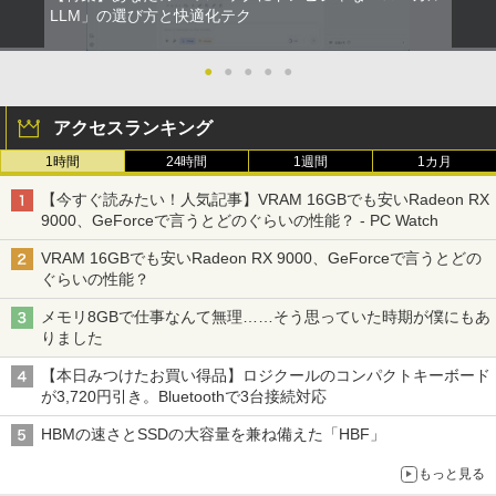
LLM」の選び方と快適化テク
●
●
●
●
●
アクセスランキング
1時間
24時間
1週間
1カ月
【今すぐ読みたい！人気記事】VRAM 16GBでも安いRadeon RX
9000、GeForceで言うとどのぐらいの性能？ - PC Watch
VRAM 16GBでも安いRadeon RX 9000、GeForceで言うとどの
ぐらいの性能？
メモリ8GBで仕事なんて無理……そう思っていた時期が僕にもあ
りました
【本日みつけたお買い得品】ロジクールのコンパクトキーボード
が3,720円引き。Bluetoothで3台接続対応
HBMの速さとSSDの大容量を兼ね備えた「HBF」
もっと見る