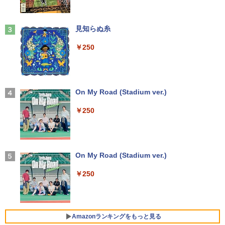
中古パソコン
LCD 液晶ディスプレイ 修理交換用液晶
￥5,990
パネル
【3千円以上送料無料】就業規則の法律実
3
￥14,800
務／石嵜信憲／平井彩
見知らぬ糸
￥9,800
￥8,140
￥250
Anker Soundcore Liberty 5 ディープブルー
【★最大100%ポイント】【フルHD×WE
3
Bカメラ】東芝 G83/第8世代 Core i5/メ
【楽天1位 10.5/11インチ 小型 軽量】モ
3
￥14,990
モリ:8GB/16GB/SSD:256GB/512GB/1T
バイルモニター 10.5インチ 11インチ フ
B/13.3型液晶/Wi-fi/Bluetooth/USB3.1/T
ルHD 1080P 100%sRGB 400cd/m? 光沢
ちいかわ なんか小さくてかわいいやつ
4
ype-C/HDMI/中古PC 中古ノートパソコ
IPS パネル 色鮮やか 265g 超軽量 Type-
On My Road (Stadium ver.)
（4）なんか小さくてためになる豆本付き
ン Windows11 Win11正式対応
C対応 miniHDMI モニター 持ち運び サブ
特装版 （プレミアムKC） [ ナガノ ]
ディスプレイ ミニPC対応 3年保証 EVICI
￥250
V
【2026年アップグレード版】AOKIMI ワイヤ
￥26,800
￥2,420
レスイヤホン bluetooth イヤホン V12 小型
軽量 ブルートゥースHi-Fi 最大36時間再生 ぶ
￥10,999
るーとゅーす コードレス ENCノイズキャン
セリング 自動ペアリング Type-C充電 マイク
HP ProBook 450 G6 15.6型大画面フルH
On My Road (Stadium ver.)
【最大3％OFF】 【中古】 送料無料 ワイ
4
5
付き 防水 タッチ式音量調整 スポーツ/通勤/通
D テンキー 8世代Core i5-8265U NVMeS
ド版 俺たちのフィールド 全18巻 村枝賢
学/WEB会議(ホワイト)
SD512GB メモリ16GB Webカメラ内蔵
【期間限定5%OFFクーポン 8/12 10時ま
一 中古コミック 漫画 全巻セット マンガ
4
￥250
Type-C 指紋認証 HDMI Office Windows
で】 ゲーミングモニター モニター 24.5
【中古】
￥1,964
11 送料無料 中古ノートパソコン
インチ 24インチ 180Hz 180hz FHD フリ
ッカーレス 24.5型 FullHD ブルーライト
￥8,700
カット ノングレア HDMI Adaptive-Sync
￥39,600
ブラック MAXZEN MGM25IC03 マクス
Amazonランキングをもっと見る
Xiaomi シャオミ REDMI Buds 8 Lite ワイヤ
ゼン