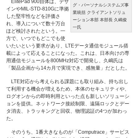
ElitePad 900自体は、デザ
グ・パーソナルシステムズ事
インやMIL-STD-810Gに準拠
業統括 クライアントソリュ
した堅牢性などを評価さ
ーション本部 本部長 久嶋俊
れ、導入について数十万台
一氏
ほど検討されたという。一
方で、いつでもどこでも使
いたいという要求があり、LTEデータ通信モジュール搭
載によって応えることになった。これは、日本向けの専
用通信モジュールを800MHz対応で開発し、久嶋氏は
「製品企画から14カ月で実現でき、感無量」だとした。
LTE対応から考えられる課題にも取り組み、持ち出し
て利用する機会が増えるため、本体のセキュリティや、
ログオンからの即時利用といった点も新しいソリューシ
ョンを提供。ネットワーク接続制限、遠隔ロックとデー
タ消去、トラッキングと回収、物理認証の4つが加わっ
た。
そのうち、1番大きなものが「Computrace」サービス