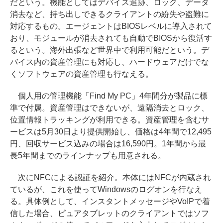
だという。機能としてはデバイス追跡、ロック、データ
消去など、持ち出しできるクライアントの紛失や盗難に
対応するもの。エージェントはBIOSレベルに導入されて
おり、モジュールが消去されても自動でBIOSから復活す
るという。海外出張など世界中で利用可能だという。デ
バイス内の資産管理にも対応し、ハードウェアだけでな
くソフトウェアの資産管理も行なえる。
個人用の管理機能「Find My PC」4年間分が製品に標
準で付属。資産管理はできないが、遠隔消去とロック、
位置情報トラッキングが利用できる。資産管理を含むサ
ービスは5月30日より提供開始し、価格は4年間で12,495
円、回収サービス込みの場合は16,590円。1年間から最
長5年間までのラインナップも用意される。
次にNFCによる認証を紹介。本体にはNFCが内蔵され
ているが、これを使ってWindowsのログオンを行なえ
る。具体例として、インスタントメッセージやVoIPで着
信した場合、ピュアタブレットのクライアントではソフ