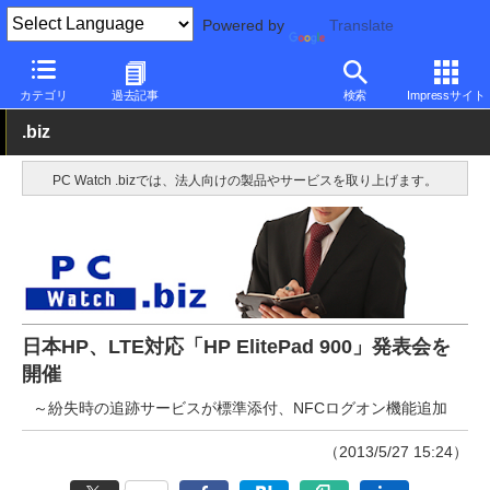
Powered by
Translate
PC Watch
パソコン/タブレット/スマートフォン
タブレット
Wi
カテゴリ
過去記事
検索
Impressサイト
.biz
PC Watch .bizでは、法人向けの製品やサービスを取り上げます。
日本HP、LTE対応「HP ElitePad 900」発表会を
開催
～紛失時の追跡サービスが標準添付、NFCログオン機能追加
（2013/5/27 15:24）