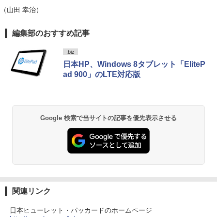
レスイヤホン Bluetooth 5.4 ノイズキャンセ
リング ANC 36時間再生
（山田 幸治）
￥11,980
【ランキング1位！】新品 ノートパソコ
5
ン VETESA Intel Celeron 6500Y メモリ
￥3,480
by Amazon 天然水 ラベルレス 500ml ×24本
薬屋のひとりごと 17巻 (デジタル版ビッグガ
編集部のおすすめ記事
ー:8GB SSD:1TB最大 15.6インチ 15.6型
富士山の天然水 バナジウム含有 水 ミネラル
ンガンコミックス)
フルHD液晶 テンキー付き 日本語キーボ
ウォーター ペットボトル 静岡県産 500ミリリ
ードwindows11搭載 office2024付き 初
【16%OFF！8/11 1:59まで】AOPEN ゲ
5
.biz
ットル (Smart Basic)
￥770
期設定済 IPS広視野角 無線機能 超軽量 P
ーミングモニター 23.8インチ IPS フル
日本HP、Windows 8タブレット「EliteP
C パソコン テレワーク応援
HD 非光沢 200Hz (144Hz 165Hz 対応) 0.
ad 900」のLTE対応版
￥1,380
5ms sRGB 99% AMD FreeSync Premiu
m HDR10 HDMI 2.0 DisplayPort 1.2 ス
￥45,980
ピーカー・ヘッドフォン端子搭載 ゼロフ
異世界居酒屋「のぶ」(22) (角川コミックス・
レーム スピーカー搭載 VESA 24KG3YX1
エース)
【Amazon.co.jp限定】 い・ろ・は・す 2L P
bmipx
ET ラベルレス ×8本
Google 検索で当サイトの記事を優先表示させる
￥832
￥14,980
￥1,112
ONE PIECE モノクロ版 115 (ジャンプコミッ
クスDIGITAL)
by Amazon 天然水ラベルレス 2L×9本
￥594
￥1,117
関連リンク
日本ヒューレット・パッカードのホームページ
HUNTER×HUNTER モノクロ版 39 (ジャンプ