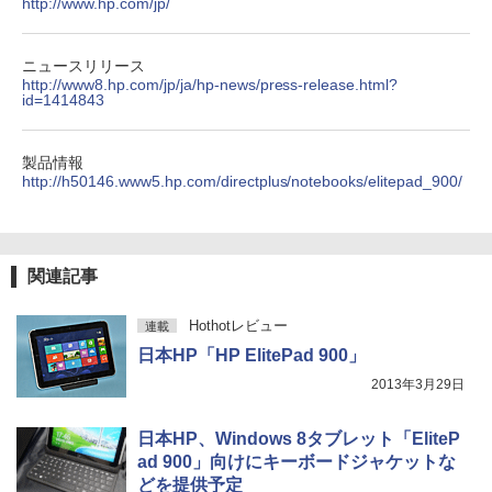
http://www.hp.com/jp/
コミックスDIGITAL)
by Amazon 炭酸水 ラベルレス 500ml ×24本
強炭酸水 ペットボトル 500ミリリットル (Sm
art Basic)
￥572
ニュースリリース
http://www8.hp.com/jp/ja/hp-news/press-release.html?
￥1,625
id=1414843
スーパーの裏でヤニ吸うふたり 9巻 (デジタル
版ビッグガンガンコミックス)
【Amazon.co.jp限定】 伊藤園 磨かれて、澄
製品情報
みきった日本の水 2L 8本 ラベルレス [ ケース
http://h50146.www5.hp.com/directplus/notebooks/elitepad_900/
] [ 水 ] [ ペットボトル ] [ 箱買い ] [ ストック
￥810
] [ 水分補給 ]
￥998
関連記事
Hothotレビュー
連載
日本HP「HP ElitePad 900」
2013年3月29日
日本HP、Windows 8タブレット「EliteP
ad 900」向けにキーボードジャケットな
どを提供予定