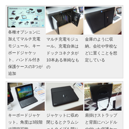
各種オプションに
加えてマルチ充電
マルチ充電モジュ
金庫のように収
モジュール、キー
ール。充電自体は
納。会社や学校な
ボードジャケッ
ドックコネクタが
どに置くことを想
ト、ハンドル付き
10本ある単純なも
定している
保護ケースの3つが
の
追加
キーボードジャケ
ジャケットに収め
肩掛けストラップ
ット。角度は3段階
閉じるとクラムシ
と背面にハンドル
で調節可能
ェルタイプを閉じ
の付いた保護ケー