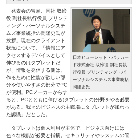
発表会の冒頭、同社 取締
役 副社長執行役員 プリンテ
ィング・パーソナルシステ
ムズ事業統括の岡隆史氏が
挨拶。現在のクライアント
状況について、「情報にア
クセスするデバイスとして
日本ヒューレット・パッカー
伸びるのはタブレットだ
ド株式会社 取締役 副社長執
が、情報を発信する側は、
行役員 プリンティング・パ
作るために性能が欲しい部
ーソナルシステムズ事業統括
分や使いやすさの部分でPC
岡隆史氏
が便利。PCメーカーからす
ると、PCとともに伸びる(タブレットの)分野をやる必要
がある。我々のビジネスの主戦場にタブレットが加わっ
た認識」だとした。
タブレットは個人利用が主体で、ビジネス向けには
色々な機能が必要と指摘。セキュリティやシステムの管