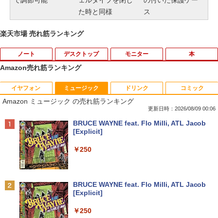
た時と同様
ス
楽天市場 売れ筋ランキング
ノート
デスクトップ
モニター
本
Amazon売れ筋ランキング
イヤフォン
ミュージック
ドリンク
コミック
【期間限定破格金額！】新生活 新古品 W
【お買い物マラソ開催中！P最大31.5%還
魔王城の料理番 〜コワモテ魔族ばかりだ
1
1
1
Amazon ミュージック の売れ筋ランキング
in11搭載 パソコンノートパソコンoffice
元】五年保証 白 モバイルモニター 15.6
けど、ホワイトな職場です〜 6巻 【電
付き 初心者向けノートPC 初期設定済 1
インチ FHD 1920×1080 1080P Fast IPS
子書籍】[ ワイエム系 ]
更新日時：2026/08/09 00:06
5.6型 インテル高速CPU ランダムで発送
パネル PU保護カバー付き 非光沢 1200:1
Anker Soundcore P42i (Bluetooth 6.1)【完
BRUCE WAYNE feat. Flo Milli, ATL Jacob
メモリ4GB～ 高速SSD1TB 最大 フルHD
高コントラスト 超軽量 640g スピーカー
￥792
全ワイヤレスイヤホン/ウルトラノイズキャン
[Explicit]
Webカメラ zoom 軽量薄型 無線 型番更
内蔵 Type-C/HDMI 接続 PS5/Switch/PC/
セリング 3.5 / マルチポイント接続 / 最大40時
新で在庫処分
スマホ対応 MFP156T1F
間再生 / コンパクト形状/持ち運びに便利 / IP5
￥250
5 防塵防水位規格/PSE技術基準適合】パープ
￥12,980
￥8,999
【送料無料】現代法律実務の諸問題 令和
2
ル
7年度研修版／日本弁護士連合会
￥9,990
BRUCE WAYNE feat. Flo Milli, ATL Jacob
￥8,030
[Explicit]
NEC VKL24X-4 15.6インチ Core i3 メモ
Yoothi 互換品 液晶 13.3インチ Lenovo
2
2
リ8GB SSD 256GB Office付き Webカメ
ThinkPad L13 Gen 3 21B3 21B4 21B9
Anker Soundcore P31i ピンク
￥250
ラ テンキー Windows11 ノートパソコン
21BA 対応 1920x1200 WUXGA IPS LED