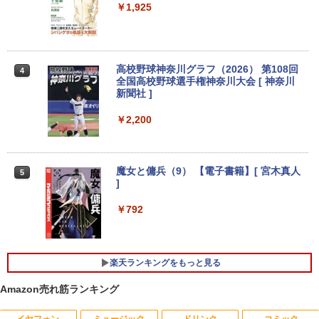
￥1,925
モバイルモニター 15.6インチ InnoView
3
モバイルディスプレイ 自立型 1920*1080
【1500円OFFクーポン】【訳アリ】【W
FHD ポータブルモニター IPS液晶パネル
3
EBカメラ＋フルHD】ノートパソコン 中
薄型 軽量 持ち運び 壁掛けに対応 Switc
古パソコン 13.3インチ SSD256GB メモ
h/PS3/PS4/PS5/Xbox One/PC/スマホ/U
リ8GB Core i5-1135G7 第11世代 Micro
SBType-C/標準HDMI対応【選べる種
高校野球神奈川グラフ（2026） 第108回
4
soft Office付き Windows11 東芝 dyna
類】タッチ/ケース付き/4Kタイプ
全国高校野球選手権神奈川大会 [ 神奈川
book G83 中古 PC パソコン ノートPC S
新聞社 ]
SD1TB メモリ16GB 軽量 薄型 ダイナブ
￥8,980
ック
￥2,200
￥29,800
11.6インモバイルモニターIPS小型ディス
4
プレイ 1366x768 防眩光 薄型 軽量USB
魔女と傭兵（9） 【電子書籍】[ 宮木真人
5
Type-C HDMIサブモニター スピーカー内
]
ノートパソコン 14インチ 新品 Windows
蔵Rasp PI5 /PC/Macなど対応ポータブル
4
11 Pro Office搭載 日本語キーボード メ
ディスプレイ (ブラック, 11.6)
￥792
モリ 8GB SSD 128GB 256GB 512GB 1
TB Webカメラ WiFi Bluetooth 選べる
￥9,280
カラー 14型 薄型 軽量 初心者 学習向け P
C ピンク シルバー 最短当日出荷
楽天ランキングをもっと見る
￥29,800
【お買い物マラソ開催中！P最大31.5%還
5
Amazon売れ筋ランキング
元】5年保証/Type-C/100Hz 24インチ モ
ニター USB-C IPSパネル スピーカー内蔵
イヤフォン
ミュージック
ドリンク
コミック