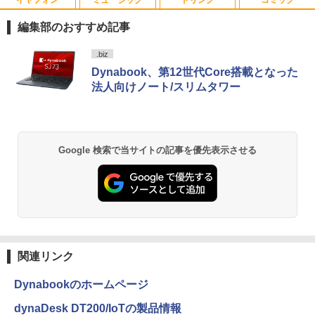
HDR10 Adaptive Sync VESA対応 チル
超軽量 フルHD｜富士通 U939｜中古ノー
ト調整可 オフィス用PCモニター フレー
5
トパソコン Windows11 office付き｜Co
ムレス Type-C/HDMIポート 高画質 FHD
編集部のおすすめ記事
re i5 第8世代｜メモリ 8GB SSD 256GB
フルHD 液晶モニター Minifire MF24X3C
｜フルHD｜中古ノートパソコン 軽量｜
Anker Soundcore P40i ブラック
BRUCE WAYNE feat. Flo Milli, ATL Jacob
【Amazon.co.jp限定】 い・ろ・は・す 2L P
薬屋のひとりごと 17巻 (デジタル版ビッグガ
.biz
モバイルPC｜Fujitsu｜ノートパソコン
[Explicit]
ET ラベルレス ×8本
ンガンコミックス)
￥11,999
Dynabook、第12世代Core搭載となった
｜ノートPC｜中古パソコン｜パソコン｜
￥7,990
中古PC
法人向けノート/スリムタワー
￥250
￥1,112
￥770
￥29,800
Anker Soundcore P31i ブラック
BRUCE WAYNE feat. Flo Milli, ATL Jacob
by Amazon 天然水 ラベルレス 500ml ×24本
異世界居酒屋「のぶ」(22) (角川コミックス・
Google 検索で当サイトの記事を優先表示させる
[Explicit]
富士山の天然水 バナジウム含有 水 ミネラル
エース)
ウォーター ペットボトル 静岡県産 500ミリリ
￥5,990
ットル (Smart Basic)
￥250
￥832
￥1,380
Anker Soundcore Liberty 5 ミッドナイトブ
On My Road (Stadium ver.)
ONE PIECE モノクロ版 115 (ジャンプコミッ
ラック
クスDIGITAL)
by Amazon 天然水ラベルレス 2L×9本
￥250
関連リンク
￥14,990
￥594
￥1,117
Dynabookのホームページ
dynaDesk DT200/IoTの製品情報