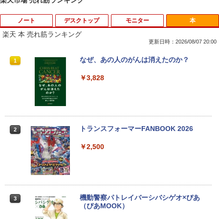
ノート
デスクトップ
モニター
本
楽天 本 売れ筋ランキング
更新日時：2026/08/07 20:00
Amazon(アマゾン) タブレットPC New F
PHILIPS/フィリップス 241V8/11 / 23.8型
なぜ、あの人のがんは消えたのか？
1
1
1
ire Max 11(2023年発売) グレー B0B2SD
ワイド 液晶ディスプレイ FullHD/HDMI
8BVX ［11型 /Wi-Fiモデル /ストレージ：
ケーブル標準添付【中古/送料無料】※沖
￥3,828
64GB］ B0B2SD8BVX [振込不可]
縄、離島を除く
￥19,980
￥5,500
トランスフォーマーFANBOOK 2026
2
【新古品】2026年福袋 ノートパソコン
【良い】送料無料 TF: PHILIPS / フィ
2
2
Windows11 ノートPC 14インチノート
リップス 23.8型 ワイド HDMI 24インチ
￥2,500
パソコン 4GB 64GB パソコンOffice搭載
液晶モニター 243V7Q フルHD(1920x10
薄型ノートPC インテルCeleron 第11世
80) スピーカー搭載 動作良品 中古
代 日本語キーボードデュアル USB3.0 WI
【3ケ月保証】
FI Bluetooth テレワーク応援 初心者向
け
￥6,480
機動警察パトレイバーシバシゲオ×ぴあ
3
￥21,800
（ぴあMOOK）