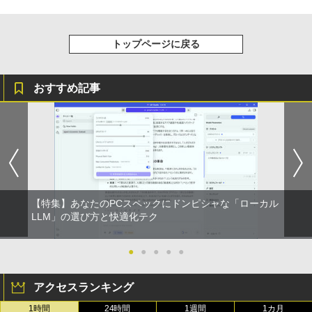
【2026年アップグレード版】AOKIMI ワイヤ
On My Road (Stadium ver.)
HUNTER×HUNTER モノクロ版 39 (ジャンプ
レスイヤホン bluetooth イヤホン V12 小型
コミックスDIGITAL)
by Amazon 炭酸水 ラベルレス 500ml ×24本
軽量 ブルートゥースHi-Fi 最大36時間再生 ぶ
強炭酸水 ペットボトル 500ミリリットル (Sm
￥250
るーとゅーす コードレス ENCノイズキャン
art Basic)
￥572
トップページに戻る
セリング 自動ペアリング Type-C充電 マイク
付き 防水 タッチ式音量調整 スポーツ/通勤/通
￥1,625
学/WEB会議(ホワイト)
おすすめ記事
BUGS LIFE
スーパーの裏でヤニ吸うふたり 9巻 (デジタル
￥1,964
版ビッグガンガンコミックス)
コカ・コーラ やかんの麦茶 from 爽健美茶 ラ
ベルレス 650mlPET×24本
￥250
￥810
Xiaomi シャオミ REDMI Buds 8 Lite ワイヤ
￥2,009
レスイヤホン Bluetooth 5.4 ノイズキャンセ
リング ANC 36時間再生
￥3,480
【特集】あなたのPCスペックにドンピシャな「ローカル
LLM」の選び方と快適化テク
●
●
●
●
●
アクセスランキング
1時間
24時間
1週間
1カ月