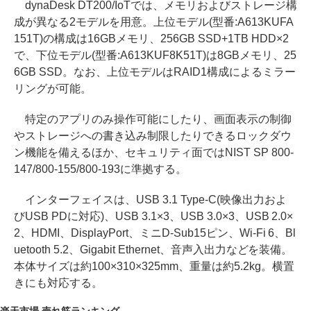
dynaDesk DT200/IoTでは、メモリおよびストレージ構
成が異なる2モデルを用意。上位モデル(型番:A613KUFA
151T)の構成は16GBメモリ、256GB SSD+1TB HDD×2
で、下位モデル(型番:A613KUF8K51T)は8GBメモリ、25
6GB SSD。なお、上位モデルはRAID1構成によるミラー
リングが可能。
特定のアプリのみ操作可能にしたり、画面表示の制御
やストレージへの書き込み制限したりできるロックダウ
ン機能を備えるほか、セキュリティ面ではNIST SP 800-
147/800-155/800-193に準拠する。
インターフェイスは、USB 3.1 Type-C(映像出力およ
びUSB PDに対応)、USB 3.1×3、USB 3.0×3、USB 2.0×
2、HDMI、DisplayPort、ミニD-Sub15ピン、Wi-Fi 6、Bl
uetooth 5.2、Gigabit Ethernet、音声入出力などを装備。
本体サイズは約100×310×325mm、重量は約5.2kg。横置
きにも対応する。
楽天市場 売れ筋ランキング