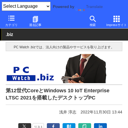
Powered by
Translate
PC Watch
パソコン/タブレット/スマートフォン
デスクトップパ
カテゴリ
過去記事
検索
Impressサイト
.biz
PC Watch .bizでは、法人向けの製品やサービスを取り上げます。
第12世代CoreとWindows 10 IoT Enterprise
LTSC 2021を搭載したデスクトップPC
浅井 淳志
2022年11月30日 13:44
リスト