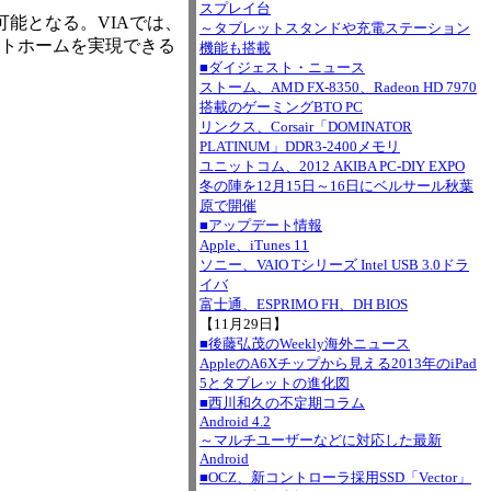
スプレイ台
接続可能となる。VIAでは、
～タブレットスタンドや充電ステーション
ットホームを実現できる
機能も搭載
■ダイジェスト・ニュース
ストーム、AMD FX-8350、Radeon HD 7970
搭載のゲーミングBTO PC
リンクス、Corsair「DOMINATOR
PLATINUM」DDR3-2400メモリ
ユニットコム、2012 AKIBA PC-DIY EXPO
冬の陣を12月15日～16日にベルサール秋葉
原で開催
■アップデート情報
Apple、iTunes 11
ソニー、VAIO Tシリーズ Intel USB 3.0ドラ
イバ
富士通、ESPRIMO FH、DH BIOS
【11月29日】
■後藤弘茂のWeekly海外ニュース
AppleのA6Xチップから見える2013年のiPad
5とタブレットの進化図
■西川和久の不定期コラム
Android 4.2
～マルチユーザーなどに対応した最新
Android
■OCZ、新コントローラ採用SSD「Vector」