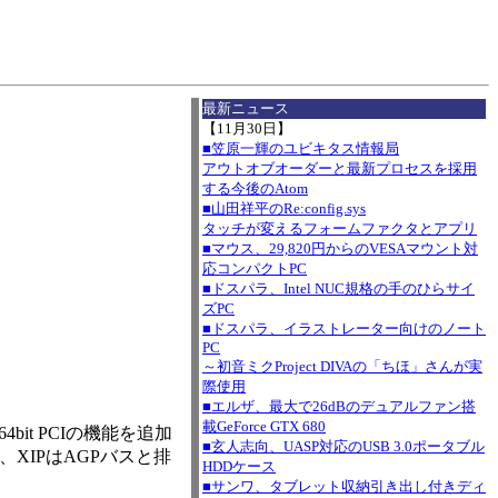
I
最新ニュース
【11月30日】
■笠原一輝のユビキタス情報局
アウトオブオーダーと最新プロセスを採用
する今後のAtom
■山田祥平のRe:config.sys
タッチが変えるフォームファクタとアプリ
■マウス、29,820円からのVESAマウント対
応コンパクトPC
■ドスパラ、Intel NUC規格の手のひらサイ
ズPC
■ドスパラ、イラストレーター向けのノート
PC
～初音ミクProject DIVAの「ちほ」さんが実
際使用
■エルザ、最大で26dBのデュアルファン搭
載GeForce GTX 680
bit PCIの機能を追加
■玄人志向、UASP対応のUSB 3.0ポータブル
XIPはAGPバスと排
HDDケース
■サンワ、タブレット収納引き出し付きディ