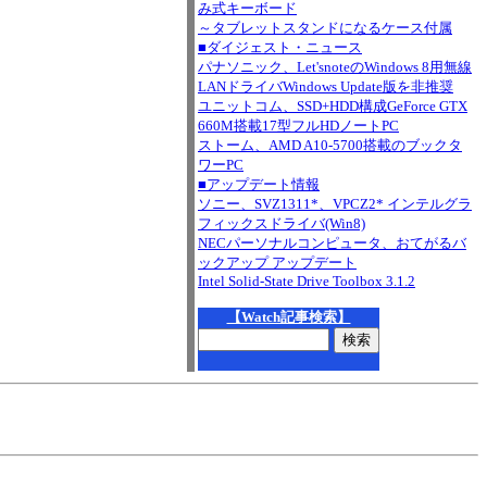
み式キーボード
～タブレットスタンドになるケース付属
■ダイジェスト・ニュース
パナソニック、Let'snoteのWindows 8用無線
LANドライバWindows Update版を非推奨
ユニットコム、SSD+HDD構成GeForce GTX
660M搭載17型フルHDノートPC
ストーム、AMD A10-5700搭載のブックタ
ワーPC
■アップデート情報
ソニー、SVZ1311*、VPCZ2* インテルグラ
フィックスドライバ(Win8)
NECパーソナルコンピュータ、おてがるバ
ックアップ アップデート
Intel Solid-State Drive Toolbox 3.1.2
【Watch記事検索】