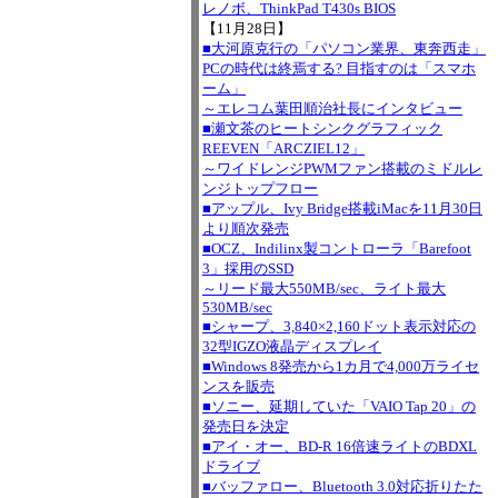
レノボ、ThinkPad T430s BIOS
【11月28日】
■大河原克行の「パソコン業界、東奔西走」
PCの時代は終焉する? 目指すのは「スマホ
ーム」
～エレコム葉田順治社長にインタビュー
■瀬文茶のヒートシンクグラフィック
REEVEN「ARCZIEL12」
～ワイドレンジPWMファン搭載のミドルレ
ンジトップフロー
■アップル、Ivy Bridge搭載iMacを11月30日
より順次発売
■OCZ、Indilinx製コントローラ「Barefoot
3」採用のSSD
～リード最大550MB/sec、ライト最大
530MB/sec
■シャープ、3,840×2,160ドット表示対応の
32型IGZO液晶ディスプレイ
■Windows 8発売から1カ月で4,000万ライセ
ンスを販売
■ソニー、延期していた「VAIO Tap 20」の
発売日を決定
■アイ・オー、BD-R 16倍速ライトのBDXL
ドライブ
■バッファロー、Bluetooth 3.0対応折りたた