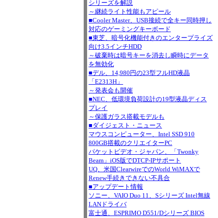
シリーズを解説
～継続ライト性能もアピール
■Cooler Master、USB接続で全キー同時押し
対応のゲーミングキーボード
■東芝、暗号化機能付きのエンタープライズ
向け3.5インチHDD
～破棄時は暗号キーを消去し瞬時にデータ
を無効化
■デル、14,980円の23型フルHD液晶
「E2313H」
～発表会も開催
■NEC、低環境負荷設計の19型液晶ディス
プレイ
～保護ガラス搭載モデルも
■ダイジェスト・ニュース
マウスコンピューター、Intel SSD 910
800GB搭載のクリエイターPC
パケットビデオ・ジャパン、「Twonky
Beam」iOS版でDTCP-IPサポート
UQ、米国ClearwireでのWorld WiMAXで
Renew手続きできない不具合
■アップデート情報
ソニー、VAIO Duo 11、Sシリーズ Intel無線
LANドライバ
富士通、ESPRIMO D551/Dシリーズ BIOS