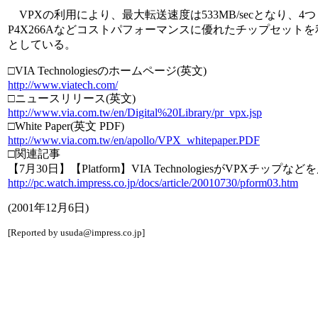
VPXの利用により、最大転送速度は533MB/secとなり、4つまでの6
P4X266Aなどコストパフォーマンスに優れたチップセッ
としている。
□VIA Technologiesのホームページ(英文)
http://www.viatech.com/
□ニュースリリース(英文)
http://www.via.com.tw/en/Digital%20Library/pr_vpx.jsp
□White Paper(英文 PDF)
http://www.via.com.tw/en/apollo/VPX_whitepaper.PDF
□関連記事
【7月30日】【Platform】VIA TechnologiesがVPXチップなど
http://pc.watch.impress.co.jp/docs/article/20010730/pform03.htm
(2001年12月6日)
[Reported by usuda@impress.co.jp]