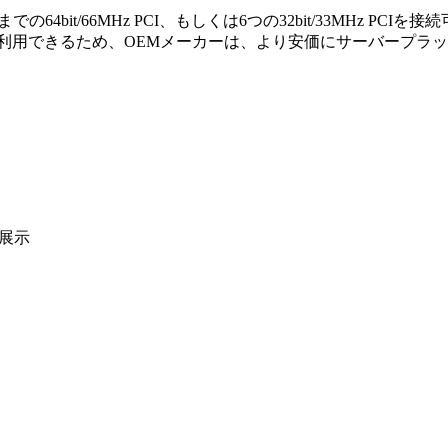
4bit/66MHz PCI、もしくは6つの32bit/33MHz PCIを
トを利用できるため、OEMメーカーは、より安価にサーバープラ
を展示