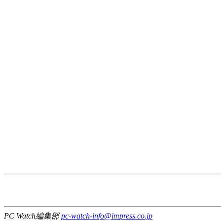
PC Watch編集部
pc-watch-info@impress.co.jp