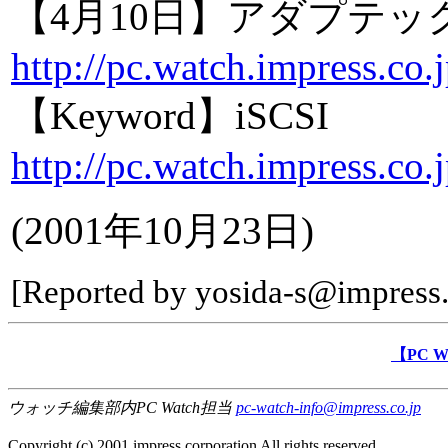
【4月10日】アダプテック
http://pc.watch.impress.co.
【Keyword】iSCSI
http://pc.watch.impress.co
(2001年10月23日)
[Reported by yosida-s@impress.
【PC 
ウォッチ編集部内PC Watch担当
pc-watch-info@impress.co.jp
Copyright (c) 2001 impress corporation All rights reserved.