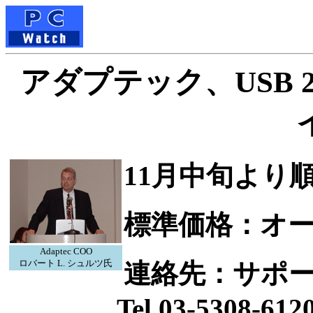
アダプテック、USB 
11月中旬より
標準価格：オ
Adaptec COO
ロバート L. シュルツ氏
連絡先：サポ
Tel.03-5308-612