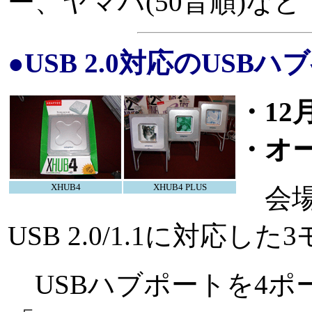
ー、ヤマハ(50音順)な
●USB 2.0対応のUSBハ
・12
・オ
XHUB4
XHUB4 PLUS
会場
USB 2.0/1.1に対応
USBハブポートを4ポ