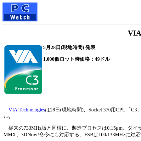
VI
5月28日(現地時間) 発表
1,000個ロット時価格：49ドル
VIA Technologies
は28日(現地時間)、Socket 370用CP
ル。
従来の733MHz版と同様に、製造プロセスは0.15μm、ダイサ
MMX、3DNow!命令にも対応する。FSBは100/133MHzに対