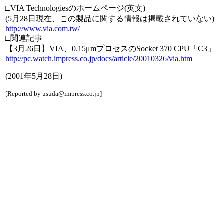
□VIA Technologiesのホームページ(英文)
(5月28日現在、この製品に関する情報は掲載されていない)
http://www.via.com.tw/
□関連記事
【3月26日】VIA、0.15μmプロセスのSocket 370 CPU「C3」
http://pc.watch.impress.co.jp/docs/article/20010326/via.htm
(2001年5月28日)
[Reported by usuda@impress.co.jp]