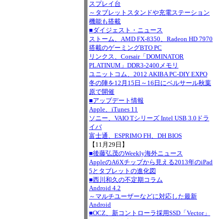
スプレイ台
～タブレットスタンドや充電ステーション
機能も搭載
■ダイジェスト・ニュース
ストーム、AMD FX-8350、Radeon HD 7970
搭載のゲーミングBTO PC
リンクス、Corsair「DOMINATOR
PLATINUM」DDR3-2400メモリ
ユニットコム、2012 AKIBA PC-DIY EXPO
冬の陣を12月15日～16日にベルサール秋葉
原で開催
■アップデート情報
Apple、iTunes 11
ソニー、VAIO Tシリーズ Intel USB 3.0ドラ
イバ
富士通、ESPRIMO FH、DH BIOS
【11月29日】
■後藤弘茂のWeekly海外ニュース
AppleのA6Xチップから見える2013年のiPad
5とタブレットの進化図
■西川和久の不定期コラム
Android 4.2
～マルチユーザーなどに対応した最新
Android
■OCZ、新コントローラ採用SSD「Vector」