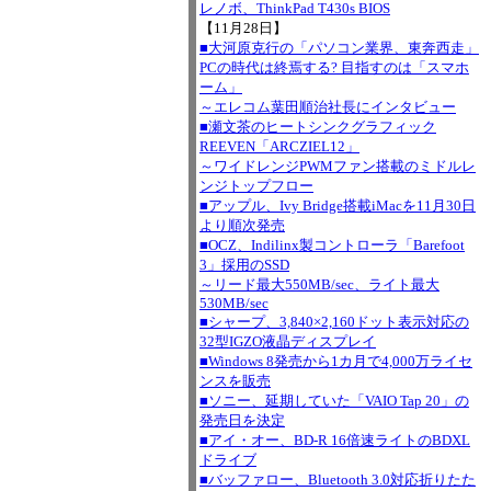
レノボ、ThinkPad T430s BIOS
【11月28日】
■大河原克行の「パソコン業界、東奔西走」
PCの時代は終焉する? 目指すのは「スマホ
ーム」
～エレコム葉田順治社長にインタビュー
■瀬文茶のヒートシンクグラフィック
REEVEN「ARCZIEL12」
～ワイドレンジPWMファン搭載のミドルレ
ンジトップフロー
■アップル、Ivy Bridge搭載iMacを11月30日
より順次発売
■OCZ、Indilinx製コントローラ「Barefoot
3」採用のSSD
～リード最大550MB/sec、ライト最大
530MB/sec
■シャープ、3,840×2,160ドット表示対応の
32型IGZO液晶ディスプレイ
■Windows 8発売から1カ月で4,000万ライセ
ンスを販売
■ソニー、延期していた「VAIO Tap 20」の
発売日を決定
■アイ・オー、BD-R 16倍速ライトのBDXL
ドライブ
■バッファロー、Bluetooth 3.0対応折りたた