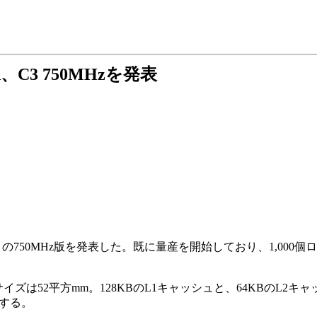
A、C3 750MHzを発表
U「C3」の750MHz版を発表した。既に量産を開始しており、1,000
イズは52平方mm。128KBのL1キャッシュと、64KBのL2キ
応する。