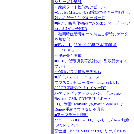
シリーズを解説
～継続ライト性能もアピール
■Cooler Master、USB接続で全キー同時押し
対応のゲーミングキーボード
■東芝、暗号化機能付きのエンタープライズ
向け3.5インチHDD
～破棄時は暗号キーを消去し瞬時にデータ
を無効化
■デル、14,980円の23型フルHD液晶
「E2313H」
～発表会も開催
■NEC、低環境負荷設計の19型液晶ディス
プレイ
～保護ガラス搭載モデルも
■ダイジェスト・ニュース
マウスコンピューター、Intel SSD 910
800GB搭載のクリエイターPC
パケットビデオ・ジャパン、「Twonky
Beam」iOS版でDTCP-IPサポート
UQ、米国ClearwireでのWorld WiMAXで
Renew手続きできない不具合
■アップデート情報
ソニー、VAIO Duo 11、Sシリーズ Intel無線
LANドライバ
富士通、ESPRIMO D551/Dシリーズ BIOS