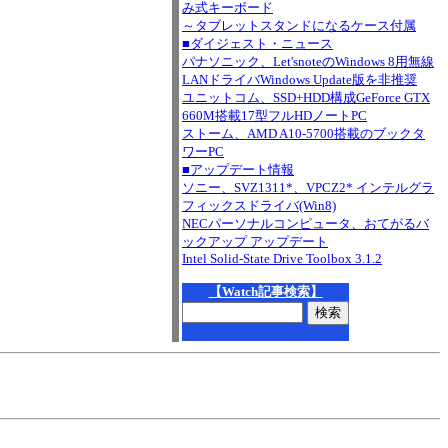
み式キーボード
～タブレットスタンドになるケース付属
■ダイジェスト・ニュース
パナソニック、Let'snoteのWindows 8用無線
LANドライバWindows Update版を非推奨
ユニットコム、SSD+HDD構成GeForce GTX
660M搭載17型フルHDノートPC
ストーム、AMD A10-5700搭載のブックタ
ワーPC
■アップデート情報
ソニー、SVZ1311*、VPCZ2* インテルグラ
フィックスドライバ(Win8)
NECパーソナルコンピュータ、おてがるバ
ックアップ アップデート
Intel Solid-State Drive Toolbox 3.1.2
【Watch記事検索】