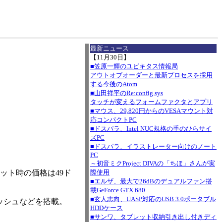
I
最新ニュース
【11月30日】
■笠原一輝のユビキタス情報局
アウトオブオーダーと最新プロセスを採用
する今後のAtom
■山田祥平のRe:config.sys
タッチが変えるフォームファクタとアプリ
■マウス、29,820円からのVESAマウント対
応コンパクトPC
■ドスパラ、Intel NUC規格の手のひらサイ
ズPC
■ドスパラ、イラストレーター向けのノート
PC
～初音ミクProject DIVAの「ちほ」さんが実
個ロット時の価格は49ド
際使用
■エルザ、最大で26dBのデュアルファン搭
載GeForce GTX 680
■玄人志向、UASP対応のUSB 3.0ポータブル
ャッシュなどを搭載。
HDDケース
■サンワ、タブレット収納引き出し付きディ