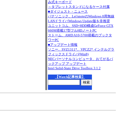
み式キーボード
～タブレットスタンドになるケース付属
■ダイジェスト・ニュース
パナソニック、Let'snoteのWindows 8用無線
LANドライバWindows Update版を非推奨
ユニットコム、SSD+HDD構成GeForce GTX
660M搭載17型フルHDノートPC
ストーム、AMD A10-5700搭載のブックタ
ワーPC
■アップデート情報
ソニー、SVZ1311*、VPCZ2* インテルグラ
フィックスドライバ(Win8)
NECパーソナルコンピュータ、おてがるバ
ックアップ アップデート
Intel Solid-State Drive Toolbox 3.1.2
【Watch記事検索】