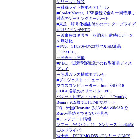
シリーズを解説
～継続ライト性能もアピール
■Cooler Master、USB接続で全キー同時押し
対応のゲーミングキーボード
■東芝、暗号化機能付きのエンタープライズ
向け3.5インチHDD
～破棄時は暗号キーを消去し瞬時にデータ
を無効化
■デル、14,980円の23型フルHD液晶
「E2313H」
～発表会も開催
■NEC、低環境負荷設計の19型液晶ディス
プレイ
～保護ガラス搭載モデルも
■ダイジェスト・ニュース
マウスコンピューター、Intel SSD 910
800GB搭載のクリエイターPC
パケットビデオ・ジャパン、「Twonky
Beam」iOS版でDTCP-IPサポート
UQ、米国ClearwireでのWorld WiMAXで
Renew手続きできない不具合
■アップデート情報
ソニー、VAIO Duo 11、Sシリーズ Intel無線
LANドライバ
富士通、ESPRIMO D551/Dシリーズ BIOS