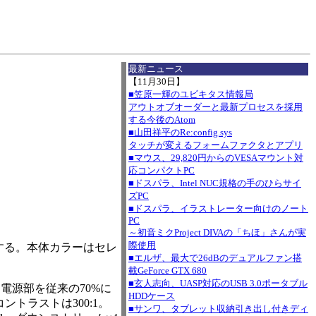
I
最新ニュース
【11月30日】
■笠原一輝のユビキタス情報局
アウトオブオーダーと最新プロセスを採用
する今後のAtom
■山田祥平のRe:config.sys
タッチが変えるフォームファクタとアプリ
■マウス、29,820円からのVESAマウント対
応コンパクトPC
■ドスパラ、Intel NUC規格の手のひらサイ
ズPC
■ドスパラ、イラストレーター向けのノート
PC
～初音ミクProject DIVAの「ちほ」さんが実
際使用
り発売する。本体カラーはセレ
■エルザ、最大で26dBのデュアルファン搭
載GeForce GTX 680
■玄人志向、UASP対応のUSB 3.0ポータブル
電源部を従来の70%に
HDDケース
ントラストは300:1。
■サンワ、タブレット収納引き出し付きディ