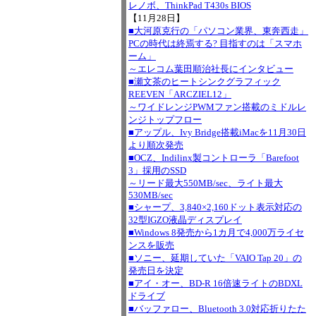
レノボ、ThinkPad T430s BIOS
【11月28日】
■大河原克行の「パソコン業界、東奔西走」
PCの時代は終焉する? 目指すのは「スマホ
ーム」
～エレコム葉田順治社長にインタビュー
■瀬文茶のヒートシンクグラフィック
REEVEN「ARCZIEL12」
～ワイドレンジPWMファン搭載のミドルレ
ンジトップフロー
■アップル、Ivy Bridge搭載iMacを11月30日
より順次発売
■OCZ、Indilinx製コントローラ「Barefoot
3」採用のSSD
～リード最大550MB/sec、ライト最大
530MB/sec
■シャープ、3,840×2,160ドット表示対応の
32型IGZO液晶ディスプレイ
■Windows 8発売から1カ月で4,000万ライセ
ンスを販売
■ソニー、延期していた「VAIO Tap 20」の
発売日を決定
■アイ・オー、BD-R 16倍速ライトのBDXL
ドライブ
■バッファロー、Bluetooth 3.0対応折りたた