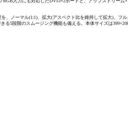
RGB入力にも対応したDVI-I×2ポートと、アップストリーム×
の各解像度を、ノーマル(1:1)、拡大(アスペクト比を維持して拡大)、
階のスムージング機能も備える。本体サイズは399×208.5×423