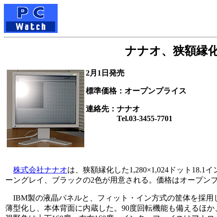
ナナオ、狭額縁化
2月1日発売
標準価格：オープンプライス
連絡先：ナナオ
Tel.03-3455-7701
株式会社ナナオ
は、狭額縁化した1,280×1,024ドット18.
ーングレイ、ブラックの2色が用意される。価格はオープンプ
IBM製の液晶パネルと、フィット・イン方式の筐体を採用し
薄型化し、本体背面に内蔵した。90度回転機能も備えるほか、±4