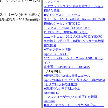
1、ダウンストリーム×4
スプレイ台
～タブレットスタンドや充電ステーション
機能も搭載
フルスクリーン(全画面表示)
■ダイジェスト・ニュース
ストーム、AMD FX-8350、Radeon HD 7970
.5～503.5mm(幅×
搭載のゲーミングBTO PC
リンクス、Corsair「DOMINATOR
PLATINUM」DDR3-2400メモリ
ユニットコム、2012 AKIBA PC-DIY EXPO
冬の陣を12月15日～16日にベルサール秋葉
原で開催
■アップデート情報
Apple、iTunes 11
ソニー、VAIO Tシリーズ Intel USB 3.0ドラ
イバ
富士通、ESPRIMO FH、DH BIOS
【11月29日】
■後藤弘茂のWeekly海外ニュース
AppleのA6Xチップから見える2013年のiPad
5とタブレットの進化図
■西川和久の不定期コラム
Android 4.2
～マルチユーザーなどに対応した最新
Android
■OCZ、新コントローラ採用SSD「Vector」