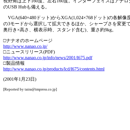
視野角は上下160度、左右160度。インターフェイスはアナログ
のUSB Hubも備える。
VGA(640×480ドット)からXGA(1,024×768ドット)
の3モードから選択して拡大できるほか、シャープさを変更できる5段
奥行き×高さ、横表示時、スタンド含む)、重さ約9kg。
□ナナオのホームページ
http://www.nanao.co.jp/
□ニュースリリース(PDF)
http://www.nanao.co.jp/info/news/2001/l675.pdf
□製品情報
http://www.nanao.co.jp/products/lcd/l675/contents.html
(2001年1月23日)
[Reported by taira@impress.co.jp]