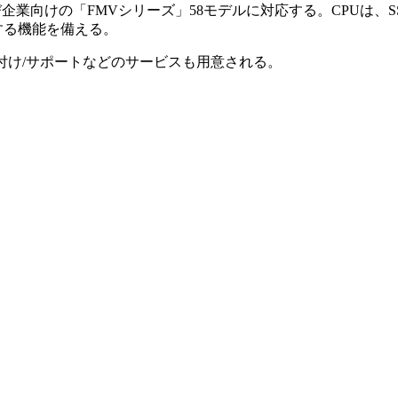
び企業向けの「FMVシリーズ」58モデルに対応する。CPUは、SSE対
動する機能を備える。
付け/サポートなどのサービスも用意される。