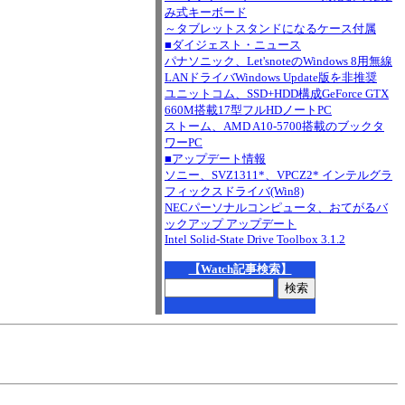
み式キーボード
～タブレットスタンドになるケース付属
■ダイジェスト・ニュース
パナソニック、Let'snoteのWindows 8用無線
LANドライバWindows Update版を非推奨
ユニットコム、SSD+HDD構成GeForce GTX
660M搭載17型フルHDノートPC
ストーム、AMD A10-5700搭載のブックタ
ワーPC
■アップデート情報
ソニー、SVZ1311*、VPCZ2* インテルグラ
フィックスドライバ(Win8)
NECパーソナルコンピュータ、おてがるバ
ックアップ アップデート
Intel Solid-State Drive Toolbox 3.1.2
【Watch記事検索】