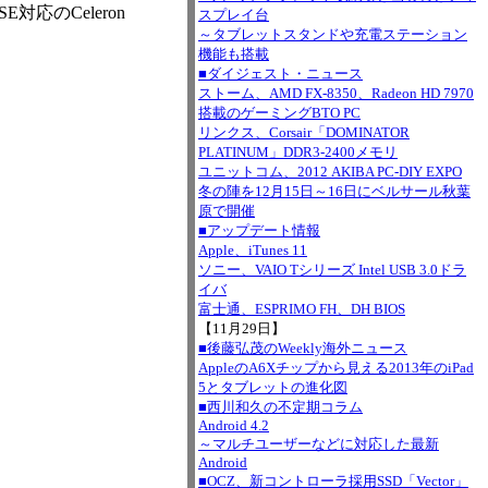
応のCeleron
スプレイ台
～タブレットスタンドや充電ステーション
機能も搭載
■ダイジェスト・ニュース
ストーム、AMD FX-8350、Radeon HD 7970
搭載のゲーミングBTO PC
リンクス、Corsair「DOMINATOR
PLATINUM」DDR3-2400メモリ
ユニットコム、2012 AKIBA PC-DIY EXPO
冬の陣を12月15日～16日にベルサール秋葉
原で開催
■アップデート情報
Apple、iTunes 11
ソニー、VAIO Tシリーズ Intel USB 3.0ドラ
イバ
富士通、ESPRIMO FH、DH BIOS
【11月29日】
■後藤弘茂のWeekly海外ニュース
AppleのA6Xチップから見える2013年のiPad
5とタブレットの進化図
■西川和久の不定期コラム
Android 4.2
～マルチユーザーなどに対応した最新
Android
■OCZ、新コントローラ採用SSD「Vector」