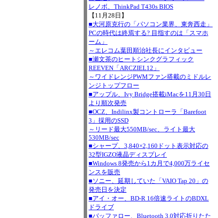
レノボ、ThinkPad T430s BIOS
【11月28日】
■大河原克行の「パソコン業界、東奔西走」
PCの時代は終焉する? 目指すのは「スマホ
ーム」
～エレコム葉田順治社長にインタビュー
■瀬文茶のヒートシンクグラフィック
REEVEN「ARCZIEL12」
～ワイドレンジPWMファン搭載のミドルレ
ンジトップフロー
■アップル、Ivy Bridge搭載iMacを11月30日
より順次発売
■OCZ、Indilinx製コントローラ「Barefoot
3」採用のSSD
～リード最大550MB/sec、ライト最大
530MB/sec
■シャープ、3,840×2,160ドット表示対応の
32型IGZO液晶ディスプレイ
■Windows 8発売から1カ月で4,000万ライセ
ンスを販売
■ソニー、延期していた「VAIO Tap 20」の
発売日を決定
■アイ・オー、BD-R 16倍速ライトのBDXL
ドライブ
■バッファロー、Bluetooth 3.0対応折りたた