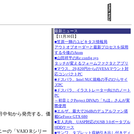
I
最新ニュース
【11月30日】
■笠原一輝のユビキタス情報局
アウトオブオーダーと最新プロセスを採用
する今後のAtom
■山田祥平のRe:config.sys
タッチが変えるフォームファクタとアプリ
■マウス、29,820円からのVESAマウント対
応コンパクトPC
■ドスパラ、Intel NUC規格の手のひらサイ
ズPC
■ドスパラ、イラストレーター向けのノート
PC
～初音ミクProject DIVAの「ちほ」さんが実
際使用
■エルザ、最大で26dBのデュアルファン搭
を10月中旬から発売する。価
載GeForce GTX 680
■玄人志向、UASP対応のUSB 3.0ポータブル
HDDケース
ニーの「VAIO Rシリー
■サンワ、タブレット収納引き出し付きディ