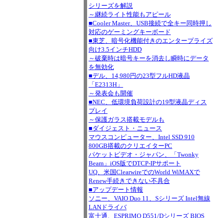
シリーズを解説
～継続ライト性能もアピール
■Cooler Master、USB接続で全キー同時押し
対応のゲーミングキーボード
■東芝、暗号化機能付きのエンタープライズ
向け3.5インチHDD
～破棄時は暗号キーを消去し瞬時にデータ
を無効化
■デル、14,980円の23型フルHD液晶
「E2313H」
～発表会も開催
■NEC、低環境負荷設計の19型液晶ディス
プレイ
～保護ガラス搭載モデルも
■ダイジェスト・ニュース
マウスコンピューター、Intel SSD 910
800GB搭載のクリエイターPC
パケットビデオ・ジャパン、「Twonky
Beam」iOS版でDTCP-IPサポート
UQ、米国ClearwireでのWorld WiMAXで
Renew手続きできない不具合
■アップデート情報
ソニー、VAIO Duo 11、Sシリーズ Intel無線
LANドライバ
富士通、ESPRIMO D551/Dシリーズ BIOS