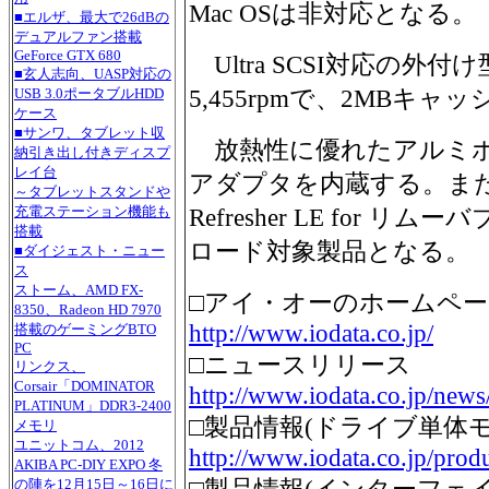
Mac OSは非対応となる。
■エルザ、最大で26dBの
デュアルファン搭載
GeForce GTX 680
Ultra SCSI対応の外
■玄人志向、UASP対応の
5,455rpmで、2MBキ
USB 3.0ポータブルHDD
ケース
■サンワ、タブレット収
放熱性に優れたアルミボ
納引き出し付きディスプ
レイ台
アダプタを内蔵する。また
～タブレットスタンドや
充電ステーション機能も
Refresher LE for
搭載
ロード対象製品となる。
■ダイジェスト・ニュー
ス
ストーム、AMD FX-
□アイ・オーのホームペ
8350、Radeon HD 7970
http://www.iodata.co.jp/
搭載のゲーミングBTO
PC
□ニュースリリース
リンクス、
Corsair「DOMINATOR
http://www.iodata.co.jp/ne
PLATINUM」DDR3-2400
□製品情報(ドライブ単体モ
メモリ
ユニットコム、2012
http://www.iodata.co.jp/pro
AKIBA PC-DIY EXPO 冬
の陣を12月15日～16日に