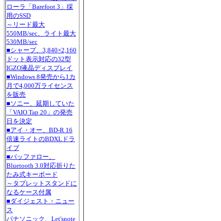
ローラ「Barefoot 3」採
用のSSD
～リード最大
550MB/sec、ライト最大
530MB/sec
■シャープ、3,840×2,160
ドット表示対応の32型
IGZO液晶ディスプレイ
■Windows 8発売から1カ
月で4,000万ライセンス
を販売
■ソニー、延期していた
「VAIO Tap 20」の発売
日を決定
■アイ・オー、BD-R 16
倍速ライトのBDXLドラ
イブ
■バッファロー、
Bluetooth 3.0対応折りた
たみ式キーボード
～タブレットスタンドに
なるケース付属
■ダイジェスト・ニュー
ス
パナソニック、Let'snote