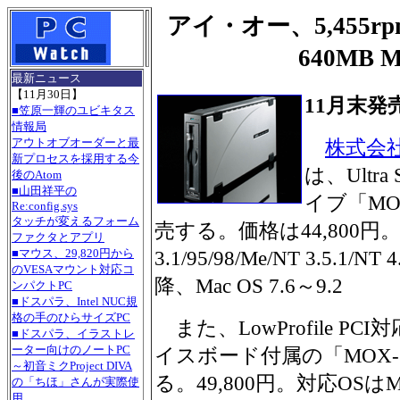
アイ・オー、5,455rp
640MB
最新ニュース
【11月30日】
11月末発
■笠原一輝のユビキタス
情報局
アウトオブオーダーと最
株式会
新プロセスを採用する今
は、Ultr
後のAtom
■山田祥平の
イブ「MO
Re:config.sys
タッチが変えるフォーム
売する。価格は44,800円。
ファクタとアプリ
■マウス、29,820円から
3.1/95/98/Me/NT 3.5.1/NT
のVESAマウント対応コ
降、Mac OS 7.6～9.2
ンパクトPC
■ドスパラ、Intel NUC規
格の手のひらサイズPC
また、LowProfile PCI
■ドスパラ、イラストレ
ーター向けのノートPC
イスボード付属の「MOX-S
～初音ミクProject DIVA
る。49,800円。対応OSは
の「ちほ」さんが実際使
用