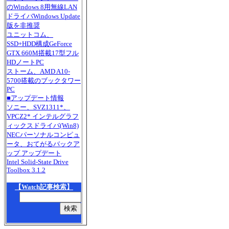
のWindows 8用無線LAN
ドライバWindows Update
版を非推奨
ユニットコム、
SSD+HDD構成GeForce
GTX 660M搭載17型フル
HDノートPC
ストーム、AMD A10-
5700搭載のブックタワー
PC
■アップデート情報
ソニー、SVZ1311*、
VPCZ2* インテルグラフ
ィックスドライバ(Win8)
NECパーソナルコンピュ
ータ、おてがるバックア
ップ アップデート
Intel Solid-State Drive
Toolbox 3.1.2
【Watch記事検索】