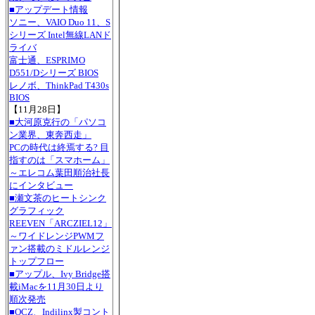
■アップデート情報
ソニー、VAIO Duo 11、S
シリーズ Intel無線LANド
ライバ
富士通、ESPRIMO
D551/Dシリーズ BIOS
レノボ、ThinkPad T430s
BIOS
【11月28日】
■大河原克行の「パソコ
ン業界、東奔西走」
PCの時代は終焉する? 目
指すのは「スマホーム」
～エレコム葉田順治社長
にインタビュー
■瀬文茶のヒートシンク
グラフィック
REEVEN「ARCZIEL12」
～ワイドレンジPWMフ
ァン搭載のミドルレンジ
トップフロー
■アップル、Ivy Bridge搭
載iMacを11月30日より
順次発売
■OCZ、Indilinx製コント