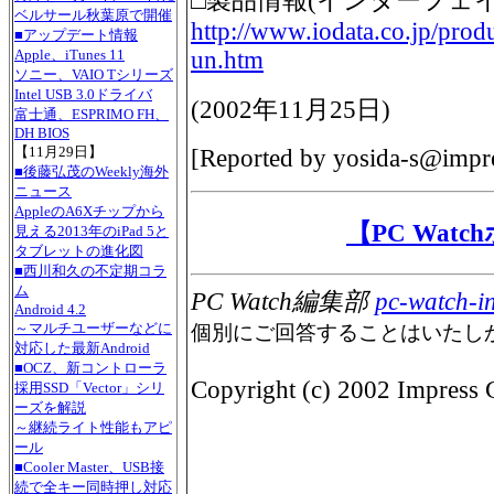
□製品情報(インターフェ
ベルサール秋葉原で開催
http://www.iodata.co.jp/pro
■アップデート情報
un.htm
Apple、iTunes 11
ソニー、VAIO Tシリーズ
Intel USB 3.0ドライバ
(
2002年11月25日
)
富士通、ESPRIMO FH、
DH BIOS
【11月29日】
[Reported by
yosida-s@impre
■後藤弘茂のWeekly海外
ニュース
AppleのA6Xチップから
【PC Wat
見える2013年のiPad 5と
タブレットの進化図
■西川和久の不定期コラ
ム
PC Watch編集部
pc-watch-i
Android 4.2
～マルチユーザーなどに
個別にご回答することはいたし
対応した最新Android
■OCZ、新コントローラ
Copyright (c) 2002 Impress C
採用SSD「Vector」シリ
ーズを解説
～継続ライト性能もアピ
ール
■Cooler Master、USB接
続で全キー同時押し対応