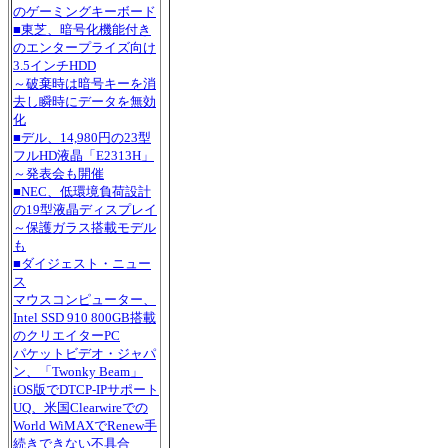
のゲーミングキーボード
■東芝、暗号化機能付き
のエンタープライズ向け
3.5インチHDD
～破棄時は暗号キーを消
去し瞬時にデータを無効
化
■デル、14,980円の23型
フルHD液晶「E2313H」
～発表会も開催
■NEC、低環境負荷設計
の19型液晶ディスプレイ
～保護ガラス搭載モデル
も
■ダイジェスト・ニュー
ス
マウスコンピューター、
Intel SSD 910 800GB搭載
のクリエイターPC
パケットビデオ・ジャパ
ン、「Twonky Beam」
iOS版でDTCP-IPサポート
UQ、米国Clearwireでの
World WiMAXでRenew手
続きできない不具合