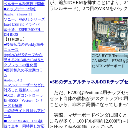
が、追加のVRMを挿すことにより、2
ベルサール秋葉原で開催
ラレルモード)、2つ目のVRMをバッ
■アップデート情報
Apple、iTunes 11
ソニー、VAIO Tシリーズ
Intel USB 3.0ドライバ
富士通、ESPRIMO FH、
DH BIOS
【11月29日】
■後藤弘茂のWeekly海外
ニュース
AppleのA6Xチップから
GIGA-BYTE Technol
見える2013年のiPad 5と
GA-8INXP。E7205
タブレットの進化図
たATXマザーボード
■西川和久の不定期コラ
ム
Android 4.2
●SiSのデュアルチャネルDDRチップセ
～マルチユーザーなどに
対応した最新Android
ただ、E7205はPentium 4用
■OCZ、新コントローラ
セット自体の価格がデスクトップPC
採用SSD「Vector」シリ
ことから、非常に高価になってしまっ
ーズを解説
～継続ライト性能もアピ
実際、マザーボードベンダに聞くと、安
ール
ころが多く、100ドル(同約12,000円)～
■Cooler Master、USB接
続で全キー同時押し対応
と比べてやや高価になっている。