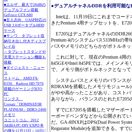
■エルザ、最大で26dBの
●デュアルチャネルDDRを利用可能な
デュアルファン搭載
GeForce GTX 680
Intelは、11月19日にこれまでコードネー
■玄人志向、UASP対応の
きたPentium 4用チップセットを、E7
USB 3.0ポータブルHDD
ケース
E7205はデュアルチャネルのDDR266
■サンワ、タブレット収
Pentium 4のシステムバス533MHz
納引き出し付きディスプ
バスやメモリのどちらかがボトルネッ
レイ台
～タブレットスタンドや
これに対して、現在のPentium 4用
充電ステーション機能も
搭載
845GEやIntel 845PEでは、メインメ
■ダイジェスト・ニュー
で、メモリ側がボトルネックとなって
ス
ストーム、AMD FX-
システムバスとメモリのバランスがとれたPen
8350、Radeon HD 7970
RDRAMを搭載したメモリモジュール)を
搭載のゲーミングBTO
がやや高かったことがあり、コストパフ
PC
ありながら、バランスのとれたE720
リンクス、
Corsair「DOMINATOR
PLATINUM」DDR3-2400
すでにE7205を搭載したマザーボードはInte
メモリ
ーボードベンダなどから公開されている。その
ユニットコム、2012
だ。GA-8INXPはDPS(Dual Powe
AKIBA PC-DIY EXPO 冬
Regurator Module)を追加
の陣を12月15日～16日に