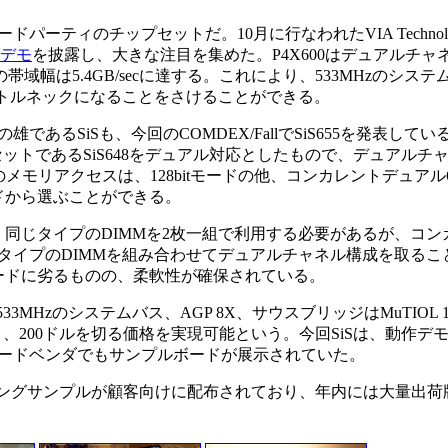
ーティのチップセットだ。10月に行なわれたVIA Technolo
のデモ
を披露し、大きな注目を集めた。P4X600はデュアルチャ
帯域幅は5.4GB/secに達する。これにより、533MHzのシステ
リがボトルネックになることをさけることができる。
SiSも、今回のCOMDEX/FallでSiS655を発表している。
セットであるSiS648をデュアル対応としたもので、デュアルチ
5のメモリアクセスは、128bitモードの他、コンカレントデュアル64
ードから選ぶことができる。
ズ、同じタイプのDIMMを2枚一組で利用する必要があるが、コン
量・タイプのDIMMを組み合わせてデュアルチャネル構成を取るこ
tモードに劣るものの、柔軟性が確保されている。
3MHzのシステムバス、AGP 8X、サウスブリッジはMuTIOL 
おり、200ドルを切る価格を実現可能という。今回SiSは、動作デ
ードベンダでもサンプルボードが展示されていた。
アリングサンプルが顧客向けに配布されており、年内には大量出荷