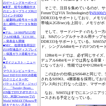
のゲーミングキーボード
■東芝、暗号化機能付き
そこで、注目を集めているのが、サードパ
のエンタープライズ向け
ForumではVIA Technologiesが
P4X600
3.5インチHDD
DDR333をサポートしており、メモリの
～破棄時は暗号キーを消
帯域(4.2GB/sec)を上回り、メモ
去し瞬時にデータを無効
化
そして、サードパーティのもう一方の雄である
■デル、14,980円の23型
は、SiSのシングルチャネル用チップ
フルHD液晶「E2313H」
～発表会も開催
DDR333をサポートしている。SiS65
■NEC、低環境負荷設計
ド、シングル64bitモードの3つのモ
の19型液晶ディスプレイ
～保護ガラス搭載モデル
128bitモードでは、必ず同じサイ
も
デュアル64bitモードでは異なる容
■ダイジェスト・ニュー
になっており、性能ではやや128bi
ス
マウスコンピューター、
このほかの仕様はSiS648と同じで、53
Intel SSD 910 800GB搭載
されるSiS963。4層基板を採用して
のクリエイターPC
パケットビデオ・ジャパ
プレス向けに行なったほか、マザーボ
ン、「Twonky Beam」
iOS版でDTCP-IPサポート
なお、SiS655はすでにエンジニ
UQ、米国Clearwireでの
ースされる予定となっている。
World WiMAXでRenew手
続きできない不具合