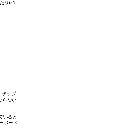
たり(パ
、チップ
ならない
していると
マザーボード