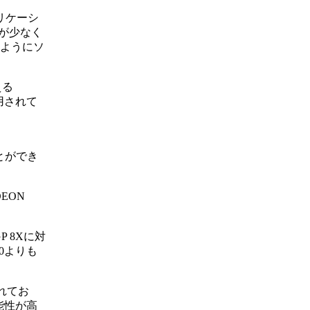
リケーシ
が少なく
るようにソ
える
採用されて
ン
ことができ
DEON
P 8Xに対
0よりも
優れてお
能性が高