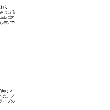
ており、
みは32倍
inkに対
も未定で
PC向けス
された。ノ
ドライブの