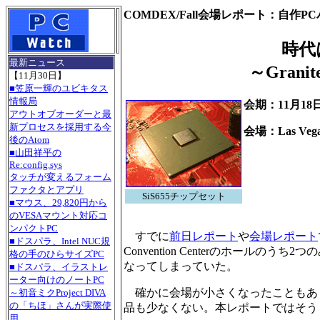
COMDEX/Fall会場レポート：自作
時代
最新ニュース
～Grani
【11月30日】
■笠原一輝のユビキタス
情報局
会期：11月18
アウトオブオーダーと最
新プロセスを採用する今
会場：Las Vegas
後のAtom
■山田祥平の
Re:config.sys
タッチが変えるフォーム
ファクタとアプリ
SiS655チップセット
■マウス、29,820円から
のVESAマウント対応コ
ンパクトPC
すでに
前日レポート
や
会場レポート
■ドスパラ、Intel NUC規
Convention Centerのホー
格の手のひらサイズPC
なってしまっていた。
■ドスパラ、イラストレ
ーター向けのノートPC
確かに会場が小さくなったこともあ
～初音ミクProject DIVA
の「ちほ」さんが実際使
品も少なくない。本レポートではそう
用