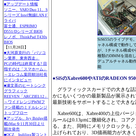
■アップデート情報
ソニー、VAIO Duo 11、S
シリーズ Intel無線LANド
ライバ
富士通、ESPRIMO
D551/Dシリーズ BIOS
レノボ、ThinkPad T430s
SiS655のライブデモ
BIOS
ャネル構成で動作し
【11月28日】
が、1チャネル構成や
■大河原克行の「パソコ
種類のDIMMを混在
ン業界、東奔西走」
デュアルチャネル動
PCの時代は終焉する? 目
能
指すのは「スマホーム」
～エレコム葉田順治社長
●SiSのXabre600やATIのRADEON
にインタビュー
■瀬文茶のヒートシンク
グラフィックスカードでの大きな話題は、
グラフィック
かにもいくつかの最新製品が展示されて
REEVEN「ARCZIEL12」
～ワイドレンジPWMフ
最新技術をサポートすることで大きな話題を
ァン搭載のミドルレンジ
トップフロー
Xabre600は、Xabre400の上位
■アップル、Ivy Bridge搭
ルールは0.13μmに微細化され、コアクロ
載iMacを11月30日より
る。また、同時にメモリクロックも、Xabre4
順次発売
上げられており、3D描画能力が大き
■OCZ、Indilinx製コント