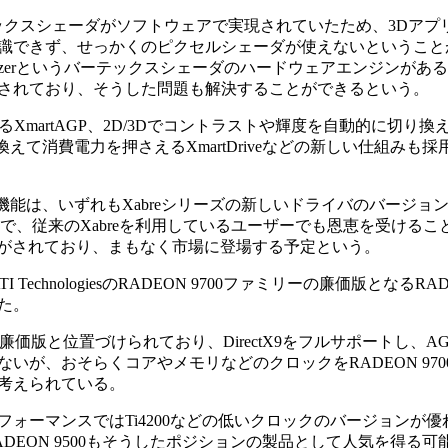
ックスシェーダがソフトウェアで実現されていたため、3Dアプ
識できず、せっかくのピクセルシェーダが使えないということ
rtexlizerというバーテックスシェーダのハードウェアエンジンがあ
されており、そうした問題も解決することができるという。
martAGP、2D/3Dでコントラストや輝度を自動的に切り換
クを切り換えて消費電力を押さえるXmartDriveなどの新しい仕組みも
GPなどの機能は、いずれもXabreシリーズの新しいドライバのバージョ
になるので、従来のXabreを利用しているユーザーでも恩恵を受ける
産出荷がされており、まもなく市場に登場する予定という。
ATI TechnologiesのRADEON 9700ファミリーの廉価版となるRA
した。
00の廉価版と位置づけられており、DirectX9をフルサポートし、AG
いが、おそらくコアやメモリなどのクロックをRADEON 970
考えられている。
トパフォーマンスではTi4200などの低いクロックのバージョンが
DEON 9500もそうしたポジションの製品として人気を得る可