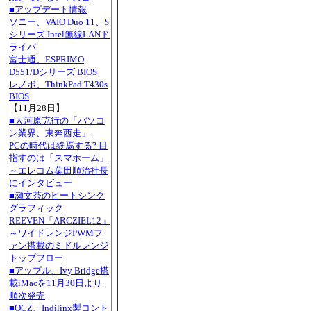
■アップデート情報
ソニー、VAIO Duo 11、S
シリーズ Intel無線LANド
ライバ
富士通、ESPRIMO
D551/Dシリーズ BIOS
レノボ、ThinkPad T430s
BIOS
【11月28日】
■大河原克行の「パソコ
ン業界、東奔西走」
PCの時代は終焉する? 目
指すのは「スマホーム」
～エレコム葉田順治社長
にインタビュー
■瀬文茶のヒートシンク
グラフィック
REEVEN「ARCZIEL12」
～ワイドレンジPWMフ
ァン搭載のミドルレンジ
トップフロー
■アップル、Ivy Bridge搭
載iMacを11月30日より
順次発売
■OCZ、Indilinx製コント