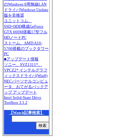
のWindows 8用無線LAN
ドライバWindows Update
版を非推奨
ユニットコム、
SSD+HDD構成GeForce
GTX 660M搭載17型フル
HDノートPC
ストーム、AMD A10-
5700搭載のブックタワー
PC
■アップデート情報
ソニー、SVZ1311*、
VPCZ2* インテルグラフ
ィックスドライバ(Win8)
NECパーソナルコンピュ
ータ、おてがるバックア
ップ アップデート
Intel Solid-State Drive
Toolbox 3.1.2
【Watch記事検索】