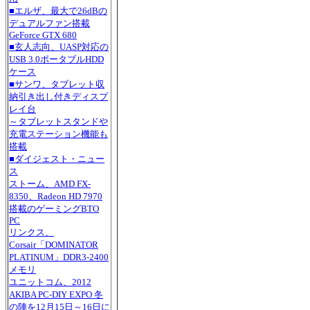
■エルザ、最大で26dBの
デュアルファン搭載
GeForce GTX 680
■玄人志向、UASP対応の
USB 3.0ポータブルHDD
ケース
■サンワ、タブレット収
納引き出し付きディスプ
レイ台
～タブレットスタンドや
充電ステーション機能も
搭載
■ダイジェスト・ニュー
ス
ストーム、AMD FX-
8350、Radeon HD 7970
搭載のゲーミングBTO
PC
リンクス、
Corsair「DOMINATOR
PLATINUM」DDR3-2400
メモリ
ユニットコム、2012
AKIBA PC-DIY EXPO 冬
の陣を12月15日～16日に