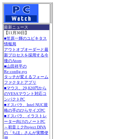
最新ニュース
【11月30日】
■笠原一輝のユビキタス
情報局
アウトオブオーダーと最
新プロセスを採用する今
後のAtom
■山田祥平の
Re:config.sys
タッチが変えるフォーム
ファクタとアプリ
■マウス、29,820円から
のVESAマウント対応コ
ンパクトPC
■ドスパラ、Intel NUC規
格の手のひらサイズPC
■ドスパラ、イラストレ
ーター向けのノートPC
～初音ミクProject DIVA
の「ちほ」さんが実際使
用