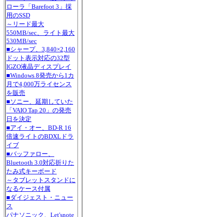
ローラ「Barefoot 3」採
用のSSD
～リード最大
550MB/sec、ライト最大
530MB/sec
■シャープ、3,840×2,160
ドット表示対応の32型
IGZO液晶ディスプレイ
■Windows 8発売から1カ
月で4,000万ライセンス
を販売
■ソニー、延期していた
「VAIO Tap 20」の発売
日を決定
■アイ・オー、BD-R 16
倍速ライトのBDXLドラ
イブ
■バッファロー、
Bluetooth 3.0対応折りた
たみ式キーボード
～タブレットスタンドに
なるケース付属
■ダイジェスト・ニュー
ス
パナソニック、Let'snote