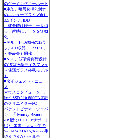
のゲーミングキーボード
■東芝、暗号化機能付き
のエンタープライズ向け
3.5インチHDD
～破棄時は暗号キーを消
去し瞬時にデータを無効
化
■デル、14,980円の23型
フルHD液晶「E2313H」
～発表会も開催
■NEC、低環境負荷設計
の19型液晶ディスプレイ
～保護ガラス搭載モデル
も
■ダイジェスト・ニュー
ス
マウスコンピューター、
Intel SSD 910 800GB搭載
のクリエイターPC
パケットビデオ・ジャパ
ン、「Twonky Beam」
iOS版でDTCP-IPサポート
UQ、米国Clearwireでの
World WiMAXでRenew手
続きできない不具合