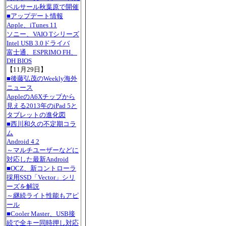
ベルサール秋葉原で開催
■アップデート情報
Apple、iTunes 11
ソニー、VAIO Tシリーズ
Intel USB 3.0ドライバ
富士通、ESPRIMO FH、
DH BIOS
【11月29日】
■後藤弘茂のWeekly海外
ニュース
AppleのA6Xチップから
見える2013年のiPad 5と
タブレットの進化図
■西川和久の不定期コラ
ム
Android 4.2
～マルチユーザーなどに
対応した最新Android
■OCZ、新コントローラ
採用SSD「Vector」シリ
ーズを解説
～継続ライト性能もアピ
ール
■Cooler Master、USB接
続で全キー同時押し対応