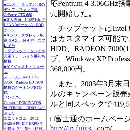
応Pentium 4 3.0
■エルザ、最大で26dBの
デュアルファン搭載
売開始した。
GeForce GTX 680
■玄人志向、UASP対応の
USB 3.0ポータブルHDD
チップセットはIntel
ケース
■サンワ、タブレット収
はカスタマイズ可能で、12
納引き出し付きディスプ
レイ台
HDD、RADEON 7000
～タブレットスタンドや
充電ステーション機能も
ブ、Windows XP Pr
搭載
■ダイジェスト・ニュー
368,000円。
ス
ストーム、AMD FX-
また、2003年3月末日ま
8350、Radeon HD 7970
搭載のゲーミングBTO
ルのキャンペーン販売
PC
リンクス、
ルと同スペックで419,5
Corsair「DOMINATOR
PLATINUM」DDR3-2400
メモリ
□富士通のホームペー
ユニットコム、2012
AKIBA PC-DIY EXPO 冬
http://jp.fujitsu.com/
の陣を12月15日～16日に