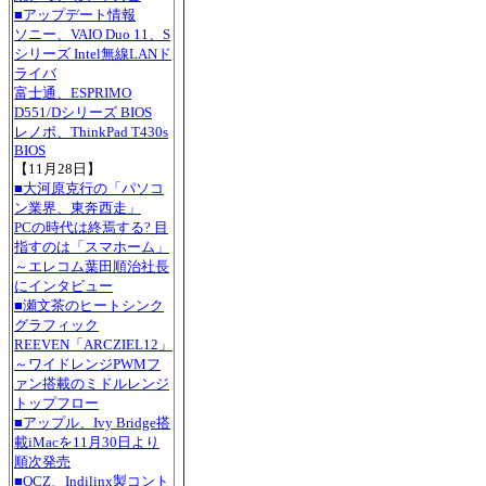
■アップデート情報
ソニー、VAIO Duo 11、S
シリーズ Intel無線LANド
ライバ
富士通、ESPRIMO
D551/Dシリーズ BIOS
レノボ、ThinkPad T430s
BIOS
【11月28日】
■大河原克行の「パソコ
ン業界、東奔西走」
PCの時代は終焉する? 目
指すのは「スマホーム」
～エレコム葉田順治社長
にインタビュー
■瀬文茶のヒートシンク
グラフィック
REEVEN「ARCZIEL12」
～ワイドレンジPWMフ
ァン搭載のミドルレンジ
トップフロー
■アップル、Ivy Bridge搭
載iMacを11月30日より
順次発売
■OCZ、Indilinx製コント