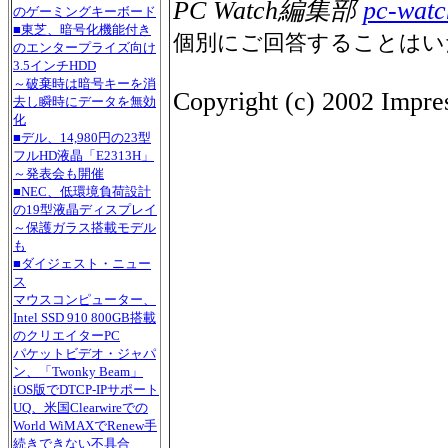
PC Watch編集部
pc-watc
のゲーミングキーボード
■東芝、暗号化機能付き
個別にご回答することはい
のエンタープライズ向け
3.5インチHDD
～破棄時は暗号キーを消
Copyright (c) 2002 Impres
去し瞬時にデータを無効
化
■デル、14,980円の23型
フルHD液晶「E2313H」
～発表会も開催
■NEC、低環境負荷設計
の19型液晶ディスプレイ
～保護ガラス搭載モデル
も
■ダイジェスト・ニュー
ス
マウスコンピューター、
Intel SSD 910 800GB搭載
のクリエイターPC
パケットビデオ・ジャパ
ン、「Twonky Beam」
iOS版でDTCP-IPサポート
UQ、米国Clearwireでの
World WiMAXでRenew手
続きできない不具合