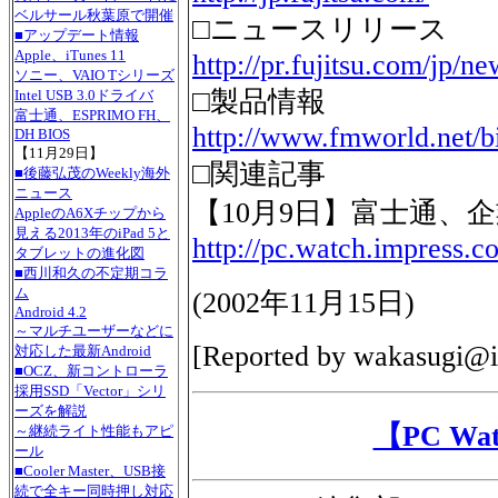
ベルサール秋葉原で開催
□ニュースリリース
■アップデート情報
Apple、iTunes 11
http://pr.fujitsu.com/jp/n
ソニー、VAIO Tシリーズ
□製品情報
Intel USB 3.0ドライバ
富士通、ESPRIMO FH、
http://www.fmworld.net/b
DH BIOS
【11月29日】
□関連記事
■後藤弘茂のWeekly海外
ニュース
【10月9日】富士通、
AppleのA6Xチップから
見える2013年のiPad 5と
http://pc.watch.impress.c
タブレットの進化図
■西川和久の不定期コラ
ム
(
2002年11月15日
)
Android 4.2
～マルチユーザーなどに
[Reported by
wakasugi@i
対応した最新Android
■OCZ、新コントローラ
採用SSD「Vector」シリ
ーズを解説
【PC W
～継続ライト性能もアピ
ール
■Cooler Master、USB接
続で全キー同時押し対応