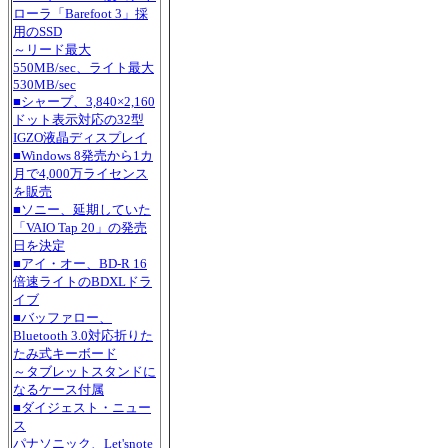
ローラ「Barefoot 3」採
用のSSD
～リード最大
550MB/sec、ライト最大
530MB/sec
■シャープ、3,840×2,160
ドット表示対応の32型
IGZO液晶ディスプレイ
■Windows 8発売から1カ
月で4,000万ライセンス
を販売
■ソニー、延期していた
「VAIO Tap 20」の発売
日を決定
■アイ・オー、BD-R 16
倍速ライトのBDXLドラ
イブ
■バッファロー、
Bluetooth 3.0対応折りた
たみ式キーボード
～タブレットスタンドに
なるケース付属
■ダイジェスト・ニュー
ス
パナソニック、Let'snote