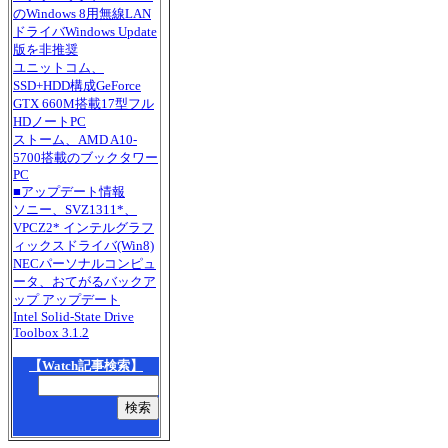
のWindows 8用無線LAN
ドライバWindows Update
版を非推奨
ユニットコム、
SSD+HDD構成GeForce
GTX 660M搭載17型フル
HDノートPC
ストーム、AMD A10-
5700搭載のブックタワー
PC
■アップデート情報
ソニー、SVZ1311*、
VPCZ2* インテルグラフ
ィックスドライバ(Win8)
NECパーソナルコンピュ
ータ、おてがるバックア
ップ アップデート
Intel Solid-State Drive
Toolbox 3.1.2
【Watch記事検索】