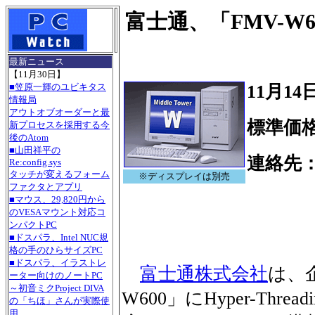
富士通、「FMV-W600
最新ニュース
【11月30日】
11月14
■笠原一輝のユビキタス
情報局
アウトオブオーダーと最
標準価格：
新プロセスを採用する今
後のAtom
■山田祥平の
連絡先
Re:config.sys
タッチが変えるフォーム
※ディスプレイは別売
Tel.
ファクタとアプリ
■マウス、29,820円から
のVESAマウント対応コ
ンパクトPC
■ドスパラ、Intel NUC規
格の手のひらサイズPC
■ドスパラ、イラストレ
富士通株式会社
は、
ーター向けのノートPC
～初音ミクProject DIVA
W600」にHyper-Threa
の「ちほ」さんが実際使
用