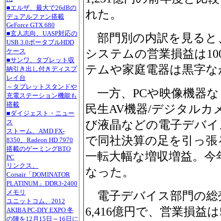
■エルザ、最大で26dBの
れた。
デュアルファン搭載
GeForce GTX 680
■玄人志向、UASP対応の
部門別の内訳を見ると
USB 3.0ポータブルHDD
システムの営業損益は1
ケース
■サンワ、タブレット収
テムや家庭電器は黒字な
納引き出し付きディスプ
レイ台
～タブレットスタンドや
一方、PCや映像機器な
充電ステーション機能も
搭載
民生AV機器/デジタルカ
■ダイジェスト・ニュー
び液晶などの電子デバイ
ス
ストーム、AMD FX-
で同社決算の足を引っ張
8350、Radeon HD 7970
搭載のゲーミングBTO
一転大幅な増収増益。今
PC
リンクス、
なった。
Corsair「DOMINATOR
PLATINUM」DDR3-2400
メモリ
電子デバイス部門の総売
ユニットコム、2012
6,416億円で、営業損益
AKIBA PC-DIY EXPO 冬
の陣を12月15日～16日に