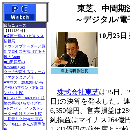
東芝、中間期
～デジタル/
最新ニュース
【11月30日】
10月25日
■笠原一輝のユビキタス
情報局
アウトオブオーダーと最
新プロセスを採用する今
後のAtom
■山田祥平の
Re:config.sys
島上清明 副社長
タッチが変えるフォーム
ファクタとアプリ
■マウス、29,820円から
のVESAマウント対応コ
株式会社東芝
は25日、
ンパクトPC
■ドスパラ、Intel NUC規
日)の決算を発表した。
格の手のひらサイズPC
■ドスパラ、イラストレ
6,350億円、営業損益は2
ーター向けのノートPC
純損益はマイナス264
～初音ミクProject DIVA
の「ちほ」さんが実際使
1,231億円の前年度と比
用