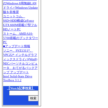
のWindows 8用無線LAN
ドライバWindows Update
版を非推奨
ユニットコム、
SSD+HDD構成GeForce
GTX 660M搭載17型フル
HDノートPC
ストーム、AMD A10-
5700搭載のブックタワー
PC
■アップデート情報
ソニー、SVZ1311*、
VPCZ2* インテルグラフ
ィックスドライバ(Win8)
NECパーソナルコンピュ
ータ、おてがるバックア
ップ アップデート
Intel Solid-State Drive
Toolbox 3.1.2
【Watch記事検索】