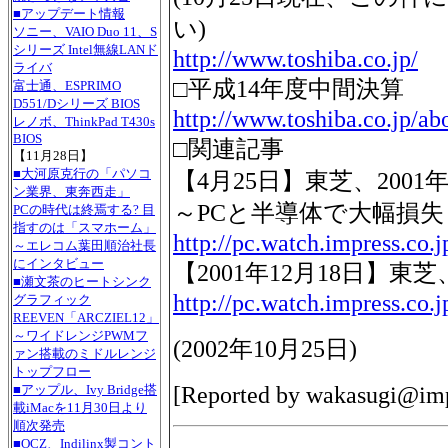
■アップデート情報
い)
ソニー、VAIO Duo 11、S
シリーズ Intel無線LANド
http://www.toshiba.co.jp/
ライバ
□平成14年度中間決算
富士通、ESPRIMO
D551/Dシリーズ BIOS
http://www.toshiba.co.jp/ab
レノボ、ThinkPad T430s
BIOS
□関連記事
【11月28日】
■大河原克行の「パソコ
【4月25日】東芝、2001
ン業界、東奔西走」
～PCと半導体で大幅損失
PCの時代は終焉する? 目
指すのは「スマホーム」
http://pc.watch.impress.co.
～エレコム葉田順治社長
にインタビュー
【2001年12月18日】
■瀬文茶のヒートシンク
http://pc.watch.impress.co.
グラフィック
REEVEN「ARCZIEL12」
～ワイドレンジPWMフ
(
2002年10月25日
)
ァン搭載のミドルレンジ
トップフロー
[Reported by
wakasugi@imp
■アップル、Ivy Bridge搭
載iMacを11月30日より
順次発売
■OCZ、Indilinx製コント