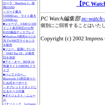
【PC Wa
ローラ「Barefoot 3」採
用のSSD
～リード最大
550MB/sec、ライト最大
PC Watch編集部
pc-watch-
530MB/sec
■シャープ、3,840×2,160
個別にご回答することはいた
ドット表示対応の32型
IGZO液晶ディスプレイ
■Windows 8発売から1カ
Copyright (c) 2002 Impress 
月で4,000万ライセンス
を販売
■ソニー、延期していた
「VAIO Tap 20」の発売
日を決定
■アイ・オー、BD-R 16
倍速ライトのBDXLドラ
イブ
■バッファロー、
Bluetooth 3.0対応折りた
たみ式キーボード
～タブレットスタンドに
なるケース付属
■ダイジェスト・ニュー
ス
パナソニック、Let'snote