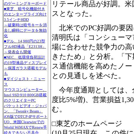
リテール商品が好調。米
のゲーミングキーボード
■東芝、暗号化機能付き
スとなった。
のエンタープライズ向け
3.5インチHDD
～破棄時は暗号キーを消
北米でのPC好調の要因
去し瞬時にデータを無効
清明氏は「コンシューマ
化
■デル、14,980円の23型
場に合わせた競争力の高
フルHD液晶「E2313H」
～発表会も開催
きたため」と分析。「下
■NEC、低環境負荷設計
の19型液晶ディスプレイ
ス通信機能を高めたノー
～保護ガラス搭載モデル
も
との見通しを述べた。
■ダイジェスト・ニュー
ス
今年度通期としては、全体
マウスコンピューター、
Intel SSD 910 800GB搭載
度比5%増)、営業損益1,30
のクリエイターPC
パケットビデオ・ジャパ
む。
ン、「Twonky Beam」
iOS版でDTCP-IPサポート
□東芝のホームページ
UQ、米国Clearwireでの
World WiMAXでRenew手
(10月25日現在、この
続きできない不具合