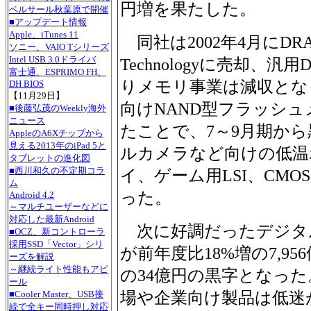
円増を果たした。
ベルサール秋葉原で開催
■アップデート情報
Apple、iTunes 11
同社は2002年4月にDRA
ソニー、VAIO Tシリーズ
Intel USB 3.0ドライバ
Technologyに売却、
富士通、ESPRIMO FH、
りメモリ事業は減収とな
DH BIOS
【11月29日】
向けNAND型フラッシ
■後藤弘茂のWeekly海外
ニュース
たことで、7～9月期か
AppleのA6Xチップから
見える2013年のiPad 5と
ルカメラなど向けの低温
タブレットの進化図
■西川和久の不定期コラ
イ、ゲーム用LSI、CM
ム
った。
Android 4.2
～マルチユーザーなどに
対応した最新Android
次に好調だったデジタ
■OCZ、新コントローラ
採用SSD「Vector」シリ
が前年度比18%増の7,9
ーズを解説
～継続ライト性能もアピ
の34億円の黒字となった
ール
場や企業向け製品は低迷
■Cooler Master、USB接
続で全キー同時押し対応