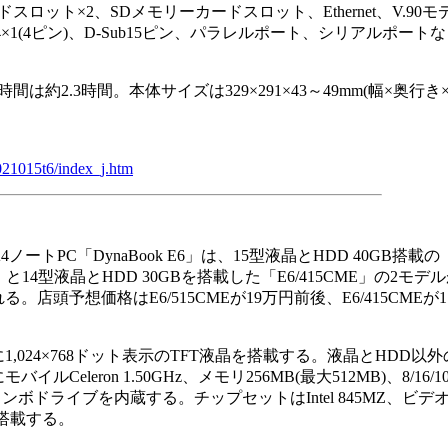
スロット×2、SDメモリーカードスロット、Ethernet、V.90モ
、IEEE 1394×1(4ピン)、D-Sub15ピン、パラレルポート、シリアルポー
2.3時間。本体サイズは329×291×43～49mm(幅×奥行き
021015t6/index_j.htm
ートPC「DynaBook E6」は、15型液晶とHDD 40GB搭載の
E」と14型液晶とHDD 30GBを搭載した「E6/415CME」の2モデル
。店頭予想価格はE6/515CMEが19万円前後、E6/415CMEが
,024×768ドット表示のTFT液晶を搭載する。液晶とHDD以
イルCeleron 1.50GHz、メモリ256MB(最大512MB)、8/16/1
Wコンボドライブを内蔵する。チップセットはIntel 845MZ、ビ
)を搭載する。