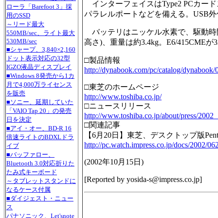
インターフェイスはType2 PCカードスロッ
ローラ「Barefoot 3」採
パラレルポートなどを備える。USB外
用のSSD
～リード最大
バッテリはニッケル水素で、駆動時間は約1.
550MB/sec、ライト最大
530MB/sec
高さ)、重量は約3.4kg。E6/415CMEが32
■シャープ、3,840×2,160
ドット表示対応の32型
□製品情報
IGZO液晶ディスプレイ
http://dynabook.com/pc/catalog/dynabook/
■Windows 8発売から1カ
月で4,000万ライセンス
□東芝のホームページ
を販売
http://www.toshiba.co.jp/
■ソニー、延期していた
□ニュースリリース
「VAIO Tap 20」の発売
http://www.toshiba.co.jp/about/press/2002
日を決定
□関連記事
■アイ・オー、BD-R 16
【6月20日】東芝、デスクトップ版Penti
倍速ライトのBDXLドラ
http://pc.watch.impress.co.jp/docs/2002/06
イブ
■バッファロー、
(
2002年10月15日
)
Bluetooth 3.0対応折りた
たみ式キーボード
[Reported by
yosida-s@impress.co.jp
]
～タブレットスタンドに
なるケース付属
■ダイジェスト・ニュー
ス
パナソニック、Let'snote