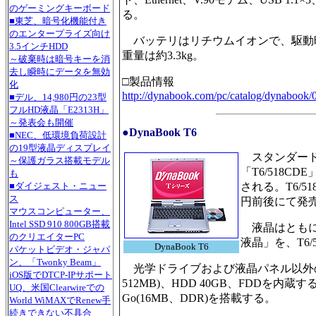
のゲーミングキーボード
る。
■東芝、暗号化機能付き
のエンタープライズ向け
バッテリはリチウムイオンで、駆動時間は約
3.5インチHDD
重量は約3.3kg。
～破棄時は暗号キーを消
去し瞬時にデータを無効
□製品情報
化
http://dynabook.com/pc/catalog/dynabook/
■デル、14,980円の23型
フルHD液晶「E2313H」
～発表会も開催
●DynaBook T6
■NEC、低環境負荷設計
の19型液晶ディスプレイ
スタンダードA4
～保護ガラス搭載モデル
「T6/518CD
も
される。T6/5
■ダイジェスト・ニュー
ス
円前後にて発
マウスコンピューター、
Intel SSD 910 800GB搭載
液晶はともに1,0
のクリエイターPC
液晶」を、T6/
DynaBook T6
パケットビデオ・ジャパ
ン、「Twonky Beam」
光学ドライブおよび液晶パネル以外の仕様は
iOS版でDTCP-IPサポート
512MB)、HDD 40GB、FDDを内蔵する
UQ、米国Clearwireでの
Go(16MB、DDR)を搭載する。
World WiMAXでRenew手
続きできない不具合