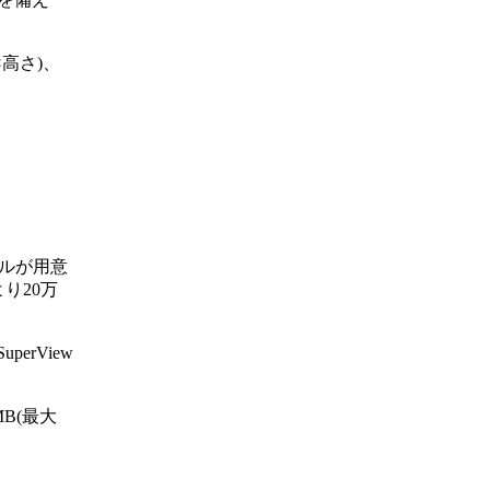
×高さ)、
モデルが用意
より20万
perView
B(最大