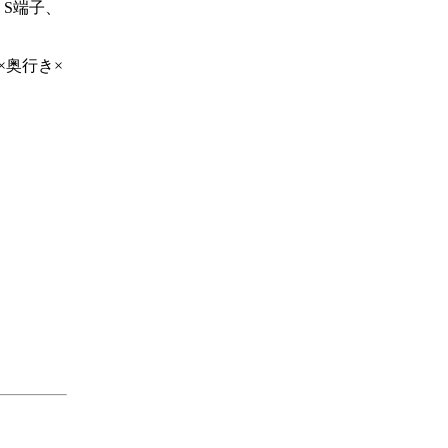
ン、S端子、
×奥行き×