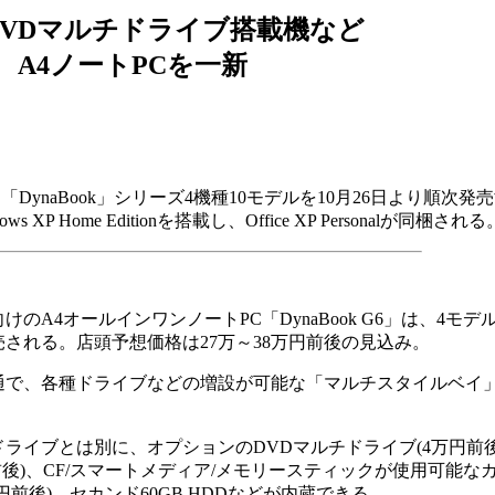
DVDマルチドライブ搭載機など
A4ノートPCを一新
DynaBook」シリーズ4機種10モデルを10月26日より順次発
 Home Editionを搭載し、Office XP Personalが同梱される
A4オールインワンノートPC「DynaBook G6」は、4モデル
される。店頭予想価格は27万～38万円前後の見込み。
で、各種ドライブなどの増設が可能な「マルチスタイルベイ
。
イブとは別に、オプションのDVDマルチドライブ(4万円前後
前後)、CF/スマートメディア/メモリースティックが使用可能な
前後)、セカンド60GB HDDなどが内蔵できる。