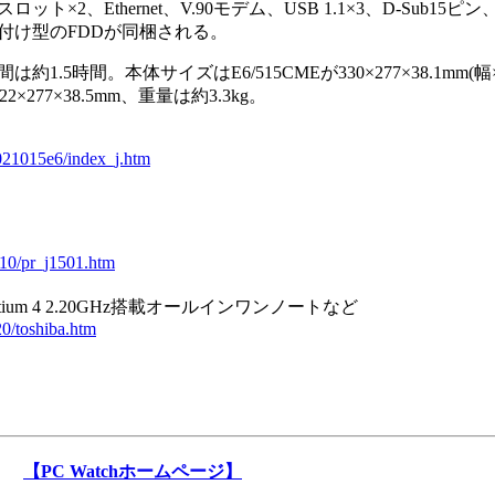
ト×2、Ethernet、V.90モデム、USB 1.1×3、D-Sub15ピ
付け型のFDDが同梱される。
5時間。本体サイズはE6/515CMEが330×277×38.1mm(幅
2×277×38.5mm、重量は約3.3kg。
021015e6/index_j.htm
_10/pr_j1501.htm
um 4 2.20GHz搭載オールインワンノートなど
20/toshiba.htm
【PC Watchホームページ】