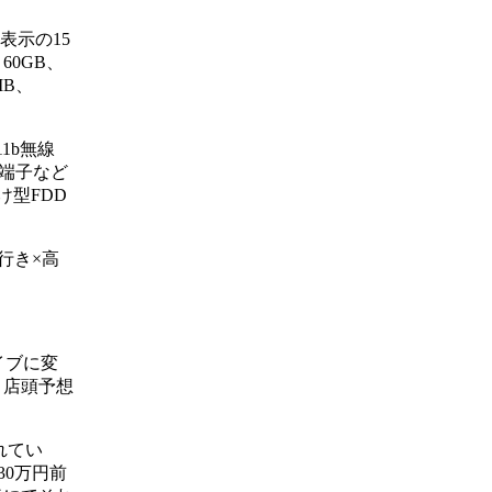
表示の15
 60GB、
MB、
11b無線
ル出力端子など
け型FDD
奥行き×高
イブに変
、店頭予想
れてい
り30万円前