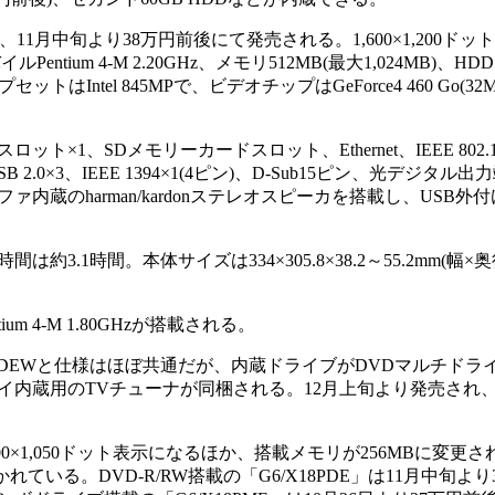
11月中旬より38万円前後にて発売される。1,600×1,200ドット
イルPentium 4-M 2.20GHz、メモリ512MB(最大1,024MB)、HDD
はIntel 845MPで、ビデオチップはGeForce4 460 Go(32
ット×1、SDメモリーカードスロット、Ethernet、IEEE 802.
ム、USB 2.0×3、IEEE 1394×1(4ピン)、D-Sub15ピン、光デジタ
蔵のharman/kardonステレオスピーカを搭載し、USB外付
.1時間。本体サイズは334×305.8×38.2～55.2mm(幅×
m 4-M 1.80GHzが搭載される。
U22PDEWと仕様はほぼ共通だが、内蔵ドライブがDVDマルチドラ
イ内蔵用のTVチューナが同梱される。12月上旬より発売され
0×1,050ドット表示になるほか、搭載メモリが256MBに変更さ
も省かれている。DVD-R/RW搭載の「G6/X18PDE」は11月中旬よ