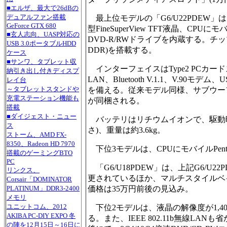
■エルザ、最大で26dBの
デュアルファン搭載
最上位モデルの「G6/U22PDEW」は、
GeForce GTX 680
型FineSuperView TFT液晶、CPUにモバ
■玄人志向、UASP対応の
DVD-R/RWドライブを内蔵する。チップセット
USB 3.0ポータブルHDD
DDR)を搭載する。
ケース
■サンワ、タブレット収
インターフェイスはType2 PCカードスロ
納引き出し付きディスプ
LAN、Bluetooth V.1.1、V.90モデ
レイ台
～タブレットスタンドや
を備える。従来モデル同様、サブウーファ内
充電ステーション機能も
が同梱される。
搭載
■ダイジェスト・ニュー
バッテリはリチウムイオンで、駆動時間は約3
ス
さ)、重量は約3.6kg。
ストーム、AMD FX-
8350、Radeon HD 7970
下位3モデルは、CPUにモバイルPentiu
搭載のゲーミングBTO
PC
「G6/U18PDEW」は、上記G6/
リンクス、
更されているほか、マルチスタイルベ
Corsair「DOMINATOR
価格は35万円前後の見込み。
PLATINUM」DDR3-2400
メモリ
ユニットコム、2012
下位2モデルは、液晶の解像度が1,40
AKIBA PC-DIY EXPO 冬
る。また、IEEE 802.11b無線LAN
の陣を12月15日～16日に