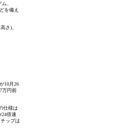
デム、
トなどを備え
×高さ)、
が10月26
17万円前
外の仕様は
0/24倍速
デオチップは