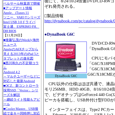
後にて、8/24/10/24倍速DVD/CD
ベルサール秋葉原で開催
ぞれ発売される。
■アップデート情報
Apple、iTunes 11
□製品情報
ソニー、VAIO Tシリーズ
http://dynabook.com/pc/catalog/dynabook/
Intel USB 3.0ドライバ
富士通、ESPRIMO FH、
DH BIOS
●DynaBook G6C
【11月29日】
■後藤弘茂のWeekly海外
DVD/CD-
ニュース
「DynaBoo
AppleのA6Xチップから
見える2013年のiPad 5と
CPUにモバイルP
タブレットの進化図
■西川和久の不定期コラ
「G6C/X18PM
ム
「G6C/X18
Android 4.2
G6C/X18C
DynaBook G6C
～マルチユーザーなどに
対応した最新Android
CPU以外の仕様はほぼ共通で、液晶に1,400
■OCZ、新コントローラ
モリ256MB、HDD 40GB、8/16/10
採用SSD「Vector」シリ
で、ビデオチップはGeForce4 440 G
ーズを解説
～継続ライト性能もアピ
ピーカを搭載し、USB外付け型FDD
ール
■Cooler Master、USB接
インターフェイスは、Type2 PC
続で全キー同時押し対応
ト、Ethernet、V.90モデム、USB 1.