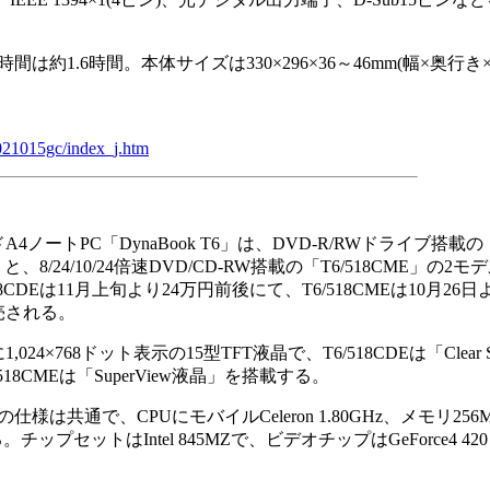
1.6時間。本体サイズは330×296×36～46mm(幅×奥行き
021015gc/index_j.htm
ノートPC「DynaBook T6」は、DVD-R/RWドライブ搭載の
E」と、8/24/10/24倍速DVD/CD-RW搭載の「T6/518CME」の2
18CDEは11月上旬より24万円前後にて、T6/518CMEは10月26日
売される。
24×768ドット表示の15型TFT液晶で、T6/518CDEは「Clear Su
518CMEは「SuperView液晶」を搭載する。
共通で、CPUにモバイルCeleron 1.80GHz、メモリ256M
。チップセットはIntel 845MZで、ビデオチップはGeForce4 420