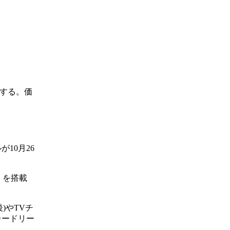
売する。価
。
が10月26
」を搭載
)やTVチ
カードリー