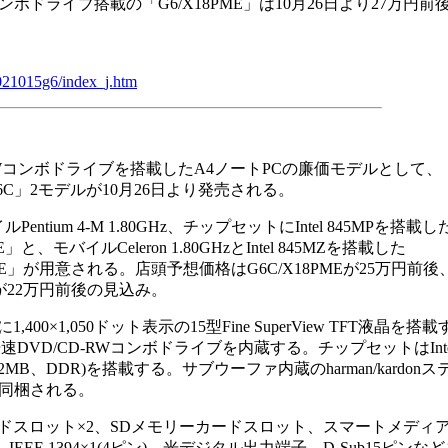
-RWコンボドライブ搭載の「G6/X18PME」は10月26日より27万円
021015g6/index_j.htm
RWコンボドライブを搭載したA4ノートPCの廉価モデルとして、
k G6C」2モデルが10月26日より発売される。
entium 4-M 1.80GHz、チップセットにIntel 845MPを搭載し
E」と、モバイルCeleron 1.80GHzとIntel 845MZを搭載した
CME」が用意される。店頭予想価格はG6C/X18PMEが25万円前後
MEが22万円前後の見込み。
×1,050ドット表示の15型Fine SuperView TFT液晶を搭
/24倍速DVD/CD-RWコンボドライブを内蔵する。チップセットはIntel
o(32MB、DDR)を搭載する。サブウーファ内蔵のharman/kardon
が同梱される。
カードスロット×2、SDメモリーカードスロット、スマートメディ
1×3、IEEE 1394×1(4ピン)、光デジタル出力端子、D-Sub15ピン