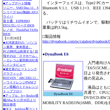
インターフェイスは、Type2 PCカード
■アップデート情報
Bluetooth V.1.1、USB 1.1×3
ソニー、VAIO Duo 11、S
シリーズ Intel無線LANド
る。
ライバ
富士通、ESPRIMO
バッテリはリチウムイオンで、駆動時間は約
D551/Dシリーズ BIOS
重量は約3.5kg。
レノボ、ThinkPad T430s
BIOS
□製品情報
【11月28日】
http://dynabook.com/pc/catalog/dynabook/
■大河原克行の「パソコ
ン業界、東奔西走」
PCの時代は終焉する? 目
●DynaBook E6
指すのは「スマホーム」
～エレコム葉田順治社長
入門者向けA4ノ
にインタビュー
「E6/515CM
■瀬文茶のヒートシンク
日より発売される
グラフィック
後の見込み。
REEVEN「ARCZIEL12」
～ワイドレンジPWMフ
ァン搭載のミドルレンジ
液晶はともに1
トップフロー
共通で、CPUにモバ
DynaBook E6
■アップル、Ivy Bridge搭
DVD/CD-R
載iMacを11月30日より
MOBILITY RADEON(16MB、DDR
順次発売
■OCZ、Indilinx製コント