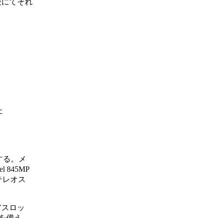
前後にてそれ
た
、
載する。メ
 845MP
ステレオス
アスロッ
などを備え