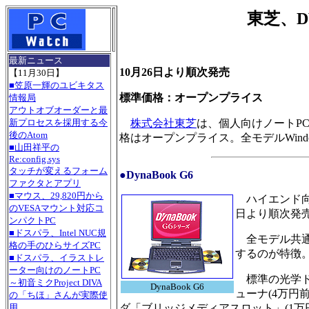
東芝、
最新ニュース
10月26日より順次発売
【11月30日】
■笠原一輝のユビキタス
標準価格：オープンプライス
情報局
アウトオブオーダーと最
株式会社東芝
は、個人向けノートPC「
新プロセスを採用する今
後のAtom
格はオープンプライス。全モデルWindows XP
■山田祥平の
Re:config.sys
タッチが変えるフォーム
●DynaBook G6
ファクタとアプリ
■マウス、29,820円から
ハイエンド向けの
のVESAマウント対応コ
日より順次発売
ンパクトPC
■ドスパラ、Intel NUC規
全モデル共通
格の手のひらサイズPC
するのが特徴
■ドスパラ、イラストレ
ーター向けのノートPC
標準の光学ドラ
～初音ミクProject DIVA
DynaBook G6
ューナ(4万円
の「ちほ」さんが実際使
ダ「ブリッジメディアスロット」(1万円
用