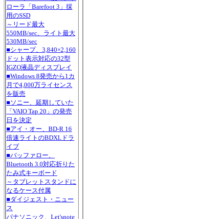
ローラ「Barefoot 3」採
用のSSD
～リード最大
550MB/sec、ライト最大
530MB/sec
■シャープ、3,840×2,160
ドット表示対応の32型
IGZO液晶ディスプレイ
■Windows 8発売から1カ
月で4,000万ライセンス
を販売
■ソニー、延期していた
「VAIO Tap 20」の発売
日を決定
■アイ・オー、BD-R 16
倍速ライトのBDXLドラ
イブ
■バッファロー、
Bluetooth 3.0対応折りた
たみ式キーボード
～タブレットスタンドに
なるケース付属
■ダイジェスト・ニュー
ス
パナソニック、Let'snote