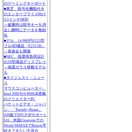
のゲーミングキーボード
■東芝、暗号化機能付き
のエンタープライズ向け
3.5インチHDD
～破棄時は暗号キーを消
去し瞬時にデータを無効
化
■デル、14,980円の23型
フルHD液晶「E2313H」
～発表会も開催
■NEC、低環境負荷設計
の19型液晶ディスプレイ
～保護ガラス搭載モデル
も
■ダイジェスト・ニュー
ス
マウスコンピューター、
Intel SSD 910 800GB搭載
のクリエイターPC
パケットビデオ・ジャパ
ン、「Twonky Beam」
iOS版でDTCP-IPサポート
UQ、米国Clearwireでの
World WiMAXでRenew手
続きできない不具合