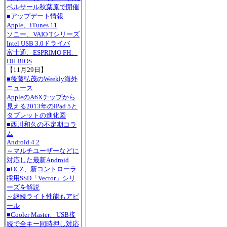
ベルサール秋葉原で開催
■アップデート情報
Apple、iTunes 11
ソニー、VAIO Tシリーズ
Intel USB 3.0ドライバ
富士通、ESPRIMO FH、
DH BIOS
【11月29日】
■後藤弘茂のWeekly海外
ニュース
AppleのA6Xチップから
見える2013年のiPad 5と
タブレットの進化図
■西川和久の不定期コラ
ム
Android 4.2
～マルチユーザーなどに
対応した最新Android
■OCZ、新コントローラ
採用SSD「Vector」シリ
ーズを解説
～継続ライト性能もアピ
ール
■Cooler Master、USB接
続で全キー同時押し対応