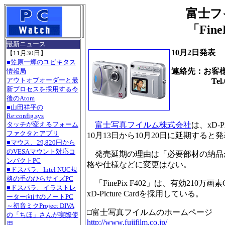
富士フ
「Fin
最新ニュース
10月2日発表
【11月30日】
■笠原一輝のユビキタス
連絡先：お客
情報局
アウトオブオーダーと最
Tel.03-3
新プロセスを採用する今
後のAtom
■山田祥平の
Re:config.sys
富士写真フイルム株式会社
は、xD-
タッチが変えるフォーム
ファクタとアプリ
10月13日から10月20日に延期すると
■マウス、29,820円から
のVESAマウント対応コ
発売延期の理由は「必要部材の納品が
ンパクトPC
格や仕様などに変更はない。
■ドスパラ、Intel NUC規
格の手のひらサイズPC
「FinePix F402」は、有効21
■ドスパラ、イラストレ
xD-Picture Cardを採用している。
ーター向けのノートPC
～初音ミクProject DIVA
□富士写真フイルムのホームページ
の「ちほ」さんが実際使
http://www.fujifilm.co.jp/
用