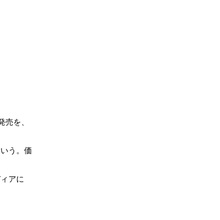
」の発売を、
という。価
ディアに