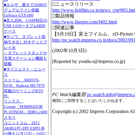
□ニュースリリース
■エルザ、最大で26dBの
http://www.fujifilm.co.jp/news_r/nrj965.ht
デュアルファン搭載
GeForce GTX 680
□製品情報
■玄人志向、UASP対応の
http://www.finepix.com/f402.html
USB 3.0ポータブルHDD
□関連記事
ケース
【9月19日】富士フイルム、xD-Picture
■サンワ、タブレット収
http://pc.watch.impress.co.jp/docs/2002/091
納引き出し付きディスプ
レイ台
(
2002年10月3日
)
～タブレットスタンドや
充電ステーション機能も
[Reported by
yosida-s@impress.co.jp
]
搭載
■ダイジェスト・ニュー
ス
ストーム、AMD FX-
8350、Radeon HD 7970
搭載のゲーミングBTO
PC Watch編集部
pc-watch-info@impress.c
PC
個別にご回答することはいたしかねます。
リンクス、
Corsair「DOMINATOR
Copyright (c) 2002 Impress Corporation All 
PLATINUM」DDR3-2400
メモリ
ユニットコム、2012
AKIBA PC-DIY EXPO 冬
の陣を12月15日～16日に