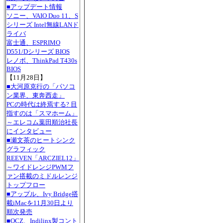
■アップデート情報
ソニー、VAIO Duo 11、S
シリーズ Intel無線LANド
ライバ
富士通、ESPRIMO
D551/Dシリーズ BIOS
レノボ、ThinkPad T430s
BIOS
【11月28日】
■大河原克行の「パソコ
ン業界、東奔西走」
PCの時代は終焉する? 目
指すのは「スマホーム」
～エレコム葉田順治社長
にインタビュー
■瀬文茶のヒートシンク
グラフィック
REEVEN「ARCZIEL12」
～ワイドレンジPWMフ
ァン搭載のミドルレンジ
トップフロー
■アップル、Ivy Bridge搭
載iMacを11月30日より
順次発売
■OCZ、Indilinx製コント