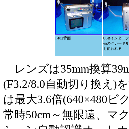
F402背面
USBインター
売のクレード
も使われる
レンズは35mm換算39
(F3.2/8.0自動切り換
は最大3.6倍(640×48
常時50cm～無限遠、マク