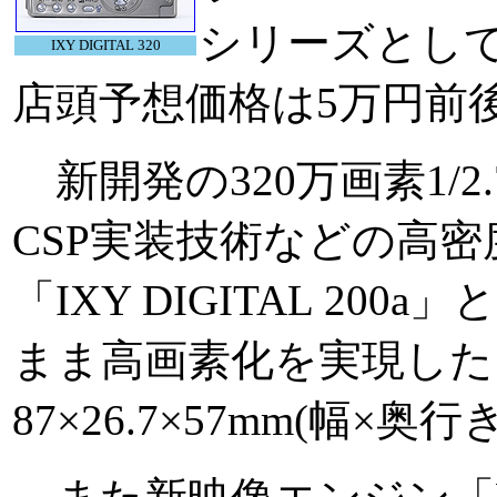
シリーズとして
IXY DIGITAL 320
店頭予想価格は5万円前
新開発の320万画素1/2
CSP実装技術などの高
「IXY DIGITAL 2
まま高画素化を実現した
87×26.7×57mm(幅×