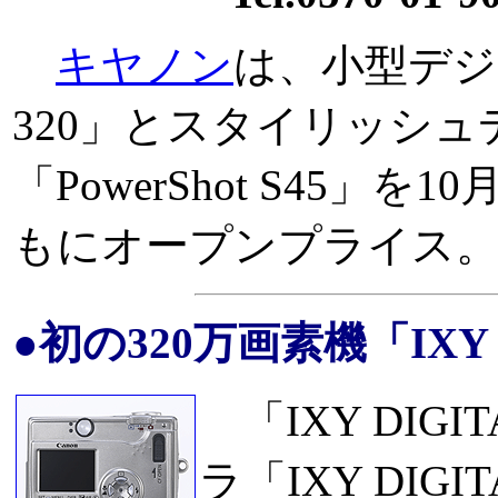
キヤノン
は、小型デジタ
320」とスタイリッシ
「PowerShot S45
もにオープンプライス
●初の320万画素機「IXY D
「IXY DIGI
ラ「IXY DI