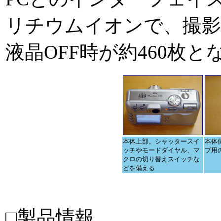
リチウムイオンで、撮影枚
液晶OFF時が約460枚と
本体上部。シャッタースイ
本体
ッチやモードダイヤル、マ
プ用
クロの切り替えスイッチな
どを備える
□製品情報