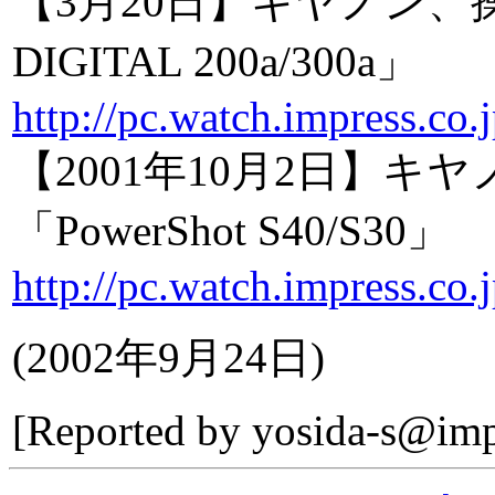
【3月20日】キヤノン、
DIGITAL 200a/300a」
http://pc.watch.impress.co
【2001年10月2日】
「PowerShot S40/S30」
http://pc.watch.impress.co
(
2002年9月24日
)
[Reported by
yosida-s@imp