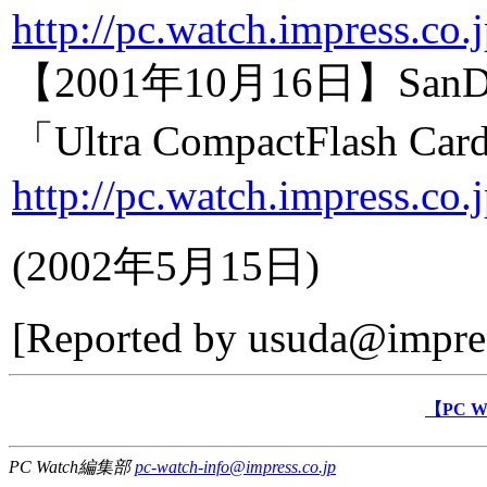
http://pc.watch.impress.co.
【2001年10月16日】S
「Ultra CompactFlash Ca
http://pc.watch.impress.co.
(
2002年5月15日
)
[Reported by
usuda@impres
【PC 
PC Watch編集部
pc-watch-info@impress.co.jp