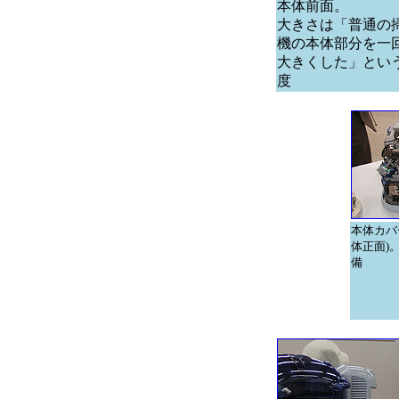
本体前面。
大きさは「普通の
機の本体部分を一
大きくした」とい
度
本体カバ
体正面)
備