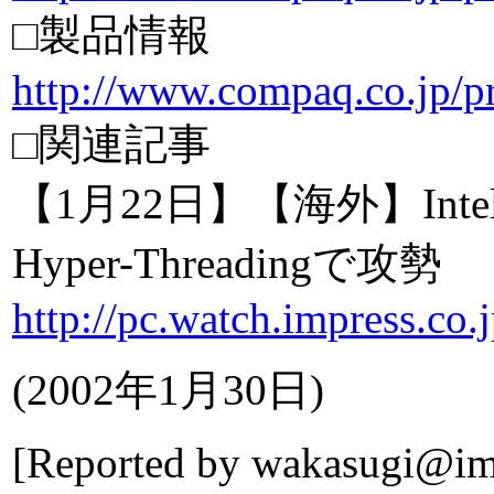
□製品情報
http://www.compaq.co.jp/p
□関連記事
【1月22日】【海外】Int
Hyper-Threadingで攻勢
http://pc.watch.impress.co
(
2002年1月30日
)
[Reported by
wakasugi@imp