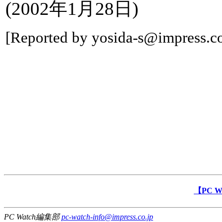
(2002年1月28日)
[Reported by yosida-s@impress.co
【PC 
PC Watch編集部
pc-watch-info@impress.co.jp