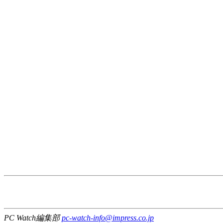
PC Watch編集部
pc-watch-info@impress.co.jp