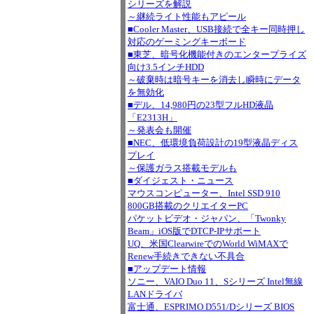
シリーズを解説
～継続ライト性能もアピール
■Cooler Master、USB接続で全キー同時押し
対応のゲーミングキーボード
■東芝、暗号化機能付きのエンタープライズ
向け3.5インチHDD
～破棄時は暗号キーを消去し瞬時にデータ
を無効化
■デル、14,980円の23型フルHD液晶
「E2313H」
～発表会も開催
■NEC、低環境負荷設計の19型液晶ディス
プレイ
～保護ガラス搭載モデルも
■ダイジェスト・ニュース
マウスコンピューター、Intel SSD 910
800GB搭載のクリエイターPC
パケットビデオ・ジャパン、「Twonky
Beam」iOS版でDTCP-IPサポート
UQ、米国ClearwireでのWorld WiMAXで
Renew手続きできない不具合
■アップデート情報
ソニー、VAIO Duo 11、Sシリーズ Intel無線
LANドライバ
富士通、ESPRIMO D551/Dシリーズ BIOS