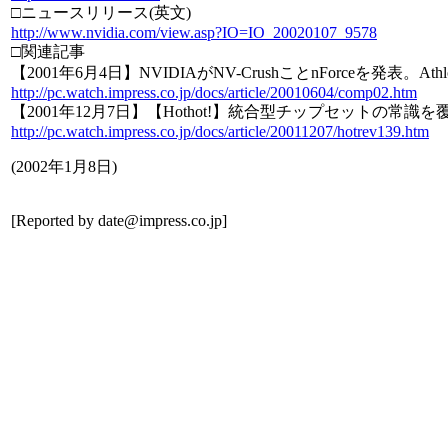
□ニュースリリース(英文)
http://www.nvidia.com/view.asp?IO=IO_20020107_9578
□関連記事
【2001年6月4日】NVIDIAがNV-CrushことnForceを発表。Athl
http://pc.watch.impress.co.jp/docs/article/20010604/comp02.htm
【2001年12月7日】【Hothot!】統合型チップセットの常識を覆
http://pc.watch.impress.co.jp/docs/article/20011207/hotrev139.htm
(
2002年1月8日
)
[Reported by
date@impress.co.jp
]