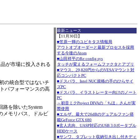
I
最新ニュース
【11月30日】
■笠原一輝のユビキタス情報局
アウトオブオーダーと最新プロセスを採用
する今後のAtom
■山田祥平のRe:config.sys
搭載製品が市場に投入される
タッチが変えるフォームファクタとアプリ
■マウス、29,820円からのVESAマウント対
応コンパクトPC
■ドスパラ、Intel NUC規格の手のひらサイ
ては初の統合型ではないチ
ズPC
、コストパフォーマンスの高
■ドスパラ、イラストレーター向けのノート
PC
～初音ミクProject DIVAの「ちほ」さんが実
回路を除いたSystem
際使用
8bitのメモリバス、ドルビ
■エルザ、最大で26dBのデュアルファン搭
載GeForce GTX 680
■玄人志向、UASP対応のUSB 3.0ポータブル
HDDケース
■サンワ、タブレット収納引き出し付きディ