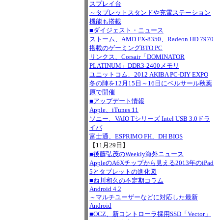
スプレイ台
～タブレットスタンドや充電ステーション
機能も搭載
■ダイジェスト・ニュース
ストーム、AMD FX-8350、Radeon HD 7970
搭載のゲーミングBTO PC
リンクス、Corsair「DOMINATOR
PLATINUM」DDR3-2400メモリ
ユニットコム、2012 AKIBA PC-DIY EXPO
冬の陣を12月15日～16日にベルサール秋葉
原で開催
■アップデート情報
Apple、iTunes 11
ソニー、VAIO Tシリーズ Intel USB 3.0ドラ
イバ
富士通、ESPRIMO FH、DH BIOS
【11月29日】
■後藤弘茂のWeekly海外ニュース
AppleのA6Xチップから見える2013年のiPad
5とタブレットの進化図
■西川和久の不定期コラム
Android 4.2
～マルチユーザーなどに対応した最新
Android
■OCZ、新コントローラ採用SSD「Vector」