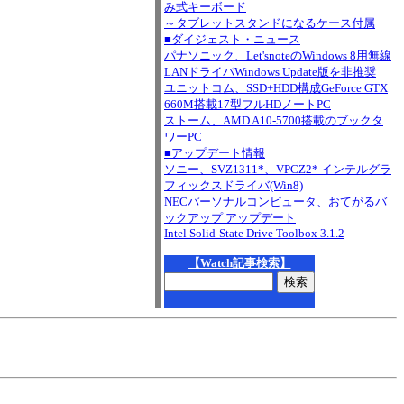
み式キーボード
～タブレットスタンドになるケース付属
■ダイジェスト・ニュース
パナソニック、Let'snoteのWindows 8用無線
LANドライバWindows Update版を非推奨
ユニットコム、SSD+HDD構成GeForce GTX
660M搭載17型フルHDノートPC
ストーム、AMD A10-5700搭載のブックタ
ワーPC
■アップデート情報
ソニー、SVZ1311*、VPCZ2* インテルグラ
フィックスドライバ(Win8)
NECパーソナルコンピュータ、おてがるバ
ックアップ アップデート
Intel Solid-State Drive Toolbox 3.1.2
【Watch記事検索】