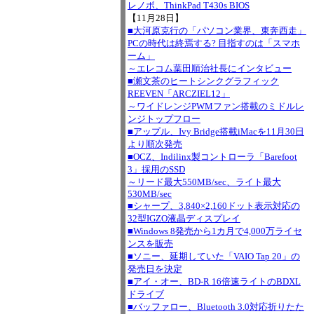
レノボ、ThinkPad T430s BIOS
【11月28日】
■大河原克行の「パソコン業界、東奔西走」
PCの時代は終焉する? 目指すのは「スマホ
ーム」
～エレコム葉田順治社長にインタビュー
■瀬文茶のヒートシンクグラフィック
REEVEN「ARCZIEL12」
～ワイドレンジPWMファン搭載のミドルレ
ンジトップフロー
■アップル、Ivy Bridge搭載iMacを11月30日
より順次発売
■OCZ、Indilinx製コントローラ「Barefoot
3」採用のSSD
～リード最大550MB/sec、ライト最大
530MB/sec
■シャープ、3,840×2,160ドット表示対応の
32型IGZO液晶ディスプレイ
■Windows 8発売から1カ月で4,000万ライセ
ンスを販売
■ソニー、延期していた「VAIO Tap 20」の
発売日を決定
■アイ・オー、BD-R 16倍速ライトのBDXL
ドライブ
■バッファロー、Bluetooth 3.0対応折りたた