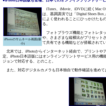
●iPhoto日本語版も登場、日本でのオンラインプリントサー
iTunes、iMovie、iDVDに続くM
は、基調講演では「Digital Shoe
によく使われることにひっかけたも
る。
フォトブラウズ機能とフォトレタッ
や、さまざまな縦横比がプリセットさ
iPhotoのサムネール画面(最
て共有できる機能などが搭載されて
小)
北米では、iPhotoからインターネット経由で、プリント
定。iPhoto日本語版にはオンラインプリントサービス用
ジョンで対応する、とのこと。
また、対応デジタルカメラも日本独自で動作確認を進めてお