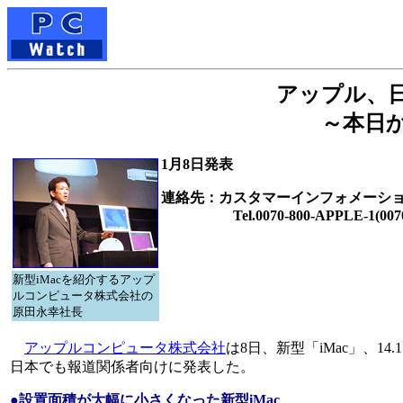
アップル、日本
～本日
1月8日発表
連絡先：カスタマーインフォメーシ
Tel.0070-800-APPLE-1(0070-8
新型iMacを紹介するアップ
ルコンピュータ株式会社の
原田永幸社長
アップルコンピュータ株式会社
は8日、新型「iMac」、1
日本でも報道関係者向けに発表した。
●設置面積が大幅に小さくなった新型iMac