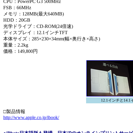
CPU：PowerPC G3 500MHz
FSB：66MHz
メモリ：128MB(最大640MB)
HDD：20GB
光学ドライブ：CD-ROM(24倍速)
ディスプレイ：12.1インチTFT
本体サイズ：285×230×34mm(幅×奥行き×高さ)
重量：2.2kg
価格：149,800円
12.1インチと14
□製品情報
http://www.apple.co.jp/ibook/