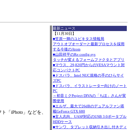
I
最新ニュース
【11月30日】
■笠原一輝のユビキタス情報局
アウトオブオーダーと最新プロセスを採用
する今後のAtom
■山田祥平のRe:config.sys
タッチが変えるフォームファクタとアプリ
■マウス、29,820円からのVESAマウント対
応コンパクトPC
■ドスパラ、Intel NUC規格の手のひらサイ
ズPC
■ドスパラ、イラストレーター向けのノート
PC
～初音ミクProject DIVAの「ちほ」さんが実
際使用
■エルザ、最大で26dBのデュアルファン搭
載GeForce GTX 680
ト「iPhoto」などを、
■玄人志向、UASP対応のUSB 3.0ポータブル
HDDケース
■サンワ、タブレット収納引き出し付きディ