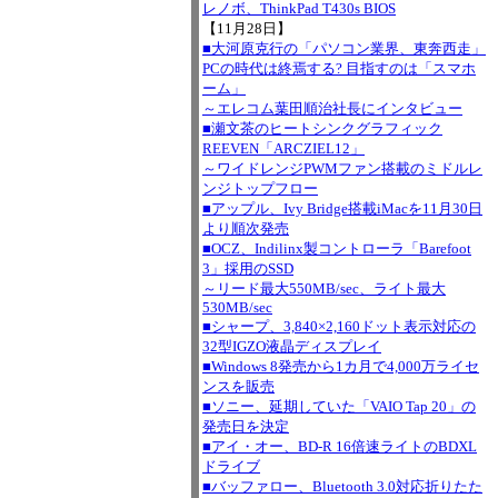
レノボ、ThinkPad T430s BIOS
【11月28日】
■大河原克行の「パソコン業界、東奔西走」
PCの時代は終焉する? 目指すのは「スマホ
ーム」
～エレコム葉田順治社長にインタビュー
■瀬文茶のヒートシンクグラフィック
REEVEN「ARCZIEL12」
～ワイドレンジPWMファン搭載のミドルレ
ンジトップフロー
■アップル、Ivy Bridge搭載iMacを11月30日
より順次発売
■OCZ、Indilinx製コントローラ「Barefoot
3」採用のSSD
～リード最大550MB/sec、ライト最大
530MB/sec
■シャープ、3,840×2,160ドット表示対応の
32型IGZO液晶ディスプレイ
■Windows 8発売から1カ月で4,000万ライセ
ンスを販売
■ソニー、延期していた「VAIO Tap 20」の
発売日を決定
■アイ・オー、BD-R 16倍速ライトのBDXL
ドライブ
■バッファロー、Bluetooth 3.0対応折りたた