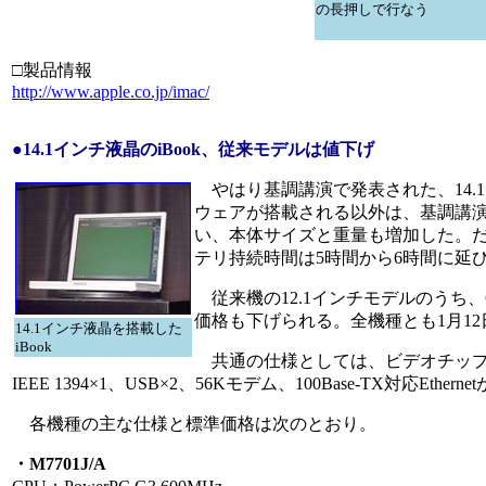
の長押しで行なう
□製品情報
http://www.apple.co.jp/imac/
●14.1インチ液晶のiBook、従来モデルは値下げ
やはり基調講演で発表された、14.1
ウェアが搭載される以外は、基調講演
い、本体サイズと重量も増加した。だが
テリ持続時間は5時間から6時間に延
従来機の12.1インチモデルのうち、
価格も下げられる。全機種とも1月1
14.1インチ液晶を搭載した
iBook
共通の仕様としては、ビデオチップにATI R
IEEE 1394×1、USB×2、56Kモデム、100Base-TX対応Ethe
各機種の主な仕様と標準価格は次のとおり。
・M7701J/A