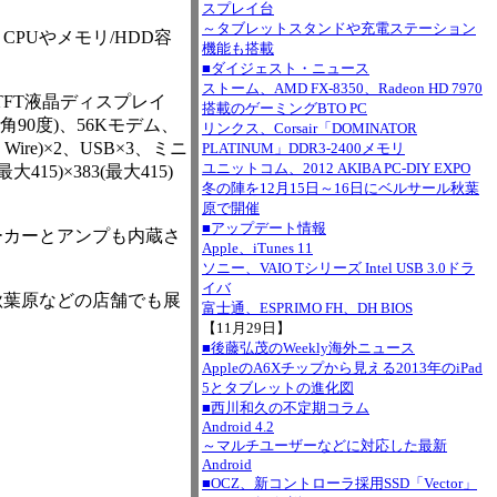
スプレイ台
～タブレットスタンドや充電ステーション
PUやメモリ/HDD容
機能も搭載
■ダイジェスト・ニュース
ストーム、AMD FX-8350、Radeon HD 7970
ンチTFT液晶ディスプレイ
搭載のゲーミングBTO PC
角90度)、56Kモデム、
リンクス、Corsair「DOMINATOR
Wire)×2、USB×3、ミニ
PLATINUM」DDR3-2400メモリ
ユニットコム、2012 AKIBA PC-DIY EXPO
大415)×383(最大415)
冬の陣を12月15日～16日にベルサール秋葉
原で開催
■アップデート情報
ーカーとアンプも内蔵さ
Apple、iTunes 11
ソニー、VAIO Tシリーズ Intel USB 3.0ドラ
イバ
秋葉原などの店舗でも展
富士通、ESPRIMO FH、DH BIOS
【11月29日】
■後藤弘茂のWeekly海外ニュース
AppleのA6Xチップから見える2013年のiPad
5とタブレットの進化図
■西川和久の不定期コラム
Android 4.2
～マルチユーザーなどに対応した最新
Android
■OCZ、新コントローラ採用SSD「Vector」