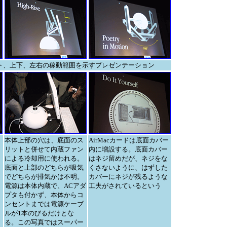
ト、上下、左右の稼動範囲を示すプレゼンテーション
本体上部の穴は、底面のス
AirMacカードは底面カバー
リットと併せて内蔵ファン
内に増設する。底面カバー
による冷却用に使われる。
はネジ留めだが、ネジをな
底面と上部のどちらが吸気
くさないように、はずした
でどちらが排気かは不明。
カバーにネジが残るような
電源は本体内蔵で、ACアダ
工夫がされているという
プタも付かず、本体からコ
ンセントまでは電源ケーブ
ルが1本のびるだけとな
る。この写真ではスーパー