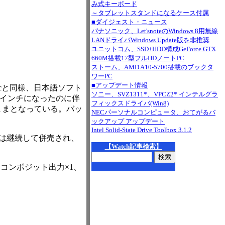
み式キーボード
～タブレットスタンドになるケース付属
■ダイジェスト・ニュース
パナソニック、Let'snoteのWindows 8用無線
LANドライバWindows Update版を非推奨
ユニットコム、SSD+HDD構成GeForce GTX
660M搭載17型フルHDノートPC
ストーム、AMD A10-5700搭載のブックタ
ワーPC
■アップデート情報
acと同様、日本語ソフト
ソニー、SVZ1311*、VPCZ2* インテルグラ
1インチになったのに伴
フィックスドライバ(Win8)
のままとなっている。バッ
NECパーソナルコンピュータ、おてがるバ
ックアップ アップデート
Intel Solid-State Drive Toolbox 3.1.2
ルは継続して併売され、
【Watch記事検索】
×1、コンポジット出力×1、