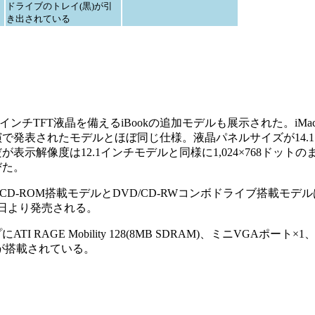
ドライブのトレイ(黒)が引
き出されている
インチTFT液晶を備えるiBookの追加モデルも展示された。iM
で発表されたモデルとほぼ同じ仕様。液晶パネルサイズが14.
表示解像度は12.1インチモデルと同様に1,024×768ドット
びた。
CD-ROM搭載モデルとDVD/CD-RWコンボドライブ搭載モデ
2日より発売される。
AGE Mobility 128(8MB SDRAM)、ミニVGAポート
rnetが搭載されている。