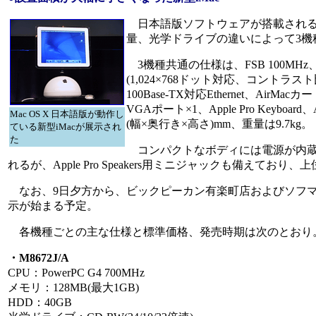
日本語版ソフトウェアが搭載される以
量、光学ドライブの違いによって3機
3機種共通の仕様は、FSB 100MHz、ビ
(1,024×768ドット対応、コントラス
100Base-TX対応Ethernet、Air
VGAポート×1、Apple Pro Keyboard
Mac OS X 日本語版が動作し
(幅×奥行き×高さ)mm、重量は9.7kg。
ている新型iMacが展示され
た
コンパクトなボディには電源が内蔵
れるが、Apple Pro Speakers用ミニジャックも備えており、上位2
なお、9日夕方から、ビックピーカン有楽町店およびソフマ
示が始まる予定。
各機種ごとの主な仕様と標準価格、発売時期は次のとおり
・M8672J/A
CPU：PowerPC G4 700MHz
メモリ：128MB(最大1GB)
HDD：40GB