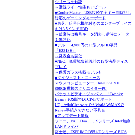
シリーズを解説
～継続ライト性能もアピール
■Cooler Master、USB接続で全キー同時押し
対応のゲーミングキーボード
■東芝、暗号化機能付きのエンタープライズ
向け3.5インチHDD
～破棄時は暗号キーを消去し瞬時にデータ
を無効化
■デル、14,980円の23型フルHD液晶
「E2313H」
～発表会も開催
■NEC、低環境負荷設計の19型液晶ディス
プレイ
～保護ガラス搭載モデルも
■ダイジェスト・ニュース
マウスコンピューター、Intel SSD 910
800GB搭載のクリエイターPC
パケットビデオ・ジャパン、「Twonky
Beam」iOS版でDTCP-IPサポート
UQ、米国ClearwireでのWorld WiMAXで
Renew手続きできない不具合
■アップデート情報
ソニー、VAIO Duo 11、Sシリーズ Intel無線
LANドライバ
富士通、ESPRIMO D551/Dシリーズ BIOS