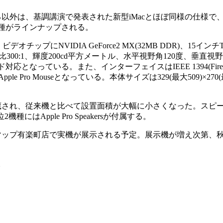
外は、基調講演で発表された新型iMacとほぼ同様の仕様で、C
種がラインナップされる。
デオチップにNVIDIA GeForce2 MX(32MB DDR)、15イ
ト比300:1、輝度200cd平方メートル、水平視野角120度、垂直視野
Macカード対応となっている。また、インターフェイスはIEEE 1394(Fire 
、Apple Pro Mouseとなっている。本体サイズは329(最大509)×270(最
され、従来機と比べて設置面積が大幅に小さくなった。スピ
機種にはApple Pro Speakersが付属する。
ップ有楽町店で実機が展示される予定。展示機が増え次第、
。