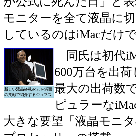
が公式に死んだ日」と表現
モニターを全て液晶に切
しているのはiMacだけ
同氏は初代iM
600万台を出
最大の出荷数
新しい液晶搭載iMacを満面
の笑顔で紹介するジョブズ
ピュラーなiM
大きな要望「液晶モニタの採