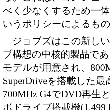
べく少なくするため一
いうポリシーによるも
ジョブズはこの新しいi
ブ構想の中核的製品である
モデルが用意され、800MHz
SuperDriveを搭載した
700MHz G4でDVD再
ボドライブ搭載機(1,49