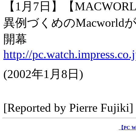
【1月7日】【MACWO
異例づくめのMacwor
開幕
http://pc.watch.impress.c
(
2002年1月8日
)
[Reported by
Pierre Fujiki
]
【PC 