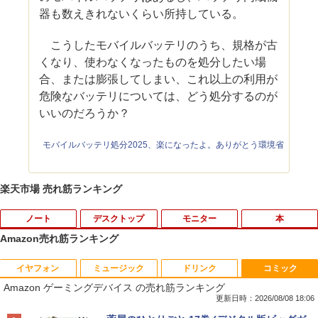
器も数えきれないくらい所持している。
こうしたモバイルバッテリのうち、規格が古
くなり、使わなくなったものを処分したい場
合、または膨張してしまい、これ以上の利用が
危険なバッテリについては、どう処分するのが
いいのだろうか？
モバイルバッテリ処分2025、楽になったよ。ありがとう環境省
楽天市場 売れ筋ランキング
ノート
デスクトップ
モニター
本
Amazon売れ筋ランキング
イヤフォン
ミュージック
ドリンク
コミック
【★最大100%ポイント】【Windows X
モニター台 ラック ヴィト 【玄関先迄納
宇宙兄弟（43） （モーニング KC） [
1
1
1
Amazon ゲーミングデバイス の売れ筋ランキング
P 搭載】大手メーカー おまかせ ノートパ
品】 ニトリ
小山 宙哉 ]
ソコン/Celeron Core2/メモリ:4GB/SSD:
更新日時：2026/08/08 18:06
128GB/15.6インチ 大画面/DVD/新品 マ
￥1,790
￥891