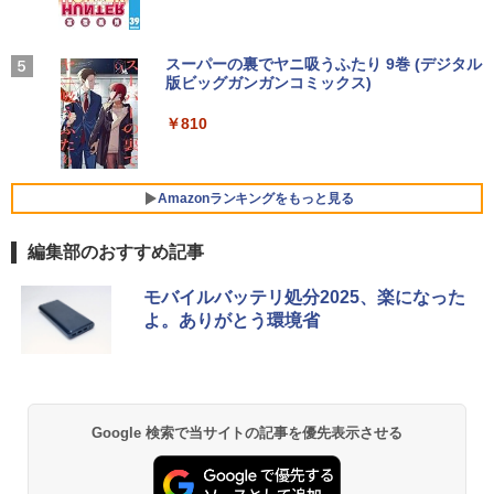
セリング 自動ペアリング Type-C充電 マイク
バイルモニター 10.5インチ 11インチ フ
付き 防水 タッチ式音量調整 スポーツ/通勤/通
￥1,625
ルHD 1080P 100%sRGB 400cd/m? 光沢
学/WEB会議(ホワイト)
￥12,980
IPS パネル 色鮮やか 265g 超軽量 Type-
C対応 miniHDMI モニター 持ち運び サブ
BUGS LIFE
スーパーの裏でヤニ吸うふたり 9巻 (デジタル
ちいかわ なんか小さくてかわいいやつ
5
￥1,964
ディスプレイ ミニPC対応 3年保証 EVICI
版ビッグガンガンコミックス)
（7）なんか飛び出ていろいろ貼れるフォ
【Amazon.co.jp限定】 伊藤園 磨かれて、澄
V
トアルバム付き特装版 （講談社キャラク
みきった日本の水 2L 8本 ラベルレス [ ケース
￥250
【★最大100%ポイント】【Windows11
ターズA） [ ナガノ ]
] [ 水 ] [ ペットボトル ] [ 箱買い ] [ ストック
4
￥810
正式対応 × テンキー】富士通 LIFEBOO
￥10,999
Xiaomi シャオミ REDMI Buds 8 Lite ワイヤ
] [ 水分補給 ]
K A579/第8世代 Core i3/メモリ:4GB/8G
レスイヤホン Bluetooth 5.4 ノイズキャンセ
￥3,630
B/16GB/SSD:128GB/256GB/512GB/1T
リング ANC 36時間再生
￥998
B/DVD/Wi-fi/15.6型/Office/HDMI/USB3.
Amazonランキングをもっと見る
1/中古PC 中古ノートパソコン Windows
2026夏登場★Switch2ドック不要 モバイ
￥3,480
5
11
ル ゲーミングモニター 16インチ 144Hz /
編集部のおすすめ記事
120Hz /60Hz 2k 15.6インチ タッチパネ
￥18,800
ル 撥水加工ケース スタンド 非光沢 薄型
軽量 VESA ポータブル ps5/Mac/switch/
モバイルバッテリ処分2025、楽になった
2対応 スピーカー内蔵 kksmart
よ。ありがとう環境省
中古ノートパソコン・ windows11 offic
￥11,999
5
e付・整備済み品・富士通 LIFEBOOK U
938 超軽量ノートパソコン 13.3型FHD
第7世代 Core i5 / メモリ8GB / SSD256G
B / Webカメラ / 初期設定不要
Google 検索で当サイトの記事を優先表示させる
￥22,800