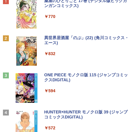
Anker Soundcore P40i オフホワイト
BRUCE WAYNE feat. Flo Milli, ATL Jacob
by Amazon 天然水 ラベルレス 500ml ×24本
薬屋のひとりごと 17巻 (デジタル版ビッグガ
ウス 付き/中古ノートPC 中古ノートパソ
[Explicit]
富士山の天然水 バナジウム含有 水 ミネラル
ンガンコミックス)
コン パソコン 中古パソコン
ウォーター ペットボトル 静岡県産 500ミリリ
￥7,990
ットル (Smart Basic)
￥250
￥770
￥9,999
DELL デル E1913S LED液晶モニター 19
【予約商品】 日曜劇場『VIVANT』トレ
2
2
￥1,380
インチ スクエア ブラック 1280 x 1024 S
ジャーボックス 講談社
XGA TNパネル LEDバックライト付 非光
Anker Soundcore P31i ブラック
BRUCE WAYNE feat. Flo Milli, ATL Jacob
異世界居酒屋「のぶ」(22) (角川コミックス・
沢 ノングレア 液晶ディスプレイ VGA
＼★最大2555円OFFクーポン★／【内蔵
￥28,970
2
[Explicit]
エース)
【Amazon.co.jp限定】 い・ろ・は・す 2L P
【中古】
テンキー搭載】中古ノートパソコン 中古
ET ラベルレス ×8本
￥5,990
パソコン 東芝 TOSHIBA 第6世代 Core i3
￥250
￥832
メモリ 4GB 新品SSD 256GB 15.6インチ
￥2,800
￥1,112
USB3.0 HDMI端子 Bluetooth DVD WIFI
Office2付き Windows11 オフィス 中古P
杖と剣のウィストリア（16） 【電子書
3
C 中古ノートPC
籍】[ 大森藤ノ ]
Anker Soundcore Liberty 5 ミッドナイトブ
On My Road (Stadium ver.)
ONE PIECE モノクロ版 115 (ジャンプコミッ
R291-DELL P2419H 23.8インチ 液晶モ
3
ラック
クスDIGITAL)
by Amazon 天然水ラベルレス 2L×9本
￥12,555
ニタ 1点 フルHD(1920x1080) 表面処理:
￥594
￥250
ノングレア(非光沢) HDMIx1/D-Subx1/Di
￥14,990
￥594
splayPortx1 ★送料無料★【中古動作
￥1,117
品】
【期間限定破格金額！】新生活 新古品 W
3
in11搭載 パソコンノートパソコンoffice
￥6,980
[新品][全巻収納ダンボール本棚付]◆特典
4
付き 初心者向けノートPC 初期設定済 1
【2026年アップグレード版】AOKIMI ワイヤ
On My Road (Stadium ver.)
HUNTER×HUNTER モノクロ版 39 (ジャンプ
あり◆魔入りました!入間くん (1-49巻 最
5.6型 インテル高速CPU ランダムで発送
レスイヤホン bluetooth イヤホン V12 小型
コミックスDIGITAL)
新刊)[オリジナル缶バッジ付] 全巻セット
by Amazon 炭酸水 ラベルレス 500ml ×24本
メモリ4GB～ 高速SSD1TB 最大 フルHD
軽量 ブルートゥースHi-Fi 最大36時間再生 ぶ
強炭酸水 ペットボトル 500ミリリットル (Sm
￥250
Webカメラ zoom 軽量薄型 無線 型番更
るーとゅーす コードレス ENCノイズキャン
art Basic)
￥572
￥30,906
【楽天1位 10.5/11インチ 小型 軽量】モ
4
新で在庫処分