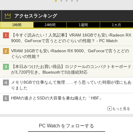
●
●
●
●
●
アクセスランキング
1時間
24時間
1週間
1カ月
【今すぐ読みたい！人気記事】VRAM 16GBでも安いRadeon RX
9000、GeForceで言うとどのぐらいの性能？ - PC Watch
VRAM 16GBでも安いRadeon RX 9000、GeForceで言うとどの
ぐらいの性能？
【本日みつけたお買い得品】ロジクールのコンパクトキーボード
が3,720円引き。Bluetoothで3台接続対応
メモリ8GBで仕事なんて無理……そう思っていた時期が僕にもあ
りました
HBMの速さとSSDの大容量を兼ね備えた「HBF」
もっと見る
PC Watch をフォローする