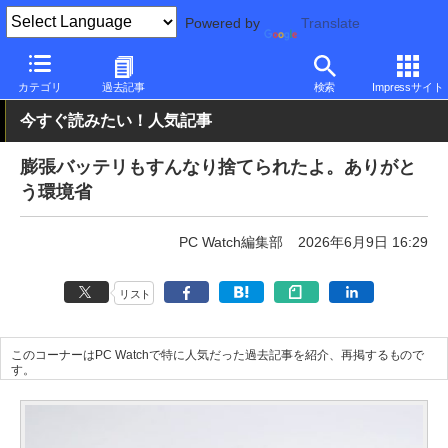
Powered by
Translate
PC Watch
半導体/周辺機器
アクセサリ
モバイルバッテリ
カテゴリ
過去記事
検索
Impressサイト
今すぐ読みたい！人気記事
膨張バッテリもすんなり捨てられたよ。ありがと
う環境省
PC Watch編集部
2026年6月9日 16:29
リスト
このコーナーはPC Watchで特に人気だった過去記事を紹介、再掲するもので
す。