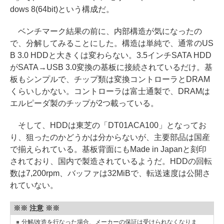
dows 8(64bit)という構成だ。
ベンチマーク結果の前に、内部構造が気になったの
で、分解してみることにした。構造は単純で、通常のUS
B 3.0 HDDと大きくは変わらない。3.5インチSATA HDD
がSATA→USB 3.0変換の基板に接続されているだけ。基
板もシンプルで、チップ類は変換コントローラとDRAM
くらいしかない。コントローラは富士通製で、DRAMは
エルピーダ製のチップが2つ載っている。
そして、HDDは東芝の「DT01ACA100」となってお
り、狙ったのかどうかは分からないが、主要部品は国産
で揃えられている。基板背面にもMade in Japanと刻印
されており、国内で製造されているようだ。HDDの回転
数は7,200rpm、バッファは32MiBで、転送速度は公開さ
れていない。
※※ 注意 ※※
分解/改造を行なった場合、メーカーの保証は受けられなくなりま