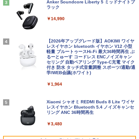
Anker Soundcore Liberty 5 ミッドナイトブ
プ)
Windows11 中古パソコン EPSON エプ
3
ラック
ソン Endeavor ST20E Celeron N3160
アイ・オー・データ機器 ワイド液晶ディ
3
【超軽量2in1 タッチパネル】中古 ノー
メモリ8GB HDD500GB 18.5インチ ディ
スプレイ 23.8型/LCD-A241DB
￥2,200
3
￥14,990
トパソコン TOSHIBA 型落ち dynabook
スプレイ マウス キーボード WPS Office
VC72 第7世代 Core i5 メモリ8GB SSD2
付き オフィス デスクトップ 90日保証
￥12,370
56GB 12.5型フルHD Windows11 MS Of
【中古】
fice付き 軽量 持ち運び便利 WiFi Blueto
転生したら第七王子だったので、気まま
4
oth Type-C USB3.0 安心保証
【2026年アップグレード版】AOKIMI ワイヤ
￥17,600
に魔術を極めます（24） 【電子書籍】[
レスイヤホン bluetooth イヤホン V12 小型
石沢庸介 ]
【当日発送】I-O DATA アイ・オー・デー
4
軽量 ブルートゥースHi-Fi 最大36時間再生 ぶ
￥20,800
タ 5年保証 3辺フレームレス&広視野角A
るーとゅーす コードレス ENCノイズキャン
DSパネル 23.8型ワイド液晶 ブラック 24
￥825
セリング 自動ペアリング Type-C充電 マイク
【中古】Dospara◆デスクトップPC/Cor
インチ相当 PCモニター LCD-A241DB L
4
付き 防水 タッチ式音量調整 スポーツ/通勤/通
e i5/16GB/2019年/HB//【パソコン】
CDA241DB 【NE直】
学/WEB会議(ホワイト)
【★最大100%ポイント】富士通 LIFEBO
4
OK U938/第7世代 Core i5/メモリ:4GB/8
￥22,660
￥12,720
【3千円以上送料無料】新装版 沈黙の艦
5
￥1,964
GB/12GB/SSD:128GB/256GB/512GB/1
隊 全16巻セット
TB/Wi-fi/Bluetooth/13.3型 フルHD/カメ
ラ/Office/HDMI/USB-C/USB3.0/パソコン
￥22,660
中古PC 中古ノートパソコン Windows11
Xiaomi シャオミ REDMI Buds 8 Lite ワイヤ
モニター 21.5インチ 黒 白 100Hz ゲーミ
5
レスイヤホン Bluetooth 5.4 ノイズキャンセ
hp Z420 Workstation Xeon E5-1660 3.
ングモニター【1ms応答 2mmベゼルレ
5
リング ANC 36時間再生
￥16,800
3GHz 16GB 128GB(SSD)+500GB(HDD)
ス】pcモニター 1920*1080 FHD パソコ
Quadro K600 DVD+-RW Windows7 Pro
ン モニター VA非光沢 4000:1 HDMI 角度
64bit 難有 【中古】【20260325】
￥3,480
調整 VESA Freesync スピーカー内蔵 kk
smart 最強配送 HG-215
【全商品10%OFF+P5倍】HP 250 G7 第
￥24,000
5