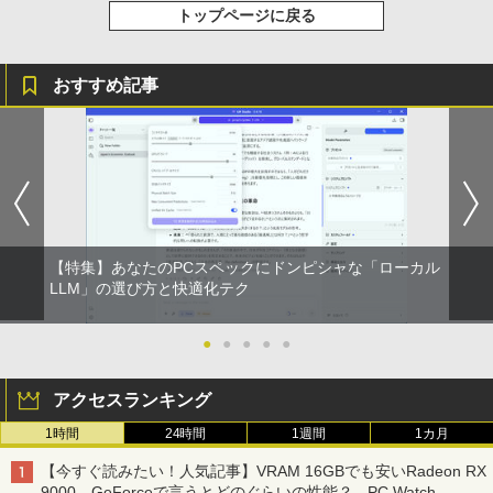
トップページに戻る
おすすめ記事
【特集】あなたのPCスペックにドンピシャな「ローカル
LLM」の選び方と快適化テク
●
●
●
●
●
アクセスランキング
1時間
24時間
1週間
1カ月
【今すぐ読みたい！人気記事】VRAM 16GBでも安いRadeon RX
9000、GeForceで言うとどのぐらいの性能？ - PC Watch