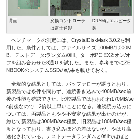
背面
変換コントローラ
DRAMはエルピーダ
は富士通製
製
ベンチマークの測定には、CrystalDiskMark 3.0.2を利
用した。条件としては、ファイルサイズ:100MB/1,000M
B、テストデータ:ランダム/0fill、ターボPC EX2:オン/オ
フを組み合わせた8通りを試した。また、参考までにZE
NBOOKのシステムSSDの結果も載せておく。
全般的な結果としては、バッファローが謳うとおり、
新製品では条件を問わず、連続書き込みで400MB/sec前
後の性能を確認できた。比較製品ではおおむね170MB/se
c前後なので、2倍以上早いことになる。連続読み込みに
ついては、両製品ともやや不安定な結果が出たのだが、
総じて新製品は300MB/sec程度、旧製品は180MB/sec程
度となっており、書き込みほどの差はないが、やはり高
速化されている。テストデータランダムと0fillではほと