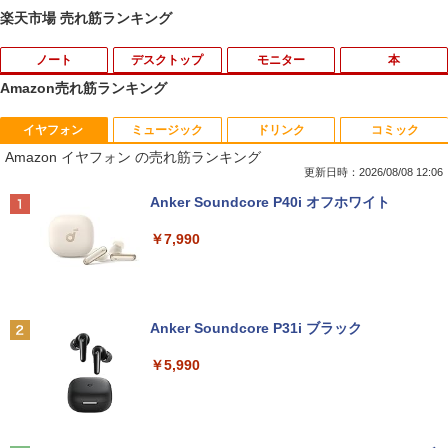
楽天市場 売れ筋ランキング
ノート
デスクトップ
モニター
本
Amazon売れ筋ランキング
イヤフォン
ミュージック
ドリンク
コミック
中古パソコン | Dell | Latitude 3590 | Wi
【★最大100%ポイント】おまかせ 中古
【おまかせ】モニター 23インチ 1920x1
オレンジページ 2026 10/17号増刊＜グレ
1
1
1
1
Amazon イヤフォン の売れ筋ランキング
ndows11 | ノートPC | 一年保証 | 第8世
パソコン Windows XP Celeron or Core
080 フルHD HDMI PCモニター 中古ディ
ー＞ [雑誌]
代 | Core i5 8250U 1.6(〜最大3.4)GHz |
2 メモリ 4GB HDD 250GB DVDドライブ
スプレイ
更新日時：2026/08/08 12:06
MEM:8GB | SSD:256GB(新品) | 光学ド
搭載 リフレッシュPC デスクトップ 中古
￥1,689
Anker Soundcore P40i オフホワイト
ライブ:非搭載 | 無線LAN:あり | Webカ
安心保証 初期設定不要
￥6,600
メラ内蔵 | テンキー | Win11Pro64Bit | A
￥7,990
Cアダプター付属
￥9,980
￥18,000
送料無料【中古】剣客商売 1〜54巻 まで
【500円クーポン＋ポイント最大31.5%還
2
2
の全巻セット SPコミックス 大島やすい
元！】モバイルモニター 15.6 インチ FH
ち リイド社（青年コミック）
【中古】純正ATI Apple Radeon HD 577
D 1920×1080 1080P Fast IPS パネル 非
2
Anker Soundcore P31i ブラック
0 1GB ビデオカード Mac Pro デスクト
光沢 1000:1 高コントラスト 超軽量 600
【中古】 マウスコンピューター m-Book
ップ 102C0160200
g スピーカー内蔵 Type-C/HDMI 接続 PS
￥22,000
2
￥5,990
SSD搭載 Core i5 7200U Windows11 Ho
5/Switch/PC/スマホ対応
me Wi-Fi 長期保証 [95023]
￥15,007
￥8,490
￥18,600
【特典】GIANNA HOMMES ISSUE05 co
3
ver 山中柔太朗(B4サイズ両面ピンナッ