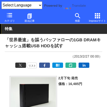
Powered by
Translate
PC Watch
半導体/周辺機器
HDD（ハードディスク）
バッファ
カテゴリ
過去記事
検索
Impressサイト
特集
「世界最速」を謳うバッファローの1GB DRAMキ
ャッシュ搭載USB HDDを試す
（2013/2/27 00:00）
リスト
2月下旬 発売
価格：16,485円