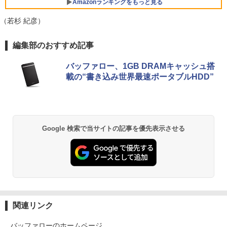
8世代 Core i5 Windows11 Pro メモリ 8
Amazonランキングをもっと見る
￥12,399
GB 16GB SSD 256GB 512GB 15型 テン
キー WEBカメラ DVDマルチ HDMI USB
（若杉 紀彦）
3.1WPS Office 2 中古ノートPC 中古パ
ソコン ノートPC 中古ノートパソコン
BRUCE WAYNE feat. Flo Milli, ATL Jacob
by Amazon 天然水 ラベルレス 500ml ×24本
薬屋のひとりごと 17巻 (デジタル版ビッグガ
編集部のおすすめ記事
[Explicit]
富士山の天然水 バナジウム含有 水 ミネラル
ンガンコミックス)
￥26,400
ウォーター ペットボトル 静岡県産 500ミリリ
バッファロー、1GB DRAMキャッシュ搭
ットル (Smart Basic)
￥250
￥770
載の“書き込み世界最速ポータブルHDD”
￥1,380
BRUCE WAYNE feat. Flo Milli, ATL Jacob
異世界居酒屋「のぶ」(22) (角川コミックス・
[Explicit]
エース)
【Amazon.co.jp限定】 い・ろ・は・す 2L P
ET ラベルレス ×8本
Google 検索で当サイトの記事を優先表示させる
￥250
￥832
￥1,112
On My Road (Stadium ver.)
ONE PIECE モノクロ版 115 (ジャンプコミッ
クスDIGITAL)
by Amazon 天然水ラベルレス 2L×9本
￥250
￥594
￥1,117
関連リンク
バッファローのホームページ