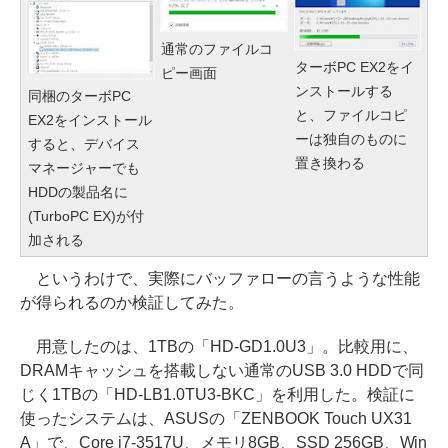
通常のファイルコ
ターボPC EX2をイ
ピー画面
ンストールする
同梱のターボPC
と、ファイルコピ
EX2をインストール
ーは独自のものに
すると、デバイス
置き換わる
マネージャーでも
HDDの製品名に
(TurboPC EX)が付
加される
というわけで、実際にバッファローの言うような性能
が得られるのか検証してみた。
用意したのは、1TBの「HD-GD1.0U3」。比較用に、
DRAMキャッシュを搭載しない通常のUSB 3.0 HDDで同
じく1TBの「HD-LB1.0TU3-BKC」を利用した。検証に
使ったシステムは、ASUSの「ZENBOOK Touch UX31
A」で、Core i7-3517U、メモリ8GB、SSD 256GB、Win