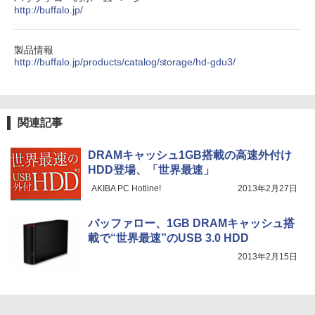
http://buffalo.jp/
On My Road (Stadium ver.)
HUNTER×HUNTER モノクロ版 39 (ジャンプ
コミックスDIGITAL)
by Amazon 炭酸水 ラベルレス 500ml ×24本
強炭酸水 ペットボトル 500ミリリットル (Sm
￥250
art Basic)
￥572
製品情報
http://buffalo.jp/products/catalog/storage/hd-gdu3/
￥1,625
BUGS LIFE
スーパーの裏でヤニ吸うふたり 9巻 (デジタル
版ビッグガンガンコミックス)
コカ・コーラ やかんの麦茶 from 爽健美茶 ラ
関連記事
ベルレス 650mlPET×24本
￥250
￥810
￥2,009
DRAMキャッシュ1GB搭載の高速外付け
HDD登場、「世界最速」
AKIBA PC Hotline!
2013年2月27日
バッファロー、1GB DRAMキャッシュ搭
載で“世界最速”のUSB 3.0 HDD
2013年2月15日