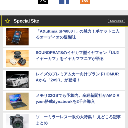
Special Site
「A&ultima SP4000T」の魅力！ポケットに入
るオーディオの醍醐味
SOUNDPEATSのイヤカフ型イヤフォン「UU2
イヤーカフ」をイヤカフマニアが語る
レイズのプレミアムカー向けブランドHOMUR
Aから「2×9R」が登場！
メモリ32GBでも予算内。産経新聞社がAMD R
yzen搭載dynabookを2千台導入
ソニーミラーレス一眼の大特集！ 見どころ記事
まとめ