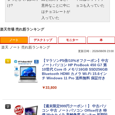
け?
意外なことに中に
ョコも入っていた
はチョコレートが
入っていた
楽天市場 売れ筋ランキング
ノート
デスクトップ
モニター
本
楽天 ノート 売れ筋ランキング
更新日時：2026/08/09 23:00
【マラソンP5倍/10%オフクーポン】中古
1
ノートパソコン HP ProBook 450 G7 第
10世代 Core i5 メモリ16GB SSD256GB
Bluetooth HDMI カメラ Wi-Fi 15.6イン
チ Windows 11 Pro 送料無料 保証付き
￥33,800
【週末限定999円クーポン！】 中古パソ
2
コン 中古 ノートパソコン Office付き 特
価 Webカメラ 高解像度 テンキー 初期設