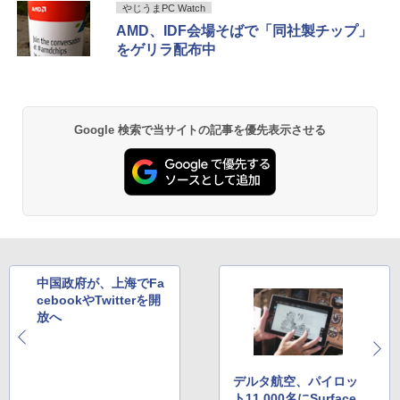
￥7,990
in11 オフィス WPS Office 格安 中古
やじうまPC Watch
￥250
￥1,112
￥770
￥14,800
AMD、IDF会場そばで「同社製チップ」
￥9,980
2026年度版 英検準2級 過去6回全問題集
2
をゲリラ配布中
[ 旺文社 ]
Anker Soundcore P31i ブラック
BRUCE WAYNE feat. Flo Milli, ATL Jacob
by Amazon 天然水 ラベルレス 500ml ×24本
異世界居酒屋「のぶ」(22) (角川コミックス・
【16%OFF！8/11 1:59まで】AOPEN ゲ
￥1,870
2
[Explicit]
富士山の天然水 バナジウム含有 水 ミネラル
エース)
【訳あり品】中古パソコン | NEC | Mate
ーミングモニター 23.8インチ IPS フル
2
ウォーター ペットボトル 静岡県産 500ミリリ
￥5,990
MKM34B-1 | Windows11 | デスクトップ
HD 非光沢 200Hz (144Hz 165Hz 対応) 0.
ットル (Smart Basic)
Google 検索で当サイトの記事を優先表示させる
￥250
￥832
| 一年保証 | 第7世代 | Core i5 7500 3.4
5ms sRGB 99% AMD FreeSync Premiu
(〜最大3.8)GHz | MEM:8GB | SSD:256G
m HDR10 HDMI 2.0 DisplayPort 1.2 ス
￥1,380
B | DVD-ROM | 無線LAN:あり | Win11Pr
ピーカー・ヘッドフォン端子搭載 ゼロフ
月刊少女野崎くん（18）特装版 セレク
3
o64bit
レーム スピーカー搭載 VESA 24KG3YX1
ト小冊子「堀と鹿島編」付き （SEコミッ
bmipx
Anker Soundcore Liberty 5 ミッドナイトブ
見知らぬ糸
ONE PIECE モノクロ版 115 (ジャンプコミッ
クスプレミアム） [ 椿いづみ ]
ラック
クスDIGITAL)
by Amazon 炭酸水 ラベルレス 500ml ×24本
￥10,000
強炭酸水 ペットボトル 500ミリリットル (Sm
￥14,980
￥250
￥1,650
art Basic)
￥14,990
￥594
￥1,625
【クーポン使用で48,260円 8/2～10】タ
3
中国政府が、上海でFa
ッチパネル・WEBカメラ・第10世代i5・
2026夏登場★Switch2ドック不要 モバイ
3
1OC Vol.7 （TJMOOK）
4
cebookやTwitterを開
16GB・SSD256GB｜Office付き｜DELL
ル ゲーミングモニター 16インチ 144Hz /
【2026年アップグレード版】AOKIMI ワイヤ
On My Road (Stadium ver.)
HUNTER×HUNTER モノクロ版 39 (ジャンプ
放へ
OptiPlex 3280 AIO｜21.5型 IPSフルHD
120Hz /60Hz 2k 15.6インチ タッチパネ
レスイヤホン bluetooth イヤホン V12 小型
コミックスDIGITAL)
by Amazon 天然水ラベルレス 2L×9本
￥1,650
｜Windows11 Pro｜NVMe SSD 256GB
ル 撥水加工ケース スタンド 非光沢 薄型
軽量 ブルートゥースHi-Fi 最大36時間再生 ぶ
￥250
｜DVD±RW｜Wi-Fi 6・5GHz対応｜Blue
軽量 VESA ポータブル ps5/Mac/switch/
るーとゅーす コードレス ENCノイズキャン
￥572
￥1,117
tooth｜一体型デスクトップパソコン｜
2対応 スピーカー内蔵 kksmart
セリング 自動ペアリング Type-C充電 マイク
デルタ航空、パイロッ
中古PC 180日保証
付き 防水 タッチ式音量調整 スポーツ/通勤/通
ト11,000名にSurface
学/WEB会議(ホワイト)