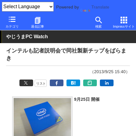
Powered by
Translate
PC Watch
市場
動向
Intel
カテゴリ
過去記事
検索
Impressサイト
やじうまPC Watch
インテルも記者説明会で同社製新チップをばらま
き
（2013/9/25 15:40）
リスト
9月25日 開催