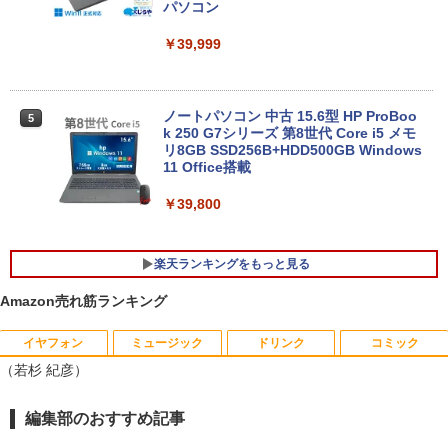
パソコン
￥39,999
ノートパソコン 中古 15.6型 HP ProBoo
5
k 250 G7シリーズ 第8世代 Core i5 メモ
リ8GB SSD256B+HDD500GB Windows
11 Office搭載
￥39,800
楽天ランキングをもっと見る
Amazon売れ筋ランキング
イヤフォン
ミュージック
ドリンク
コミック
[台数限定★特別価格] デスクトップパソ
モニター 27インチ hdmi PCモニター 10
【特典】GIANNA HOMMES ISSUE05 co
1
1
1
（若杉 紀彦）
コン ★店長おまかせ 最新 Windows11
0Hz 27型 1ソコンモニター ディスプレイ
ver 山中柔太朗(B4サイズ両面ピンナッ
第六世代 Corei3 第七世代 第八世代 Core
フルHD FHD VAパネル 非光沢 スリムベ
プ)
i5 変更可能 高速SSD128GB メモリ4GB
ゼル 液晶モニター vesa対応 壁掛け アー
Anker Soundcore P40i オフホワイト
BRUCE WAYNE feat. Flo Milli, ATL Jacob
【Amazon.co.jp限定】 い・ろ・は・す 2L P
薬屋のひとりごと 17巻 (デジタル版ビッグガ
編集部のおすすめ記事
USB3.0 DVDドライブ 富士通/NEC/DEL
ム取付可 アイリスオーヤマ LUCA 液晶デ
￥2,200
[Explicit]
ET ラベルレス ×8本
ンガンコミックス)
L/HP等 PC 本体 中古パソコン 中古PC W
ィスプレイ ILD-D27FHT-B *