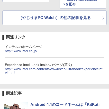
￥11,999
2を配布
￥50,800
On My Road (Stadium ver.)
スーパーの裏でヤニ吸うふたり 9巻 (デジタル
改訂版 本当の自由を手に入れる お金
5
￥1,964
版ビッグガンガンコミックス)
の大学 [ 両＠リベ大学長 ]
【Amazon.co.jp限定】 伊藤園 磨かれて、澄
みきった日本の水 2L 8本 ラベルレス [ ケース
￥250
［やじうまPC Watch］の他の記事を見る
モニター 21.5インチ/23.8インチ/27イン
] [ 水 ] [ ペットボトル ] [ 箱買い ] [ ストック
4
￥810
￥1,650
【クーポン使用で53,960円 8/2〜10迄】
チ フルhd 高画質 100Hz VA ノングレア
Xiaomi シャオミ REDMI Buds 8 Lite ワイヤ
] [ 水分補給 ]
4
WEBカメラ・第11世代i5・16GB・SSD2
非光沢 スピーカー内蔵 3年保証 ディスプ
レスイヤホン Bluetooth 5.4 ノイズキャンセ
56GB｜Office付き｜DELL OptiPlex 54
レイ パソコンモニター PCモニター フル
リング ANC 36時間再生
￥998
90 AIO｜23.8型 IPSフルHD｜Core i5-11
ハイビジョン 21インチ 液晶モニター ア
関連リンク
500T｜Windows11 Pro｜NVMe SSD 25
イリスオーヤマ DT-JF *
￥3,480
6GB｜Wi-Fi 6・5GHz対応｜Bluetooth
5.1｜Type-C｜DVD±RW｜一体型PC｜中
インテルのホームページ
￥11,980
古パソコン
http://www.intel.co.jp/
￥56,800
Experience Intel. Look Insideのページ(英文)
kksmart モバイルモニター 自立型 タッ
5
http://www.intel.com/content/www/us/en/ultrabook/experienceint
チパネル 15.6インチ 軽量770g 収納ケー
el.html
ス付 縦置き 背面端子 1920x1080FHD 非
【期間限定P15倍+最大10%OFFクーポ
光沢IPSパネル VESA対応 モバイルディ
5
ン】 【3年保証】APPLE アップル MAC
スプレイ ポータブルモニターType-C/mi
MINI SSD256GB メモリ8GB APPLE Ma
niHDMI PS5/XBOX/Switch/PC/Macなど
c OS X 中古 アウトレット 返品 送料無料
対応 GT-156
関連記事
中古デスクトップパソコン 中古パソコン
デスクトップパソコン デスクトップ PC
￥16,999
Android 4.4のコードネームは「KitKat」
￥55,000