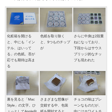
化粧箱を開ける
色紙を取り除く
さらに中身は2段重
と、中にも「イン
と、9つものチップ
ねになっており、
テル、はいって
が
下段からはサウス
る」の色紙。否が
ブリッジ的なチッ
応でも期待は高ま
プも現われた
る
裏を見ると「Mac
さまざまな想像が
チョコの味はプレ
Style」の文字。ひ
交錯する中、包装
ーンなものだが、
ょっとしてApple向
紙を開封すると、
中にはホワイトチ