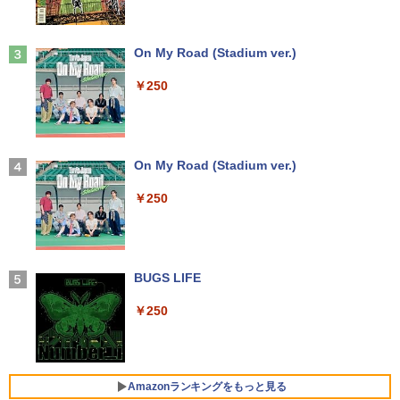
￥5,980
￥6,500
施設基準パーフェクトブック 2026年度
3
版 [ 一般社団法人日本施設基準管理士協
会 ]
Anker Soundcore Liberty 5 ミッドナイトブ
On My Road (Stadium ver.)
ラック
【★最大100%ポイント】【大特価!訳あ
IO-DATA モニター 21.5インチ MF224ED
￥22,000
3
3
￥250
り!】富士通 LIFEBOOK A576/第6世代 C
B ADSパネル フルHD HDMI スピーカー
￥14,990
ore i3/メモリ:4GB/SSD:128GB/15.6型液
内蔵 中古ディスプレイ
晶/USB 3.0/VGA/HDMI/DVD/Office/中古
パソコン ノートパソコン Windows11 W
￥6,600
キングダム 80 （ヤングジャンプコミッ
4
indows10
クス） [ 原 泰久 ]
【2026年アップグレード版】AOKIMI ワイヤ
On My Road (Stadium ver.)
レスイヤホン bluetooth イヤホン V12 小型
￥8,999
￥770
軽量 ブルートゥースHi-Fi 最大36時間再生 ぶ
￥250
【楽天1位!1,600円OFFクーポン 8/4 20:
4
るーとゅーす コードレス ENCノイズキャン
00-8/11 01:59】Xiaomi Monitor A24i 20
セリング 自動ペアリング Type-C充電 マイク
26 ディスプレイ 1080P 23.8インチ 144
付き 防水 タッチ式音量調整 スポーツ/通勤/通
【訳あり特価】【最新Office2024】レッ
Hzリフレッシュレート sRGB99% 1670
4
学/WEB会議(ホワイト)
ツノート SZ5〜SV8 Panasonic 第6〜8
万色 300nits ΔE＜1 低ブルーライト 大
[8月下旬より発送予定][新品]ハナバス 苔
5
世代 Core i5 新品SSD 512GB メモリ16
画面 TÜV認証 目にやさしい 調整可能な
BUGS LIFE
石花江のバスケ論 (1-7巻 最新刊) 全巻セ
￥1,964
GB Win11 12.1型FHD Webカメラ 無線L
スタンド VESA
ット [入荷予約]
AN 軽量 初期設定済 すぐ使える テレワー
￥250
ク FHD 事務 学習 パナソニック 中古 パ
￥12,580
￥5,544
ソコン PC
Xiaomi シャオミ REDMI Buds 8 Lite ワイヤ
レスイヤホン Bluetooth 5.4 ノイズキャンセ
リング ANC 36時間再生
￥15,980
Amazonランキングをもっと見る
【楽天1位 10.5/11インチ 小型 軽量】モ
5