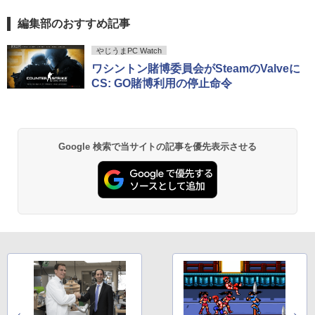
￥3,480
バイルモニター 10.5インチ 11インチ フ
ルHD 1080P 100%sRGB 400cd/m? 光沢
編集部のおすすめ記事
超軽量980g ノートパソコンSONY VAIO
IPS パネル 色鮮やか 265g 超軽量 Type-
5
PRO13 インテル第10世代 Core i5 1035
C対応 miniHDMI モニター 持ち運び サブ
by Amazon 天然水 ラベルレス 500ml ×24本
薬屋のひとりごと 17巻 (デジタル版ビッグガ
G1メモリ8GB 秒速起動SSD最大1TB 14
ディスプレイ ミニPC対応 3年保証 EVICI
やじうまPC Watch
富士山の天然水 バナジウム含有 水 ミネラル
ンガンコミックス)
型FHD1920*1080高解像度 カメラ内蔵 ノ
V
ワシントン賭博委員会がSteamのValveに
ウォーター ペットボトル 静岡県産 500ミリリ
ートパソコン Windows11Proオフィス付
CS: GO賭博利用の停止命令
ットル (Smart Basic)
￥770
き 5GWIFI Bluetooth 最新MicrosoftOff
￥10,999
ice2024可送料無料 中古パソコン軽量
￥1,380
￥25,800
異世界居酒屋「のぶ」(22) (角川コミックス・
Google 検索で当サイトの記事を優先表示させる
エース)
【Amazon.co.jp限定】 い・ろ・は・す 2L P
ET ラベルレス ×8本
￥832
￥1,112
ONE PIECE モノクロ版 115 (ジャンプコミッ
クスDIGITAL)
by Amazon 天然水ラベルレス 2L×9本
￥594
￥1,117
HUNTER×HUNTER モノクロ版 39 (ジャンプ