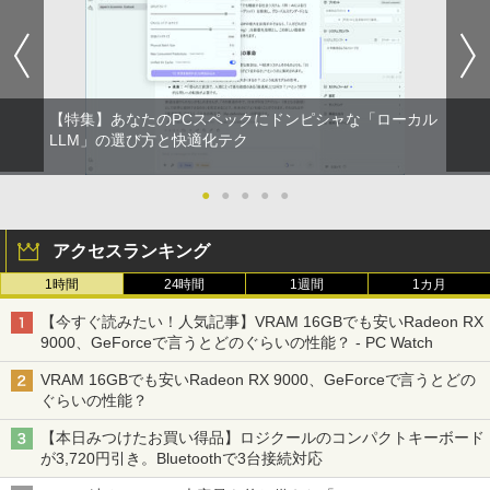
【特集】あなたのPCスペックにドンピシャな「ローカル
LLM」の選び方と快適化テク
●
●
●
●
●
アクセスランキング
1時間
24時間
1週間
1カ月
【今すぐ読みたい！人気記事】VRAM 16GBでも安いRadeon RX
9000、GeForceで言うとどのぐらいの性能？ - PC Watch
VRAM 16GBでも安いRadeon RX 9000、GeForceで言うとどの
ぐらいの性能？
【本日みつけたお買い得品】ロジクールのコンパクトキーボード
が3,720円引き。Bluetoothで3台接続対応