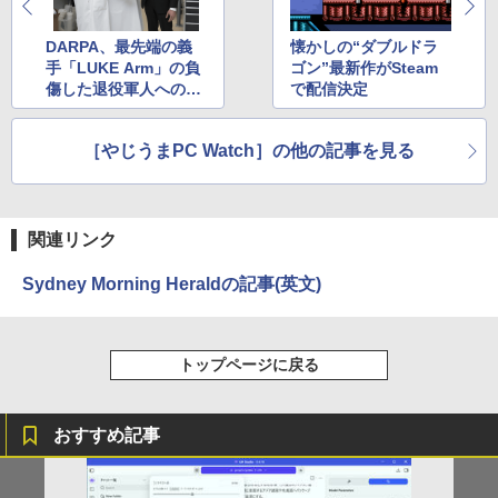
コミックスDIGITAL)
by Amazon 炭酸水 ラベルレス 500ml ×24本
強炭酸水 ペットボトル 500ミリリットル (Sm
DARPA、最先端の義
懐かしの“ダブルドラ
art Basic)
￥572
手「LUKE Arm」の負
ゴン”最新作がSteam
傷した退役軍人への供
で配信決定
￥1,625
給を発表
スーパーの裏でヤニ吸うふたり 9巻 (デジタル
［やじうまPC Watch］の他の記事を見る
版ビッグガンガンコミックス)
【Amazon.co.jp限定】 伊藤園 磨かれて、澄
みきった日本の水 2L 8本 ラベルレス [ ケース
] [ 水 ] [ ペットボトル ] [ 箱買い ] [ ストック
￥810
] [ 水分補給 ]
関連リンク
￥998
Sydney Morning Heraldの記事(英文)
トップページに戻る
おすすめ記事