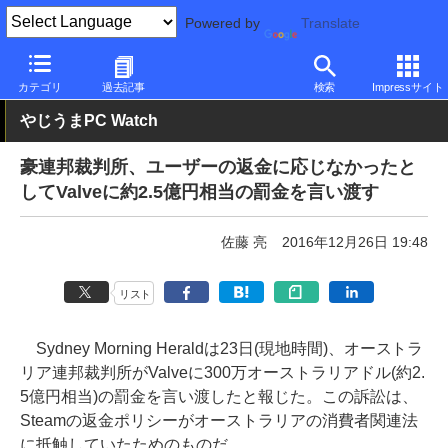
Powered by
Translate
PC Watch
市場
動向
その他
カテゴリ
過去記事
検索
Impressサイト
やじうまPC Watch
豪連邦裁判所、ユーザーの返金に応じなかったと
してValveに約2.5億円相当の罰金を言い渡す
佐藤 亮
2016年12月26日 19:48
リスト
Sydney Morning Heraldは23日(現地時間)、オーストラ
リア連邦裁判所がValveに300万オーストラリアドル(約2.
5億円相当)の罰金を言い渡したと報じた。この訴訟は、
Steamの返金ポリシーがオーストラリアの消費者関連法
に抵触していたためのものだ。