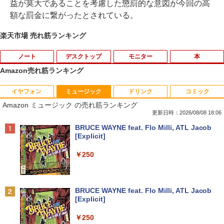
益が莫大であることを考慮した懲罰的な意図が今回の高
額な罰金に繋がったとされている。
楽天市場 売れ筋ランキング
ノート
デスクトップ
モニター
本
Amazon売れ筋ランキング
イヤフォン
ミュージック
ドリンク
コミック
【中古】 富士通 LIFEBOOK A A561/D C
【中古良品】【安心保証】Princeton 21.
【3千円以上送料無料】世界の歴史 集英
1
1
1
Amazon ミュージック の売れ筋ランキング
eleron B710 1.6GHz Windows7世代のP
5型ワイドカラー液晶ディスプレイ PTF
社版学習まんが 18巻セット／高井啓介
C 均一 BIOS表示可 ジャンクPC 送料無
WDE-22W / PTFBDE-22W ブラック/ ホ
更新日時：2026/08/08 18:06
料 [95213]
ワイト色 スピーカー搭載 プリンストン
￥19,800
Anker Soundcore P40i オフホワイト
BRUCE WAYNE feat. Flo Milli, ATL Jacob
[Explicit]
￥3,500
￥4,050
￥7,990
￥250
ちいかわ なんか小さくてかわいいやつ
2
（7） （ワイドKC） [ ナガノ ]
R160-NEC Chromebook Y2 1点 Chrom
□◇〇【目が疲れにくい ブルーライトカ
2
2
eOS 11.6型 CPU Intel Celeron N4020
ット!!】iiyama/イイヤマ フルHD対応21.
￥1,375
Anker Soundcore P31i ブラック
BRUCE WAYNE feat. Flo Milli, ATL Jacob
メモリ 4GB LPDDR4 SSD 32GB eMMC
5型 ProLite XUB2292HS-B1 HDMI対応
[Explicit]
2021製 WebKカメラ付き 360度回転可
スピーカー内蔵 綺麗な鮮明画像 【中古】
￥5,990
能 ACアダプタ付き 【中古品整備品】
送料無料
￥250