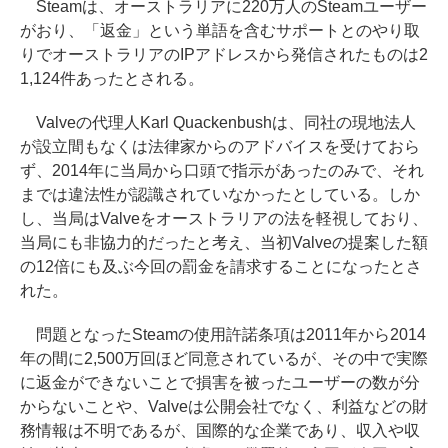
Steamは、オーストラリアに220万人のSteamユーザー
がおり、「返金」という単語を含むサポートとのやり取
りでオーストラリアのIPアドレスから発信されたものは2
1,124件あったとされる。
Valveの代理人Karl Quackenbushは、同社の現地法人
が設立間もなくは法律家からのアドバイスを受けておら
ず、2014年に当局から口頭で指示があったのみで、それ
までは違法性が認識されていなかったとしている。しか
し、当局はValveをオーストラリアの法を軽視しており、
当局にも非協力的だったと考え、当初Valveの提案した額
の12倍にも及ぶ今回の罰金を請求することになったとさ
れた。
問題となったSteamの使用許諾条項は2011年から2014
年の間に2,500万回ほど同意されているが、その中で実際
に返金ができないことで損害を被ったユーザーの数が分
からないことや、Valveは公開会社でなく、利益などの財
務情報は不明であるが、国際的な企業であり、収入や収