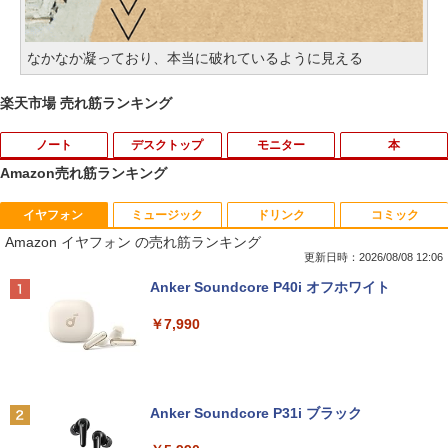
なかなか凝っており、本当に破れているように見える
楽天市場 売れ筋ランキング
ノート
デスクトップ
モニター
本
Amazon売れ筋ランキング
イヤフォン
ミュージック
ドリンク
コミック
【期間限定破格金額！】新生活 新古品 W
【Dell Core-i7 & 24インチ2台液晶PCセ
NEC LCD-AS193Mi 19インチ スクエア
ちいかわ なんか小さくてかわいいやつ
1
1
1
1
Amazon イヤフォン の売れ筋ランキング
in11搭載 パソコンノートパソコンoffice
ット】intel Core i7-7700、RAM:16G
LED液晶モニター 薄型 液晶ディスプレイ
（4） （ワイドKC） [ ナガノ ]
付き 初心者向けノートPC 初期設定済 1
B、SSD:選択可能(256GBor512GBor1T
非光沢 IPSパネル SXGA 1280×1024 DVI
更新日時：2026/08/08 12:06
5.6型 インテル高速CPU ランダムで発送
B)/フルHD（1920x1080）液晶モニタ/光
VGA VESA準拠【中古】
￥1,210
Anker Soundcore P40i オフホワイト
メモリ4GB～ 高速SSD1TB 最大 フルHD
学ドライブ/5.8Ghz WI-FI/Bluetooth/Wi
Webカメラ zoom 軽量薄型 無線 型番更
ndows11 Pro & KINGSOFT WPS Offic
￥3,200
￥7,990
新で在庫処分
e/HDMI/デスクトップパソコン(再生中古
品)
￥9,980
ちいかわ なんか小さくてかわいいやつ
2
￥41,800
（3） （ワイドKC） [ ナガノ ]
【おまかせ】モニター 23インチ 1920x1
2
080 フルHD HDMI PCモニター 中古ディ
Anker Soundcore P31i ブラック
スプレイ
￥1,210
Panasonic CF-SV8RFCVS Core i5 836
2