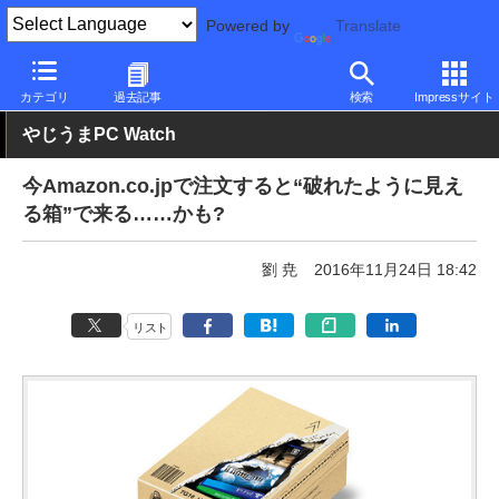
Powered by
Translate
PC Watch
市場
動向
その他
カテゴリ
過去記事
検索
Impressサイト
やじうまPC Watch
今Amazon.co.jpで注文すると“破れたように見え
る箱”で来る……かも?
劉 尭
2016年11月24日 18:42
リスト