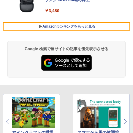
ニター23.8インチ/GigaCrysta/EX-LDGC
第2世代Core i5 Windows11搭載 Office
243HDB/138S0214285Q/Bランク/81
付き メモリ8GB SSD256GB 初期設定済
￥3,480
【中古】
み USB2.0 Wi-Fi無線LAN対応 キーボー
中古 ノートパソコン 12.5インチ Corei5
5
ド＆マウス付属 在宅勤務 学生向け 初心
第6世代 最大SSD512G 最大メモリ16G
￥13,900
者向け 高性能PC 新品
WPS office付き Windows11 初期設定済
Amazonランキングをもっと見る
み HP EliteBook 820G3 WEBカメラ搭載
￥39,900
整備済み ネット閲覧 メール用 初心者向
け 薄型軽量 持ち便利 中古パソコン ノー
トパソコン中古 ノートPC 安心保証
Google 検索で当サイトの記事を優先表示させる
BRUCE WAYNE feat. Flo Milli, ATL Jacob
by Amazon 天然水 ラベルレス 500ml ×24本
薬屋のひとりごと 17巻 (デジタル版ビッグガ
[Explicit]
富士山の天然水 バナジウム含有 水 ミネラル
ンガンコミックス)
＼マラソン限定値引／【新品 当日出荷】
￥18,600
5
ウォーター ペットボトル 静岡県産 500ミリリ
新生活応援 7点 セット ゲーミングPC ゲ
ットル (Smart Basic)
ーミングパソコン デスクトップパソコン
￥250
￥770
GeForce RTX5060 Ryzen7 5700X Wind
ows11 SSD 256GB〜1TB メモリ 16G
￥1,380
B〜32GB eスポーツ ゲーム デスクトッ
プPC パソコン モニター
BRUCE WAYNE feat. Flo Milli, ATL Jacob
異世界居酒屋「のぶ」(22) (角川コミックス・
[Explicit]
エース)
【Amazon.co.jp限定】 い・ろ・は・す 2L P
￥169,290
ET ラベルレス ×8本
￥250
￥832
￥1,112
On My Road (Stadium ver.)
ONE PIECE モノクロ版 115 (ジャンプコミッ
クスDIGITAL)
by Amazon 天然水ラベルレス 2L×9本
マインクラフトの世界
スマホから馬の体調管