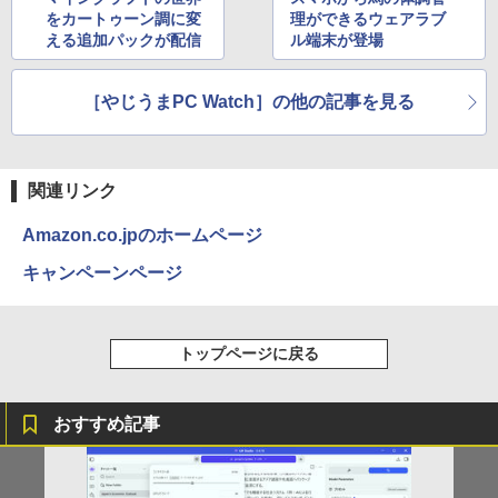
￥250
をカートゥーン調に変
理ができるウェアラブ
￥594
￥1,117
える追加パックが配信
ル端末が登場
［やじうまPC Watch］の他の記事を見る
On My Road (Stadium ver.)
HUNTER×HUNTER モノクロ版 39 (ジャンプ
コミックスDIGITAL)
by Amazon 炭酸水 ラベルレス 500ml ×24本
強炭酸水 ペットボトル 500ミリリットル (Sm
￥250
art Basic)
￥572
関連リンク
￥1,625
Amazon.co.jpのホームページ
BUGS LIFE
スーパーの裏でヤニ吸うふたり 9巻 (デジタル
版ビッグガンガンコミックス)
キャンペーンページ
コカ・コーラ やかんの麦茶 from 爽健美茶 ラ
ベルレス 650mlPET×24本
￥250
￥810
￥2,009
トップページに戻る
おすすめ記事