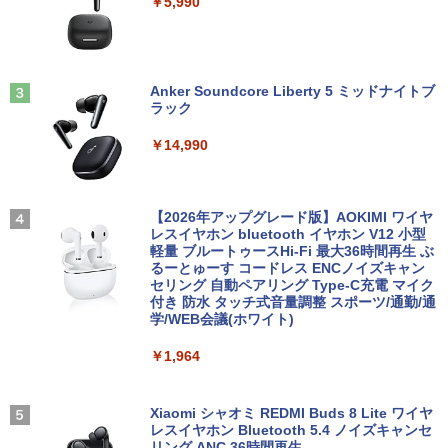
￥5,990
5U 1.6GHz/8GB/256GB(SSD)/12.1W/W
【初期設定済み】デスクトップパソコン
￥6,600
2
UXGA(1920x1200)/Win11 外装割れあり
一体型 2026新品 パソコン 一体型PC 24
【中古】【20260729】
型 21.5型 Windows11 Office付き｜フル
HD液晶一体型 インテル Core i5 Core i7
ちいかわ なんか小さくてかわいいやつ
3
｜ SSD 128GB～1TB｜メモリ8GB 16G
￥12,300
（2） （ワイドKC） [ ナガノ ]
ASUS エイスース 液晶ディスプレイ Ey
3
B｜ キーボード マウス付 2年保証 安い P
Anker Soundcore Liberty 5 ミッドナイトブ
e Care [ 21.45型 / フルHD(1920×1080) /
C 初期設定済み テレワーク 在宅勤務
ラック
￥1,210
ワイド ] ブラック VP227HF
￥47,700
￥14,990
Panasonic Let's note CF-SZ6/12.1型F
￥10,980
3
HD / 第7世代 Core i3-7100U /中古ノート
パソコン win11 office付・整備済み品・
メモリ8GB / 高速SSD搭載 / Webカメラ /
アンダーニンジャ（18） 【電子書籍】[
4
HDMI・VGA / WiFi / 超軽量モバイルノー
「楽天ランキング1位」 デスクトップパ
【2026年アップグレード版】AOKIMI ワイヤ
花沢健吾 ]
3
＼本日限定500円値下げ／＼楽天1位！20
4
ト ・初期設定不要
ソコン Windows11 Office付き パソコン
レスイヤホン bluetooth イヤホン V12 小型
26年最新の超軽量超薄型／モバイルモニ
新品｜インテル 第14世代 Core i5-4590 i
軽量 ブルートゥースHi-Fi 最大36時間再生 ぶ
￥792
ター 15.6インチ フルHD 4K 144Hz タッ
5 i7-14700F｜ SSD 256GB～2TB｜メモ
るーとゅーす コードレス ENCノイズキャン
￥14,800
チパネル バッテリー内蔵 無線接続 12モ
リ 8～64GB DDR4/5｜ デスクトップPC
セリング 自動ペアリング Type-C充電 マイク
デル選択 非光沢 IPSパネル Type-C HDM
2年保証 激安 高性能 ゲーム 本体のみ PC
付き 防水 タッチ式音量調整 スポーツ/通勤/通
I 軽量 薄型 リモートワーク ディスプレイ
高スペッ 初期設定済み
学/WEB会議(ホワイト)
持ち運び ポータブルモニター
【全巻】 天幕のジャードゥーガル 1-6巻
Amazon(アマゾン) タブレットPC New F
5
4
￥45,700
￥1,964
セット （ボニータ・コミックス） [ トマ
ire Max 11(2023年発売) グレー B0B2SD
￥12,480
トスープ ]
8BVX ［11型 /Wi-Fiモデル /ストレージ：
64GB］ B0B2SD8BVX [振込不可]
￥5,280
Xiaomi シャオミ REDMI Buds 8 Lite ワイヤ
【今だけP10倍！大量還元！】一体型デ
レスイヤホン Bluetooth 5.4 ノイズキャンセ
￥19,980
4
I.O DATA アイオーデータ/ゲーミングモ
5
スクトップパソコン VETESA 22型液晶
リング ANC 36時間再生