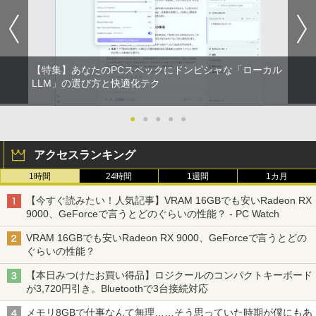
【特集】あなたのPCスペックにドンピシャな「ローカル
LLM」の選び方と快適化テク
●
●
●
●
●
アクセスランキング
1時間
24時間
1週間
1カ月
【今すぐ読みたい！人気記事】VRAM 16GBでも安いRadeon RX
9000、GeForceで言うとどのぐらいの性能？ - PC Watch
VRAM 16GBでも安いRadeon RX 9000、GeForceで言うとどの
ぐらいの性能？
【本日みつけたお買い得品】ロジクールのコンパクトキーボード
が3,720円引き。Bluetoothで3台接続対応
メモリ8GBで仕事なんて無理……そう思っていた時期が僕にもあ