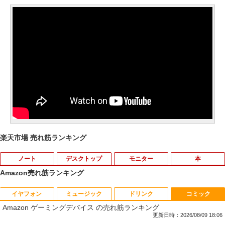
楽天市場 売れ筋ランキング
ノート
デスクトップ
モニター
本
Amazon売れ筋ランキング
イヤフォン
ミュージック
ドリンク
コミック
【期間限定 ポイントUP＆クーポン配
【送料無料】ETC: hp ProDesk 400 G6
【期間限定10%OFFクーポン 8/12 10時
夏帆 The Tale of KAHO [ 村上 春樹 ]
1
1
1
1
Amazon ゲーミングデバイス の売れ筋ランキング
布】 Lenovo Chromebook Duet EDU G
Desktop Mini PC Core i5-10500T 2.30
まで】 モニター 21.5インチ 100Hz FHD
2 2in1 ノートパソコン 83HKS00M00 Ch
GHz /メモリ16GB /SSD256GB/HDD500
VAパネル スピーカー搭載 ブルーライト
更新日時：2026/08/09 18:06
￥2,860
romeOS MediaTek Kompanio 838 メモ
GB/無線LAN/光学ドライブ付き/ 【Wind
軽減 ノングレアタイプ 壁掛け対応 省ス