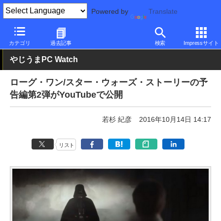
Powered by
Translate
PC Watch
市場
その他
カテゴリ
過去記事
検索
Impressサイト
やじうまPC Watch
ローグ・ワン/スター・ウォーズ・ストーリーの予
告編第2弾がYouTubeで公開
若杉 紀彦
2016年10月14日 14:17
リスト