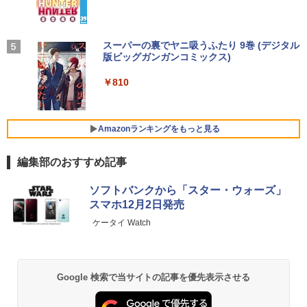
面2.5GbpsLAN Bluetooth5.2 WiFi HD
ス TERRA 2441W
セリング 自動ペアリング Type-C充電 マイク
MI 省エネ ゲーミングpc みにpc minipc
付き 防水 タッチ式音量調整 スポーツ/通勤/通
8K コンパクト
学/WEB会議(ホワイト)
￥9,999
【P最大15倍還元】2025年新生活応援！
4
激安！ノートパソコン Office搭載 初期設
On My Road (Stadium ver.)
スーパーの裏でヤニ吸うふたり 9巻 (デジタル
タッチペンで音が聞ける！ はじめてずか
5
￥78,248
￥1,964
定済 Win11搭載 インテル第13世代CPU
版ビッグガンガンコミックス)
ん1000 英語つき はじめて図鑑1000 はじ
【Amazon.co.jp限定】 伊藤園 磨かれて、澄
メモリ8GB 高速SSD256GB/512GB 14.1
めてのずかん こども 子ども 0歳 1歳 2歳
みきった日本の水 2L 8本 ラベルレス [ ケース
￥250
型FHD液晶 Webカメラ 日本語配列キー
ゲーミングモニター 23.8インチ PCモニ
3歳 4歳 小学館 タッチペン 図鑑 ずかん
] [ 水 ] [ ペットボトル ] [ 箱買い ] [ ストック
4
￥810
ボード付き テレワーク・在宅勤務・オン
ター 100Hz 1920×1080 FHD 1080p 5ms
はじめて 英語 プレゼント クリスマス お
Xiaomi シャオミ REDMI Buds 8 Lite ワイヤ
] [ 水分補給 ]
ライン授業対応 軽量ノートPC 14Q8F
【エントリーでポイント100％還元のチ
応答 薄型 液晶ディスプレイ ノングレア
祝い 知育玩具 英語教育
レスイヤホン Bluetooth 5.4 ノイズキャンセ
4
ャンス】GMKtec ミニPC M3Pro Intel C
非光沢 VA simplus シンプラス SP-NMT
リング ANC 36時間再生
￥998
ore i5 13500H 最大4.7GHz 12コア16ス
23【送料無料】【レビューでモニターク
￥31,980
￥5,478
Amazonランキングをもっと見る
レッド 16GB DDR4 2スロット 64GBま
リーナープレゼント】【メーカー1年保
￥3,480
で拡張可能 512GB/1TB SSD M.2 2280
証】
Windows11 Pro WiFi 6E Bluetooth 5.2
編集部のおすすめ記事
HDMI 4K 3画面 高速LAN パソコン mini
￥10,899
DELL Inspiron15 5583 Windows11 64
5
pc 業務用
bit WEBカメラ HDMI テンキー Core i7 8
ソフトバンクから「スター・ウォーズ」
565U メモリー8GB 高速SSD256GB+HD
スマホ12月2日発売
￥99,998
D1TB 無線LAN DVDマルチ A4サイズ フ
ケータイ Watch
ルHD液晶 ノートパソコン【中古】【30
【楽天1位!1,600円OFFクーポン 8/4 20:
5
日保証】1708114
00-8/11 01:59】Xiaomi Monitor A24i 20
26 ディスプレイ 1080P 23.8インチ 144
ガレリア ゲーミングPC デスクトップパ
Hzリフレッシュレート sRGB99% 1670
￥34,800
5
ソコン Core Ultra 7 265F RTX 5070 Ti
万色 300nits ΔE＜1 低ブルーライト 大
Google 検索で当サイトの記事を優先表示させる
メモリ 16GB / SSD 500GB Windows 11
画面 TÜV認証 目にやさしい 調整可能な
Home GALLERIA XPC7M-R57T-GD 186
スタンド VESA
18-5097