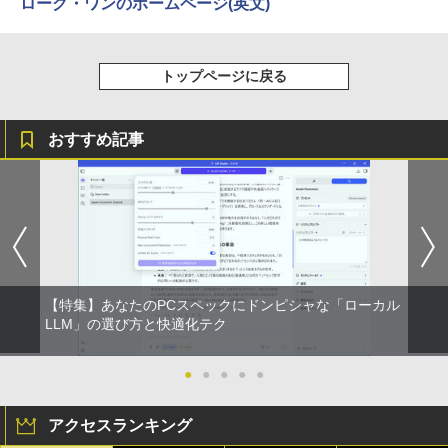
ローグ・ワンのホームページ(英文)
トップページに戻る
おすすめ記事
【特集】あなたのPCスペックにドンピシャな「ローカル
LLM」の選び方と快適化テク
●
●
●
●
●
アクセスランキング