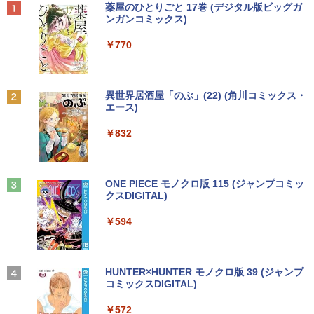
Anker Soundcore P40i オフホワイト
BRUCE WAYNE feat. Flo Milli, ATL Jacob
【Amazon.co.jp限定】 い・ろ・は・す 2L P
薬屋のひとりごと 17巻 (デジタル版ビッグガ
リ4GB eMMC64GB 10.95インチ タッチ
ows11】WPS Office付き /超小型 中古デ
ペース 角度調整 高視野角 178° Adaptiv
[Explicit]
ET ラベルレス ×8本
ンガンコミックス)
対応 再生品Sランク
スクトップパソコン 【3ケ月保証】 ＆
e-Sync対応 MAXZEN MJM22CH03-F10
￥7,990
おまけ付き（中古USB式キーボートとマ
0
￥250
￥1,112
￥770
ウス）
￥29,800
￥9,980
プレステップ神道学（9） [ 國學院大學神
2
￥44,800
道文化学部 ]
Anker Soundcore P31i ブラック
BRUCE WAYNE feat. Flo Milli, ATL Jacob
by Amazon 天然水 ラベルレス 500ml ×24本
異世界居酒屋「のぶ」(22) (角川コミックス・
レビュー投稿 5年保証｜MS Office 2024
￥1,980
2
[Explicit]
富士山の天然水 バナジウム含有 水 ミネラル
エース)
H&B 搭載｜中古ノートパソコン Windo
【お買い物マラソ！P最大31.5%還元】
2
ウォーター ペットボトル 静岡県産 500ミリリ
￥5,990
ws11 Office付｜テンキー DVD 搭載｜C
【楽天ランキング1位！】デスクトップパ
モニター 21.5インチ 120Hz モニター 2
2
ットル (Smart Basic)
￥250
￥832
ore i5 第7世代 メモリ 8GB SSD 256GB
ソコン 一体型pc 23.8型 フルHD液晶一体
2インチ pcモニター フルhd 非光沢 液晶
｜店長厳選 Lenovo ThinkPad 15.6型 Bl
型 デスクトップパソコン インテル Core
ディスプレイ Adaptive Sync VESA対応
￥1,380
uetooth Wi-Fi 無線｜中古 パソコン 中古
7【Windows 11搭載】USB 2.0 USB 3.0
フレームレス HDMI*2 ブルーライト軽減
1OC Vol.7 （TJMOOK）
3
PC Word Excel
5G WIFI搭載 一体型パソコン メモリー 8
チルト調節可 ビジネス用 五年保証 pcモ
~16GB SSD 256~2048GB PSE認証済
ニター目に優しい HDMIケーブル付
Anker Soundcore Liberty 5 ミッドナイトブ
見知らぬ糸
ONE PIECE モノクロ版 115 (ジャンプコミッ
￥1,650
ラック
クスDIGITAL)
by Amazon 炭酸水 ラベルレス 500ml ×24本
￥29,800
強炭酸水 ペットボトル 500ミリリットル (Sm
￥49,800
￥9,980
￥250
art Basic)
￥14,990
￥594
￥1,625
Xiaomi シャオミ REDMI Pad 2 6+128G
3
B ラベンダーパープル 11型Androidタブ
【エントリーでポイント100％還元のチ
液晶モニター PCディスプレイ 23.8 24イ
日本集中治療医学会 専門医テキスト
3
3
4
レット 6GB/128GB/WiFi VHU5864JP
ャンス】GMKtec M8 ミニPC【AMD Ryz
ンチ 144Hz 1ms IPS フルHD ノングレア
【2026年アップグレード版】AOKIMI ワイヤ
On My Road (Stadium ver.)
HUNTER×HUNTER モノクロ版 39 (ジャンプ
第4版 [ 一般社団法人日本集中治療医学会
en 5 PRO 6650H 16GB 512GB】4.5GH
非光沢 ブルーライトカット HDMI VGA
レスイヤホン bluetooth イヤホン V12 小型
コミックスDIGITAL)
教育委員会 ]
by Amazon 天然水ラベルレス 2L×9本
z 6コア 12スレッド OCuLink Windows
スピーカー内蔵 ヘッドホン端子 VESA対
軽量 ブルートゥースHi-Fi 最大36時間再生 ぶ
￥29,981
￥250
11 Pro LPDDR5 6400MT/s 16T増設 3画
応 テレワーク 在宅勤務 法人向け オフィ
るーとゅーす コードレス ENCノイズキャン
￥572
￥22,000
￥1,117