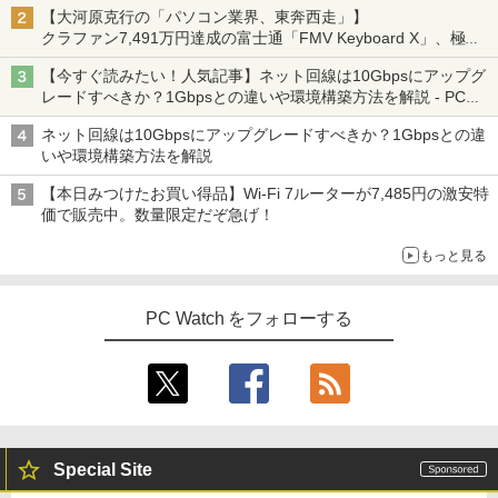
【大河原克行の「パソコン業界、東奔西走」】
クラファン7,491万円達成の富士通「FMV Keyboard X」、極限
の静音化を追求
【今すぐ読みたい！人気記事】ネット回線は10Gbpsにアップグ
レードすべきか？1Gbpsとの違いや環境構築方法を解説 - PC
Watch
ネット回線は10Gbpsにアップグレードすべきか？1Gbpsとの違
いや環境構築方法を解説
【本日みつけたお買い得品】Wi-Fi 7ルーターが7,485円の激安特
価で販売中。数量限定だぞ急げ！
もっと見る
PC Watch をフォローする
Special Site