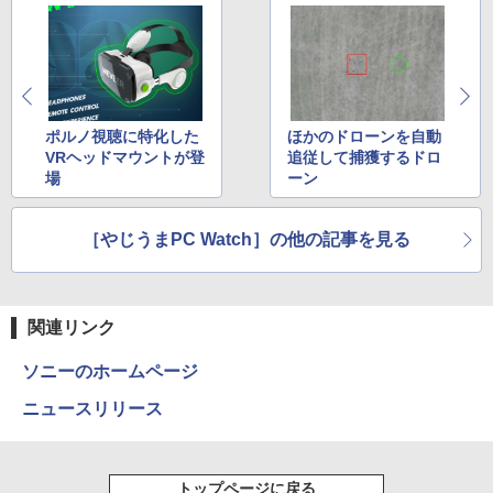
ET ラベルレス ×8本
￥5,990
￥250
￥594
￥1,112
80代になるとたいていボケるか死ぬ。70
3
代は神様から与えられた特別な時間 （幻
Anker Soundcore Liberty 5 ミッドナイトブ
On My Road (Stadium ver.)
異世界居酒屋「のぶ」(22) (角川コミックス・
冬舎新書） [ 林真理子 ]
ラック
エース)
by Amazon 天然水ラベルレス 2L×9本
ポルノ視聴に特化した
ほかのドローンを自動
￥250
￥1,034
VRヘッドマウントが登
追従して捕獲するドロ
￥14,990
￥832
￥1,117
場
ーン
転生賢者の異世界ライフ〜第二の職業を
4
［やじうまPC Watch］の他の記事を見る
【2026年アップグレード版】AOKIMI ワイヤ
見知らぬ糸
HUNTER×HUNTER モノクロ版 39 (ジャンプ
得て、世界最強になりました〜 33巻
レスイヤホン bluetooth イヤホン V12 小型
コミックスDIGITAL)
【Amazon.co.jp限定】 伊藤園 磨かれて、澄
【電子書籍】[ 進行諸島 ]
軽量 ブルートゥースHi-Fi 最大36時間再生 ぶ
みきった日本の水 2L 8本 ラベルレス [ ケース
￥250
るーとゅーす コードレス ENCノイズキャン
] [ 水 ] [ ペットボトル ] [ 箱買い ] [ ストック
￥572
￥770
セリング 自動ペアリング Type-C充電 マイク
] [ 水分補給 ]
関連リンク
付き 防水 タッチ式音量調整 スポーツ/通勤/通
学/WEB会議(ホワイト)
￥998
ソニーのホームページ
On My Road (Stadium ver.)
スーパーの裏でヤニ吸うふたり 9巻 (デジタル
WORLD SEIKYO vol.8 [ 聖教新聞社 ]
5
￥1,964
版ビッグガンガンコミックス)
ニュースリリース
by Amazon 炭酸水 ラベルレス 500ml ×24本
￥250
￥300
強炭酸水 ペットボトル 500ミリリットル (Sm
￥810
Xiaomi シャオミ REDMI Buds 8 Lite ワイヤ
art Basic)
レスイヤホン Bluetooth 5.4 ノイズキャンセ
トップページに戻る