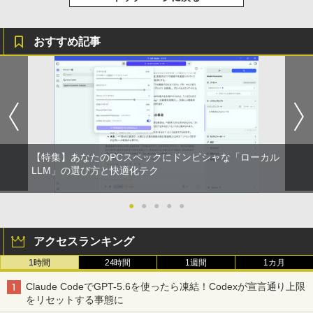
リング ANC 36時間再生
￥1,625
￥3,480
おすすめ記事
【特集】あなたのPCスペックにドンピシャな「ローカル
LLM」の選び方と快適化テク
●
●
●
●
●
アクセスランキング
1時間
24時間
1週間
1カ月
Claude CodeでGPT-5.6を使ったら凍結！Codexが宣言通り上限
をリセットする事態に