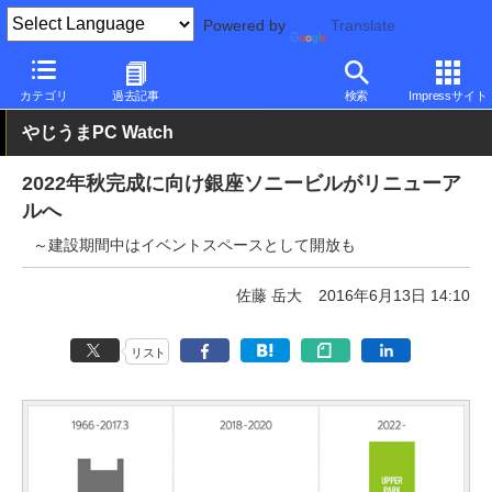
Powered by
Translate
PC Watch
市場
動向
ソニー
カテゴリ
過去記事
検索
Impressサイト
やじうまPC Watch
2022年秋完成に向け銀座ソニービルがリニューア
ルへ
～建設期間中はイベントスペースとして開放も
佐藤 岳大
2016年6月13日 14:10
リスト