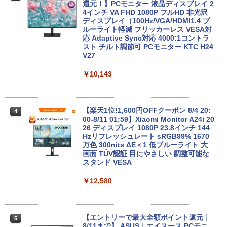
還元！】PCモニター 液晶ディスプレイ 2
4インチ VA FHD 1080P フルHD 非光沢
レノボジャパン Lenovo ノートパソ
【エントリーでポイント100％還元のチ
ディスプレイ（100Hz/VGA/HDMI1.4 ブ
3
3
コン Chromebook Duet Gen9 [ 10.95型
ャンス】GMKtec ミニpc AMD Ryzen7 8
ルーライト軽減 フリッカーレス VESA対
/ Chrome OS / MediaTek / メモリ4GB /
845HS MAX5.1GHz 8コア 16スレッド O
応 Adaptive Sync対応 4000:1コントラ
eMMC128GB ] ルナグレー 83HH000U
culink DDR5 32G 1T PCIe 4.0 M.2 2280
スト チルト調節可 PCモニター KTC H24
JP
SSD Windows11 Pro Radeon 780M Bl
V27
uetooth5.2 2.5Gbps LAN ミニパソコン
4画面 8K k8plus ゲーミングPC Minipc
￥65,840
￥10,143
小型pc
￥153,560
【新品未使用品】リカバリー付属 Windo
【楽天1位!1,600円OFFクーポン 8/4 20:
4
4
ws10 Pro 富士通 LIFEBOOK A7511/G(F
00-8/11 01:59】Xiaomi Monitor A24i 20
MVA85014) Core i5 1145G7 8GB 500G
26 ディスプレイ 1080P 23.8インチ 144
B(SATA) DVD-ROM テンキーなし フルH
【★新品20％OFFクーポン】MINISFOR
Hzリフレッシュレート sRGB99% 1670
4
D(1920×1080）
UM M1 liteミニPC、インテル Core Ultra
万色 300nits ΔE＜1 低ブルーライト 大
5 125U、16GB+512GB/ベアボーンキッ
画面 TÜV認証 目にやさしい 調整可能な
トPC、DDR5 SODIMM×2メモリ、PCIe
スタンド VESA
￥66,800
4.0 SSD 、2.5G/Wi-Fi 6/Bluetooth 5.
2、HDMI 2.1/DP 1.4/USB4、3画面出力
￥12,580
対応 ミニパソコン
モバイルWorkStation 中古美品 15.6イン
5
￥66,999
チ フルHD Lenovo ThinkPad P15 Gen1
/ Windows11/ 第10世代Core i7-10850H/
【エントリーで最大全額ポイント還元｜
5
16GB (32GB選択可)/ NVMe 256GB-SSD
8/11まで】 ASUS｜エイスース PCモニ