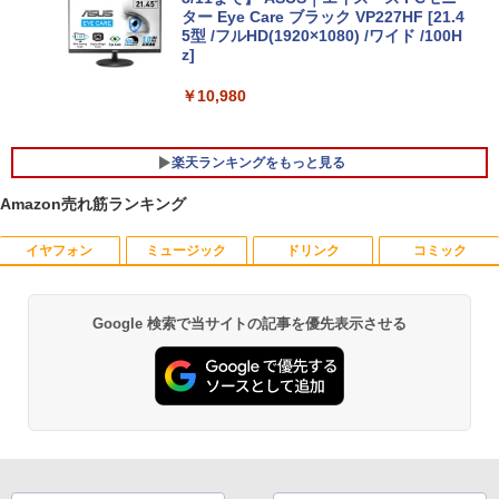
(512GB選択可)/ NVIDIA RTX 3000 カメ
ター Eye Care ブラック VP227HF [21.4
ラ 無線Wi-Fi6 Office付き Win11中古ノ
【★20％クーポン】MINISFORUM UM8
5型 /フルHD(1920×1080) /ワイド /100H
5
ートパソコン 中古パソコン 中古PC即日
80 PlusミニPC AMD Ryzen 7 8845HS 1
z]
発送
6GB/32GB RAM 512GB/1TB SSD Wind
ows 11 Pro ゲーミングpc 2.5Gbps LA
￥10,980
N/Wi-Fi6E/BT5.2/HDMI2.1/USB4/DP1.4/
￥59,990
OCuLink 搭載コンパクトPC
楽天ランキングをもっと見る
￥131,999
Amazon売れ筋ランキング
イヤフォン
ミュージック
ドリンク
コミック
薬屋のひとりごと 17巻 【電子書籍】[ 日
1
向夏 ]
￥770
Google 検索で当サイトの記事を優先表示させる
Anker Soundcore P40i オフホワイト
BRUCE WAYNE feat. Flo Milli, ATL Jacob
by Amazon 天然水 ラベルレス 500ml ×24本
薬屋のひとりごと 17巻 (デジタル版ビッグガ
[Explicit]
富士山の天然水 バナジウム含有 水 ミネラル
ンガンコミックス)
ウォーター ペットボトル 静岡県産 500ミリリ
￥7,990
ットル (Smart Basic)
￥250
￥770
あなたが誰かを殺した （講談社文庫） [
2
￥1,380
東野 圭吾 ]
Anker Soundcore P31i ブラック
BRUCE WAYNE feat. Flo Milli, ATL Jacob
ONE PIECE モノクロ版 115 (ジャンプコミッ
￥1,023
[Explicit]
クスDIGITAL)
【Amazon.co.jp限定】 い・ろ・は・す 2L P