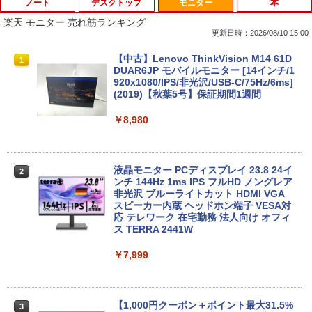
ノート
デスクトップ
モニター
本
楽天 モニター 売れ筋ランキング
更新日時：2026/08/10 15:00
ASUS CX1500CKA-NJ0480 Chromebo
【マラソンP5倍/10%オフクーポン】【店
【中古】Lenovo ThinkVision M14 61D
1
1
1
ok CX1 ( CX1500 ) 15.6インチ 日本語キ
長オススメ】 中古デスクトップPC デル
DUAR6JP モバイルモニター [14インチ/1
ーボード 8GB 64GB USB-C Type-A US
Dell OptiPlex 7060 SFF 第8世代 Core i
920x1080/IPS/非光沢/USB-C/75Hz/6ms]
B オーディオジャック microSD Google
7 メモリ16GB/32GB SSD256GB/512GB
(2019)【秋葉5号】保証期間1週間
大画面 シルバー クロームブック (10)
Windows11 Pro DVD 4K対応 送料無料
保証付き
￥8,980
￥59,980
￥40,300
液晶モニター PCディスプレイ 23.8 24イ
2
中古美品 2K液晶 13.3インチ Apple Mac
ンチ 144Hz 1ms IPS フルHD ノングレア
2
Boko Air A2179 (2020年) ゴールド mac
【2026新登場・RTX4060搭載・2年保
非光沢 ブルーライトカット HDMI VGA
2
OS 15 Sequoia(正規版Windows11追加
証】デスクトップパソコン ゲーミングP
スピーカー内蔵 ヘッドホン端子 VESA対
可能) 超高性能 第10世代Core i7-1060N
C Intel Core i3 i5 i7 8GB 32GB 16GBメ
応 テレワーク 在宅勤務 法人向け オフィ
G7 16GB 爆速NVMe式1TB-SSD カメラ
モリ 256GB~1TB SSD 高速起動 高フレ
ス TERRA 2441W
無線 リカバリ 中古ノートパソコン 中古
ームレート 高性能 高画質 Windows11搭
パソコン 中古PC 送料無料 あす楽対応 即
載 WiFi対応 FPS・ゲーム実況・動画編
￥7,999
日発送
集・配信対応
￥60,489
￥69,800
【1,000円クーポン＋ポイント最大31.5%
3