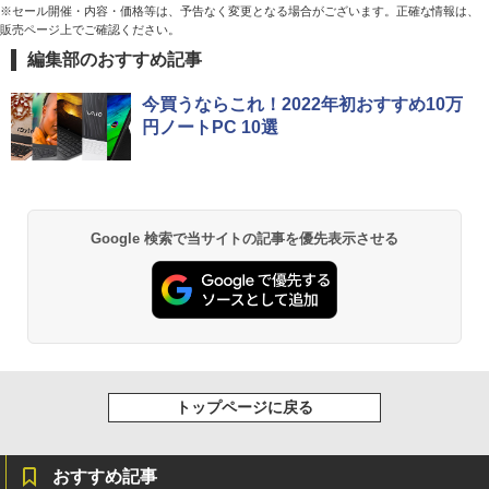
世代 i7 高性能ビジネス PC】 Core i7 第
※セール開催・内容・価格等は、予告なく変更となる場合がございます。正確な情報は、
イ パソコンモニター PCモニター フルハ
8世代 Dell OptiPlex 3060 SFF Office付
販売ページ上でご確認ください。
イビジョン 21インチ 液晶モニター アイ
き Win11 メモリ16GB/32GB SSD256G
リスオーヤマ DT-JF * 安心延長保証対象
B/512GB/1TB USB3.0 WIFI子機付 DVD
編集部のおすすめ記事
Anker Soundcore P40i オフホワイト
BRUCE WAYNE feat. Flo Milli, ATL Jacob
by Amazon 天然水 ラベルレス 500ml ×24本
薬屋のひとりごと 17巻 (デジタル版ビッグガ
Panasonic Let's note CF-LV7 軽量 14
HDMI DisplayPort 2画面出力 中古パソ
[Explicit]
富士山の天然水 バナジウム含有 水 ミネラル
ンガンコミックス)
5
型 FHD(1920×1080)ノートパソコン 第8
コン pc デスクトップPC 本体
￥16,820
ウォーター ペットボトル 静岡県産 500ミリリ
￥7,990
今買うならこれ！2022年初おすすめ10万
世代 Core i5/メモリ 8GB/SSD 256GB/W
ットル (Smart Basic)
￥250
￥770
円ノートPC 10選
EBカメラ/WIFI/HDMI/VGA win11&office
￥41,999
2019搭載整備済み品/送料無料
￥1,380
￥22,500
Anker Soundcore P31i ブラック
BRUCE WAYNE feat. Flo Milli, ATL Jacob
異世界居酒屋「のぶ」(22) (角川コミックス・
[Explicit]
エース)
【Amazon.co.jp限定】 い・ろ・は・す 2L P
ET ラベルレス ×8本
￥5,990
Google 検索で当サイトの記事を優先表示させる
￥250
￥832
￥1,112
Anker Soundcore Liberty 5 ミッドナイトブ
見知らぬ糸
ONE PIECE モノクロ版 115 (ジャンプコミッ
ラック
クスDIGITAL)
by Amazon 炭酸水 ラベルレス 500ml ×24本
強炭酸水 ペットボトル 500ミリリットル (Sm
￥250
art Basic)
￥14,990
￥594
トップページに戻る
￥1,625
【2026年アップグレード版】AOKIMI ワイヤ
On My Road (Stadium ver.)
HUNTER×HUNTER モノクロ版 39 (ジャンプ
おすすめ記事