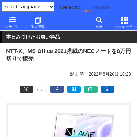
Powered by
Translate
PC Watch
パソコン/タブレット/スマートフォン
ノートパソコン
カテゴリ
過去記事
検索
Impressサイト
本日みつけたお買い得品
NTT-X、MS Office 2021搭載のNECノートを8万円
切りで販売
影山 巧
2022年8月26日 10:23
リスト