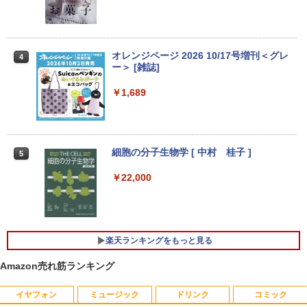
￥15,980
【エントリーでポイント100％還元チャ
3
ンス】GMKtec G10 ミニPC【AMD Ryz
【3年保証】PS5対応 23.8型 液晶モニタ
3
en 5 3500U DDR4 16GB 512GB/256GB/
ー フルHD IPS リフレッシュレート 100H
オレンジページ 2026 10/17号増刊＜グレ
4
エントリーで最大10倍！充実機能ノート
1T SSD】4C/8T 3.7GHz 64GB 16T拡張
z VESA 対応 スピーカー HDMI VGA モニ
ー＞ [雑誌]
3
パソコン テンキー/DVD/WEBカメラ内蔵
Windows11 Pro 8K/4K 3画面出力 LAN *
ター 液晶 液晶モニター 液晶ディスプレ
第8世代Core i3/i5 Core i7 最大メモリ16
2 WiFi5 Bluetooth5.0 Nucbox みにpc
イ 23.8インチ パソコンモニター 新品 Fe
￥1,689
GB 新品SSD256GB 東芝 NEC有名メー
Ryzen 5 N95/N97/N100/4300U/N150よ
uVision FSID24BF0SI フュービジョン
カー15.6型 DVD内蔵 15.6インチ HDMI P
り高性能
ゲーミングモニター
olaris Office搭載 最新MicrosoftOffice2
024可 Windows11 長期保証 中古PC
￥61,999
￥10,980
細胞の分子生物学 [ 中村 桂子 ]
5
￥18,000
￥22,000
【中古ゲーミングPC】ドスパラ GALLE
アイリスオーヤマ △ポータブルモニター
4
4
RIA RT5 / GeForce GTX 1660 / Ryzen 5
15.6インチ DP-EF164S-B ブラック
良品 フルHD 13.3インチ TOSHIBA dyna
2600 / 16GB / M.2 SSD 256GB + HDD 1
4
book G83/M / Windows11/ 高性能 第8
TB / Windows11
￥13,068
世代Core i5-8250u/ 8GB/ 爆速NVMe式2
楽天ランキングをもっと見る
56GB-SSD/ カメラ/ 無線/ リカバリ/ Offi
￥49,980
ce付/ Win11【中古ノートパソコン 中古
Amazon売れ筋ランキング
パソコン 中古PC Office付きWindows1
1】 税込送料無料 あす楽対応 即日発送
【公式限定2年保証】 モニター 23インチ
5
フルhd 高画質 100Hz VA ノングレア 非
イヤフォン
ミュージック
ドリンク
コミック
【全品最大2500円OFFクーポン】【第8
5
￥18,990
光沢 スピーカー内蔵 3年保証 ディスプレ