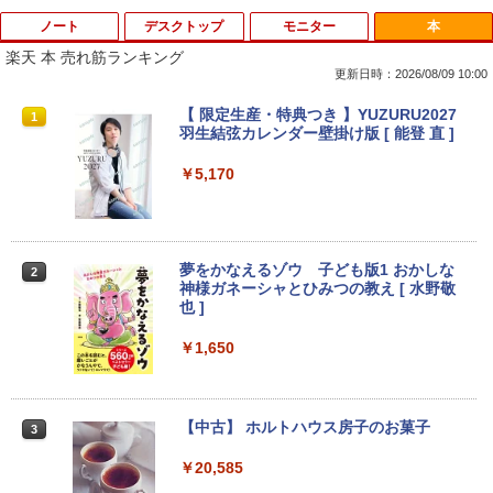
ノート
デスクトップ
モニター
本
楽天 本 売れ筋ランキング
更新日時：2026/08/09 10:00
【マラソン限定価格】中古 NEC Lavie N
【訳あり品】中古パソコン | NEC | Mate
【マラソンセール期間中ポイント5倍】
【 限定生産・特典つき 】YUZURU2027
1
1
1
1
S700/NAB Core i7 8565U 第8世代CPU
MKM34B-1 | Windows11 | デスクトップ
【まとめ買いでお得】 中古モニター 18.5
羽生結弦カレンダー壁掛け版 [ 能登 直 ]
メモリ8GB SSD480GB+SSD16GB[Opta
| 一年保証 | 第7世代 | Core i5 7500 3.4
インチ WXGA 1366x768 ノングレア DE
neMemory]内蔵 15インチ フルHD Wind
(〜最大3.8)GHz | MEM:8GB | SSD:256G
LL E1916H DisplayPort VGA ケーブル
￥5,170
ows11 Home WEBカメラ 無線LAN テン
B | DVD-ROM | 無線LAN:あり | Win11Pr
付き サブモニターにおすすめ 動作確認済
キー Blu-ray PC-NS700NAB 1年保証 レ
o64bit
み 30日保証 送料無料
ビュー特典:WPS Office Bランク ノート
パソコン
￥10,000
￥3,900
夢をかなえるゾウ 子ども版1 おかしな
2
￥19,800
神様ガネーシャとひみつの教え [ 水野敬
也 ]
【エントリーでポイント10倍】 16GBメ
【期間限定10%OFFクーポン 8/12 10時
2
2
モリ Quadro P620 グラボ付き ワークス
まで】 モニター 21.5型 液晶ディスプレ
￥1,650
【マラソンセール期間中ポイント5倍】中
テーション 中古 Aランク 良品 Win11 Pr
イ ベゼル ディスプレイ 液晶モニター PC
2
古ノートパソコン メーカーが選べる 型番
o Xeon E3 DELL Precision 3420 256G
モニター 壁掛け フリッカーレス FreeSy
おまかせ コスパ重視 Windows11 第8世
B SSD 500GB HDD DVD 省スペース デ
nc 21.5インチ 角度調節 FullHD ブルー
代 / 第10世代 Core i3 / i5 / i7 選択可能
スクトップパソコン 中古PC
ライトカット VAパネル VESAフル FHD
【中古】 ホルトハウス房子のお菓子
3
メモリ8GB SSD240GB以上 15.6インチ
ノングレア MAXZEN JM22CH02
おまかせ Wi-Fi 初期設定済 すぐ使える 9
￥34,800
￥20,585
0日保証 送料無料
￥9,480