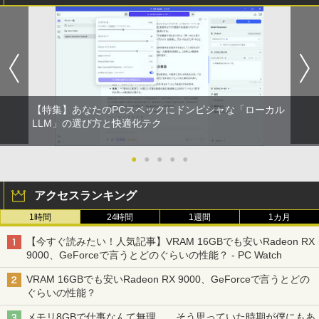
レスイヤホン bluetooth イヤホン V12 小型
コミックスDIGITAL)
by Amazon 天然水ラベルレス 2L×9本
軽量 ブルートゥースHi-Fi 最大36時間再生 ぶ
￥250
るーとゅーす コードレス ENCノイズキャン
￥572
￥1,117
セリング 自動ペアリング Type-C充電 マイク
付き 防水 タッチ式音量調整 スポーツ/通勤/通
学/WEB会議(ホワイト)
On My Road (Stadium ver.)
スーパーの裏でヤニ吸うふたり 9巻 (デジタル
￥1,964
版ビッグガンガンコミックス)
【Amazon.co.jp限定】 伊藤園 磨かれて、澄
みきった日本の水 2L 8本 ラベルレス [ ケース
￥250
【特集】あなたのPCスペックにドンピシャな「ローカル
] [ 水 ] [ ペットボトル ] [ 箱買い ] [ ストック
￥810
LLM」の選び方と快適化テク
Xiaomi シャオミ REDMI Buds 8 Lite ワイヤ
] [ 水分補給 ]
レスイヤホン Bluetooth 5.4 ノイズキャンセ
リング ANC 36時間再生
￥998
●
●
●
●
●
￥3,480
アクセスランキング
1時間
24時間
1週間
1カ月
【今すぐ読みたい！人気記事】VRAM 16GBでも安いRadeon RX
9000、GeForceで言うとどのぐらいの性能？ - PC Watch
VRAM 16GBでも安いRadeon RX 9000、GeForceで言うとどの
ぐらいの性能？
メモリ8GBで仕事なんて無理……そう思っていた時期が僕にもあ