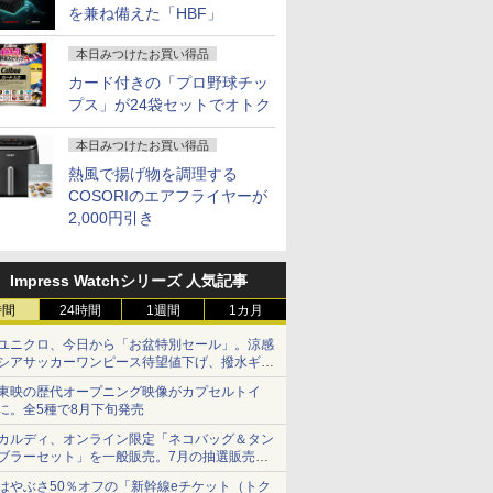
を兼ね備えた「HBF」
本日みつけたお買い得品
カード付きの「プロ野球チッ
プス」が24袋セットでオトク
本日みつけたお買い得品
熱風で揚げ物を調理する
COSORIのエアフライヤーが
2,000円引き
Impress Watchシリーズ 人気記事
時間
24時間
1週間
1カ月
ユニクロ、今日から「お盆特別セール」。涼感
シアサッカーワンピース待望値下げ、撥水ギア
ショーツは1990円に
東映の歴代オープニング映像がカプセルトイ
に。全5種で8月下旬発売
カルディ、オンライン限定「ネコバッグ＆タン
ブラーセット」を一般販売。7月の抽選販売の
当選無効分
はやぶさ50％オフの「新幹線eチケット（トク