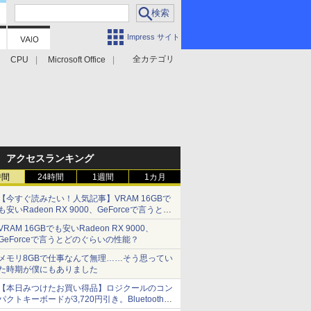
Impress サイト
全カテゴリ
CPU
Microsoft Office
アクセスランキング
時間
24時間
1週間
1カ月
【今すぐ読みたい！人気記事】VRAM 16GBで
も安いRadeon RX 9000、GeForceで言うとど
のぐらいの性能？ - PC Watch
VRAM 16GBでも安いRadeon RX 9000、
GeForceで言うとどのぐらいの性能？
メモリ8GBで仕事なんて無理……そう思ってい
た時期が僕にもありました
【本日みつけたお買い得品】ロジクールのコン
パクトキーボードが3,720円引き。Bluetoothで3
台接続対応