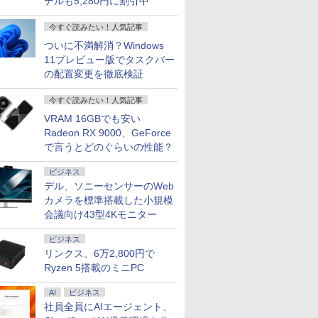
デルも5,280円に割引中
今すぐ読みたい！人気記事
ついに不満解消？Windows
11プレビュー版でタスクバー
の配置変更を徹底検証
今すぐ読みたい！人気記事
VRAM 16GBでも安い
Radeon RX 9000、GeForce
で言うとどのぐらいの性能？
ビジネス
デル、ソニーセンサーのWeb
カメラを標準搭載した小規模
会議向け43型4Kモニター
ビジネス
リンクス、6万2,800円で
Ryzen 5搭載のミニPC
AI
ビジネス
社員全員にAIエージェント、