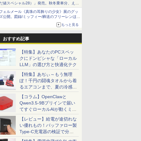
だ値スペシャル28）」発売。秋冬乗車分、えき
ねっと限定
フェルメール《真珠の耳飾りの少女》展のグッ
ズ公開。図録/ミッフィー/葬送のフリーレンほ
か、注目ブランドコラボが実現
もっと見る
おすすめ記事
【特集】あなたのPCスペッ
クにドンピシャな「ローカル
LLM」の選び方と快適化テク
【特集】あぢぃ～もう無理
ぽ！千円の闘魂タオルから着
るエアコンまで、夏の冷感グ
ッズ一挙紹介
【コラム】OpenClawと
Qwen3.5-9Bプリインで届い
てすぐローカルAIが動くミニ
PC「SER9 Pro」
【レビュー】給電が途切れな
い優れもの！バッファロー製
Type-C充電器の検証で分か
ったこと