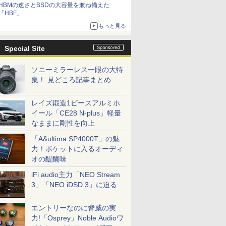
HBMの速さとSSDの大容量を兼ね備えた
「HBF」
もっと見る
Special Site
ソニーミラーレス一眼の大特
集！ 見どころ記事まとめ
レイズ鍛造1ピースアルミホ
イール「CE28 N-plus」軽量
なままに剛性を向上
「A&ultima SP4000T」の魅
力！ポケットに入るオーディ
オの醍醐味
iFi audio主力「NEO Stream
3」「NEO iDSD 3」に迫る
エントリーなのに脅威の実
力!「Osprey」Noble Audioワ