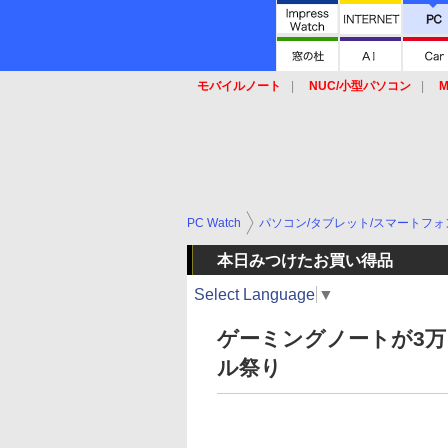
モバイルノート
NUC/小型パソコン
M
SSD
キーボード
マウス
PC Watch
パソコン/タブレット/スマートフォ
本日みつけたお買い得品
Select Language
▼
ゲーミングノートが3万
ル祭り