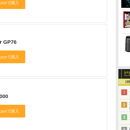
r GP76
1
000