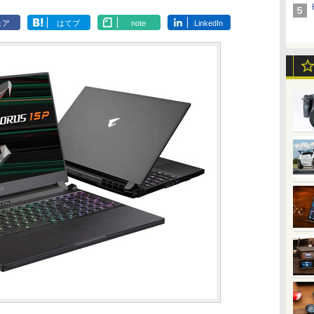
ェア
はてブ
note
LinkedIn