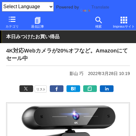
Powered by
Translate
PC Watch
半導体/周辺機器
アクセサリ
Webカメラ
カテゴリ
過去記事
検索
Impressサイト
本日みつけたお買い得品
4K対応Webカメラが20%オフなど。Amazonにて
セール中
影山 巧
2022年3月28日 10:19
リスト