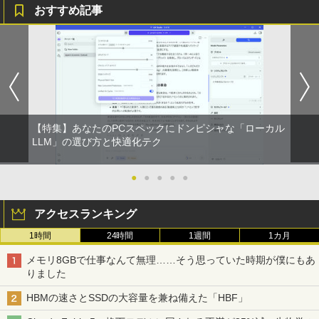
おすすめ記事
【特集】あなたのPCスペックにドンピシャな「ローカル
LLM」の選び方と快適化テク
●
●
●
●
●
アクセスランキング
1時間
24時間
1週間
1カ月
メモリ8GBで仕事なんて無理……そう思っていた時期が僕にもあ
りました
HBMの速さとSSDの大容量を兼ね備えた「HBF」