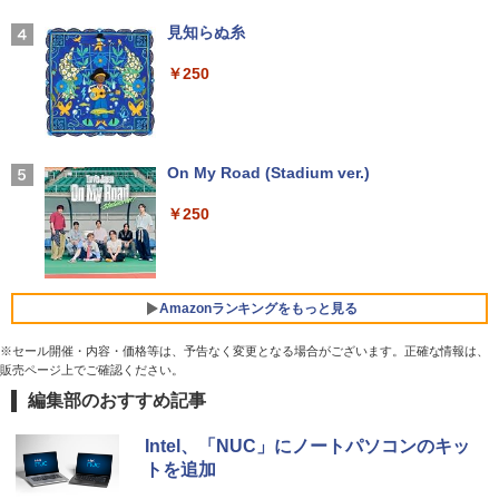
【★最大100%ポイント】【WEBカメラ
zen7 SSD 256GB〜1TB メモリ 8GB〜3
4インチ VA FHD 1080P フルHD 非光沢
蝉川 夏哉 ]
3
＆マウス】【内蔵テンキー】 第4世代 Co
2GB Windows11 WPS Office付き 動画
ディスプレイ（100Hz/VGA/HDMI1.4 ブ
【2026年アップグレード版】AOKIMI ワイヤ
見知らぬ糸
re i7/メモリ:16GB/SSD:512GB/15.6イン
編集 在宅ワーク 安い デスクトップPC ビ
ルーライト軽減 フリッカーレス VESA対
レスイヤホン bluetooth イヤホン V12 小型
￥924
チ/無線LAN/Wi-Fi/DVD/Office/中古パソ
ジネス オフィス業務 事務作業 デスクワ
応 Adaptive Sync対応 4000:1コントラ
軽量 ブルートゥースHi-Fi 最大36時間再生 ぶ
￥250
コン 中古 パソコン 中古PC 中古ノートパ
ーク
スト チルト調節可 PCモニター KTC H24
るーとゅーす コードレス ENCノイズキャン
ソコン Windows 11 Windows10 中古動
V27
セリング 自動ペアリング Type-C充電 マイク
作良好品
付き 防水 タッチ式音量調整 スポーツ/通勤/通
￥49,210
学/WEB会議(ホワイト)
￥10,143
ONE PIECE モノクロ版 115 【電子書
5
￥38,999
On My Road (Stadium ver.)
籍】[ 尾田栄一郎 ]
￥1,964
マラソン限定10%割引【届いてすぐ使え
4
￥250
￥594
る】デスクトップパソコン 新品 一体型パ
【中古】モバイルモニター ARZOPA 144
4
【訳あり】【2023年発売モデル】 中古ノ
ソコン 24型 デスクトップpc Core i7 i5
Hz モバイルディスプレイ 16.1インチ ゲ
Xiaomi シャオミ REDMI Buds 8 Lite ワイヤ
4
ート 人気商品 東芝 TOSHIBA dynabook
メモリ16GB/8GB SSD最大1TB Window
ームモニター 薄い 軽量 非光沢IPS液晶パ
レスイヤホン Bluetooth 5.4 ノイズキャンセ
G83シリーズ メモリ16GB NVMe SSD25
s11 Office付き 液晶一体型 パソコン IPS
ネル スイッチ用 ポータブルモニター 192
リング ANC 36時間再生
6GB Windows11 Office2021 ダイナブ
フルHD Webカメラ WIFI搭載 初期設定済
0x1080FHD HDRモード USB Type-C/mi
Amazonランキングをもっと見る
ック オフィス付きノートパソコン 東芝パ
テレワーク 在宅勤務 オールインワンPC
ni HDMI/ミラーリング スピーカー内蔵
￥3,480
ソコン 中古 第12世代Core i5 WiFi Bluet
カバー付テレワーク リモートワーク Z1F
※セール開催・内容・価格等は、予告なく変更となる場合がございます。正確な情報は、
ooth Webカメラ モバイルPC 顔認証
C
￥49,800
販売ページ上でご確認ください。
編集部のおすすめ記事
by Amazon 天然水 ラベルレス 500ml ×24本
薬屋のひとりごと 17巻 (デジタル版ビッグガ
￥43,800
￥11,800
富士山の天然水 バナジウム含有 水 ミネラル
ンガンコミックス)
ウォーター ペットボトル 静岡県産 500ミリリ
【エントリーでポイント100％還元のチ
Intel、「NUC」にノートパソコンのキッ
5
ットル (Smart Basic)
￥770
ャンス】GMKtec ミニPC AMD Ryzen 5
トを追加
【ランキング1位！】新品 ノートパソコ
7640HS 6コア12スレッド MAX5.0GHz D
【楽天1位常連・超800冠獲得】黒/白 モ
5
5
￥1,380