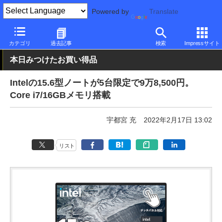
Powered by
Translate
PC Watch
パソコン/タブレット/スマートフォン
NUC/小型パソコ
カテゴリ
過去記事
検索
Impressサイト
本日みつけたお買い得品
Intelの15.6型ノートが5台限定で9万8,500円。
Core i7/16GBメモリ搭載
宇都宮 充
2022年2月17日 13:02
リスト