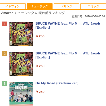
イヤフォン
ミュージック
ドリンク
コミック
良品 フルHD 15.6インチ TOSHIBA dyna
デスクトップパソコンDELL HP NEC 第
中古モニター | 液晶ディスプレイ | PHILI
新版正しい家計管理 正しい家計管理長
1
1
1
1
Amazon ミュージック の売れ筋ランキング
book B65HU Windows11 卓越性能 第1
8〜10世代CoreI3I5選べる 21インチモニ
PS | 243V5QHABA/11 | 23.6インチワイ
期プラン編 2冊セット [ 林總 ]
1世代Core i5-1135G7 16GB 爆速NVMe
ター付き アウトレット 新品SSD最大1TB
ド 1920×1080(フルHD) | LEDバックライ
更新日時：2026/08/10 06:06
式512GB-SSD カメラ 無線Wi-Fi6 Office
メモリ32GB Windows11 office付き Mic
ト | スピーカー内蔵 | 3系統入力(VGA・D
￥3,135
Anker Soundcore P40i オフホワイト
BRUCE WAYNE feat. Flo Milli, ATL Jacob
付き Win11【中古ノートパソコン 中古パ
rosoftoffice2024可 中古デスクトップパ
VI-D・HDMI) | VGAケーブル・電源ケー
[Explicit]
ソコン 中古PC】送料無料 あす楽対応 即
ソコン DVD/WIFI/Bluetooth DisplayPor
ブル付属【30日保証】
￥7,990
日発送（Windows10も対応可能 Win1
t
￥250
0）
￥5,980
あなたが誰かを殺した （講談社文庫） [
2
￥29,800
東野 圭吾 ]
￥37,389
￥1,023
Anker Soundcore P31i ブラック
BRUCE WAYNE feat. Flo Milli, ATL Jacob
【500円クーポン＋ポイント最大31.5%還
2
[Explicit]
富士通 FMV K5010 AIO 21.5インチ 第10
元！】モバイルモニター 15.6 インチ FH
2
￥5,990
【13.3型 軽量化 薄型 】 ノートパソコン
世代 Core i3 メモリ8GB Nvme M.2 SSD
D 1920×1080 1080P Fast IPS パネル 非
2
￥250
中古 パソコン ノートPC 13.3型 第十世代
256GB Office付き Webカメラ WiFi US
光沢 1000:1 高コントラスト 超軽量 600
Core i5 NEC VersaPro VB-9 SSD256GB
B3.2 Windows11 中古一体型
g スピーカー内蔵 Type-C/HDMI 接続 PS
デルモンテ 食塩無添加 トマトジュース 8
3
メモリ8GB Windows11 オフィス付 WIF
5/Switch/PC/スマホ対応
00ml ×15本
I Bluetooth 無線 HDMI 中古pc 中古ノー
￥32,800
トパソコン
Anker Soundcore Liberty 5 ミッドナイトブ
On My Road (Stadium ver.)
￥8,490
￥3,680
ラック
￥35,990
￥250
￥14,990
＼11日まで限定価格／【楽天1位】デス
3
クトップパソコン 新品 高性能 第14世代
【1,000円クーポン＋ポイント最大31.5%
3
第12世代 Corei7 Corei5 Corei3 AMD Ry
還元！】PCモニター 液晶ディスプレイ 2
異世界居酒屋「のぶ」(22) 【電子書籍】[
4