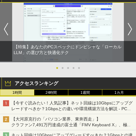
みきった日本の水 2L 8本 ラベルレス [ ケース
] [ 水 ] [ ペットボトル ] [ 箱買い ] [ ストック
￥810
] [ 水分補給 ]
-
【特集】あなたのPCスペックにドンピシャな「ローカル
LLM」の選び方と快適化テク
●
●
●
●
●
アクセスランキング
1時間
24時間
1週間
1カ月
【今すぐ読みたい！人気記事】ネット回線は10Gbpsにアップグ
レードすべきか？1Gbpsとの違いや環境構築方法を解説 - PC
Watch
【大河原克行の「パソコン業界、東奔西走」】
クラファン7,491万円達成の富士通「FMV Keyboard X」、極限
の静音化を追求
ネット回線は10Gbpsにアップグレードすべきか？1Gbpsとの違