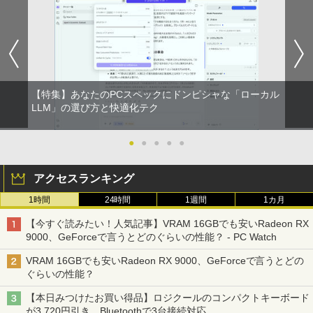
【特集】あなたのPCスペックにドンピシャな「ローカル
LLM」の選び方と快適化テク
●
●
●
●
●
アクセスランキング
1時間
24時間
1週間
1カ月
【今すぐ読みたい！人気記事】VRAM 16GBでも安いRadeon RX
9000、GeForceで言うとどのぐらいの性能？ - PC Watch
VRAM 16GBでも安いRadeon RX 9000、GeForceで言うとどの
ぐらいの性能？
【本日みつけたお買い得品】ロジクールのコンパクトキーボード
が3,720円引き。Bluetoothで3台接続対応