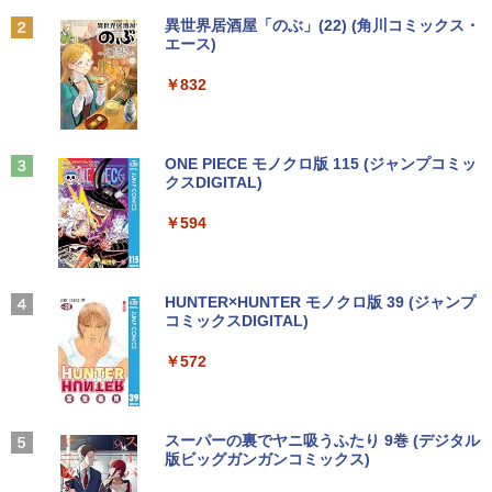
中古パソコン | Panasonic | Let's note
Hz 液晶モニター VA/ IPSパネル ゲーミン
2
￥9,990
BRUCE WAYNE feat. Flo Milli, ATL Jacob
異世界居酒屋「のぶ」(22) (角川コミックス・
CF-SZ6RDQVS | Windows11 | ノートP
グモニター サブモニター FHD WQHD ブ
￥19,500
[Explicit]
エース)
【Amazon.co.jp限定】 い・ろ・は・す 2L P
C | 一年保証 | 第7世代 | Core i5 7300U
ルーライト軽減 フリッカーフリー HDMI
ET ラベルレス ×8本
2.6(〜最大3.5)GHz | MEM:8GB | SSD:25
中古パソコン 一体型 JDL（日本デジタル
ps5/switch対応 フレームレス 風シリー
2
Anker Soundcore P31i ピンク
￥250
￥832
6GB(M.2 SATA) | DVDマルチ | 無線LAN:
研究所） BA6(Benny A6) Windows11 C
ズ
￥1,112
あり | WUXGA | Webカメラ内蔵 | Win11
eleron 3965U 2.2GHz メモリ8GB 500G
[新品][シャンフロ]シャングリラ・フロン
3
￥5,990
Pro64Bit | ACアダプター付属
B SSD128GB 23.8インチ Office付き 無
￥10,980
ティア (1-27巻 最新刊) + オリジナル収納
線LAN 3ヶ月保証 wd2702 中古
BOX付 全巻セット
見知らぬ糸
ONE PIECE モノクロ版 115 (ジャンプコミッ
￥17,980
クスDIGITAL)
by Amazon 天然水ラベルレス 2L×9本
￥17,800
￥21,417
￥250
【エントリーで最大全額ポイント還元｜
3
Anker Soundcore Liberty 5 ディープブルー
￥594
￥1,117
8/11まで】 ASUS｜エイスース PCモニ
月次セール 【中古】Bランク HP ProBoo
ター Eye Care ブラック VP227HF [21.4
3
￥14,990
k 430G8 第11世代 i5 1135G7 メモリ16G
【ポイント10倍 期間限定】HP ProOne 6
5型 /フルHD(1920×1080) /ワイド /100H
3
ゼンリン電子住宅地図 デジタウン 大阪府
4
B NVMe256GB Win11
00 G6 All-in-One｜第10世代Core i5-105
z]
大阪市生野区 202509 271160Z0W
00T｜16GBメモリ｜512GB SSD｜21.5
On My Road (Stadium ver.)
HUNTER×HUNTER モノクロ版 39 (ジャンプ
型FHD液晶｜Windows 11 Pro｜Webカ
コミックスDIGITAL)
by Amazon 炭酸水 ラベルレス 500ml ×24本
￥27,800
￥10,980
￥21,780
メラ内蔵｜WPS Office付属｜省スペース
強炭酸水 ペットボトル 500ミリリットル (Sm
￥250
一体型PC All-In-ONE「整備済み中古
art Basic)
【2026年アップグレード版】AOKIMI ワイヤ
￥572
品」
レスイヤホン bluetooth イヤホン V12 小型
軽量 ブルートゥースHi-Fi 最大36時間再生 ぶ
￥1,625
新品ノートパソコン VETESA Windows1
IODATA モニター 27インチ CF271EDW
4
4
るーとゅーす コードレス ENCノイズキャン
￥49,800
1 Office 2024付き インテルCeleron 第1
ADSパネル フルHD HDMI Type-C 中古
施設基準パーフェクトブック 2026年度
5
セリング 自動ペアリング Type-C充電 マイク
3世代～第14世代 メモリ8GB/16GB SSD
ディスプレ
On My Road (Stadium ver.)
スーパーの裏でヤニ吸うふたり 9巻 (デジタル
版 [ 一般社団法人日本施設基準管理士協
付き 防水 タッチ式音量調整 スポーツ/通勤/通
256GB/512B 14型 14インチ FHD 1920x
版ビッグガンガンコミックス)
会 ]
【Amazon.co.jp限定】 伊藤園 磨かれて、澄
学/WEB会議(ホワイト)
1080 Webカメラ 日本語キーボード搭載
￥12,100
みきった日本の水 2L 8本 ラベルレス [ ケース
￥250