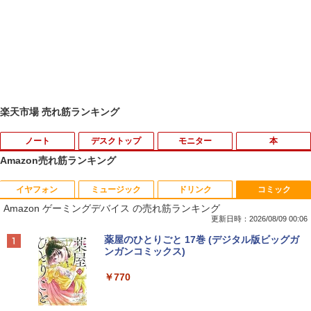
楽天市場 売れ筋ランキング
ノート
デスクトップ
モニター
本
Amazon売れ筋ランキング
イヤフォン
ミュージック
ドリンク
コミック
【中古】Apple アップル 純正 Magic Tra
【マラソン限定30%OFF】中古 HP ProD
HP フレームレス モニター 23.8インチ P
杖と剣のウィストリア（16） 【電子書
1
1
1
1
Amazon ゲーミングデバイス の売れ筋ランキング
ckpad2 MJ2R2J/A マジック トラックパ
esk 400 G5 DM 6GE69AV Core i3 9100
24v G4 IPSパネル フルHD HDMI VGA 中
籍】[ 大森藤ノ ]
ッド2 タッチパッド A1535 バッテリー内
T 第9世代CPU メモリ8GB SSD128GB
古モニター
更新日時：2026/08/09 00:06
蔵 ワイヤレス Bluetooth OS X 10.11以
Windows11Home 1年保証 Bランク デス
￥594
Anker Soundcore P42i (Bluetooth 6.1)【完
BRUCE WAYNE feat. Flo Milli, ATL Jacob
by Amazon 天然水 ラベルレス 500ml ×24本
薬屋のひとりごと 17巻 (デジタル版ビッグガ
降 中古
クトップパソコン【CA】 中古デスクト
￥7,700
全ワイヤレスイヤホン/ウルトラノイズキャン
[Explicit]
富士山の天然水 バナジウム含有 水 ミネラル
ンガンコミックス)
ップPC 中古デスクトップパソコン 中古
セリング 3.5 / マルチポイント接続 / 最大40時
ウォーター ペットボトル 静岡県産 500ミリリ
パソコン 中古PC HPパソコン パソコンデ
￥11,980
間再生 / コンパクト形状/持ち運びに便利 / IP5
ットル (Smart Basic)
￥250
￥770
スクトップ
5 防塵防水位規格/PSE技術基準適合】パープ
天は赤い河のほとり 全28巻完結セット
【15%OFFクーポン】KOORUI モニター
2
2
ル
￥1,380
￥16,800
【中古】
24インチ 22インチ 27インチ 100Hz 120