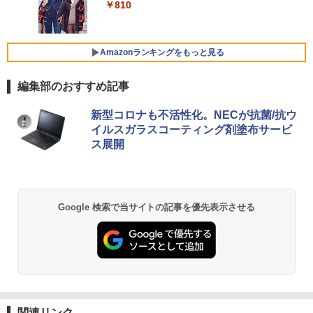
薄型 軽量 初心者 学生 ビジネス 初期設定
【本日限定10％OFF】N150/3500Uより
] [ 水 ] [ ペットボトル ] [ 箱買い ] [ ストック
4
￥810
￥22,000
￥1,964
済み 新モデル ホワイト ピンク シルバー
コスパ最強【楽天1位連続受賞】NIPOGI
] [ 水分補給 ]
mini pc AMD Ryzen 4300U 動作より安
定 4C/4T 最大3.7GHz Win11 Pro 16GB+
￥29,980
￥998
[5%OFFクーポン 10日朝まで]【公式限
5
512GB SSD ミニパソコン USB3.2×6 3画
Amazonランキングをもっと見る
Xiaomi シャオミ REDMI Buds 8 Lite ワイヤ
定】 液晶ディスプレイ 23.8インチ ワイ
面 4K 高速2.4G/5GWi-Fi BT4.2
レスイヤホン Bluetooth 5.4 ノイズキャンセ
ド 【付属ケーブル限定モデル(HDMI)】
リング ANC 36時間再生
全2色 フルHD 白色LEDバックライト 広
編集部のおすすめ記事
￥55,800
MS Office 2024 H&B 搭載｜中古ノート
視野角 PTFWLD-24W PTFBLD-24W プ
5
パソコン Windows11 Office付｜Core i5
リンストン 23.8型 FHD 液晶モニター H
￥3,480
第10世代 以降 メモリ 8GB SSD 256GB
DMI スピーカー内蔵 ディスプレイ モニ
新型コロナも不活性化。NECが抗菌/抗ウ
｜富士通 LIFEBOOK A5510｜中古 ノー
ター
イルスガラスコーティング剤塗布サービ
トパソコン オフィス付き 中古PC ノート
【中古】Aランク Dell OptiPlex 5090SF
5
ス展開
PC｜テンキー WEBカメラ 内蔵 Bluetoo
F 第11世代 i7 11700 メモリ16GB NVMe
￥12,900
th 15.6インチ 初期設定済み
512GB DVDS Win11
￥34,800
￥69,800
Google 検索で当サイトの記事を優先表示させる
関連リンク