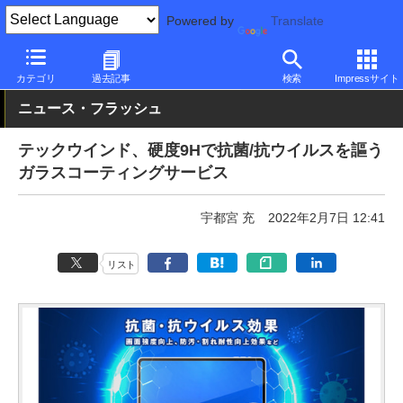
Powered by
Translate
PC Watch
市場
サービス
その他
カテゴリ
過去記事
検索
Impressサイト
ニュース・フラッシュ
テックウインド、硬度9Hで抗菌/抗ウイルスを謳う
ガラスコーティングサービス
宇都宮 充
2022年2月7日 12:41
リスト