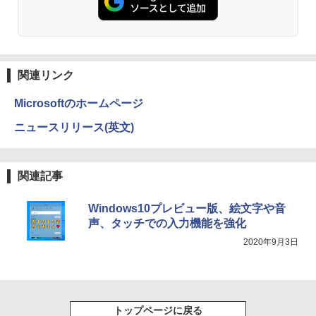
ットル (Smart Basic)
￥250
￥832
￥1,380
Anker Soundcore Liberty 5 ミッドナイトブ
On My Road (Stadium ver.)
ONE PIECE モノクロ版 115 (ジャンプコミッ
ラック
クスDIGITAL)
by Amazon 天然水ラベルレス 2L×9本
関連リンク
￥250
￥14,990
￥594
￥1,117
Microsoftのホームページ
ニュースリリース(英文)
【2026年アップグレード版】AOKIMI ワイヤ
On My Road (Stadium ver.)
HUNTER×HUNTER モノクロ版 39 (ジャンプ
レスイヤホン bluetooth イヤホン V12 小型
コミックスDIGITAL)
by Amazon 炭酸水 ラベルレス 500ml ×24本
軽量 ブルートゥースHi-Fi 最大36時間再生 ぶ
強炭酸水 ペットボトル 500ミリリットル (Sm
￥250
関連記事
るーとゅーす コードレス ENCノイズキャン
art Basic)
￥572
セリング 自動ペアリング Type-C充電 マイク
付き 防水 タッチ式音量調整 スポーツ/通勤/通
￥1,625
Windows10プレビュー版、絵文字や音
学/WEB会議(ホワイト)
声、タッチでの入力機能を強化
BUGS LIFE
スーパーの裏でヤニ吸うふたり 9巻 (デジタル
￥1,964
2020年9月3日
版ビッグガンガンコミックス)
コカ・コーラ やかんの麦茶 from 爽健美茶 ラ
ベルレス 650mlPET×24本
￥250
￥810
Xiaomi シャオミ REDMI Buds 8 Lite ワイヤ
￥2,009
レスイヤホン Bluetooth 5.4 ノイズキャンセ
リング ANC 36時間再生
トップページに戻る