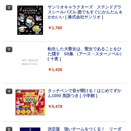
￥39,800
￥17,800
サンリオキャラクターズ ステンドグラ
2
スシールパズル 誰でもすぐにかんたん＆
かわいい [ 株式会社サンリオ ]
【500円クーポン＋ポイント最大31.5%還
2
元！】モバイルモニター 15.6 インチ FH
中古パソコン 東芝TOSHIBA ノートパソ
超得2,000円OFF&P2倍｜Windows11正
D 1920×1080 1080P Fast IPS パネル 非
￥1,760
2
2
コン B55 15.6型 Win 11 Office 2019搭
式対応｜楽天1位｜最大180日保証｜CPU
光沢 1000:1 高コントラスト 超軽量 600
載 第11世代i5 メモリ 8GB SSD 256GB
第8世代｜HP 中古デスクトップパソコン
g スピーカー内蔵 Type-C/HDMI 接続 PS
無線WIFI USB 3.1 HDMI DVDドライブ
Windows11 office付き｜メモリ8GB SS
5/Switch/PC/スマホ対応
内蔵カメラ 初期設定済 中古PC 仕事 家庭
D256GB HDD500GB｜ デスクトップ Mi
転生した大聖女は、聖女であることをひ
3
安い 激安 在宅勤務
crosoft office 第8世代以降｜セット購入
￥8,490
た隠す SS集 （アース・スターノベル）
可能｜デスクトップ 中古｜中古PC
[ 十夜 ]
￥42,800
￥34,800
￥1,430
【初心者向けコスパ最強】黒/白 モニター
3
21.5 / 23.8 / 27型 pcモニター 100Hz ゲ
Win11搭載 ノートパソコン 超小型ノート
ーミングモニター HDMI 24インチ 1920*
3
PC Office付き【Windows11搭載】タッ
中古パソコン 一体型 NEC LAVIE Home
1080 FHD パソコン モニター ディスプレ
3
タッチペンで音が聞ける！はじめてずか
4
チパネル付き/ ウェブカメラ付き/ テレ
All-in-one PC-HA570RAW-2 Windows1
イ 非光沢 VA 4000:1 角度調整 VESA Fre
ん1000 英語つき [ 小学館 ]
ワーク対応/7インチ液晶/インテルCelero
1 第10世代 Core i5 メモリ16GB 1TB SS
esync ps4/ps5/xbox スピーカー内蔵 kk
n メモリ:12GB/爆速SSD256GB 使用安
D256GB 23.8インチ Office付き DVD We
smart
￥5,478
心の国内サポートUMPC ノートパソコン
bカメラ 無線LAN Bluetooth 3ヶ月保証
新品/ノートパソコン Office付き 新品
wd2662 中古
￥11,999
￥43,900
￥59,800
決定版 強いチームをつくる！ リーダ
5