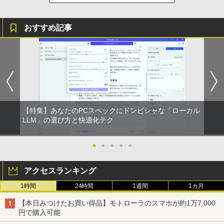
￥2,980
おすすめ記事
【特集】あなたのPCスペックにドンピシャな「ローカル
LLM」の選び方と快適化テク
●
●
●
●
●
アクセスランキング
1時間
24時間
1週間
1カ月
【本日みつけたお買い得品】モトローラのスマホが約1万7,000
円で購入可能