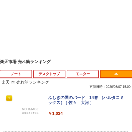
楽天市場 売れ筋ランキング
ノート
デスクトップ
モニター
本
楽天 本 売れ筋ランキング
更新日時：2026/08/07 15:00
【タッチパネル機能付き】中古 ノートパ
【高速SSD】送料無料【富士通 ESPRIM
HP Z23i プロフェッショナル液晶モニタ
ふしぎの国のバード 14巻 （ハルタコミ
1
1
1
1
ソコン 2in1 Panasonic Let's note CF-X
O Q556/M 第6世代 Core i3-6100T 3.20
ー 23インチワイド ブラック 1920×1080
ックス） [ 佐々 大河 ]
Z6 レッツノート 中古パソコン Windows
GHz/メモリ:16GB /SSD 256GB & Wind
（フルHD） ノングレア 非光沢 IPSパネ
10 Windows11 Office2019 中古ノートp
ows 10 デスクトップ 中古良い WPS Offi
ル 白色LED バックライト USB2.0 DVI V
￥1,034
c 第7世代Core i5 WiFi メモリ8GB M.2 s
ce付き コンパクト PC 極小型デスクトッ
GA ディスプレイポート【中古】
sd 256GB Bluetooth Webカメラ 中古モ
プPC &おまけ付き（中古USB式キーボー
バイルpc office付き
トとマウス） 3ケ月保証
￥4,980