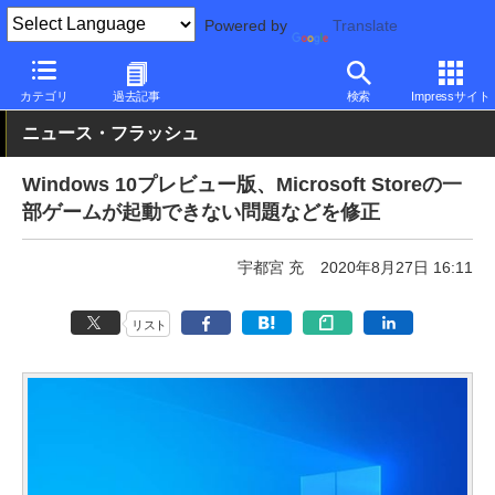
Powered by
Translate
PC Watch
ソフトウェア/アプリ
Windows
アップデート
カテゴリ
過去記事
検索
Impressサイト
ニュース・フラッシュ
Windows 10プレビュー版、Microsoft Storeの一
部ゲームが起動できない問題などを修正
宇都宮 充
2020年8月27日 16:11
リスト