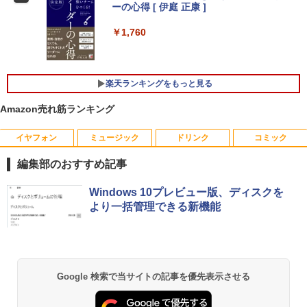
ーの心得 [ 伊庭 正康 ]
＼メーカー5年保証／【最短即日発送】
4
【新品】モニター 21.5インチモニター デ
￥1,760
中古ノートパソコン Webカメラ内蔵 HP
★2026新登場！office2024＼2年保証／
ィスプレイ PCモニター ASUS 液晶ディ
4
4
ProBook 450 G7 15.6型大画面フルHD
ミニPC minipc デスクトップパソコン 小
スプレイ VP229HFZ 22型 1920×1080 応
テンキー 10世代Core i5-10310U メモリ
型 PC パソコン 最新 Windows11 Office
答速度1ms リフレッシュレート100Hz IP
8GB SSD256GB Type-C HDMI Window
付き 第13世代 インテル Core i3-4130~i7
Sパネル 液晶モニター 5年保証付き 動画
s11 Office 送料無料
-13650HX i5 メモリ DDR4 8GB 16GB
閲覧 仕事 在宅 楽天ランキング4冠
楽天ランキングをもっと見る
M.2NVMe SSD 256GB~1TB 初期設定済
軽量 高スペック
￥44,000
￥12,800
Amazon売れ筋ランキング
￥39,800
イヤフォン
ミュージック
ドリンク
コミック
【 中古 】 NEC VersaPro タイプVX VKT
ゲーミングモニター 24.5インチ FHD 24
5
5
編集部のおすすめ記事
16/X 中古ノートパソコン 液晶15インチ
0Hz 1ms Fast IPSパネル HDMI2.0×1 DP
Windows11 Core i5 第10世代 16GB 新
【★最大100%ポイント】【Win11正式対
1.4×1 Adaptive Sync対応 フリッカーフ
5
Anker Soundcore P40i オフホワイト
BRUCE WAYNE feat. Flo Milli, ATL Jacob
【Amazon.co.jp限定】 い・ろ・は・す 2L P
薬屋のひとりごと 17巻 (デジタル版ビッグガ
品SSD512GB WPS Office付き パソコン
応】Dell OptiPlex 3080 SFF/第10世代 C
リー ブルーライトカット モニター ディ
Windows 10プレビュー版、ディスクを
[Explicit]
ET ラベルレス ×8本
ンガンコミックス)
necノートパソコン中古 中古パソコン D
ore i7/メモリ:8GB/16GB/32GB/SSD:25
スプレイ MAXZEN MGM25IC04-F240
より一括管理できる新機能
￥7,990
VDドライブ WEBカメラ NECノートパソ
6GB/512GB/1TB/USB 3.2/DP/HDMI/Wi-f
￥250
￥1,112
￥770
コン office付き パソコン中古ノートwin
i/2画面出力/Windows11/Windows10/Of
￥12,980
dows11
fice/中古 デスクトップ デスクトップPC
￥46,800
￥65,800
Anker Soundcore P31i ブラック
BRUCE WAYNE feat. Flo Milli, ATL Jacob
by Amazon 天然水 ラベルレス 500ml ×24本
異世界居酒屋「のぶ」(22) (角川コミックス・
Google 検索で当サイトの記事を優先表示させる
[Explicit]
富士山の天然水 バナジウム含有 水 ミネラル
エース)
ウォーター ペットボトル 静岡県産 500ミリリ
￥5,990