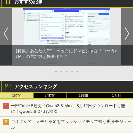
おすすめ記事
【特集】あなたのPCスペックにドンピシャな「ローカル
LLM」の選び方と快適化テク
●
●
●
●
●
アクセスランキング
1時間
24時間
1週間
1カ月
一部Fable 5超え「Qwen3.8-Max」8月12日ダウンロード可能
に！Qwen3.8-27Bも順次
キオクシア、メモリ不足をフラッシュメモリで補う拡張モジュー
ル