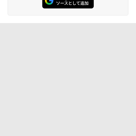
カメラ 指紋認証 搭載モデル｜中古 ノー
リ 16GB/ SSD 512GB/ Windows 11/ 20
応 miniHDMI モニター サブディスプレイ
トパソコン Windows11 Office 付き｜D
24 Office付き/ 2025年1月モデル
テレワーク EVICIV
ell Latitude 5400｜Core i5 第8世代 以
降 1.60GHz 4コア 8スレッド メモリ 8G
￥149,800
￥12,999
B SSD 256GB｜中古パソコン 中古ノー
トパソコン 中古PC
￥29,800