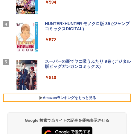
art Basic)
￥-
￥594
26 ディスプレイ 1080P 23.8インチ 144
【エントリーでポイント100％還元のチ
Hzリフレッシュレート sRGB99% 1670
3
￥1,625
ノートパソコン Surface Pro 5 高性能第
ャンス】GMKtec ミニpc G3S【Intel N9
万色 300nits ΔE＜1 低ブルーライト 大
3
7世代Core i5-7300U WEBカメラ内蔵 Wi
5 DDR4 8GB 256GB/512GB SSD】 4コ
画面 TÜV認証 目にやさしい 調整可能な
★8月中旬発送予定★ 宇宙兄弟 全巻セ
4
ndows 11 Pro MS 0ffice 2024選択可 1
ア 4スレッド mini pc Windows11 Pro
スタンド VESA
【2026年アップグレード版】AOKIMI ワイヤ
On My Road (Stadium ver.)
HUNTER×HUNTER モノクロ版 39 (ジャンプ
ット（全46巻）
2.3型 2K液晶(2560x1440) Wi-Fi Mini-D
最大3.4GHz WIFI5 BT5.0 小型 M.2 2242
レスイヤホン bluetooth イヤホン V12 小型
コミックスDIGITAL)
by Amazon 天然水ラベルレス 2L×9本
P Bluetooth SurfaceConnect USB3.0
ミニパソコン 2画面 超静音 超軽量 高性
軽量 ブルートゥースHi-Fi 最大36時間再生 ぶ
￥12,580
￥250
￥41,225
能 みにpc nucbox 省エネ 小型 コンパク
るーとゅーす コードレス ENCノイズキャン
￥572
￥1,117
ト
セリング 自動ペアリング Type-C充電 マイク
￥24,890
付き 防水 タッチ式音量調整 スポーツ/通勤/通
学/WEB会議(ホワイト)
￥51,505
MAXZEN ゲーミングモニター 23.8イン
4
チ 180Hz FHD (1920×1080) HDMI2.1 D
BUGS LIFE
スーパーの裏でヤニ吸うふたり 9巻 (デジタル
乙女ゲー世界はモブに厳しい世界です
5
￥1,964
MS Office 2024 H&B 搭載｜中古ノート
P1.4 sRGB128％ IPS Adaptive-Sync ブ
版ビッグガンガンコミックス)
コカ・コーラ やかんの麦茶 from 爽健美茶 ラ
4
【共和国編】 02 【電子書籍】[ 三
パソコン Windows11 Office付｜Dynab
ルーライトカット 非光沢 フリッカーフリ
ベルレス 650mlPET×24本
￥250
嶋 与夢 ]
ook B55M Core i5 第8世代 8265U メモ
【中古】HP Pro Mini 400 G9 Core i5-12
ー ホワイト MGM24CH01-F180 マクス
4
￥810
リ 8GB SSD 256GB 15.6型 WEBカメラ
500T メモリ16GB SSD256GB Windows
ゼン
Xiaomi シャオミ REDMI Buds 8 Lite ワイヤ
￥2,009
￥924
テンキー HDMI 無線 Wi-Fi 整備済み 新品
11Pro 省スペース 小型 デスクトップPC
レスイヤホン Bluetooth 5.4 ノイズキャンセ
無線マウス セキュリティソフト 無料プレ
リング ANC 36時間再生
￥12,980
ゼント
￥49,500
Amazonランキングをもっと見る
￥2,980
￥29,800
【2K 光沢パネル 超軽量470g】モバイル
5
【展示品・代引不可】 富士通 FUJITSU
モニター 14インチ 2K 2160x1440 3:2 ア
5
Google 検索で当サイトの記事を優先表示させる
デスクトップPC FMV Desktop Fシリー
スペクト 100%sRGB 400cd/m? 光沢IPS
MS Office 2024 H&B 搭載｜14型 WEB
ズ F55-K1 23.8型/ Core i5-1235U/ メモ
パネル 色鮮やか 470g 超軽量 Type-C対
5