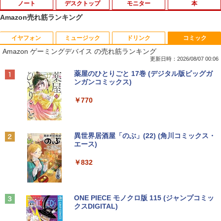
ノート
デスクトップ
モニター
本
Amazon売れ筋ランキング
イヤフォン
ミュージック
ドリンク
コミック
中古ノートパソコン 新生活セット 2026
【訳あり品】中古パソコン | NEC | Mate
【500円クーポン＋ポイント最大31.5%還
【送料無料】感動する地図帖 世界って面
1
1
1
1
Amazon ゲーミングデバイス の売れ筋ランキング
Windows11搭載 Office付き 15.6型 大手
MKM34B-1 | Windows11 | デスクトップ
元！】モバイルモニター 15.6 インチ FH
白い!となる100テーマ／イアン・ライト
メーカー 第6〜8世代 Core i3/i5 メモリ8
| 一年保証 | 第7世代 | Core i5 7500 3.4
D 1920×1080 1080P Fast IPS パネル 非
／Infographic．ly／片山美佳子
更新日時：2026/08/07 00:06
GB SSD最大1TB 高速SSD搭載 初期設定
(〜最大3.8)GHz | MEM:8GB | SSD:256G
光沢 1000:1 高コントラスト 超軽量 600
Anker Soundcore P40i オフホワイト
BRUCE WAYNE feat. Flo Milli, ATL Jacob
【Amazon.co.jp限定】 い・ろ・は・す 2L P
薬屋のひとりごと 17巻 (デジタル版ビッグガ
済み テレワーク応援 在宅勤務 学生向け
B | DVD-ROM | 無線LAN:あり | Win11Pr
g スピーカー内蔵 Type-C/HDMI 接続 PS
￥2,420
[Explicit]
ET ラベルレス ×8本
ンガンコミックス)
FU25-repc ノートPC 中古パソコン
o64bit
5/Switch/PC/スマホ対応
￥7,990
￥250
￥1,112
￥770
￥13,900
￥10,000
￥8,490
誤謬論入門[本/雑誌] 優れた議論の実践ガ
2
イド / T・エドワード・デイマー/著 小西
卓三/監訳 今村真由子/訳
Anker Soundcore P31i ブラック
BRUCE WAYNE feat. Flo Milli, ATL Jacob
by Amazon 天然水 ラベルレス 500ml ×24本
異世界居酒屋「のぶ」(22) (角川コミックス・
＼8月限定エントリーでP10倍／【中古】
【マラソンセール期間中ポイント5倍】中
Dell モニター 19インチ P1917S IPSパネ
2
2
2
[Explicit]
富士山の天然水 バナジウム含有 水 ミネラル
エース)
ノートパソコン windows11 office付き
古デスクトップパソコン 第8世代 Core i5
ル 1280x1024 スクエア HDMI USBハブ
￥3,520
ウォーター ペットボトル 静岡県産 500ミリリ
￥5,990
Lenovo レノボ ThinkPad L390 20NSS2
Windows11 高速SSD128GB メモリ8GB
高さ調整 中古ディスプレイ
ットル (Smart Basic)
￥250
￥832
5A00 Core i5 8世代 メモリー8GB 高速S
Type-C DisplayPort Lenovo ThinkStat
SD256GB 整備済み品 pc win11 os 中古
ion P330 初期設定済 すぐ使える 90日保
￥8,800
￥1,380
パソコン すぐ使える オフィス付きPC 送
証 送料無料
Aランクパーティを離脱した俺は、元教
3
料無料
え子たちと迷宮深部を目指す。（13）
Anker Soundcore Liberty 5 アプリコットピ
On My Road (Stadium ver.)
ONE PIECE モノクロ版 115 (ジャンプコミッ
￥12,980
【電子書籍】[ ユーリ ]
ンク
クスDIGITAL)
by Amazon 炭酸水 ラベルレス 500ml ×24本
￥22,770
【楽天1位!1,600円OFFクーポン 8/4 20:
3
強炭酸水 ペットボトル 500ミリリットル (Sm
￥250
00-8/11 01:59】Xiaomi Monitor A24i 20
￥792