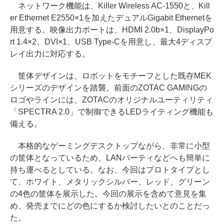
ネットワーク機能は、Killer Wireless AC-1550と、Kill
er Ethernet E2550×1を加えたデュアルGigabit Ethernetを
用意する。映像出力ポートは、HDMI 2.0b×1、DisplayPo
rt 1.4×2、DVI×1、USB Type-Cを用意し、最大4ディスプ
レイ出力に対応する。
筐体デザインは、ロボットをモチーフとした既存MEK
シリーズのデザインを踏襲。前面のZOTAC GAMINGの
ロゴやラインには、ZOTACのオリジナルユーティリティ
「SPECTRA 2.0」で制御できるLEDライティング機能も
備える。
本格的なゲーミングデスクトップながら、非常に小型
の筐体となっているため、LANパーティなどへも簡単に
持ち運べるとしている。なお、今回はプロトタイプとし
て、ホワイト、メタリックシルバー、レッド、グリーン
の4色の筐体を展示した。今回の展示を含めて意見を集
め、発売までにどの色にするか検討したいとのことだっ
た。