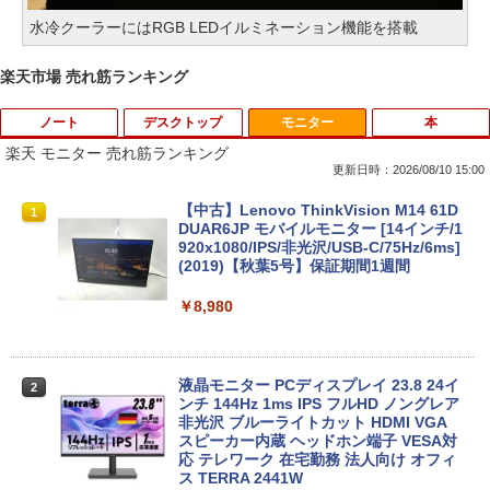
水冷クーラーにはRGB LEDイルミネーション機能を搭載
楽天市場 売れ筋ランキング
ノート
デスクトップ
モニター
本
楽天 モニター 売れ筋ランキング
更新日時：2026/08/10 15:00
ASUS CX1500CKA-NJ0480 Chromebo
【マラソンP5倍/10%オフクーポン】【店
【中古】Lenovo ThinkVision M14 61D
1
1
1
ok CX1 ( CX1500 ) 15.6インチ 日本語キ
長オススメ】 中古デスクトップPC デル
DUAR6JP モバイルモニター [14インチ/1
ーボード 8GB 64GB USB-C Type-A US
Dell OptiPlex 7060 SFF 第8世代 Core i
920x1080/IPS/非光沢/USB-C/75Hz/6ms]
B オーディオジャック microSD Google
7 メモリ16GB/32GB SSD256GB/512GB
(2019)【秋葉5号】保証期間1週間
大画面 シルバー クロームブック (10)
Windows11 Pro DVD 4K対応 送料無料
保証付き
￥8,980
￥59,980
￥40,300
液晶モニター PCディスプレイ 23.8 24イ
2
中古美品 2K液晶 13.3インチ Apple Mac
ンチ 144Hz 1ms IPS フルHD ノングレア
2
Boko Air A2179 (2020年) ゴールド mac
【2026新登場・RTX4060搭載・2年保
非光沢 ブルーライトカット HDMI VGA
2
OS 15 Sequoia(正規版Windows11追加
証】デスクトップパソコン ゲーミングP
スピーカー内蔵 ヘッドホン端子 VESA対
可能) 超高性能 第10世代Core i7-1060N
C Intel Core i3 i5 i7 8GB 32GB 16GBメ
応 テレワーク 在宅勤務 法人向け オフィ
G7 16GB 爆速NVMe式1TB-SSD カメラ
モリ 256GB~1TB SSD 高速起動 高フレ
ス TERRA 2441W