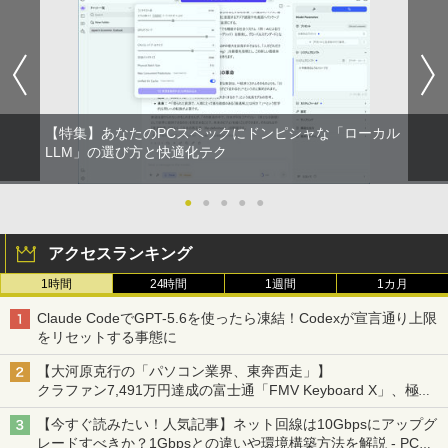
On My Road (Stadium ver.)
スーパーの裏でヤニ吸うふたり 9巻 (デジタル
WORLD SEIKYO vol.8 [ 聖教新聞社 ]
5
￥1,964
版ビッグガンガンコミックス)
by Amazon 炭酸水 ラベルレス 500ml ×24本
￥250
￥300
強炭酸水 ペットボトル 500ミリリットル (Sm
￥810
Xiaomi シャオミ REDMI Buds 8 Lite ワイヤ
art Basic)
レスイヤホン Bluetooth 5.4 ノイズキャンセ
リング ANC 36時間再生
￥1,625
【特集】あなたのPCスペックにドンピシャな「ローカル
LLM」の選び方と快適化テク
￥3,480
●
●
●
●
●
アクセスランキング
1時間
24時間
1週間
1カ月
Claude CodeでGPT-5.6を使ったら凍結！Codexが宣言通り上限
をリセットする事態に
【大河原克行の「パソコン業界、東奔西走」】
クラファン7,491万円達成の富士通「FMV Keyboard X」、極限
の静音化を追求
【今すぐ読みたい！人気記事】ネット回線は10Gbpsにアップグ
レードすべきか？1Gbpsとの違いや環境構築方法を解説 - PC