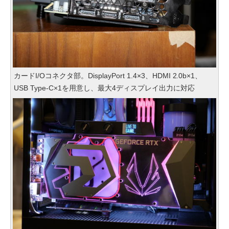
カードI/Oコネクタ部。DisplayPort 1.4×3、HDMI 2.0b×1、
USB Type-C×1を用意し、最大4ディスプレイ出力に対応