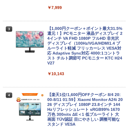
無線 リカバリ 中古ノートパソコン 中古
ームレート 高性能 高画質 Windows11搭
パソコン 中古PC 送料無料 あす楽対応 即
載 WiFi対応 FPS・ゲーム実況・動画編
￥7,999
日発送
集・配信対応
￥60,489
￥69,800
【1,000円クーポン＋ポイント最大31.5%
3
還元！】PCモニター 液晶ディスプレイ 2
4インチ VA FHD 1080P フルHD 非光沢
レノボジャパン Lenovo ノートパソ
【エントリーでポイント100％還元のチ
ディスプレイ（100Hz/VGA/HDMI1.4 ブ
3
3
コン Chromebook Duet Gen9 [ 10.95型
ャンス】GMKtec ミニpc AMD Ryzen7 8
ルーライト軽減 フリッカーレス VESA対
/ Chrome OS / MediaTek / メモリ4GB /
845HS MAX5.1GHz 8コア 16スレッド O
応 Adaptive Sync対応 4000:1コントラ
eMMC128GB ] ルナグレー 83HH000U
culink DDR5 32G 1T PCIe 4.0 M.2 2280
スト チルト調節可 PCモニター KTC H24
JP
SSD Windows11 Pro Radeon 780M Bl
V27
uetooth5.2 2.5Gbps LAN ミニパソコン
4画面 8K k8plus ゲーミングPC Minipc
￥65,840
￥10,143
小型pc
￥153,560
【新品未使用品】リカバリー付属 Windo
【楽天1位!1,600円OFFクーポン 8/4 20:
4
4
ws10 Pro 富士通 LIFEBOOK A7511/G(F
00-8/11 01:59】Xiaomi Monitor A24i 20
MVA85014) Core i5 1145G7 8GB 500G
26 ディスプレイ 1080P 23.8インチ 144
B(SATA) DVD-ROM テンキーなし フルH
【★新品20％OFFクーポン】MINISFOR
Hzリフレッシュレート sRGB99% 1670
4
D(1920×1080）
UM M1 liteミニPC、インテル Core Ultra
万色 300nits ΔE＜1 低ブルーライト 大
5 125U、16GB+512GB/ベアボーンキッ
画面 TÜV認証 目にやさしい 調整可能な
トPC、DDR5 SODIMM×2メモリ、PCIe
スタンド VESA
￥66,800
4.0 SSD 、2.5G/Wi-Fi 6/Bluetooth 5.