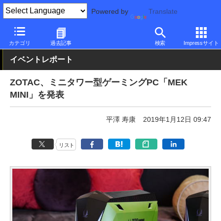
Powered by
Translate
PC Watch
イベント
CES
2019
カテゴリ
過去記事
検索
Impressサイト
イベントレポート
ZOTAC、ミニタワー型ゲーミングPC「MEK
MINI」を発表
平澤 寿康
2019年1月12日 09:47
リスト