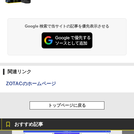
ットル (Smart Basic)
￥250
￥770
あなたが誰かを殺した （講談社文庫） [
2
￥1,380
東野 圭吾 ]
Anker Soundcore P31i ブラック
BRUCE WAYNE feat. Flo Milli, ATL Jacob
ONE PIECE モノクロ版 115 (ジャンプコミッ
Google 検索で当サイトの記事を優先表示させる
￥1,023
[Explicit]
クスDIGITAL)
【Amazon.co.jp限定】 い・ろ・は・す 2L P
ET ラベルレス ×8本
￥5,990
￥250
￥594
￥1,112
80代になるとたいていボケるか死ぬ。70
3
代は神様から与えられた特別な時間 （幻
Anker Soundcore Liberty 5 ミッドナイトブ
On My Road (Stadium ver.)
異世界居酒屋「のぶ」(22) (角川コミックス・
冬舎新書） [ 林真理子 ]
ラック
エース)
by Amazon 天然水ラベルレス 2L×9本
関連リンク
￥250
￥1,034
￥14,990
￥832
￥1,117
ZOTACのホームページ
転生賢者の異世界ライフ〜第二の職業を
4
【2026年アップグレード版】AOKIMI ワイヤ
見知らぬ糸
HUNTER×HUNTER モノクロ版 39 (ジャンプ
得て、世界最強になりました〜 33巻
トップページに戻る
レスイヤホン bluetooth イヤホン V12 小型
コミックスDIGITAL)
【Amazon.co.jp限定】 伊藤園 磨かれて、澄
【電子書籍】[ 進行諸島 ]
軽量 ブルートゥースHi-Fi 最大36時間再生 ぶ
みきった日本の水 2L 8本 ラベルレス [ ケース
￥250
るーとゅーす コードレス ENCノイズキャン
] [ 水 ] [ ペットボトル ] [ 箱買い ] [ ストック
￥572
￥770
セリング 自動ペアリング Type-C充電 マイク
] [ 水分補給 ]
おすすめ記事
付き 防水 タッチ式音量調整 スポーツ/通勤/通
学/WEB会議(ホワイト)
￥998