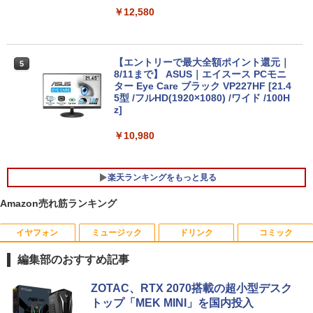
2、HDMI 2.1/DP 1.4/USB4、3画面出力
￥12,580
対応 ミニパソコン
モバイルWorkStation 中古美品 15.6イン
5
￥66,999
チ フルHD Lenovo ThinkPad P15 Gen1
/ Windows11/ 第10世代Core i7-10850H/
【エントリーで最大全額ポイント還元｜
5
16GB (32GB選択可)/ NVMe 256GB-SSD
8/11まで】 ASUS｜エイスース PCモニ
(512GB選択可)/ NVIDIA RTX 3000 カメ
ター Eye Care ブラック VP227HF [21.4
ラ 無線Wi-Fi6 Office付き Win11中古ノ
【★20％クーポン】MINISFORUM UM8
5型 /フルHD(1920×1080) /ワイド /100H
5
ートパソコン 中古パソコン 中古PC即日
80 PlusミニPC AMD Ryzen 7 8845HS 1
z]
発送
6GB/32GB RAM 512GB/1TB SSD Wind
ows 11 Pro ゲーミングpc 2.5Gbps LA
￥10,980
N/Wi-Fi6E/BT5.2/HDMI2.1/USB4/DP1.4/
￥59,990
OCuLink 搭載コンパクトPC
楽天ランキングをもっと見る
￥131,999
Amazon売れ筋ランキング
イヤフォン
ミュージック
ドリンク
コミック
薬屋のひとりごと 17巻 【電子書籍】[ 日
1
向夏 ]
編集部のおすすめ記事
￥770
Anker Soundcore P40i オフホワイト
BRUCE WAYNE feat. Flo Milli, ATL Jacob
by Amazon 天然水 ラベルレス 500ml ×24本
薬屋のひとりごと 17巻 (デジタル版ビッグガ
ZOTAC、RTX 2070搭載の超小型デスク
[Explicit]
富士山の天然水 バナジウム含有 水 ミネラル
ンガンコミックス)
トップ「MEK MINI」を国内投入
ウォーター ペットボトル 静岡県産 500ミリリ
￥7,990