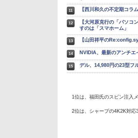
【西川和久の不定期コラム】A
11
【大河原克行の「パソコン
12
すのは「スマホーム」
【山田祥平のRe:confi
13
NVIDIA、最新のアンチ
14
デル、14,980円の23型フ
15
1位は、福田氏のスピン注入メ
2位は、シャープの4K2K対応3