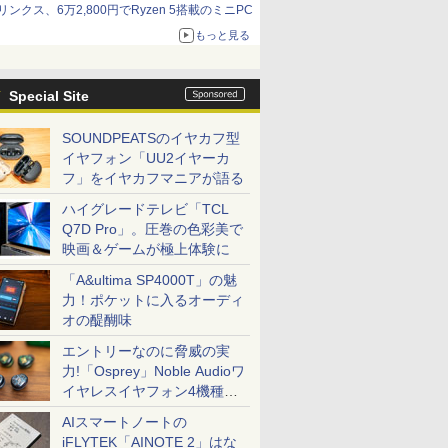
リンクス、6万2,800円でRyzen 5搭載のミニPC
もっと見る
Special Site
SOUNDPEATSのイヤカフ型
イヤフォン「UU2イヤーカ
フ」をイヤカフマニアが語る
ハイグレードテレビ「TCL
Q7D Pro」。圧巻の色彩美で
映画＆ゲームが極上体験に
「A&ultima SP4000T」の魅
力！ポケットに入るオーディ
オの醍醐味
エントリーなのに脅威の実
力!「Osprey」Noble Audioワ
イヤレスイヤフォン4機種を
一気に聴く
AIスマートノートの
iFLYTEK「AINOTE 2」はな