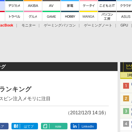
acBook
モニター
ゲーミングパソコン
ゲーミングノート
GPU
ング
1
セスランキング
日】スピン注入メモリに注目
（2012/12/3 14:16）
ェア
はてブ
note
LinkedIn