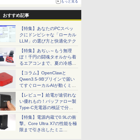
もっと見る
おすすめ記事
【特集】あなたのPCスペッ
クにドンピシャな「ローカル
LLM」の選び方と快適化テク
【特集】あぢぃ～もう無理
ぽ！千円の闘魂タオルから着
るエアコンまで、夏の冷感グ
ッズ一挙紹介
【コラム】OpenClawと
Qwen3.5-9Bプリインで届い
てすぐローカルAIが動くミニ
PC「SER9 Pro」
【レビュー】給電が途切れな
い優れもの！バッファロー製
Type-C充電器の検証で分か
ったこと
【特集】電源内蔵で0.9Lの衝
撃。Core Ultra X7の性能を極
限まで引き出したミニ
PC「GPD BOX」