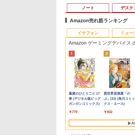
ノート
デスク
Amazon売れ筋ランキング
10
10
10
10
1
1
1
1
2
2
2
2
イヤフォン
ミュー
Amazon ゲーミングデバイス
500円OFFクーポ
OGI ミニPC AMD
・オー・データ機
とケロのデイブッ
本日10倍！高性能第10
【マラソン値引中！国
楽天1位★マラソン限
永瀬廉 プレミアム
【即納】中古ノートパ
中古パソコン | NEC |
LED ライティングボー
はじめての世界名作え
富士通 ★中古パソコ
【マラソンセール期
【大特価】中古 NEC
漫画 いしぶみ 原
【テンキー&Wi-
en 組込み V2748
ワイド液晶ディスプ
am and Kero
世代Core i7-10610Uノ
内組立の 新品】デスク
定P2倍【クーポン利用
BOX【初回限定版】
ソコン windows11
Mate MKM30B-4 |
ド 手書き 看板
ほん あかいえほんの
ン・Aランク
中ポイント5倍】中古
VersaPro VKM44X-A
が落ちてくるとき、
】ノートパソコン
ni pc 高性能 長期
23.8型/LCD-
 Book [ 島田ゆか ]
ートパソコン 中古
トップPC デスクトッ
で実質10,999円】モバ
（仮） [ 永瀬廉 ]
office付き 東芝 PB55
Windows11 | デスクト
60x80cm 結婚式 ウェ
おうち（1～40巻）
★FMVD38001
モニター 23.8インチ
PC-VKM44XZGA Co
くらは空を見ていた
6インチ SSD128GB
稼働8C/16T 最大
1DB
Dynabook G83 超軽量
プ パソコン ビジネス
イルモニター 15.6イン
Intel 第6世代Core i3 初
ップ | 一年保証 | 第8世
ルカムボード カフェ
（0） [ 中脇 初枝 ]
[ESPRIMO D588/T(i5
フルHD IPSパネル ノ
i5 1145G7 第11世代
（一般書 511） [ 
,800
,800
,370
950
￥27,600
￥153,425
￥13,999
￥8,800
￥10,800
￥18,000
￥6,500
￥26,400
￥21,280
￥7,980
￥19,800
￥1,650
8GB Core i3 第
GHz Win11Pro
約779g メモリ最大
第14世代 corei7
チ FHD IPS 薄型軽量
心者向け メモリ4GB
代 | Core i5 8500
店頭ディスプレイ マー
8500 8GB SSD500G
ングレア BenQ
CPU メモリ8GB
テレビ放送編『いし
Anker Soundcore
BRUCE WAYNE feat.
【Amazon.co.jp限
薬屋のひとりごと 17
Anker Soundcore
BRUCE WAYNE feat
by Amazon 天然水
異世界居酒屋「の
 Microsoft
GB+512GB ミニパ
16GB 新品SSD1TB
Windows11 10 SSD
1080P 高画質 プラグア
SSD128GB 15.6インチ
3.0(〜最大4.1)GHz |
カー付属 強化ガラス
Win10Pro64)]
GW2480 HDMI
SSD240GB 15イン
み』 ]
P40i ブラック
Flo Milli, ATL Jacob
定】 い・ろ・は・す
巻 (デジタル版ビッグ
P31i ブラック
Flo Milli, ATL Jacob
ラベルレス 500ml
ぶ」(22) (角川コミッ
ice付き
 USB3.2×6
13.3インチ HDMI搭載
1TB メモリ 32GB 1年
ンドプレイ 調整可能ス
HD テンキー付き ノー
MEM:8GB |
光る パネル看板 メニ
DisplayPort VGA 
HD Windows11Hom
[Explicit]
2L PET ラベルレス
ガンガンコミックス)
[Explicit]
×24本 富士山の天然
クス・エース)
dows11 Lenovo
e-C/HDMI/DP 3画
WEBカメラ5GWIFI
保証 安い 激安 ゲーム
タンド搭載 USB-C PD
トPC 日本語キーボー
SSD:512GB(新品) |
ュー 案内板(1年保証
ーカー内蔵 ケーブル
DVD 1年保証 レビュ
￥7,990
￥5,990
×8本
水 バナジウム含有 
nkpad L580 中古ノ
 Wi-Fi 産業機器
Bluetooth内蔵 中古パ
ゲーミングパソコン ゲ
対応 ミニHDMI ノート
ド コスパ
DVD-ROM | 無線LAN:
付)
き 動作確認済み 30日
特典：WPS Office 
￥250
￥1,112
￥770
￥250
￥1,380
￥832
ミネラルウォーター
パソコン PC パソ
 仕事 エッジ AI
ソコン
ーミングPC 高スペッ
PC スマホ ゲーム機対
あり | Win11Pro64bit
保証 送料無料
ンク パソコン ノー
ペットボトル 静岡県
 中古ノートPC 中
MicrosoftOffice2024
ク 動画視聴 おしゃれ
応 ブラック Ingnok
ソコン エヌイーシー
A
産 500ミリリットル
C SSD1TB メモリ
可 Windows11 送料無
本体のみ
yn02d
古パソコン
(Smart Basic)
GB 中古パソコン レ
料 持ち運び便利