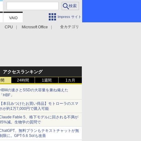
Impress サイト
全カテゴリ
CPU
Microsoft Office
アクセスランキング
時間
24時間
1週間
1カ月
HBMの速さとSSDの大容量を兼ね備えた
「HBF」
【本日みつけたお買い得品】モトローラのスマ
ホが約1万7,000円で購入可能
Claude Fable 5、格下モデルに回される不満が
85%減。生物学の質問で
ChatGPT、無料プランもテキストチャットが無
制限に。GPT-5.6 Solも改善