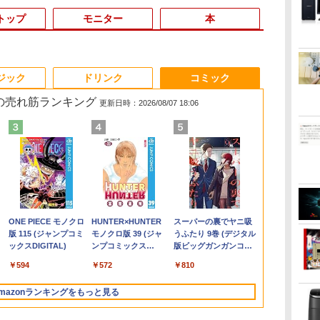
トップ
モニター
本
3
3
3
3
4
4
4
4
5
5
5
5
6
6
6
6
ジック
ドリンク
コミック
 の売れ筋ランキング
更新日時：2026/08/07 18:06
間
爆
【★最大100%ポイン
液晶モニター PCディ
ノートパソコン14イン
日本創世史
モバイルモニター 15.6
中古美品 15.6インチ
「3500U/4300Uより速
JAFルートマップ全日
【マラソン限定
★office搭載＼2年保証
DELL デル E2417H
ちいかわカレンダー
超得1,000円
【エントリー
【公式・メー
100日後に英
ぼ
ト】【新生活応援・
スプレイ 23.8 24イン
チ 極軽量約965g 富士
インチ InnoView モバ
Fujitsu LIFEBOOK
い」 NiPoGi ミニpc
本2026拡大版 [ JAFメ
30%OFF】中古 DELL
／ minipc ミニPC デス
LED液晶モニター 23.8
2027 [ ナガノ ]
活応援 豪華
ト100％還元
販・送料無料
になる1日10
￥2,728
re
2026】【Office 2019
チ 144Hz 1ms IPS フ
通 LIFEBOOK U748 高
イルディスプレイ 自立
A5510/D / Windows11/
Ryzen Embedded
ディアワークス ]
Inspiron 3501 P90F
クトップパソコン パソ
インチワイド ブラック
最新OS対応 
ス】GMKtec
ー 新品 フルH
ティブ英語書き
￥1,980
-
広島
H&B】HP デスクトップ
ルHD ノングレア 非光
性能第7世代Core i5-
型 1920*1080 FHD ポー
超高性能 第10世代
R2544初登場
Core i3 1005G1 第10
コン 新品 Office付き
1920×1080 （フル
最大180日保証
AMD Ryzen 5
Series 3 Pro 
ブレット・リン
￥49,800
￥9,999
￥16,500
￥8,980
￥25,990
￥33,800
￥6,600
￥39,800
￥46,980
￥5,300
￥19,800
￥91,999
￥11,280
￥1,980
B
ぶ
PC＋24型モニターセッ
沢 ブルーライトカット
7300U カメラ内蔵 メモ
タブルモニター IPS液晶
Core i5-10210u/ 8GB/
8GB+256GB 4TB拡張
世代CPU メモリ12GB
インテル Core i3-
HD） 16:9 IPSパネル
i3 第8世代
6コア12スレ
21.45インチ
.
Anker Soundcore
On My Road
by Amazon 天然水
ONE PIECE モノクロ
【2026年アップグレ
On My Road
by Amazon 炭酸水
HUNTER×HUNTER
Xiaomi シャオミ
BUGS LIFE
コカ・コーラ やかんの
スーパーの裏でヤニ吸
チ
ト/第8世代 Core i7/メモ
HDMI VGA スピーカー
リ最大16GB SSD1TB
パネル 薄型 軽量 持ち運
爆速256GB-SSD/ カメ
可 mini pc
SSD480GB 15インチ
2350M~i5-13500H i7-
LEDバックライト付 非
トパソコン
MAX5.0GHz 
ー IPS 21.
Liberty 5 ミッドナイ
(Stadium ver.)
ラベルレス 2L×9本
版 115 (ジャンプコミ
ード版】AOKIMI ワ
(Stadium ver.)
ラベルレス 500ml
モノクロ版 39 (ジャ
REDMI Buds 8 Lite ワ
麦茶 from 爽健美茶 ラ
うふたり 9巻 (デジタル
スピ
e
リ:8GB/16GB/32GB/SSD:256GB/512GB/1TB/DVD/USB
内蔵 ヘッドホン端子
薄い軽い FHD液晶
び 壁掛けに対応
ラ/ 無線Wi-Fi6/ Office
Windows11 Pro 動作
フルHD Windows11
10870H Windows11
光沢 ノングレア 液晶
Windows11 
32GB/最大12
VESA 100Hz
￥250
トブラック
ックスDIGITAL)
イヤレスイヤホン
×24本 強炭酸水 ペッ
ンプコミックス
イヤレスイヤホン
ベルレス
版ビッグガンガンコミ
付
ー
3.0/Wifi/無線キーボード
VESA対応 テレワーク
type-C WIFI
Switch/PS3/PS4/PS5/Xbox
付き/ Win11【中古ノー
より高速 4K×3画面出
Home WEBカメラ 無
SSD 256GB~1TB メモ
ディスプレイ ディスプ
｜中古ノート
Radeon 760M
HDMI VGA P
￥250
￥1,117
￥250
水
bluetooth イヤホン
トボトル 500ミリリ
DIGITAL)
Bluetooth 5.4 ノイズ
650mlPET×24本
ックス)
Bラ
&マウス/USBメモ
在宅勤務 法人向け オ
Bluetooth 中古ノート
One/PC/スマ
トパソコン 中古パソコ
力 ミニパソコン
線LAN テンキー 1年保
リ 8~16GB デスクトッ
レイポート VGA【中
15.6 テンキ
M.2 2280 S
Switch 3年
￥14,990
￥594
￥1,964
￥1,625
￥572
￥3,480
￥2,009
￥810
V12 小型軽量 ブルー
ットル (Smart
キャンセリング ANC
トパ
リ/Windows11/中古 パ
フィス TERRA 2441W
パソコン Office付き
ホ/USBType-C/標準
ン 中古PC】税込送料
HDMI2.0+DP1.4 静音性
証 レビュー特典：WPS
プPC office2021 安い
古】
ートパソコン
2×8TB USB4
可 (型番：AK
トゥースHi-Fi 最大
Basic)
36時間再生
 中
ソコン/ ディスプレイ
5GWIFI Bluetooth最新
HDMI対応【選べる種
無料 あす楽対応 即日
小型pc 豊富な端子
Office Bランク パソコ
激安 ゲーム 高スペッ
Microsoft O
Bluetooth5.2
mazonランキングをもっと見る
36時間再生 ぶるーと
MicrosoftOffice2024
類】タッチ/ケース付
発送（Windows10も
Type-C USB3.2 有線
ン ノートパソコン デ
ク 026
｜ノートパソ
LAN*2 VESA
ゅーす コードレス
可 Windows11
き/4Kタイプ
対応可能/ Win10）
LAN WIFI5/BT4.2 省電
ル 中古パソコン
Windows11
pc Windows1
ENCノイズキャンセ