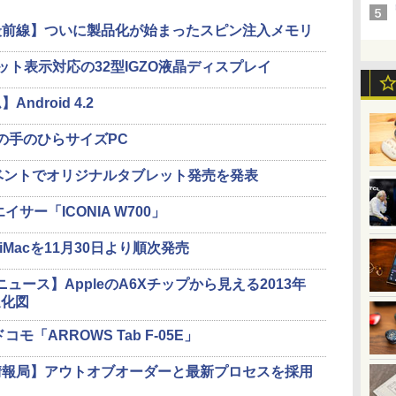
最前線】ついに製品化が始まったスピン注入メモリ
60ドット表示対応の32型IGZO液晶ディスプレイ
droid 4.2
規格の手のひらサイズPC
ベントでオリジナルタブレット発売を発表
イサー「ICONIA W700」
搭載iMacを11月30日より順次発売
ニュース】AppleのA6Xチップから見える2013年
進化図
コモ「ARROWS Tab F-05E」
情報局】アウトオブオーダーと最新プロセスを採用