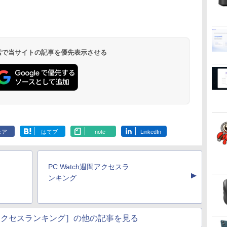
力 オフィス/学習向け
3画面出力 M6 U
リング 自動ペアリン
P2
グ Type-C充電 マイ
ク付き 防水 タッチ式
音量調整 スポーツ/通
勤/通学/WEB会議(ホ
ワイト)
 検索で当サイトの記事を優先表示させる
ェア
はてブ
note
LinkedIn
PC Watch週間アクセスラ
▲
ンキング
週間アクセスランキング］の他の記事を見る