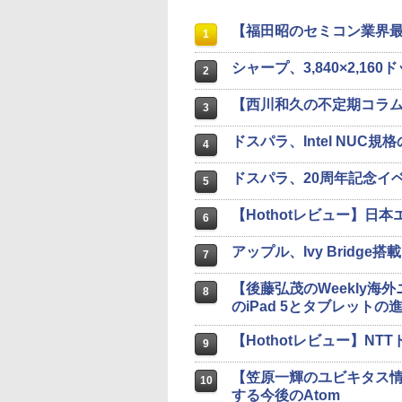
【福田昭のセミコン業界
1
シャープ、3,840×2,1
2
【西川和久の不定期コラム】An
3
ドスパラ、Intel NUC
4
ドスパラ、20周年記念イ
5
【Hothotレビュー】日本エ
6
アップル、Ivy Bridge
7
【後藤弘茂のWeekly海外
8
のiPad 5とタブレットの
【Hothotレビュー】NTTド
9
【笠原一輝のユビキタス
10
する今後のAtom