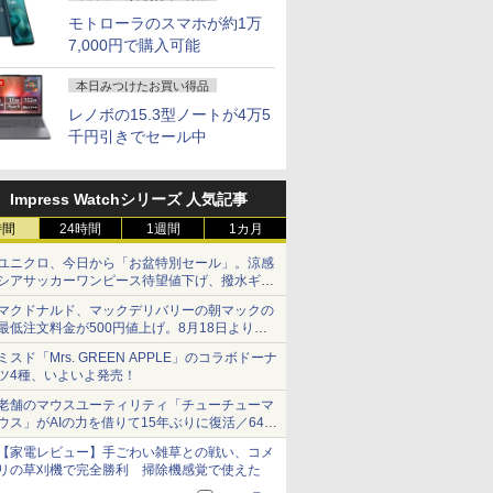
モトローラのスマホが約1万
7,000円で購入可能
本日みつけたお買い得品
レノボの15.3型ノートが4万5
千円引きでセール中
Impress Watchシリーズ 人気記事
時間
24時間
1週間
1カ月
ユニクロ、今日から「お盆特別セール」。涼感
シアサッカーワンピース待望値下げ、撥水ギア
ショーツは1990円に
マクドナルド、マックデリバリーの朝マックの
最低注文料金が500円値上げ。8月18日より
1,500円から受付
ミスド「Mrs. GREEN APPLE」のコラボドーナ
ツ4種、いよいよ発売！
老舗のマウスユーティリティ「チューチューマ
ウス」がAIの力を借りて15年ぶりに復活／64bit
化、Windows 10/11、「Chrome」も走り回
【家電レビュー】手ごわい雑草との戦い、コメ
る。復活記念で2026年末まで500円
リの草刈機で完全勝利 掃除機感覚で使えた