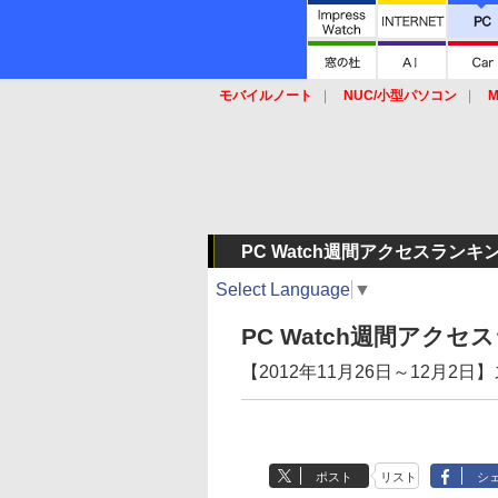
モバイルノート
NUC/小型パソコン
M
SSD
キーボード
マウス
PC Watch週間アクセスランキ
Select Language
▼
PC Watch週間アク
【2012年11月26日～12月2
ポスト
リスト
シ