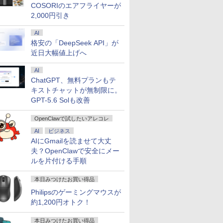
ltra
パソコン
ノボ
COSORIのエアフライヤーが
2,000円引き
AI
格安の「DeepSeek API」が
近日大幅値上げへ
AI
ChatGPT、無料プランもテ
キストチャットが無制限に。
GPT-5.6 Solも改善
OpenClawで試したいアレコレ
AI
ビジネス
AIにGmailを読ませて大丈
夫？OpenClawで安全にメー
ルを片付ける手順
本日みつけたお買い得品
Philipsのゲーミングマウスが
約1,200円オトク！
本日みつけたお買い得品