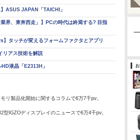
SUS JAPAN「TAICHI」
業界、東奔西走」】PCの時代は終焉する? 目指
g.sys】タッチが変えるフォームファクタとアプリ
エイリアス技術を解説
お
ルHD液晶「E2313H」
モリ製品化開始に関するコラムで6万7千pv。
2型IGZOディスプレイのニュースで6万4千pv。