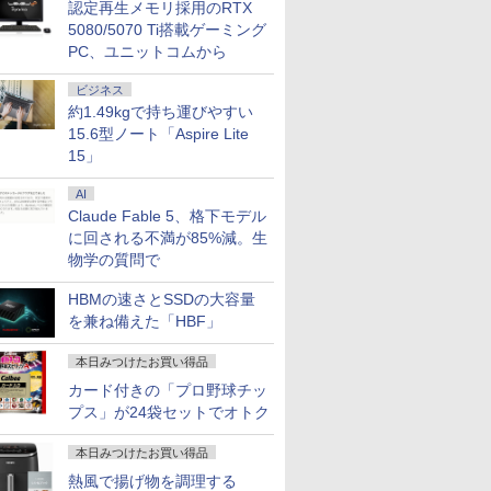
認定再生メモリ採用のRTX
5080/5070 Ti搭載ゲーミング
PC、ユニットコムから
ビジネス
7
7
7
7
8
8
8
8
9
9
9
9
10
10
10
10
約1.49kgで持ち運びやすい
15.6型ノート「Aspire Lite
15」
AI
Claude Fable 5、格下モデル
に回される不満が85%減。生
OFF｜新生
でポイン
カー直
語がもの
超得2,000円OFF&P2倍
NiPoGi ミニpc Intel
【選べるタッチ式 14イ
［小説］ 波うららか
レビュー投稿 5年保証
【正規永久版office付
【タッチ式選べる 携帯
小学1年 もっと文章読
【1500円OFFクーポ
NIPOGI ミニPC AMD
アイ・オー・データ機
バムとケロのデイブッ
本日10倍
【マラソン
楽天1位★
永瀬廉 プ
物学の質問で
特典付き｜
のチャン
】モニタ
分 ネイ
｜Surface Go2｜超軽
N5030 【2026新モデ
ンチ】モバイルモニタ
に、めおと日和 [ 百
｜MS Office 2024 H&B
き】【期間限定
式】モバイルモニター
解 （毎日のドリル） [
ン】【テンキー&Wi-
Ryzen 組込み V2748
器 ワイド液晶ディスプ
ク Bam and Kero
世代Core i
内組立の 
定P2倍【
BOX【初
第8世代｜
 ミニPC
D HP
写し [
量タブレットノートパ
ル・業界超ミニ】 最大
ー 14インチ フルHD
瀬 しのぶ ]
搭載｜中古ノートパソ
10％OFF】OEM Key
14インチ フルHD IPS
学研プラス ]
Fi】ノートパソコン
mini pc 高性能 長期
レイ 23.8型/LCD-
Day Book [ 島田ゆか ]
ートパソコ
トップPC
で実質10,
（仮） [ 永
HBMの速さとSSDの大容量
｜Core
 7640HS
322pe
ゼイ ]
ソコン｜中古ノートパ
3.1Hz mini pc
IPSパネル 非光沢 タッ
コン Windows11
ACEMAGIC ミニpc
パネル 非光沢 タッチ
15.6インチ SSD128GB
安定稼働8C/16T 最大
A241DB
Dynaboo
プ パソコ
イルモニター
を兼ね備えた「HBF」
￥29,800
￥29,900
￥11,999
￥2,420
￥29,800
￥89,800
￥11,999
￥748
￥21,800
￥52,800
￥12,370
￥4,950
￥27,600
￥153,425
￥13,999
￥8,800
｜中古ノー
ッド
FHDモニタ
ソコン Windows11
Windows11 Pro
チ式/非タッチ式選択可
Office付｜テンキー
AMD R5
式/非タッチ式選択可能
メモリ8GB Core i3 第
4.3GHz Win11Pro
約779g 
第14世代 co
チ FHD I
DDR5
5型 角度調整
office付き｜CPU第8世
12GB+256GB SSD
能 Type-C対応 HDMI
DVD 搭載｜Core i5 第7
7430U【16GB
Type-C対応 HDMI
8世代 Microsoft
16GB+512GB ミニパ
16GB 新品
Windows1
1080P 
本日みつけたお買い得品
office付き
8GB
 液晶
代｜メモリ8GB
(4TB拡大可能) 4K 静音
デュアルモニター サブ
世代 メモリ 8GB SSD
LPDDR4 512GB SSD
VESA対応 モニター 持
Office付き
ソコン USB3.2×6
13.3インチ
1TB メモリ
ンドプレイ
パソコン
 PCIe3.0
S5
SSD128GB｜
高速熱放散 小型超軽量
モニター 3年保証 ミニ
256GB｜店長厳選
M.2 】 Windows11Pro
ち運び サブディスプレ
Windows11 Lenovo
Type-C/HDMI/DP 3画
WEBカメラ
保証 安い 
タンド搭載 
カード付きの「プロ野球チッ
ー付き｜ノ
SD1TB/最大
保証 転送不
Microsoft office2019
ミニパソコン豊富なイ
PC対応 テレワーク 在
Lenovo ThinkPad
対応 最大4.3GHz mini
イ デュアルモニター テ
Thinkpad L580 中古ノ
面4K Wi-Fi 産業機器
Bluetoo
ゲーミング
対応 ミニH
プス」が24袋セットでオトク
2F1UT）
搭載｜タブレット型パ
ンターフェース
宅勤務 EVICIV
15.6型 Bluetooth Wi-
pc WiFi6 SSD容量拡大
レワーク ミニPC対応
ートパソコン PC パソ
医療 仕事 エッジ AI
ソコン
ーミングP
PC スマホ
ffice付き
 2.5Gbps
ソコン｜Webカメラ搭
USB3.2/HDMI 2.0×2 高
Fi 無線｜中古 パソコン
可能 小型pc 4K@60Hz
EVICIV
コン 中古ノートPC 中
Microsoft
ク 動画視
応 ブラック 
本日みつけたお買い得品
コン
 静音 mini
載｜2in1｜ノートパソ
速2.4G/5GWi-Fi BT4.2
中古PC Word Excel
静音 高速熱放散 ミニパ
古PC SSD1TB メモリ
可 Windo
本体のみ
yn02d
熱風で揚げ物を調理する
 第8世代
1 Pro 4K
コン｜中古パソコン｜
省電力 小型パソコン
ソコン 6C12T BT5.2
16GB 中古パソコン レ
料 持ち運