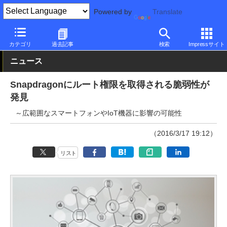
Powered by
Translate
PC Watch
市場
セキュリティ
その他
カテゴリ
過去記事
検索
Impressサイト
ニュース
Snapdragonにルート権限を取得される脆弱性が
発見
～広範囲なスマートフォンやIoT機器に影響の可能性
（2016/3/17 19:12）
リスト