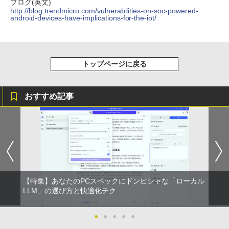
ブログ(英文)
￥250
http://blog.trendmicro.com/vulnerabilities-on-soc-powered-
￥14,990
￥594
￥1,117
android-devices-have-implications-for-the-iot/
【2026年アップグレード版】AOKIMI ワイヤ
On My Road (Stadium ver.)
HUNTER×HUNTER モノクロ版 39 (ジャンプ
レスイヤホン bluetooth イヤホン V12 小型
コミックスDIGITAL)
by Amazon 炭酸水 ラベルレス 500ml ×24本
トップページに戻る
軽量 ブルートゥースHi-Fi 最大36時間再生 ぶ
強炭酸水 ペットボトル 500ミリリットル (Sm
￥250
るーとゅーす コードレス ENCノイズキャン
art Basic)
￥572
セリング 自動ペアリング Type-C充電 マイク
付き 防水 タッチ式音量調整 スポーツ/通勤/通
おすすめ記事
￥1,625
学/WEB会議(ホワイト)
On My Road (Stadium ver.)
スーパーの裏でヤニ吸うふたり 9巻 (デジタル
￥1,964
版ビッグガンガンコミックス)
コカ・コーラ やかんの麦茶 from 爽健美茶 ラ
ベルレス 650mlPET×24本
￥250
￥810
Xiaomi シャオミ REDMI Buds 8 Lite ワイヤ
￥2,009
レスイヤホン Bluetooth 5.4 ノイズキャンセ
リング ANC 36時間再生
【特集】あなたのPCスペックにドンピシャな「ローカル
￥3,480
LLM」の選び方と快適化テク
●
●
●
●
●