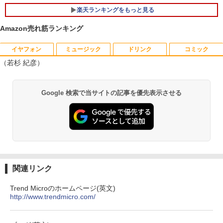
y Audio）【整備済み中古品】
楽天ランキングをもっと見る
￥13,800
＼500円OFFクーポンあり！／ モバイル
5
Amazon売れ筋ランキング
モニター 15.6インチ 1080PフルHD ディ
スプレイ VESA対応 コスパ デュアルモニ
イヤフォン
ミュージック
ドリンク
コミック
ター サブモニター ゲーミングモニター
【期間限定破格金額！】新生活 新古品 W
ポータブルモニター 外付けモニター リモ
5
（若杉 紀彦）
in11搭載 パソコンノートパソコンoffice
ートワーク IPS mini pc ミニPC 多デバ
付き 初心者向けノートPC 初期設定済 1
イス対応 ブラック
Anker Soundcore P40i オフホワイト
BRUCE WAYNE feat. Flo Milli, ATL Jacob
【Amazon.co.jp限定】 い・ろ・は・す 2L P
薬屋のひとりごと 17巻 (デジタル版ビッグガ
5.6型 インテル高速CPU ランダムで発送
Google 検索で当サイトの記事を優先表示させる
[Explicit]
ET ラベルレス ×8本
ンガンコミックス)
メモリ4GB～ 高速SSD1TB 最大 フルHD
￥9,480
Webカメラ zoom 軽量薄型 無線 型番更
￥7,990
新で在庫処分
￥250
￥1,112
￥770
￥12,980
Anker Soundcore P31i ブラック
BRUCE WAYNE feat. Flo Milli, ATL Jacob
by Amazon 天然水 ラベルレス 500ml ×24本
異世界居酒屋「のぶ」(22) (角川コミックス・
[Explicit]
富士山の天然水 バナジウム含有 水 ミネラル
エース)
ウォーター ペットボトル 静岡県産 500ミリリ
￥5,990
関連リンク
ットル (Smart Basic)
￥250
￥832
Trend Microのホームページ(英文)
￥1,380
http://www.trendmicro.com/
Anker Soundcore Liberty 5 ミッドナイトブ
見知らぬ糸
ONE PIECE モノクロ版 115 (ジャンプコミッ
ラック
クスDIGITAL)
by Amazon 天然水ラベルレス 2L×9本