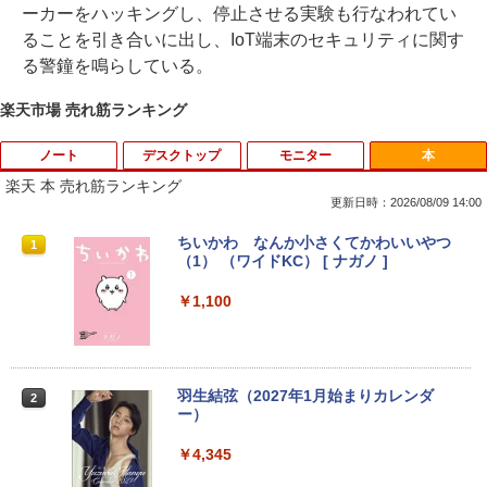
ーカーをハッキングし、停止させる実験も行なわれてい
ることを引き合いに出し、IoT端末のセキュリティに関す
る警鐘を鳴らしている。
楽天市場 売れ筋ランキング
ノート
デスクトップ
モニター
本
楽天 本 売れ筋ランキング
更新日時：2026/08/09 14:00
【★最大100%ポイント】【大特価!訳あ
富士通 Fujitsu 液晶モニター VL-17CST
ちいかわ なんか小さくてかわいいやつ
1
1
1
り!】富士通 LIFEBOOK A576/第6世代 C
17インチ スクエア ホワイト LCD LEDバ
（1） （ワイドKC） [ ナガノ ]
ore i3/メモリ:4GB/SSD:128GB/15.6型液
ックライト SXGA 1280×1024 TNパネル
晶/USB 3.0/VGA/HDMI/DVD/Office/中古
非光沢 ノングレア DVI VESA準拠 ディス
￥1,100
パソコン ノートパソコン Windows11 W
プレイ 【中古】
indows10
￥2,750
￥8,999
羽生結弦（2027年1月始まりカレンダ
2
ー）
【超特価】厳選大手メーカー 液晶モニタ
2
【マラソンP5倍/10%オフクーポン】中古
ー シークレット 19インチワイド ノング
￥4,345
2
ノートパソコン Windows11 Pro Office
レア VGA DELL NEC 等 液晶ディスプレ