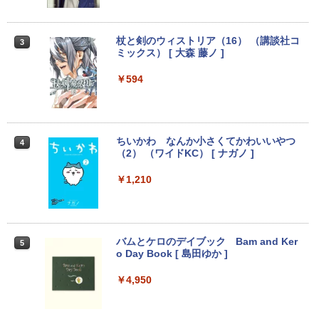
付き Panasonic Let's note CF-NX3 第4
イ【中古】
世代 Core i5 メモリ8GB 高速SSD256GB
12.1インチ Bluetoot WEBカメラ Wi-Fi
￥3,100
HDMI 初期設定済み 送料無料 90日保証
杖と剣のウィストリア（16） （講談社コ
3
ミックス） [ 大森 藤ノ ]
￥9,800
￥594
モバイルモニター 15.6インチ InnoView
3
モバイルディスプレイ 自立型 1920*1080
FHD ポータブルモニター IPS液晶パネル
中古パソコン | Lenovo | ThinkPad L57
薄型 軽量 持ち運び 壁掛けに対応 Switc
3
0 | Windows11 | ノートPC | 一年保証 |
h/PS3/PS4/PS5/Xbox One/PC/スマホ/U
第7世代 | Core i5 7200U 2.5(～最大3.1)
SBType-C/標準HDMI対応【選べる種
ちいかわ なんか小さくてかわいいやつ
4
GHz | MEM:8GB | HDD:500GB | DVDマ
類】タッチ/ケース付き/4Kタイプ
（2） （ワイドKC） [ ナガノ ]
ルチ | 無線LAN:あり | テンキー | Win11P
ro64Bit | ACアダプター付属
￥8,980
￥1,210
￥9,980
アースドリームス 厳選おまかせモニター
4
バムとケロのデイブック Bam and Ker
21.5型〜27型ワイド 【HDMI対応 / FULL
5
o Day Book [ 島田ゆか ]
【期間限定 ポイント10倍】Lenovo Idea
HD解像度】 大手メーカー液晶 (Dell/HP/
4
Pad D330 10.1型 2-in-1 タブレットPC／
NEC等) テレワーク デュアルモニター S
着脱式キーボード（intel 第九世代Celero
witch PS4 PS5対応 【整備済み中古品】
￥4,950
n N4000/4GB/64GB eMMC/HD IPS液晶
Type-C データ/充電可）/microSD対応
￥6,470
（最大128GB）/Windows 11 Pro／Dolb