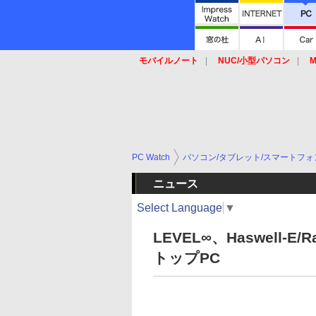
モバイルノート
NUC/小型パソコン
M
SSD
キーボード
マウス
PC Watch
パソコン/タブレット/スマートフォ
ニュース
Select Language
▼
LEVEL∞、Haswell-
トップPC