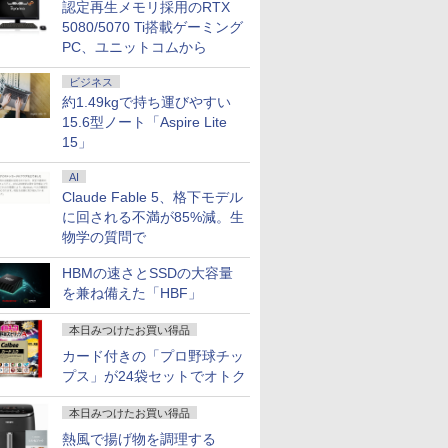
認定再生メモリ採用のRTX
5080/5070 Ti搭載ゲーミング
PC、ユニットコムから
ビジネス
約1.49kgで持ち運びやすい
15.6イン
クーポ
00円
層がして
【リフレッシュレート
中古美品 15.6インチ
「28%クーポンで
[新品]ブルーロック (1-
新発売 [1+1年保証] モニ
良品 15.6インチ HP
【エントリーでポイン
【3千円以上送料無料】
楽天ランキング1位★
【P10倍】&【40,000円
ホワイト・シリーズ！
信じていた仲間達にダ
【新品】【
【マラソン
ASUS エ
角川まんが
15.6型ノート「Aspire Lite
RUM M1-
/4
1億円」の
100Hz】LG モニター
HP Notebook 250G7
97,848円」GEEKOM
39巻 最新刊) 全巻セッ
ター 100Hz 21.5インチ
Notebook 250G7
ト10倍】 Aランク 良品
古川優香が本気で作っ
三年保証 新品 ノート
クーポン】【国内生
モニター 白 21.5インチ
ンジョン奥地で殺され
位！】ノー
冷ファンへ
晶ディスプレ
ズ 日本の
15」
 超高性能
C、インテル
1:59】
 正徳 ]
23.8インチ フルHD
Windows11 超高性能
A7 Max ミニPC AMD
ト
23.8インチ 27インチ pc
Windows11 超高性能
HP Z4 G4 ワークステ
た!ショルダーバッグ
パソコン パソコン
産・公式】 新品 NEC
23.8インチ 100Hz
かけたがギフト『無限
新品第13
ップ中！
Care [ 27
巻+別巻5
i5-
00HX、
or A24i
IPS 液晶モニター ブル
第10世代Core i5-
Ryzen 9 7940HS搭載
モニター 1ms応答 パソ
第10世代Core i5-
ーション Xeon W-2223
Office付き
デスクトップパソコン
200Hz ゲーミングモニ
ガチャ』でレベル9999
ノートPC O
RTX5060×C
HD(1920×1
[ 山本 博文
￥11,440
￥30,789
￥135,900
￥22,836
￥11,999
￥31,889
￥121,000
￥5,489
￥34,680
￥182,661
￥12,799
￥792
￥29,800
￥239,875
￥15,800
￥23,760
AI
 爆速
2GB+1TB/
プレイ
ーライト低減 フリッカ
1035G1 8GB 爆速
【8745HS/H255より上
コン モニター
1035G1 8GB 爆速
メモリ32GB NVMe
Windows11搭載
office付き LAVIE
ター【1ms応答 2mm
の仲間達を手に入れて
ノートパソ
代】ゲーミ
ド ] VA2
B-SSD カ
ット、
インチ
ーセーフ HDMI LGエ
NVMe式256GB-SSD カ
位】Radeon 780M(単
Claude Fable 5、格下モデル
1920*1080 FHD ゲーミ
NVMe式256GB-SSD カ
SSD 512GB NVIDIA
14/15.6インチ型ワイド
Direct DT Windows
ベゼル】pcモニター
元パーティーメンバー
向け Wind
生活応援 
ice付き
MM×2メモ
レッシュレ
レクトロニクス PCモ
メラ 無線 Office付き
体GPU級性能)｜
ングモニター 非光沢 VA
メラ 無線 Office付き
RTX A2000 GDDR6
液晶 フルHD 第14世代
11 Home Core Ultra 5-
1920*1080 FHD パソコ
と世界に復讐＆『ざま
設定済 W
デスクトップ
に回される不満が85%減。生
古ノートパ
Fi
 1670
ニター 24MS500-B
Win11【中古ノートパ
128GB DDR5拡張可能
角度調整 VESA
Win11【中古ノートパ
12GB Windows11 Pro
CPU intel N3450 Core
225 メモリ 16GB SSD
ン モニター 非光沢 チ
ぁ！』します！【電子
zoom 日
原神対応 メ
物学の質問で
ソコン 中
5.2、
 ΔE＜1 低
24MS500B 新品 VESA
ソコン 中古パソコン 中
｜USB4×2｜4画面8K｜
Freesync
ソコン 中古パソコン 中
4コア win11pro 中古デ
i5 i7 メモリ8GB~32GB
1TB 可能 24インチモ
ルト VESA Freesync
書籍】
ド 14.1型 I
SSD1TB W
料 あす
 大画面
規格
古PC】送料無料 あす
デュアル2.5G LAN｜3
pc/switch/ps4/ps5/xbox
古PC】送料無料 あす
スクトップパソコン 中
SSD128GB~1TB WEB
ニター 1年保証 送料無
スピーカー内蔵
Celeron
キーボード
HBMの速さとSSDの大容量
送
C、3画面出
にやさしい
楽対応 即日発送
年保証｜Win11 Pro｜
スピーカー内蔵
楽対応 即日発送
古PC z4g4 中古ワーク
カメラ テンキー付き
料 【NortonP】
kksmart 1+1年保証
SSD1TB(
線LAN 
を兼ね備えた「HBF」
10も対応可
タンド
（Windows10も対応可
在宅/クリエイター/ゲー
（Windows10も対応可
ステーションhp 中古パ
大容量 大画面 zoom軽
バッテリー
き パソコン
能 Win10）
ミング向け mini pc
能 Win10）
ソコンwindows11
量 初心者向け
学生 プレ
心者 1年
本日みつけたお買い得品
16GB+1TB
向け
新品
カード付きの「プロ野球チッ
プス」が24袋セットでオトク
本日みつけたお買い得品
熱風で揚げ物を調理する