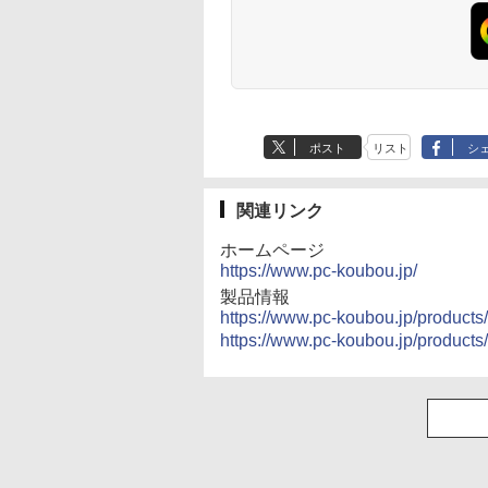
Anker Soundcore
BRUCE WAYNE feat.
【Amazon.co.jp限
薬屋のひとりごと 17
Anker Soundcore
BRUCE WAYNE feat
by Amazon 天然水
異世界居酒屋「の
P40i オフホワイト
Flo Milli, ATL Jacob
定】 い・ろ・は・す
巻 (デジタル版ビッグ
P31i ブラック
Flo Milli, ATL Jacob
ラベルレス 500ml
ぶ」(22) (角川コミッ
[Explicit]
2L PET ラベルレス
ガンガンコミックス)
[Explicit]
×24本 富士山の天然
クス・エース)
￥7,990
￥5,990
×8本
水 バナジウム含有 
￥250
￥1,112
￥770
￥250
￥1,380
￥832
ミネラルウォーター
ペットボトル 静岡県
ポスト
リスト
シ
産 500ミリリットル
(Smart Basic)
関連リンク
ホームページ
https://www.pc-koubou.jp/
製品情報
https://www.pc-koubou.jp/product
https://www.pc-koubou.jp/product