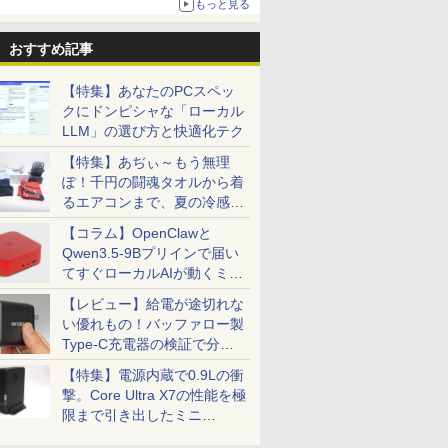
もっと見る
おすすめ記事
【特集】あなたのPCスペッ
クにドンピシャな「ローカル
LLM」の選び方と快適化テク
【特集】あぢぃ～もう無理
ぽ！千円の闘魂タオルから着
るエアコンまで、夏の冷感グ
ッズ一挙紹介
【コラム】OpenClawと
Qwen3.5-9Bプリインで届い
てすぐローカルAIが動くミニ
PC「SER9 Pro」
【レビュー】給電が途切れな
い優れもの！バッファロー製
Type-C充電器の検証で分か
ったこと
【特集】電源内蔵で0.9Lの衝
撃。Core Ultra X7の性能を極
限まで引き出したミニ
PC「GPD BOX」