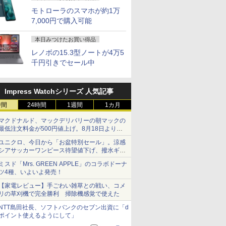
モトローラのスマホが約1万
7,000円で購入可能
本日みつけたお買い得品
レノボの15.3型ノートが4万5
千円引きでセール中
Impress Watchシリーズ 人気記事
時間
24時間
1週間
1カ月
マクドナルド、マックデリバリーの朝マックの
最低注文料金が500円値上げ。8月18日より
1,500円から受付
ユニクロ、今日から「お盆特別セール」。涼感
シアサッカーワンピース待望値下げ、撥水ギア
ショーツは1990円に
ミスド「Mrs. GREEN APPLE」のコラボドーナ
ツ4種、いよいよ発売！
【家電レビュー】手ごわい雑草との戦い、コメ
リの草刈機で完全勝利 掃除機感覚で使えた
NTT島田社長、ソフトバンクのセブン出資に「d
ポイント使えるようにして」