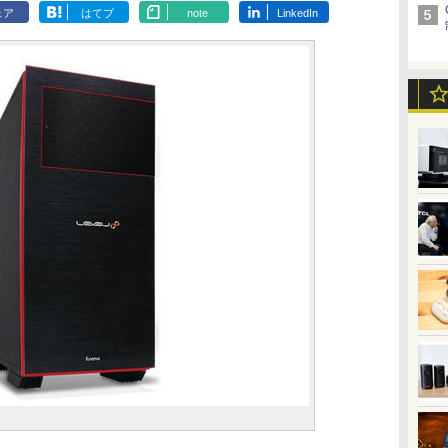
ェア
はてブ
note
LinkedIn