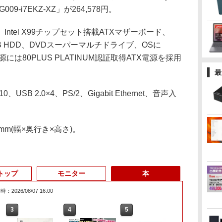
009-i7EKZ-XZ」が264,578円。
tel X99チップセット搭載ATXマザーボード、
、1TB HDD、DVDスーパーマルチドライブ、OSに
載。電源には80PLUS PLATINUM認証取得ATX電源を採用
最
SB 2.0×4、PS/2、Gigabit Ethernet、音声入
mm(幅×奥行き×高さ)。
トップ
モニター
本
：2026/08/07 16:00
3
3
3
3
4
4
4
4
5
5
5
5
6
6
6
6