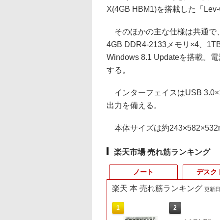
X(4GB HBM1)を搭載した「Lev-G
そのほかの主な仕様は共通で、In
4GB DDR4-2133メモリ×4
Windows 8.1 Updateを搭
する。
インターフェイスはUSB 3.0×10、U
出力を備える。
本体サイズは約243×582×532
楽天市場 売れ筋ランキング
ノート
デスク
楽天 本 売れ筋ランキング
更新日時
10
10
10
10
1
1
1
1
2
2
2
2