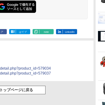
.
Anker Soundcore
On My Road
by Amazon 天然水
ONE PIECE モノクロ
【2026年アップグレ
On My Road
by Amazon 炭酸水
HUNTER×HUNTER
Xiaomi シャオミ
BUGS LIFE
コカ・コーラ やかんの
スーパーの裏でヤニ吸
Liberty 5 ミッドナイ
(Stadium ver.)
ラベルレス 2L×9本
版 115 (ジャンプコミ
ード版】AOKIMI ワ
(Stadium ver.)
ラベルレス 500ml
モノクロ版 39 (ジャ
REDMI Buds 8 Lite ワ
麦茶 from 爽健美茶 ラ
うふたり 9巻 (デジタル
￥250
トブラック
ックスDIGITAL)
イヤレスイヤホン
×24本 強炭酸水 ペッ
ンプコミックス
イヤレスイヤホン
ベルレス
版ビッグガンガンコミ
￥250
￥1,117
￥250
水
bluetooth イヤホン
トボトル 500ミリリ
DIGITAL)
Bluetooth 5.4 ノイズ
650mlPET×24本
ックス)
￥14,990
￥594
￥1,964
￥1,625
￥572
￥2,980
￥2,009
￥810
V12 小型軽量 ブルー
ットル (Smart
キャンセリング ANC
トゥースHi-Fi 最大
Basic)
36時間再生
ェア
はてブ
note
LinkedIn
36時間再生 ぶるーと
ゅーす コードレス
ENCノイズキャンセ
リング 自動ペアリン
グ Type-C充電 マイ
ク付き 防水 タッチ式
音量調整 スポーツ/通
勤/通学/WEB会議(ホ
ワイト)
s/detail.php?product_id=579034
s/detail.php?product_id=579037
トップページに戻る