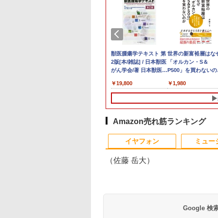
ランキング1位★
10倍】&【40,000円
イト・シリーズ！
ていた仲間達にダ
【新品】【楽天1
【マラソン値引中！水
ASUS エイスース 液
角川まんが学習シリー
ノートパソコン 極軽量
超得10％OFF｜買い替
Yoothi 互換品 液晶
獣医腫瘍学テキスト 第
【エントリーでポイ
良品 15.6インチ HP
＼500円OFFクーポ
世界の新富裕層はな
保証 新品 ノート
ポン】【国内生
ター 白 21.5インチ
ョン奥地で殺され
位！】ノートパソコン
冷ファンへグレードア
晶ディスプレイ Eye
ズ 日本の歴史 全16
約965g 富士通
えならこれ!!
15.6インチ
2版[本/雑誌] / 日本獣医
ト100％還元チャンス
Notebook 250G7
あり！／ モバイルモ
「オルカン・S＆
コン パソコン
公式】 新品 NEC
8インチ 100Hz
たがギフト『無限
新品第13世代CPU搭載
ップ中！
Care [ 27型 / フル
巻+別巻5冊定番セット
LIFEBOOK U748 14イ
Microsoft office付き
NV156FHM-N41
がん学会/著 日本獣医が
GMKtec G10 ミニ
Windows11 超高性
ター 15.6インチ 108
P500」を買わないの
ice付き
クトップパソコン
0Hz ゲーミングモニ
ャ』でレベル9999
ノートPC Office付き
RTX5060×Core i7 14世
HD(1920×1080) / ワイ
[ 山本 博文 ]
ンチ 高性能第7世代
デスクトップパソコン
NV156FHM-N42
ん学会獣医腫瘍科認定
PC【AMD Ryzen 5
第10世代Core i5-
フルHD ディスプレ
20代で純資産4億円
,680
2,661
,799
2
￥29,800
￥239,875
￥15,800
￥23,760
￥16,500
￥29,800
￥9,250
￥19,800
￥61,999
￥29,689
￥9,480
￥1,980
ndows11搭載
ice付き LAVIE
【1ms応答 2mm
間達を手に入れて
ノートパソコン 初心者
代】ゲーミングPC 新
ド ] VA279HG
Core i5-7300U カメラ
中古デスクトップ 第8
NV156FHM-N43
医認定委員会/監修
3500U DDR4 16GB
1035G1 8GB 爆速
VESA対応 コスパ デ
つくった超レバレッ
/15.6インチ型ワイド
ect DT Windows
ル】pcモニター
ーティーメンバー
向け Windows11 初期
生活応援 福袋セット
内蔵 メモリ最大16GB
世代 メモリ8GB
NV156FHM-N46
512GB/256GB/1T
NVMe式256GB-SSD
アルモニター サブモ
投資の極意 [ 宮脇 
 フルHD 第14世代
ome Core Ultra 5-
0*1080 FHD パソコ
界に復讐＆『ざま
設定済 Webカメラ
デスクトップPC Apex
SSD1TB 薄い軽い FHD
SSD256GB
NV156FHM-N47
SSD】4C/8T 3.7GHz
メラ 無線 Office付き
ター ゲーミングモニ
き ]
 intel N3450 Core
 メモリ 16GB SSD
モニター 非光沢 チ
』します！【電子
zoom 日本語キーボー
原神対応 メモリ32GB
液晶 type-C WIFI
HDD500GB
NV156FHM-N49 対応
64GB 16T拡張
Win11【中古ノート
ー ポータブルモニタ
i7 メモリ8GB~32GB
B 可能 24インチモ
VESA Freesync
】
ド 14.1型 Intel
SSD1TB Windows11
Bluetooth Office付き
Windows11 セット購
FullHD 1920x1080 IPS
Windows11 Pro 8K/
ソコン 中古パソコン
外付けモニター リモ
Amazon売れ筋ランキング
128GB~1TB WEB
ー 1年保証 送料無
ーカー内蔵
Celeron メモリ8GB
キーボード マウス 無
5GWIFI Bluetooth最新
入可能 単品 NEC デス
LED LCD 液晶ディス
3画面出力 LAN *2
古PC】送料無料 あ
トワーク IPS mini p
ラ テンキー付き
NortonP】
mart 1+1年保証
SSD1TB(最大) 大容量
線LAN ヘッドセット付
MicrosoftOffice2024
クトップ PC パソコン
プレイ 修理交換用液晶
WiFi5 Bluetooth5.0
楽対応 即日発送
ミニPC 多デバイス
イヤフォン
ミュー
量 大画面 zoom軽
バッテリービジネス 大
き パソコン VALO 初
可 Windows11 中古ノ
中古 おすすめ デスク
パネル
Nucbox みにpc Ryz
（Windows10も対
応 ブラック
初心者向け
学生 プレゼント 学生
心者 1年保証 国内組立
ートパソコン
トップパソコン マイ
5
能 Win10）
（佐藤 岳大）
向け
新品
クロソフトオフィス
N95/N97/N100/4300U
2019 PC
より高性能
Google