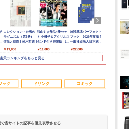
ン
ン
ぜ
良品 15.6インチ HP
MINISFORUM｜ミニ
★Gigastone モニター
コレクション・台湾の
FUJITSU/富士通
レビュー投稿 5年保証
【公式限定2年保証】
和山やま作品4冊セッ
＼11日まで限定価格／
グリーンハウス 7型ワ
施設基準パーフェクト
【全品最大2500円OFF
良品 フルHD 
【新品★20％
【楽天1位!1,6
世界の超富裕
】
ニ
Notebook 250G7
スフォーラム 超小型
21.45インチ ディスプ
モダニズム（第6巻）
ESPRIMO
｜MS Office 2024
モニター 21.5インチ フ
ト 小冊子＆アクリルス
ノートパソコン 新品
イド液晶 電子POP 取
ブック 2026年度版 [
クーポン】【新品マウ
チ HP 250G7
ン】MINISFO
OFFクーポン 8
いる「最初の
能
0P
か
Windows11 超高性能
デスクトップパソコン
レイ PCモニター VESA
衛生と病院 [ 鈴木哲造 ]
G6012/MX【第12世代
H&B 搭載｜中古ノート
ルhd 高画質 100Hz VA
タンド付き特装版 （ビ
福袋 6点セット Intel
付金具付き ホワイト
一般社団法人日本施設
ス＋新品キーボード
Windows11
1390ミニP
20:00-8/11 0
作り方 [ 小原
イ
を
第10世代Core i5-
LN150W(Windows 11
モニタ ノングレア フル
Intel Core i5-
パソコン Windows11
ノングレア 非光沢 ス
ームコミックス） [ 和
Pentium GOLD 6500Y
GH-EP7F-WH
基準管理士協会 ]
付】Core i7 第8世代
第10世代Core 
Core i9-139
Xiaomi Monit
￥29,689
￥49,800
￥9,980
￥19,800
￥55,000
￥29,800
￥9,999
￥11,000
￥29,999
￥10,970
￥22,000
￥54,999
￥30,789
￥88,999
￥12,580
￥2,200
ュ
ジ
1035G1 8GB 爆速
Pro/Intel Processor
HD 75Hz ブルーライト
12500T/16GB(DDR4)/M.2
Office付｜テンキー
ピーカー内蔵 3年保証
山 やま ]
メモリ8GB
[GHEP7FWH]
Dell OptiPlex
1035G1 8GB
16GB+500/3
2026 ディス
 カ
ニ
さ
NVMe式256GB-SSD カ
N150/メモリ 8GB/SSD
軽減 パネル 178度 広角
SSD256GB/無線
DVD 搭載｜Core i5 第
ディスプレイ パソコン
SSD256GB
3060/3070 SFF 22イン
NVMe式256G
ベアボーンキ
1080P 23.8
楽天ランキングをもっと見る
タ
メラ 無線 Office付き
256GB/VESA) ミニPC
高解像度目に優しいフ
LAN/Win11Pro-64bit】
7世代 メモリ 8GB SSD
モニター PCモニター
Windows11 WPS
チ液晶セッ Office付き
メラ 無線 Off
DDR4 SODI
144Hzリフ
パ
ー
Win11【中古ノートパ
LN150W-8/256-
リッカーフリー (PS5確
中古/送料無料 ※沖縄、
256GB｜店長厳選
フルハイビジョン 21イ
Office付き 初期設定済
Windows11 メモリ
Win11【中
リ、 2.5G/Wi-
ート sRGB99%
4K
 中
ー
ソコン 中古パソコン 中
W11Pro(N150)
認済み/HDMI/VGA/3年
離島を除く
Lenovo ThinkPad
ンチ 液晶モニター ア
み 14インチ フルHD ノ
8GB/16GB/32GB
ソコン 中古パ
6/Bluetooth 
万色 300nits
す
c
古PC】送料無料 あす
保証)
15.6型 Bluetooth Wi-
イリスオーヤマ DT-JF
ートPC 初心者 学生 在
SSD256GB/512GB/
古PC】送料無
HDMI 2.1/DP
ブルーライト
対
楽対応 即日発送
Fi 無線｜中古 パソコン
* 安心延長保証対象
宅ワーク テンキー Wi-
1TB DisplayPort 2画
楽対応 即日発
1.4/TYPE-
TÜV認証 目
ジック
ドリンク
コミック
en
応可
（Windows10も対応可
中古PC Word Excel
Fi Bluetooth HDMI 軽
面同時出力 WIFI子機
（Windows
力対応ミニpc
調整可能なス
能 Win10）
量 持ち運び 安い
付 USB3.0中古デスク
能 Win10）
VESA
/N150
トップパソコン
 検索で当サイトの記事を優先表示させる