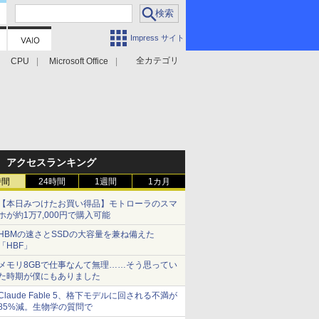
Impress サイト
全カテゴリ
CPU
Microsoft Office
アクセスランキング
時間
24時間
1週間
1カ月
【本日みつけたお買い得品】モトローラのスマ
ホが約1万7,000円で購入可能
HBMの速さとSSDの大容量を兼ね備えた
「HBF」
メモリ8GBで仕事なんて無理……そう思ってい
た時期が僕にもありました
Claude Fable 5、格下モデルに回される不満が
85%減。生物学の質問で