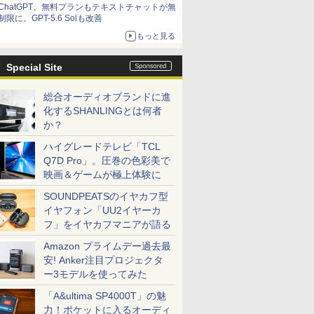
ChatGPT、無料プランもテキストチャットが無
制限に。GPT-5.6 Solも改善
もっと見る
Special Site
総合オーディオブランドに進
化するSHANLINGとは何者
か？
ハイグレードテレビ「TCL
Q7D Pro」。圧巻の色彩美で
映画＆ゲームが極上体験に
SOUNDPEATSのイヤカフ型
イヤフォン「UU2イヤーカ
フ」をイヤカフマニアが語る
Amazon プライムデー過去最
安! Anker注目プロジェクタ
ー3モデルを使ってみた
「A&ultima SP4000T」の魅
力！ポケットに入るオーディ