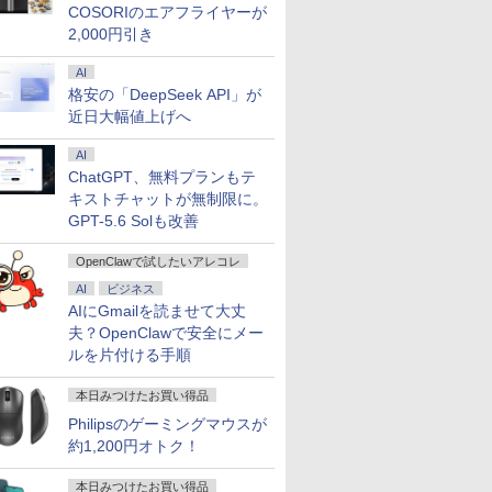
COSORIのエアフライヤーが
2,000円引き
AI
格安の「DeepSeek API」が
近日大幅値上げへ
AI
ChatGPT、無料プランもテ
キストチャットが無制限に。
GPT-5.6 Solも改善
OpenClawで試したいアレコレ
AI
ビジネス
AIにGmailを読ませて大丈
夫？OpenClawで安全にメー
ルを片付ける手順
本日みつけたお買い得品
Philipsのゲーミングマウスが
約1,200円オトク！
本日みつけたお買い得品