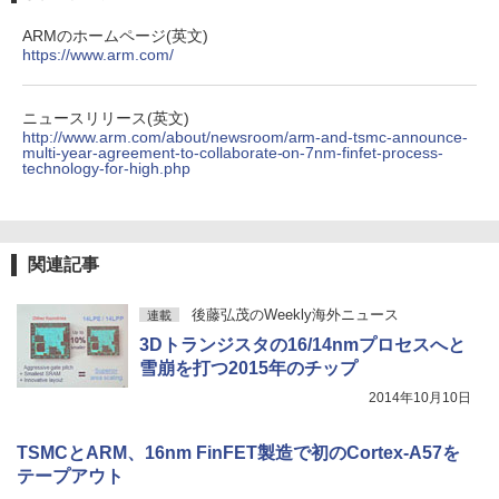
￥1,625
ャンス】GMKtec ミニpc G3S【Intel N9
万色 300nits ΔE＜1 低ブルーライト 大
5 DDR4 8GB 256GB/512GB SSD】 4コ
画面 TÜV認証 目にやさしい 調整可能な
★8月中旬発送予定★ 宇宙兄弟 全巻セ
4
ARMのホームページ(英文)
ア 4スレッド mini pc Windows11 Pro
スタンド VESA
【2026年アップグレード版】AOKIMI ワイヤ
On My Road (Stadium ver.)
HUNTER×HUNTER モノクロ版 39 (ジャンプ
ット（全46巻）
https://www.arm.com/
最大3.4GHz WIFI5 BT5.0 小型 M.2 2242
レスイヤホン bluetooth イヤホン V12 小型
コミックスDIGITAL)
by Amazon 天然水ラベルレス 2L×9本
ミニパソコン 2画面 超静音 超軽量 高性
軽量 ブルートゥースHi-Fi 最大36時間再生 ぶ
￥12,580
￥250
￥41,225
能 みにpc nucbox 省エネ 小型 コンパク
るーとゅーす コードレス ENCノイズキャン
￥572
￥1,117
ト
セリング 自動ペアリング Type-C充電 マイク
ニュースリリース(英文)
付き 防水 タッチ式音量調整 スポーツ/通勤/通
http://www.arm.com/about/newsroom/arm-and-tsmc-announce-
multi-year-agreement-to-collaborate-on-7nm-finfet-process-
学/WEB会議(ホワイト)
￥51,505
MAXZEN ゲーミングモニター 23.8イン
4
technology-for-high.php
チ 180Hz FHD (1920×1080) HDMI2.1 D
BUGS LIFE
スーパーの裏でヤニ吸うふたり 9巻 (デジタル
乙女ゲー世界はモブに厳しい世界です
5
￥1,964
P1.4 sRGB128％ IPS Adaptive-Sync ブ
版ビッグガンガンコミックス)
コカ・コーラ やかんの麦茶 from 爽健美茶 ラ
【共和国編】 02 【電子書籍】[ 三
ルーライトカット 非光沢 フリッカーフリ
ベルレス 650mlPET×24本
￥250
嶋 与夢 ]
【中古】HP Pro Mini 400 G9 Core i5-12
ー ホワイト MGM24CH01-F180 マクス
4
￥810
500T メモリ16GB SSD256GB Windows
ゼン
Xiaomi シャオミ REDMI Buds 8 Lite ワイヤ
関連記事
￥2,009
￥924
11Pro 省スペース 小型 デスクトップPC
レスイヤホン Bluetooth 5.4 ノイズキャンセ
リング ANC 36時間再生
￥12,980
後藤弘茂のWeekly海外ニュース
￥49,500
連載
￥2,980
3Dトランジスタの16/14nmプロセスへと
雪崩を打つ2015年のチップ
【2K 光沢パネル 超軽量470g】モバイル
5
【展示品・代引不可】 富士通 FUJITSU
モニター 14インチ 2K 2160x1440 3:2 ア
2014年10月10日
5
デスクトップPC FMV Desktop Fシリー
スペクト 100%sRGB 400cd/m? 光沢IPS
ズ F55-K1 23.8型/ Core i5-1235U/ メモ
パネル 色鮮やか 470g 超軽量 Type-C対
TSMCとARM、16nm FinFET製造で初のCortex-A57を
リ 16GB/ SSD 512GB/ Windows 11/ 20
応 miniHDMI モニター サブディスプレイ
24 Office付き/ 2025年1月モデル
テレワーク EVICIV
テープアウト