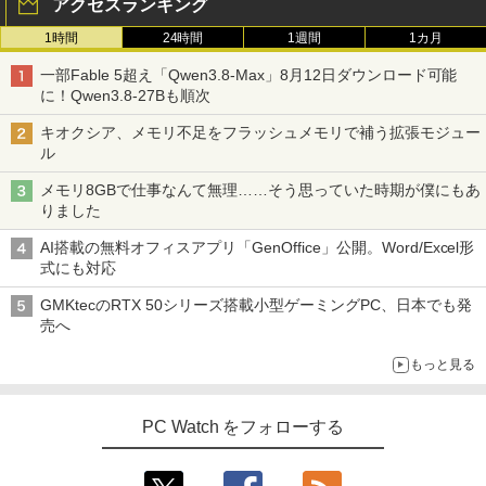
アクセスランキング
1時間
24時間
1週間
1カ月
一部Fable 5超え「Qwen3.8-Max」8月12日ダウンロード可能
に！Qwen3.8-27Bも順次
キオクシア、メモリ不足をフラッシュメモリで補う拡張モジュー
ル
メモリ8GBで仕事なんて無理……そう思っていた時期が僕にもあ
りました
AI搭載の無料オフィスアプリ「GenOffice」公開。Word/Excel形
式にも対応
GMKtecのRTX 50シリーズ搭載小型ゲーミングPC、日本でも発
売へ
もっと見る
PC Watch をフォローする