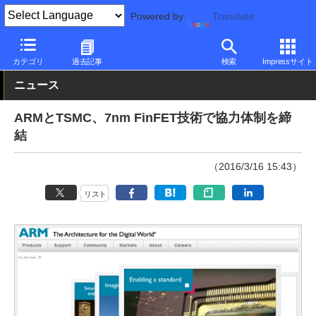
Powered by
Translate
PC Watch
半導体/周辺機器
CPU
Arm
カテゴリ
過去記事
検索
Impressサイト
ニュース
ARMとTSMC、7nm FinFET技術で協力体制を締
結
（2016/3/16 15:43）
リスト