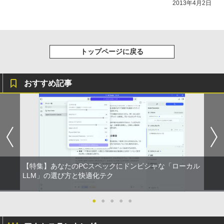
2013年4月2日
￥149,800
￥12,999
トップページに戻る
おすすめ記事
【特集】あなたのPCスペックにドンピシャな「ローカル
LLM」の選び方と快適化テク
●
●
●
●
●