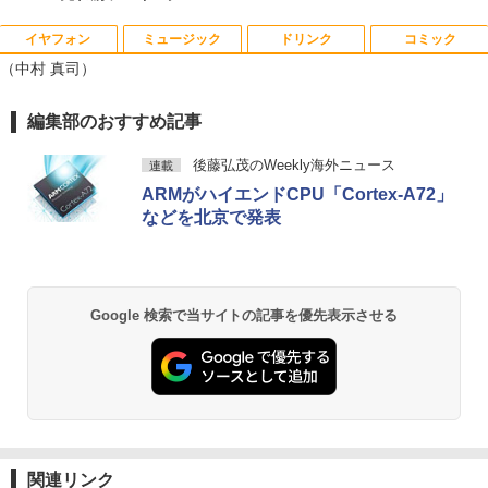
イヤフォン
ミュージック
ドリンク
コミック
【訳あり品】中古パソコン | NEC | Mate
【500円クーポン＋ポイント最大31.5%還
【送料無料】感動する地図帖 世界って面
1
1
1
（中村 真司）
MKM34B-1 | Windows11 | デスクトップ
元！】モバイルモニター 15.6 インチ FH
白い!となる100テーマ／イアン・ライト
| 一年保証 | 第7世代 | Core i5 7500 3.4
D 1920×1080 1080P Fast IPS パネル 非
／Infographic．ly／片山美佳子
(〜最大3.8)GHz | MEM:8GB | SSD:256G
光沢 1000:1 高コントラスト 超軽量 600
Anker Soundcore P40i オフホワイト
BRUCE WAYNE feat. Flo Milli, ATL Jacob
【Amazon.co.jp限定】 い・ろ・は・す 2L P
薬屋のひとりごと 17巻 (デジタル版ビッグガ
編集部のおすすめ記事
B | DVD-ROM | 無線LAN:あり | Win11Pr
g スピーカー内蔵 Type-C/HDMI 接続 PS
￥2,420
[Explicit]
ET ラベルレス ×8本
ンガンコミックス)
o64bit
5/Switch/PC/スマホ対応
￥7,990
後藤弘茂のWeekly海外ニュース
連載
￥250
￥1,112
￥770
￥10,000
￥8,490
ARMがハイエンドCPU「Cortex-A72」
誤謬論入門[本/雑誌] 優れた議論の実践ガ
2
などを北京で発表
イド / T・エドワード・デイマー/著 小西
卓三/監訳 今村真由子/訳
Anker Soundcore P31i ブラック
BRUCE WAYNE feat. Flo Milli, ATL Jacob
by Amazon 天然水 ラベルレス 500ml ×24本
異世界居酒屋「のぶ」(22) (角川コミックス・
【マラソンセール期間中ポイント5倍】中
Dell モニター 19インチ P1917S IPSパネ
2
2
[Explicit]
富士山の天然水 バナジウム含有 水 ミネラル
エース)
古デスクトップパソコン 第8世代 Core i5
ル 1280x1024 スクエア HDMI USBハブ
￥3,520
ウォーター ペットボトル 静岡県産 500ミリリ
￥5,990
Windows11 高速SSD128GB メモリ8GB
高さ調整 中古ディスプレイ
ットル (Smart Basic)
￥250
￥832
Google 検索で当サイトの記事を優先表示させる
Type-C DisplayPort Lenovo ThinkStat
ion P330 初期設定済 すぐ使える 90日保
￥8,800
￥1,380
証 送料無料
Aランクパーティを離脱した俺は、元教
3
え子たちと迷宮深部を目指す。（13）
Anker Soundcore Liberty 5 アプリコットピ
On My Road (Stadium ver.)
ONE PIECE モノクロ版 115 (ジャンプコミッ
￥12,980
【電子書籍】[ ユーリ ]
ンク
クスDIGITAL)
by Amazon 炭酸水 ラベルレス 500ml ×24本
【楽天1位!1,600円OFFクーポン 8/4 20:
3
強炭酸水 ペットボトル 500ミリリットル (Sm
￥250
00-8/11 01:59】Xiaomi Monitor A24i 20
￥792
art Basic)
￥-
￥594
26 ディスプレイ 1080P 23.8インチ 144
【エントリーでポイント100％還元のチ
Hzリフレッシュレート sRGB99% 1670
3
関連リンク