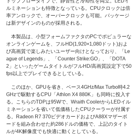
トップフロータイプで、静音性と冷却性を両立。LEDイ
ルミネーションも特徴となっている。CPUクロックは倍
率アンロックで、オーバークロックも可能。パッケージ
は新デザインのものが採用される。
本製品は、小型フォームファクタのPCでポピュラーな
オンラインゲームを、フルHD(1,920×1,080ドット)およ
び高画質で楽しみたいユーザー向けとなっており、「Le
ague of Legends」、「Counter Strike:GO」、「DOTA
2」といったゲームタイトルがフルHD/高画質設定下で50
fps以上でプレイできるとしている。
このほか、GPUを省き、ベース4GHz/Max Turbo時4.2
GHzで駆動するCPU「Athlon X4 880K」も同時に投入す
る。こちらのTDPは95Wで、Wraith CoolerからLEDイル
ミネーションを省いて低価格したCPUクーラーが付属す
る。Radeon R7 370ビデオカードおよびA88Xマザーボ
ードを組み合わせた約286ドルの価格で、上記のタイト
ルが4K解像度でも快適に動くとしている。