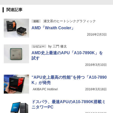
￥572
関連記事
スーパーの裏でヤニ吸うふたり 9巻 (デジタル
瀬文茶のヒートシンクグラフィック
連載
版ビッグガンガンコミックス)
AMD「Wraith Cooler」
￥810
2016年2月3日
by
三門 修太
レビュー
AMD史上最速のAPU「A10-7890K」を
試す
2016年3月10日
“APU史上最高の性能”を持つ「A10-7890
K」が発売
AKIBA PC Hotline!
2016年3月18日
ドスパラ、最速APUのA10-7890K搭載ミ
ニタワーPC