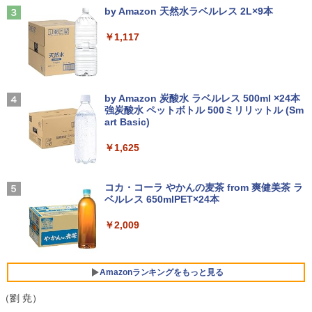
￥19,800
ラック
by Amazon 天然水ラベルレス 2L×9本
【選べる2色 コスパ抜群】モバイルモニ
3
￥250
【エントリーでポイント100％還元のチ
ター 15.6インチ フルHD 100%sRGB 非
3
￥14,990
￥1,117
ャンス】GMKtec G5S ミニpc 【Intel N
光沢IPS パネル Type-C対応 miniHDMI V
【1500円OFFクーポン】【DVDドライブ
5095 DDR5 8GB 128GB SSD】mini pc
ESA対応 650g/889g 2色から選択可能 モ
3
&テンキー】ノートパソコン 中古パソコ
Windows11 Pro 超軽量 4コア/4スレッド
ニター サブディスプレイ テレワーク 在
ン 15.6インチ SSD256GB メモリ8GB C
2.9GHz ミニパソコン M.2 2242 SATA WI
宅勤務 UPERFECT
実写映画『ブルーロック』公式PHOTO
4
ore i3-8130U 第8世代 Microsoft Office
FI6 Bluetooth5.2 4K 2画面出力 デスク
【2026年アップグレード版】AOKIMI ワイヤ
On My Road (Stadium ver.)
BOOK （講談社 MOOK） [ 講談社 ]
付き Windows11 東芝 dynabook B65
トップPC NucBox みにpc 省エネ オフィ
レスイヤホン bluetooth イヤホン V12 小型
by Amazon 炭酸水 ラベルレス 500ml ×24本
￥8,999
ノートパソコン 中古 PC パソコン 中古ノ
ス
軽量 ブルートゥースHi-Fi 最大36時間再生 ぶ
強炭酸水 ペットボトル 500ミリリットル (Sm
￥250
￥2,200
ートPC 最大SSD1TB 最大メモリ16GB
るーとゅーす コードレス ENCノイズキャン
art Basic)
セリング 自動ペアリング Type-C充電 マイク
￥46,248
付き 防水 タッチ式音量調整 スポーツ/通勤/通
￥21,800
￥1,625
Yoothi 互換品 液晶 14.0インチ NEC LAV
4
学/WEB会議(ホワイト)
IE N14 Slim N1455/HA N1455/HAL PC-
細胞の分子生物学 [ 中村 桂子 ]
N1455HAL 対応 FullHD 1920x1080 IPS
On My Road (Stadium ver.)
5
￥1,964
Office2024付き デスクトップPC デスク
LED LCD 液晶ディスプレイ 修理交換用
コカ・コーラ やかんの麦茶 from 爽健美茶 ラ
4
【★最大100%ポイント】【新生活応援・
トップ パソコン ビジネス 第14世代 core
液晶パネル
￥22,000
ベルレス 650mlPET×24本
4
￥250
2026】【Office 2019 H&B】【カメラ×F
i7 第12世代 corei3 corei5 Windows11
HD】富士通 LIFEBOOK U939/第8世代 C
SSD 128GB～2TB メモリ8GB～32GB 2
Xiaomi シャオミ REDMI Buds 8 Lite ワイヤ
￥9,800
￥2,009
ore i5/メモリ:8GB/M.2 SSD:256GB/512
年保証 安い 激安 オフィス業務 事務作業
レスイヤホン Bluetooth 5.4 ノイズキャンセ
GB/1TB/Wi-fi/Bluetooth/13.3型/HDMI/U
デスクワーク 動画視聴 おしゃれ 本体の
リング ANC 36時間再生
SB-C/USB3.1/パソコン 中古PC 中古ノー
み
トパソコン Windows11
￥3,480
【期間限定10%OFFクーポン 8/12 10時
Amazonランキングをもっと見る
5
￥45,700
まで】 ゲーミングモニター 24.5インチ F
￥25,800
HD 240Hz 1ms Fast IPSパネル HDMI2.0
（劉 尭）
×1 DP1.4×1 Adaptive Sync対応 フリッ