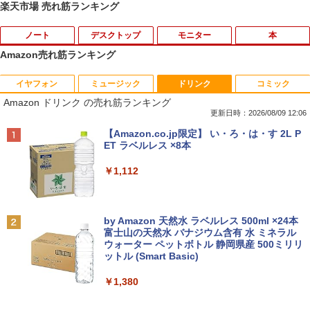
楽天市場 売れ筋ランキング
ノート
デスクトップ
モニター
本
Amazon売れ筋ランキング
イヤフォン
ミュージック
ドリンク
コミック
8月5日限定10倍＆抽選10000P！｜2021
R309-Apple Mac mini A1347 1点 MacO
【中古良品】【安心保証】Princeton 21.
YOGAポーズの教科書 [ 綿本彰 ]
1
1
1
1
Amazon ドリンク の売れ筋ランキング
年モデル！高性能ノートパソコン Windo
S Catalina 10.15.7/CPU Core i5-4260U/
5型ワイドカラー液晶ディスプレイ PTF
ws11 富士通 LIFEBOOK A5511 第11世
メモリ 4GB/SATA 500GB intel HD Grap
WDE-22W / PTFBDE-22W ブラック/ ホ
更新日時：2026/08/09 12:06
￥2,090
代Celeron 6305U最大メモリ32GB 秒速
hics 5000 1536MB グラフィックス搭載
ワイト色 スピーカー搭載 プリンストン
Anker Soundcore P40i オフホワイト
BRUCE WAYNE feat. Flo Milli, ATL Jacob
【Amazon.co.jp限定】 い・ろ・は・す 2L P
起動新品SSD2TB テンキー内蔵 15.6型大
★送料無料【中古動作品】
[Explicit]
ET ラベルレス ×8本
画面 ノートパソコン中古 オフィス付き
￥4,050
￥7,990
Microsoftoffice2024可 送料無料 WIFI
￥6,480
￥250
￥1,112
￥15,120
ザ・ファブル 全巻セット(1-22巻セット)
2
（ヤンマガKCスペシャル） [ 南勝久 ]
アースドリームス 厳選おまかせモニター
2
中古パソコン | NEC | Mate MRL36L-5 |
21.5型〜27型ワイド 【HDMI対応 / FULL
2
Anker Soundcore P31i ブラック
BRUCE WAYNE feat. Flo Milli, ATL Jacob
by Amazon 天然水 ラベルレス 500ml ×24本
Windows11 | デスクトップ | 一年保証 |
HD解像度】 大手メーカー液晶 (Dell/HP/
￥19,118
[Explicit]
富士山の天然水 バナジウム含有 水 ミネラル
新古品ノートパソコン Intel Celeron Wi
第9世代 | Core i3 9100 3.6(〜最大4.2)G
NEC等) テレワーク デュアルモニター S
2
ウォーター ペットボトル 静岡県産 500ミリリ
￥5,990
ndows11 Pro Office 2024付き メモリ16
Hz | MEM:8GB | SSD:256GB(新品) | DV
witch PS4 PS5対応 【整備済み中古品】
ットル (Smart Basic)
￥250
GB SSD512GB 12型/14型選択可 Blueto
Dマルチ | Win11Pro64bit
oth 無線LAN USB3.0 軽量 モバイル ビ
￥6,470
￥1,380
ジネス 在宅勤務 学生向け
￥15,000
現代ギリシア語辞典第3版 [ 川原拓雄 ]
3
Anker Soundcore Liberty 5 ミッドナイトブ
見知らぬ糸
￥21,980