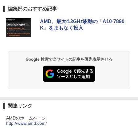
カーフリー ブルーライトカット モニター
薬屋のひとりごと 17巻 (デジタル版ビッグガ
編集部のおすすめ記事
★レノボ / Lenovo ThinkCentre M70q
ディスプレイ MAXZEN MGM25IC04-F2
5
ンガンコミックス)
ノートパソコン 新品 14インチ Office搭
Tiny Gen 5 12TES7DK00 (Windows 11
40
5
載 Windows11 Pro 日本語キーボード メ
Pro/インテル Core i5 14500T/メモリ:16
AMD、最大4.3GHz駆動の「A10-7890
￥770
モリ 12GB SSD 128GB 256GB 512GB 1
GB/SSD:256GB)【デスクトップパソコ
￥12,980
K」をまもなく投入
TB Webカメラ WiFi Bluetooth 選べる
ン】【送料無料】
カラー 14型 薄型 軽量
￥139,500
￥29,800
異世界居酒屋「のぶ」(22) (角川コミックス・
エース)
Google 検索で当サイトの記事を優先表示させる
￥832
ONE PIECE モノクロ版 115 (ジャンプコミッ
クスDIGITAL)
￥594
関連リンク
AMDのホームページ
http://www.amd.com/
HUNTER×HUNTER モノクロ版 39 (ジャンプ
コミックスDIGITAL)