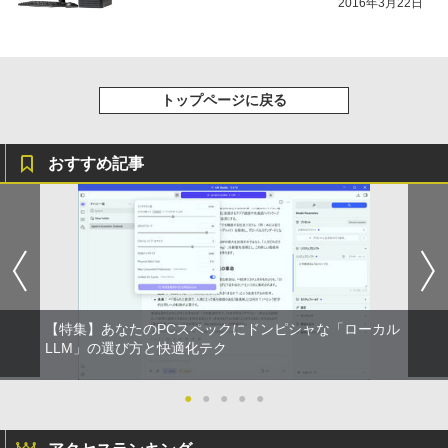
2016年3月22日
トップページに戻る
おすすめ記事
【特集】あなたのPCスペックにドンピシャな「ローカル
LLM」の選び方と快適化テク
●
●
●
●
●