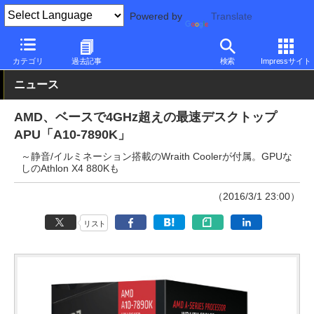
Powered by
Translate
PC Watch
半導体/周辺機器
CPU
AMD
カテゴリ
過去記事
検索
Impressサイト
ニュース
AMD、ベースで4GHz超えの最速デスクトップ
APU「A10-7890K」
～静音/イルミネーション搭載のWraith Coolerが付属。GPUな
しのAthlon X4 880Kも
（2016/3/1 23:00）
リスト