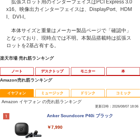
拡張スロット用のインターフェイスはPCI Express 3.0
x16。映像出力インターフェイスは、DisplayPort、HDM
I、DVI-I。
本体サイズと重量はメーカー製品ページで「確認中」
となっており、現時点では不明。本製品搭載時は拡張ス
ロットを2基占有する。
楽天市場 売れ筋ランキング
ノート
デスクトップ
モニター
本
Amazon売れ筋ランキング
イヤフォン
ミュージック
ドリンク
コミック
Amazon(アマゾン) タブレットPC New F
PHILIPS/フィリップス 241V8/11 / 23.8型
なぜ、あの人のがんは消えたのか？
1
1
1
Amazon イヤフォン の売れ筋ランキング
ire Max 11(2023年発売) グレー B0B2SD
ワイド 液晶ディスプレイ FullHD/HDMI
8BVX ［11型 /Wi-Fiモデル /ストレージ：
ケーブル標準添付【中古/送料無料】※沖
更新日時：2026/08/07 18:06
￥3,828
64GB］ B0B2SD8BVX [振込不可]
縄、離島を除く
Anker Soundcore P40i ブラック
￥19,980
￥5,500
￥7,990