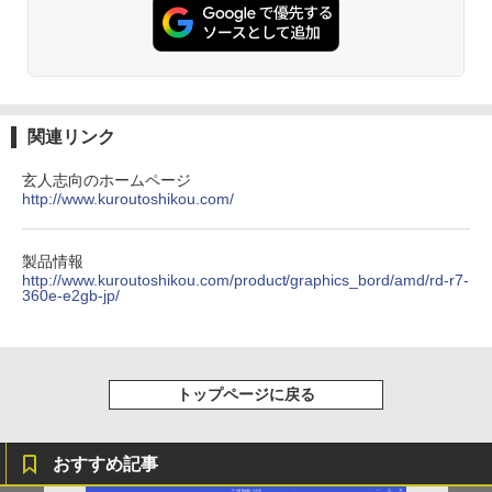
￥1,380
On My Road (Stadium ver.)
ONE PIECE モノクロ版 115 (ジャンプコミッ
クスDIGITAL)
by Amazon 天然水ラベルレス 2L×9本
￥250
￥594
￥1,117
関連リンク
玄人志向のホームページ
http://www.kuroutoshikou.com/
On My Road (Stadium ver.)
HUNTER×HUNTER モノクロ版 39 (ジャンプ
コミックスDIGITAL)
by Amazon 炭酸水 ラベルレス 500ml ×24本
強炭酸水 ペットボトル 500ミリリットル (Sm
￥250
art Basic)
￥572
製品情報
http://www.kuroutoshikou.com/product/graphics_bord/amd/rd-r7-
360e-e2gb-jp/
￥1,625
BUGS LIFE
スーパーの裏でヤニ吸うふたり 9巻 (デジタル
版ビッグガンガンコミックス)
コカ・コーラ やかんの麦茶 from 爽健美茶 ラ
ベルレス 650mlPET×24本
￥250
トップページに戻る
￥810
￥2,009
おすすめ記事