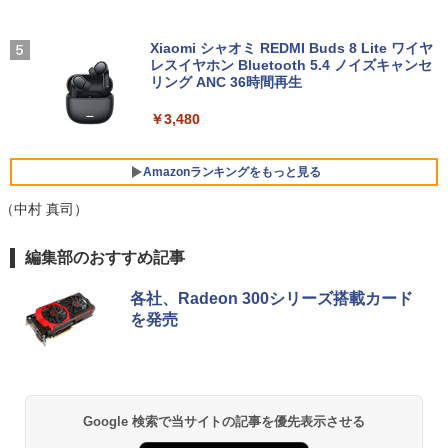
ノートパソコン 14インチ 新品 Windows
蔵Rasp PI5 /PC/Macなど対応ポータブル
4
11 Pro Office搭載 日本語キーボード メ
ディスプレイ (ブラック, 11.6)
￥792
モリ 8GB SSD 128GB 256GB 512GB 1
Xiaomi シャオミ REDMI Buds 8 Lite ワイヤ
TB Webカメラ WiFi Bluetooth 選べる
レスイヤホン Bluetooth 5.4 ノイズキャンセ
￥9,280
カラー 14型 薄型 軽量 初心者 学習向け P
リング ANC 36時間再生
C ピンク シルバー 最短当日出荷
￥3,480
￥29,800
【お買い物マラソ開催中！P最大31.5%還
5
元】5年保証/Type-C/100Hz 24インチ モ
ニター USB-C IPSパネル スピーカー内蔵
Amazonランキングをもっと見る
HDR10 Adaptive Sync VESA対応 チル
超軽量 フルHD｜富士通 U939｜中古ノー
ト調整可 オフィス用PCモニター フレー
（中村 真司）
5
トパソコン Windows11 office付き｜Co
ムレス Type-C/HDMIポート 高画質 FHD
re i5 第8世代｜メモリ 8GB SSD 256GB
フルHD 液晶モニター Minifire MF24X3C
BRUCE WAYNE feat. Flo Milli, ATL Jacob
【Amazon.co.jp限定】 い・ろ・は・す 2L P
薬屋のひとりごと 17巻 (デジタル版ビッグガ
｜フルHD｜中古ノートパソコン 軽量｜
編集部のおすすめ記事
[Explicit]
ET ラベルレス ×8本
ンガンコミックス)
モバイルPC｜Fujitsu｜ノートパソコン
￥11,999
｜ノートPC｜中古パソコン｜パソコン｜
各社、Radeon 300シリーズ搭載カード
中古PC
￥250
￥1,112
￥770
を発売
￥29,800
BRUCE WAYNE feat. Flo Milli, ATL Jacob
by Amazon 天然水 ラベルレス 500ml ×24本
異世界居酒屋「のぶ」(22) (角川コミックス・
[Explicit]
富士山の天然水 バナジウム含有 水 ミネラル
エース)
ウォーター ペットボトル 静岡県産 500ミリリ
Google 検索で当サイトの記事を優先表示させる
ットル (Smart Basic)
￥250
￥832