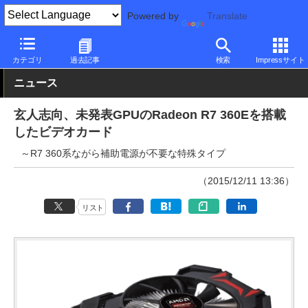
Powered by
Translate
PC Watch
半導体/周辺機器
GPU
Radeon
カテゴリ
過去記事
検索
Impressサイト
ニュース
玄人志向、未発表GPUのRadeon R7 360Eを搭載
したビデオカード
～R7 360系ながら補助電源が不要な特殊タイプ
（2015/12/11 13:36）
リスト