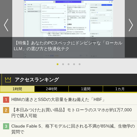
【特集】あなたのPCスペックにドンピシャな「ローカル
LLM」の選び方と快適化テク
●
●
●
●
●
アクセスランキング
1時間
24時間
1週間
1カ月
HBMの速さとSSDの大容量を兼ね備えた「HBF」
【本日みつけたお買い得品】モトローラのスマホが約1万7,000
円で購入可能
Claude Fable 5、格下モデルに回される不満が85%減。生物学の
質問で