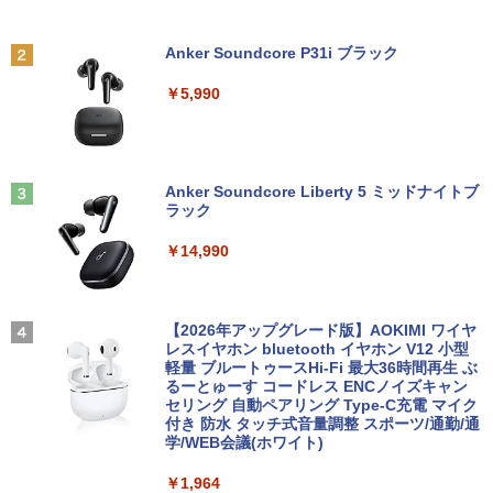
トランスフォーマーFANBOOK 2026
2
【新古品】2026年福袋 ノートパソコン
【良い】送料無料 TF: PHILIPS / フィ
2
2
Windows11 ノートPC 14インチノート
リップス 23.8型 ワイド HDMI 24インチ
￥2,500
Anker Soundcore P31i ブラック
パソコン 4GB 64GB パソコンOffice搭載
液晶モニター 243V7Q フルHD(1920x10
薄型ノートPC インテルCeleron 第11世
80) スピーカー搭載 動作良品 中古
￥5,990
代 日本語キーボードデュアル USB3.0 WI
【3ケ月保証】
FI Bluetooth テレワーク応援 初心者向
け
￥6,480
機動警察パトレイバーシバシゲオ×ぴあ
3
￥21,800
（ぴあMOOK）
Anker Soundcore Liberty 5 ミッドナイトブ
ラック
￥1,925
モバイルモニター 15.6インチ InnoView
3
モバイルディスプレイ 自立型 1920*1080
￥14,990
【1500円OFFクーポン】【訳アリ】【W
FHD ポータブルモニター IPS液晶パネル
3
EBカメラ＋フルHD】ノートパソコン 中
薄型 軽量 持ち運び 壁掛けに対応 Switc
古パソコン 13.3インチ SSD256GB メモ
h/PS3/PS4/PS5/Xbox One/PC/スマホ/U
リ8GB Core i5-1135G7 第11世代 Micro
SBType-C/標準HDMI対応【選べる種
高校野球神奈川グラフ（2026） 第108回
4
soft Office付き Windows11 東芝 dyna
類】タッチ/ケース付き/4Kタイプ
【2026年アップグレード版】AOKIMI ワイヤ
全国高校野球選手権神奈川大会 [ 神奈川
book G83 中古 PC パソコン ノートPC S
レスイヤホン bluetooth イヤホン V12 小型
新聞社 ]
SD1TB メモリ16GB 軽量 薄型 ダイナブ
軽量 ブルートゥースHi-Fi 最大36時間再生 ぶ
￥8,980
ック
るーとゅーす コードレス ENCノイズキャン
￥2,200
セリング 自動ペアリング Type-C充電 マイク
付き 防水 タッチ式音量調整 スポーツ/通勤/通
￥29,800
学/WEB会議(ホワイト)
11.6インモバイルモニターIPS小型ディス
4
プレイ 1366x768 防眩光 薄型 軽量USB
魔女と傭兵（9） 【電子書籍】[ 宮木真人
5
￥1,964
Type-C HDMIサブモニター スピーカー内
]