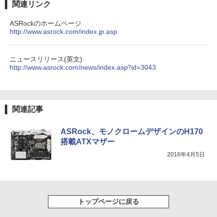
関連リンク
ASRockのホームページ
http://www.asrock.com/index.jp.asp
【2026年アップグレード版】AOKIMI ワイヤ
On My Road (Stadium ver.)
HUNTER×HUNTER モノクロ版 39 (ジャンプ
レスイヤホン bluetooth イヤホン V12 小型
コミックスDIGITAL)
by Amazon 炭酸水 ラベルレス 500ml ×24本
軽量 ブルートゥースHi-Fi 最大36時間再生 ぶ
強炭酸水 ペットボトル 500ミリリットル (Sm
￥250
るーとゅーす コードレス ENCノイズキャン
art Basic)
￥572
ニュースリリース(英文)
セリング 自動ペアリング Type-C充電 マイク
http://www.asrock.com/news/index.asp?id=3043
付き 防水 タッチ式音量調整 スポーツ/通勤/通
￥1,625
学/WEB会議 6.0(オフホワイト)
BUGS LIFE
スーパーの裏でヤニ吸うふたり 9巻 (デジタル
￥2,599
版ビッグガンガンコミックス)
コカ・コーラ やかんの麦茶 from 爽健美茶 ラ
関連記事
ベルレス 650mlPET×24本
￥250
￥810
Xiaomi シャオミ REDMI Buds 8 Lite ワイヤ
￥2,009
ASRock、モノクロームデザインのH170
レスイヤホン Bluetooth 5.4 ノイズキャンセ
搭載ATXマザー
リング ANC 36時間再生
2016年4月5日
￥3,480
トップページに戻る