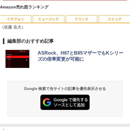
大SSD1TB メモリ32GB 中古パソコン フ
ms)(ブラック) 24E1N5600E/11
ルHD
Amazon売れ筋ランキング
￥29,800
￥24,800
イヤフォン
ミュージック
ドリンク
コミック
（佐藤 岳大）
エントリーで最大10倍！充実機能ノート
5
Anker Soundcore P40i オフホワイト
BRUCE WAYNE feat. Flo Milli, ATL Jacob
【Amazon.co.jp限定】 い・ろ・は・す 2L P
薬屋のひとりごと 17巻 (デジタル版ビッグガ
編集部のおすすめ記事
パソコン テンキー/DVD/WEBカメラ内蔵
[Explicit]
ET ラベルレス ×8本
ンガンコミックス)
第8世代Core i3/i5 Core i7 最大メモリ16
￥7,990
GB 新品SSD256GB 東芝 NEC有名メー
ASRock、H87とB85マザーでもKシリー
￥250
￥1,112
￥770
カー15.6型 DVD内蔵 15.6インチ HDMI P
ズの倍率変更が可能に
olaris Office搭載 最新MicrosoftOffice2
024可 Windows11 長期保証 中古PC
Anker Soundcore P31i ホワイト
BRUCE WAYNE feat. Flo Milli, ATL Jacob
by Amazon 天然水 ラベルレス 500ml ×24本
異世界居酒屋「のぶ」(22) (角川コミックス・
￥18,000
[Explicit]
富士山の天然水 バナジウム含有 水 ミネラル
エース)
ウォーター ペットボトル 静岡県産 500ミリリ
￥5,990
Google 検索で当サイトの記事を優先表示させる
ットル (Smart Basic)
￥250
￥832
￥1,380
Anker Soundcore Liberty 5 ミッドナイトブ
On My Road (Stadium ver.)
ONE PIECE モノクロ版 115 (ジャンプコミッ
ラック
クスDIGITAL)
by Amazon 天然水ラベルレス 2L×9本
￥250
￥14,990
￥594
￥1,117