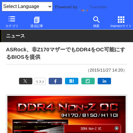
Powered by
Translate
PC Watch
半導体/周辺機器
自作PCパーツ
マザーボード
カテゴリ
過去記事
検索
Impressサイト
ニュース
ASRock、非Z170マザーでもDDR4をOC可能にす
るBIOSを提供
（2015/11/27 14:20）
リスト