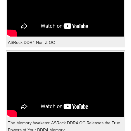
ASRock DDR4 Non-Z OC
The Memory Awakens: ASRock DDR4 OC Releases the True
Powers of Your DDR4 Memory