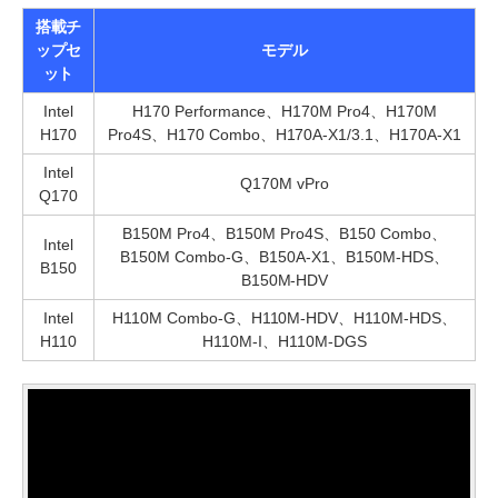
搭載チ
ップセ
モデル
ット
Intel
H170 Performance、H170M Pro4、H170M
H170
Pro4S、H170 Combo、H170A-X1/3.1、H170A-X1
Intel
Q170M vPro
Q170
B150M Pro4、B150M Pro4S、B150 Combo、
Intel
B150M Combo-G、B150A-X1、B150M-HDS、
B150
B150M-HDV
Intel
H110M Combo-G、H110M-HDV、H110M-HDS、
H110
H110M-I、H110M-DGS