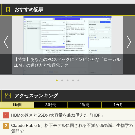
おすすめ記事
【特集】あなたのPCスペックにドンピシャな「ローカル
LLM」の選び方と快適化テク
●
●
●
●
●
アクセスランキング
1時間
24時間
1週間
1カ月
HBMの速さとSSDの大容量を兼ね備えた「HBF」
Claude Fable 5、格下モデルに回される不満が85%減。生物学の
質問で