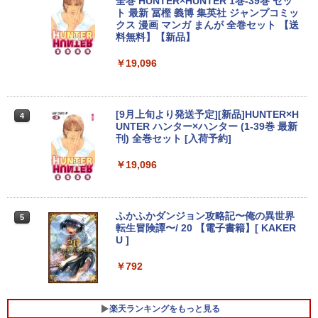
全巻 HUNTER×HUNTER 1巻-39巻 セッ
レビュー特典:WPS Office Bランク パソ
ト 最新 冨樫 義博 集英社 ジャンプコミッ
コン ノートパソコン デル 中古ノートPC
￥12,580
クス 漫画 マンガ まんが 全巻セット 【送
料無料】【新品】
￥30,800
￥19,096
ASUS エイスース 液晶ディスプレイ Ey
3
e Care ［23.8型 / フルHD(1920×1080) /
【★最大100%ポイント】【第8世代 4コ
ワイド］ VA249HG
3
ア・8スレッド】富士通 LIFEBOOK A57
[9月上旬より発送予定][新品]HUNTER×H
4
9/第8世代 Core i5/メモリ: 8GB/16GB/新
￥13,800
UNTER ハンター×ハンター (1-39巻 最新
品 SSD:256GB/512GB/1TB/DVD/Wi-fi/1
刊) 全巻セット [入荷予約]
5.6型/Office/HDMI/USB3.1/中古PC 中古
ノートパソコン Windows11 Win11正式
￥19,096
対応
アイオーデータ｜I-O DATA 液晶ディスプ
4
レイ(23.8型/ADS/FullHD 1920×1080/10
￥27,800
0Hz/5ms/HDMI/DP/USB Type-C/VESA/5
年保証・無輝点保証)(ホワイト) LCD-C2
ふかふかダンジョン攻略記〜俺の異世界
5
42SDW
転生冒険譚〜/ 20 【電子書籍】[ KAKER
U ]
【1500円OFFクーポン】【WEBカメラ
￥25,977
4
＆テンキー付き】ノートパソコン 15.6イ
￥792
ンチ SSD512GB メモリ16GB Corei5 第
8世代 Microsoft Office付き Windows11
DELL Latitude 3500 中古ノートパソコ
Philips｜フィリップス 液晶ディスプレ
5
ン PC パソコン 中古ノートPC 中古PC 最
楽天ランキングをもっと見る
イ(23.8型/IPS/WQHD 2560×1440/75Hz/1