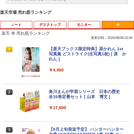
楽天市場 売れ筋ランキング
ノート
デスクトップ
モニター
本
楽天 本 売れ筋ランキング
更新日時：2026/08/08 02:00
[訳アリ★格安] ノートパソコン Window
PHILIPS 241V8 LED液晶モニター 23.8
【楽天ブックス限定特典】原かれん 1st
1
1
1
s11 15.6型 HP 250 G7 第七世代 Core-i3
インチワイド ブラック 1920×1080 （フ
写真集 どストライク(生写真1枚) [ 原 か
メモリ8GB SSD128GB 15.6インチ 無線
ルHD）16:9 IPSパネル 非光沢 ノングレ
れん ]
LAN テンキー HDMI Webカメラ DVDマ
ア 液晶ディスプレイ HDMI VGA VESA準
ルチ Bluetooth USB3.0 SDカード ノー
拠 PS4 switch 対応 スイッチ 【中古】
￥4,400
トPC ノート 中古パソコン 中古PC Win1
1 Office 格安 中古
￥6,500
￥12,800
角川まんが学習シリーズ 日本の歴史
2
全16巻定番セット [ 山本 博文 ]
【楽天1位!1,600円OFFクーポン 8/4 20:
2
00-8/11 01:59】Xiaomi Monitor A24i 20
￥17,600
【マラソン限定30%OFF】中古 Dell Ins
26 ディスプレイ 1080P 23.8インチ 144
2
piron 3593 Core i3 1005G1 第10世代CP
Hzリフレッシュレート sRGB99% 1670
U メモリ8GB SSD256GB 15インチ フル
万色 300nits ΔE＜1 低ブルーライト 大
HD Windows11 Home WEBカメラ 無線
画面 TÜV認証 目にやさしい 調整可能な
【9月上旬発送予定】 ハンターハンター
3
LAN テンキー DVDマルチ P75F 1年保証
スタンド VESA