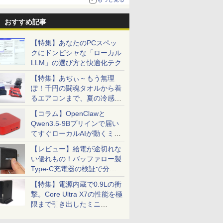
おすすめ記事
【特集】あなたのPCスペッ
クにドンピシャな「ローカル
LLM」の選び方と快適化テク
【特集】あぢぃ～もう無理
ぽ！千円の闘魂タオルから着
るエアコンまで、夏の冷感グ
ッズ一挙紹介
【コラム】OpenClawと
Qwen3.5-9Bプリインで届い
てすぐローカルAIが動くミニ
PC「SER9 Pro」
【レビュー】給電が途切れな
い優れもの！バッファロー製
Type-C充電器の検証で分か
ったこと
【特集】電源内蔵で0.9Lの衝
撃。Core Ultra X7の性能を極
限まで引き出したミニ
PC「GPD BOX」