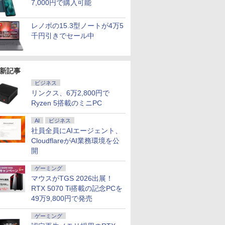
7,000円で購入可能
レノボの15.3型ノートが4万5
千円引きでセール中
新記事
ビジネス
リンクス、6万2,800円で
Ryzen 5搭載のミニPC
AI
ビジネス
社員全員にAIエージェント、
CloudflareがAI業務環境を公
7
7
8
8
9
9
10
10
開
ゲーミング
マウスがTGS 2026出展！
RTX 5070 Ti搭載の記念PCを
49万9,800円で発売
OFF｜新生
でポイン
超得2,000円OFF&P2倍
NiPoGi ミニpc Intel
ゲーミング
レビュー投稿 5年保証
【正規永久版office付
【1500円OFFクーポ
NIPOGI ミニPC AMD
本日10倍
【マラソン
特典付き｜
のチャン
｜Surface Go2｜超軽
N5030 【2026新モデ
｜MS Office 2024 H&B
き】【期間限定
ン】【テンキー&Wi-
Ryzen 組込み V2748
世代Core i
内組立の 