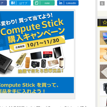
ェア
はてブ
note
LinkedIn