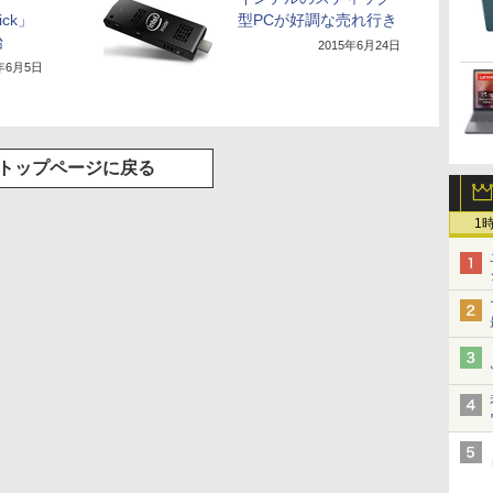
ick」
型PCが好調な売れ行き
始
2015年6月24日
5年6月5日
トップページに戻る
1