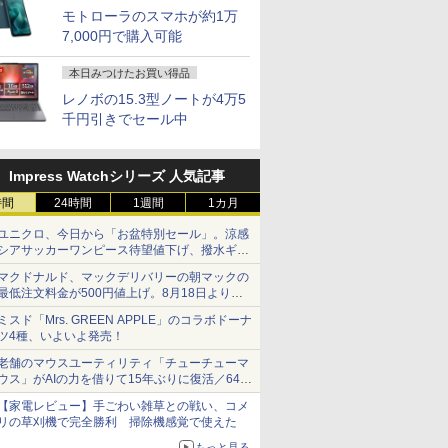
モトローラのスマホが約1万
7,000円で購入可能
本日みつけたお買い得品
レノボの15.3型ノートが4万5
千円引きでセール中
Impress Watchシリーズ 人気記事
時間
24時間
1週間
1カ月
ユニクロ、今日から「お盆特別セール」。涼感
シアサッカーワンピース待望値下げ、撥水ギア
ショーツは1990円に
マクドナルド、マックデリバリーの朝マックの
最低注文料金が500円値上げ。8月18日より
1,500円から受付
ミスド「Mrs. GREEN APPLE」のコラボドーナ
ツ4種、いよいよ発売！
老舗のマウスユーティリティ「チューチューマ
ウス」がAIの力を借りて15年ぶりに復活／64bit
化、Windows 10/11、「Chrome」も走り回
【家電レビュー】手ごわい雑草との戦い、コメ
る。復活記念で2026年末まで500円
リの草刈機で完全勝利 掃除機感覚で使えた
もっと見る