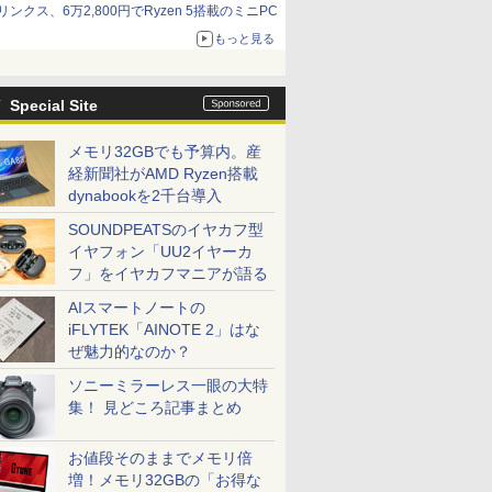
リンクス、6万2,800円でRyzen 5搭載のミニPC
もっと見る
Special Site
メモリ32GBでも予算内。産
経新聞社がAMD Ryzen搭載
dynabookを2千台導入
SOUNDPEATSのイヤカフ型
イヤフォン「UU2イヤーカ
フ」をイヤカフマニアが語る
AIスマートノートの
iFLYTEK「AINOTE 2」はな
ぜ魅力的なのか？
ソニーミラーレス一眼の大特
集！ 見どころ記事まとめ
お値段そのままでメモリ倍
増！メモリ32GBの「お得な