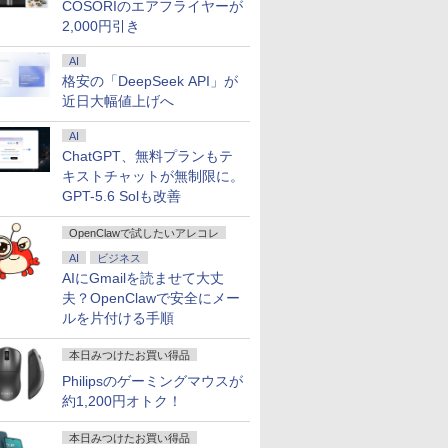
COSORIのエアフライヤーが
EVICIV
応 ブラック 
2,000円引き
yn02d
AI
格安の「DeepSeek API」が
近日大幅値上げへ
AI
ChatGPT、無料プランもテ
キストチャットが無制限に。
GPT-5.6 Solも改善
OpenClawで試したいアレコレ
AI
ビジネス
AIにGmailを読ませて大丈
夫？OpenClawで安全にメー
ルを片付ける手順
本日みつけたお買い得品
Philipsのゲーミングマウスが
約1,200円オトク！
本日みつけたお買い得品