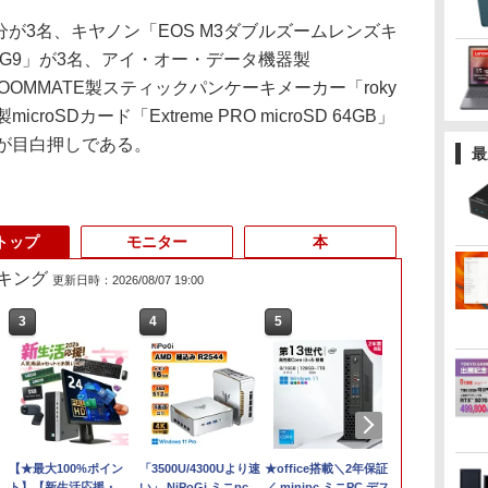
分が3名、キヤノン「EOS M3ダブルズームレンズキ
40G9」が3名、アイ・オー・データ機器製
、ROOMMATE製スティックパンケーキメーカー「roky
microSDカード「Extreme PRO microSD 64GB」
品が目白押しである。
最
トップ
モニター
本
キング
更新日時：2026/08/07 19:00
3
3
4
4
5
5
6
6
【★最大100%ポイン
ノートパソコン14イン
中古美品 15.6インチ
「3500U/4300Uより速
【マラソン限定
★office搭載＼2年保証
超得1,000円
【エントリー
ト】【新生活応援・
チ 極軽量約965g 富士
Fujitsu LIFEBOOK
い」 NiPoGi ミニpc
30%OFF】中古 DELL
／ minipc ミニPC デス
活応援 豪華
ト100％還元