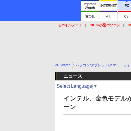
モバイルノート
NUC/小型パソコン
M
SSD
キーボード
マウス
PC Watch
パソコン/タブレット/スマートフォ
ニュース
Select Language
▼
インテル、金色モデルが当た
ーン