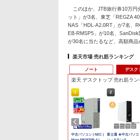
このほか、JTB旅行券10万円
ット」が3名、東芝「REGZA 
NAS「HDL-A2.0RT」が7名
EB-RMSP5」が10名、SanDisk製
が30名に当たるなど、高額商
楽天市場 売れ筋ランキング
ノート
デスク
楽天 デスクトップ 売れ筋ラン
10
10
1
1
2
2
500円OFFクーポ
OGI ミニPC AMD
本日10倍！高性能第10
【マラソン値引中！国
【即納】中古ノートパ
中古パソコン | NEC |
富士通 ★中古パソコ
【大特価】中古 NEC
【テンキー&Wi-
en 組込み V2748
世代Core i7-10610Uノ
内組立の 新品】デスク
ソコン windows11
Mate MKM30B-4 |
ン・Aランク
VersaPro VKM44X-A