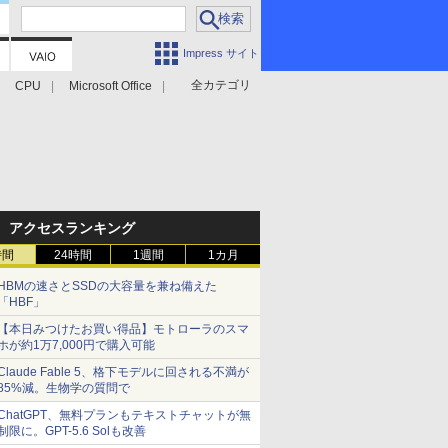
Impress サイト
全カテゴリ
CPU
Microsoft Office
アクセスランキング
時間
24時間
1週間
1カ月
HBMの速さとSSDの大容量を兼ね備えた
「HBF」
【本日みつけたお買い得品】モトローラのスマ
ホが約1万7,000円で購入可能
Claude Fable 5、格下モデルに回される不満が
85%減。生物学の質問で
ChatGPT、無料プランもテキストチャットが無
制限に。GPT-5.6 Solも改善