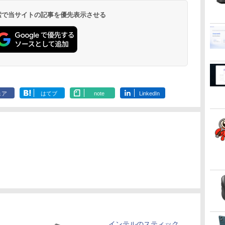
トゥースHi-Fi 最大
Basic)
36時間再生
HDMI対応【選べる種
36時間再生 ぶるーと
類】タッチ/ケース付
 検索で当サイトの記事を優先表示させる
ゅーす コードレス
き/4Kタイプ
ENCノイズキャンセ
リング 自動ペアリン
グ Type-C充電 マイ
ク付き 防水 タッチ式
音量調整 スポーツ/通
勤/通学/WEB会議(ホ
ワイト)
ェア
はてブ
note
LinkedIn
ク
インテルのスティック