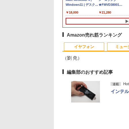
】ノートパソコン
ni pc 高性能 長期
ートパソコン 中古
トップPC デスクトッ
office付き 東芝 PB55
Windows11 | デスクト
★FMVD38001
PC-VKM44XZGA Co
6インチ SSD128GB
稼働8C/16T 最大
Dynabook G83 超軽量
プ パソコン ビジネス
Intel 第6世代Core i3 初
ップ | 一年保証 | 第8世
[ESPRIMO D588/T(i5
i5 1145G7 第11世代
,800
,800
￥27,600
￥153,425
￥10,800
￥18,000
￥21,280
￥19,800
8GB Core i3 第
GHz Win11Pro
約779g メモリ最大
第14世代 corei7
心者向け メモリ4GB
代 | Core i5 8500
8500 8GB SSD500G
CPU メモリ8GB
 Microsoft
GB+512GB ミニパ
16GB 新品SSD1TB
Windows11 10 SSD
SSD128GB 15.6インチ
3.0(〜最大4.1)GHz |
Win10Pro64)]
SSD240GB 15イン
ice付き
 USB3.2×6
13.3インチ HDMI搭載
1TB メモリ 32GB 1年
HD テンキー付き ノー
MEM:8GB |
HD Windows11Hom
dows11 Lenovo
e-C/HDMI/DP 3画
WEBカメラ5GWIFI
保証 安い 激安 ゲーム
トPC 日本語キーボー
SSD:512GB(新品) |
DVD 1年保証 レビュ
nkpad L580 中古ノ
 Wi-Fi 産業機器
Bluetooth内蔵 中古パ
ゲーミングパソコン ゲ
ド コスパ
DVD-ROM | 無線LAN:
特典：WPS Office 
Amazon売れ筋ランキング
パソコン PC パソ
 仕事 エッジ AI
ソコン
ーミングPC 高スペッ
あり | Win11Pro64bit
ンク パソコン ノー
10
10
1
1
2
2
 中古ノートPC 中
MicrosoftOffice2024
ク 動画視聴 おしゃれ
ソコン エヌイーシー
イヤフォン
ミュー
C SSD1TB メモリ
可 Windows11 送料無
本体のみ
古パソコン
GB 中古パソコン レ
料 持ち運び便利
（劉 尭）
編集部のおすすめ記事
・オー・データ機
とケロのデイブッ
楽天1位★マラソン限
永瀬廉 プレミアム
LED ライティングボー
はじめての世界名作え
【マラソンセール期
漫画 いしぶみ 原
Ho
連載
ワイド液晶ディスプ
am and Kero
定P2倍【クーポン利用
BOX【初回限定版】
ド 手書き 看板
ほん あかいえほんの
中ポイント5倍】中古
が落ちてくるとき、
インテル「
23.8型/LCD-
 Book [ 島田ゆか ]
で実質10,999円】モバ
（仮） [ 永瀬廉 ]
60x80cm 結婚式 ウェ
おうち（1～40巻）
モニター 23.8インチ
くらは空を見ていた
1DB
イルモニター 15.6イン
ルカムボード カフェ
（0） [ 中脇 初枝 ]
フルHD IPSパネル ノ
（一般書 511） [ 
,370
950
￥13,999
￥8,800
￥6,500
￥26,400
￥7,980
￥1,650
チ FHD IPS 薄型軽量
店頭ディスプレイ マー
ングレア BenQ
テレビ放送編『いし
Anker Soundcore
BRUCE WAYNE feat.
【Amazon.co.jp限
薬屋のひとりごと 17
Anker Soundcore
BRUCE WAYNE feat
by Amazon 天然水
異世界居酒屋「の
1080P 高画質 プラグア
カー付属 強化ガラス
GW2480 HDMI
み』 ]
P40i ブラック
Flo Milli, ATL Jacob
定】 い・ろ・は・す
巻 (デジタル版ビッグ
P31i ブラック
Flo Milli, ATL Jacob
ラベルレス 500ml
ぶ」(22) (角川コミッ
ンドプレイ 調整可能ス
光る パネル看板 メニ
DisplayPort VGA 
[Explicit]
2L PET ラベルレス
ガンガンコミックス)
[Explicit]
×24本 富士山の天然
クス・エース)
タンド搭載 USB-C PD
ュー 案内板(1年保証
ーカー内蔵 ケーブル
￥7,990
￥5,990
×8本
水 バナジウム含有 
対応 ミニHDMI ノート
付)
き 動作確認済み 30日
￥250
￥1,112
￥770
￥250
￥1,380
￥832
ミネラルウォーター
PC スマホ ゲーム機対
保証 送料無料