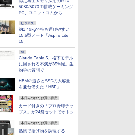
認定再生メモリ採用のRTX
第8世代｜
 ミニPC
量タブレットノートパ
ル・業界超ミニ】 最大
搭載｜中古ノートパソ
10％OFF】OEM Key
Fi】ノートパソコン
mini pc 高性能 長期
ートパソコ
トップPC
5080/5070 Ti搭載ゲーミング
｜Core
 7640HS
ソコン｜中古ノートパ
3.1Hz mini pc
コン Windows11
ACEMAGIC ミニpc
15.6インチ SSD128GB
安定稼働8C/16T 最大
Dynaboo
プ パソコ
PC、ユニットコムから
￥29,800
￥29,900
￥29,800
￥89,800
￥21,800
￥52,800
￥27,600
￥153,425
｜中古ノー
ッド
ソコン Windows11
Windows11 Pro
Office付｜テンキー
AMD R5
メモリ8GB Core i3 第
4.3GHz Win11Pro
約779g 
第14世代 co
DDR5
office付き｜CPU第8世
12GB+256GB SSD
DVD 搭載｜Core i5 第7
7430U【16GB
8世代 Microsoft
16GB+512GB ミニパ
16GB 新品
Windows1
ビジネス
office付き
8GB
代｜メモリ8GB
(4TB拡大可能) 4K 静音
世代 メモリ 8GB SSD
LPDDR4 512GB SSD
Office付き
ソコン USB3.2×6
13.3インチ
1TB メモリ
約1.49kgで持ち運びやすい
パソコン
 PCIe3.0
SSD128GB｜
高速熱放散 小型超軽量
256GB｜店長厳選
M.2 】 Windows11Pro
Windows11 Lenovo
Type-C/HDMI/DP 3画
WEBカメラ
保証 安い 
15.6型ノート「Aspire Lite
ー付き｜ノ
SD1TB/最大
Microsoft office2019
ミニパソコン豊富なイ
Lenovo ThinkPad
対応 最大4.3GHz mini
Thinkpad L580 中古ノ
面4K Wi-Fi 産業機器
Bluetoo
ゲーミング
搭載｜タブレット型パ
ンターフェース
15」
15.6型 Bluetooth Wi-
pc WiFi6 SSD容量拡大
ートパソコン PC パソ
医療 仕事 エッジ AI
ソコン
ーミングP
7
7
8
8
9
9
10
10
ffice付き
 2.5Gbps
ソコン｜Webカメラ搭
USB3.2/HDMI 2.0×2 高
Fi 無線｜中古 パソコン
可能 小型pc 4K@60Hz
コン 中古ノートPC 中
Microsoft
ク 動画視
コン
 静音 mini
載｜2in1｜ノートパソ
速2.4G/5GWi-Fi BT4.2
中古PC Word Excel
静音 高速熱放散 ミニパ
古PC SSD1TB メモリ
可 Windo
本体のみ
AI
 第8世代
1 Pro 4K
コン｜中古パソコン｜
省電力 小型パソコン
ソコン 6C12T BT5.2
16GB 中古パソコン レ
料 持ち運
Claude Fable 5、格下モデル
ltra
パソコン
ノボ
に回される不満が85%減。生
物学の質問で
HBMの速さとSSDの大容量
を兼ね備えた「HBF」
カー直
語がもの
【選べるタッチ式 14イ
［小説］ 波うららか
【タッチ式選べる 携帯
小学1年 もっと文章読
アイ・オー・データ機
バムとケロのデイブッ
楽天1位★
永瀬廉 プ
】モニタ
分 ネイ
ンチ】モバイルモニタ
に、めおと日和 [ 百
式】モバイルモニター
解 （毎日のドリル） [
器 ワイド液晶ディスプ
ク Bam and Kero
定P2倍【
BOX【初
D HP
写し [
ー 14インチ フルHD
瀬 しのぶ ]
14インチ フルHD IPS
学研プラス ]
レイ 23.8型/LCD-
Day Book [ 島田ゆか ]
で実質10,
（仮） [ 永
本日みつけたお買い得品
322pe
ゼイ ]
IPSパネル 非光沢 タッ
パネル 非光沢 タッチ
A241DB
イルモニター
￥11,999
￥2,420
￥11,999
￥748
￥12,370
￥4,950
￥13,999
￥8,800
カード付きの「プロ野球チッ
FHDモニタ
チ式/非タッチ式選択可
式/非タッチ式選択可能
チ FHD I
プス」が24袋セットでオトク
5型 角度調整
能 Type-C対応 HDMI
Type-C対応 HDMI
1080P 
 液晶
デュアルモニター サブ
VESA対応 モニター 持
ンドプレイ
S5
モニター 3年保証 ミニ
ち運び サブディスプレ
タンド搭載 
本日みつけたお買い得品
保証 転送不
PC対応 テレワーク 在
イ デュアルモニター テ
対応 ミニH
熱風で揚げ物を調理する
2F1UT）
宅勤務 EVICIV
レワーク ミニPC対応
PC スマホ