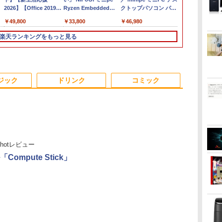
re
2026】【Office 2019
通 LIFEBOOK U748 高
A5510/D / Windows11/
Ryzen Embedded
Inspiron 3501 P90F
クトップパソコン パソ
最新OS対応 
ス】GMKtec
-
H&B】HP デスクトップ
性能第7世代Core i5-
超高性能 第10世代
R2544初登場
Core i3 1005G1 第10
コン 新品 Office付き
最大180日保証
AMD Ryzen 5
￥49,800
￥16,500
￥25,990
￥33,800
￥39,800
￥46,980
￥19,800
￥91,999
B
PC＋24型モニターセッ
7300U カメラ内蔵 メモ
Core i5-10210u/ 8GB/
8GB+256GB 4TB拡張
世代CPU メモリ12GB
インテル Core i3-
i3 第8世代
6コア12スレ
チ
ト/第8世代 Core i7/メモ
リ最大16GB SSD1TB
爆速256GB-SSD/ カメ
可 mini pc
SSD480GB 15インチ
2350M~i5-13500H i7-
トパソコン
MAX5.0GHz 
楽天ランキングをもっと見る
e
リ:8GB/16GB/32GB/SSD:256GB/512GB/1TB/DVD/USB
薄い軽い FHD液晶
ラ/ 無線Wi-Fi6/ Office
Windows11 Pro 動作
フルHD Windows11
10870H Windows11
Windows11 
32GB/最大12
ー
3.0/Wifi/無線キーボード
type-C WIFI
付き/ Win11【中古ノー
より高速 4K×3画面出
Home WEBカメラ 無
SSD 256GB~1TB メモ
｜中古ノート
Radeon 760M
Bラ
&マウス/USBメモ
Bluetooth 中古ノート
トパソコン 中古パソコ
力 ミニパソコン
線LAN テンキー 1年保
リ 8~16GB デスクトッ
15.6 テンキ
M.2 2280 S
トパ
リ/Windows11/中古 パ
パソコン Office付き
ン 中古PC】税込送料
HDMI2.0+DP1.4 静音性
証 レビュー特典：WPS
プPC office2021 安い
ートパソコン
2×8TB USB4
3
3
4
4
5
5
6
6
 中
ソコン/ ディスプレイ
5GWIFI Bluetooth最新
無料 あす楽対応 即日
小型pc 豊富な端子
Office Bランク パソコ
激安 ゲーム 高スペッ
Microsoft O
Bluetooth5.2
ジック
ドリンク
コミック
MicrosoftOffice2024
発送（Windows10も
Type-C USB3.2 有線
ン ノートパソコン デ
ク 026
｜ノートパソ
LAN*2 VESA
可 Windows11
対応可能/ Win10）
LAN WIFI5/BT4.2 省電
ル 中古パソコン
Windows11
pc Windows1
力 オフィス/学習向け
3画面出力 M6 U
P2
間
爆
液晶モニター PCディ
日本創世史
モバイルモニター 15.6
JAFルートマップ全日
DELL デル E2417H
ちいかわカレンダー
【公式・メー
100日後に英
thotレビュー
ぼ
スプレイ 23.8 24イン
インチ InnoView モバ
本2026拡大版 [ JAFメ
LED液晶モニター 23.8
2027 [ ナガノ ]
販・送料無料
になる1日10
￥2,728
Compute Stick」
チ 144Hz 1ms IPS フ
イルディスプレイ 自立
ディアワークス ]
インチワイド ブラック
ー 新品 フルH
ティブ英語書き
￥1,980
広島
ルHD ノングレア 非光
型 1920*1080 FHD ポー
1920×1080 （フル
Series 3 Pro 
ブレット・リン
￥9,999
￥8,980
￥6,600
￥5,300
￥11,280
￥1,980
ぶ
沢 ブルーライトカット
タブルモニター IPS液晶
HD） 16:9 IPSパネル
21.45インチ
.
Anker Soundcore
On My Road
by Amazon 天然水
ONE PIECE モノクロ
【2026年アップグレ
On My Road
by Amazon 炭酸水
HUNTER×HUNTER
Xiaomi シャオミ
BUGS LIFE
コカ・コーラ やかんの
スーパーの裏でヤニ吸
HDMI VGA スピーカー
パネル 薄型 軽量 持ち運
LEDバックライト付 非
ー IPS 21.
Liberty 5 ミッドナイ
(Stadium ver.)
ラベルレス 2L×9本
版 115 (ジャンプコミ
ード版】AOKIMI ワ
(Stadium ver.)
ラベルレス 500ml
モノクロ版 39 (ジャ
REDMI Buds 8 Lite ワ
麦茶 from 爽健美茶 ラ
うふたり 9巻 (デジタル
スピ
内蔵 ヘッドホン端子
び 壁掛けに対応
光沢 ノングレア 液晶
VESA 100Hz
￥250
トブラック
ックスDIGITAL)
イヤレスイヤホン
×24本 強炭酸水 ペッ
ンプコミックス
イヤレスイヤホン
ベルレス
版ビッグガンガンコミ
付
VESA対応 テレワーク
Switch/PS3/PS4/PS5/Xbox
ディスプレイ ディスプ
HDMI VGA P
￥250
￥1,117
￥250
水
bluetooth イヤホン
トボトル 500ミリリ
DIGITAL)
Bluetooth 5.4 ノイズ
650mlPET×24本
ックス)
在宅勤務 法人向け オ
One/PC/スマ
レイポート VGA【中
Switch 3年
￥14,990
￥594
￥1,964
￥1,625
￥572
￥3,480
￥2,009
￥810
V12 小型軽量 ブルー
ットル (Smart
キャンセリング ANC
フィス TERRA 2441W
ホ/USBType-C/標準
古】
可 (型番：AK