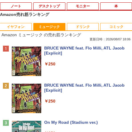
ノート
デスクトップ
モニター
本
Amazon売れ筋ランキング
イヤフォン
ミュージック
ドリンク
コミック
Amazon(アマゾン) タブレットPC New F
PHILIPS/フィリップス 241V8/11 / 23.8型
なぜ、あの人のがんは消えたのか？
1
1
1
Amazon ミュージック の売れ筋ランキング
ire Max 11(2023年発売) グレー B0B2SD
ワイド 液晶ディスプレイ FullHD/HDMI
8BVX ［11型 /Wi-Fiモデル /ストレージ：
ケーブル標準添付【中古/送料無料】※沖
更新日時：2026/08/07 18:06
￥3,828
64GB］ B0B2SD8BVX [振込不可]
縄、離島を除く
Anker Soundcore P40i ブラック
BRUCE WAYNE feat. Flo Milli, ATL Jacob
[Explicit]
￥19,980
￥5,500
￥7,990
￥250
トランスフォーマーFANBOOK 2026
2
【新古品】2026年福袋 ノートパソコン
【良い】送料無料 TF: PHILIPS / フィ
2
2
Windows11 ノートPC 14インチノート
リップス 23.8型 ワイド HDMI 24インチ
￥2,500
Anker Soundcore P31i ブラック
BRUCE WAYNE feat. Flo Milli, ATL Jacob
パソコン 4GB 64GB パソコンOffice搭載
液晶モニター 243V7Q フルHD(1920x10
[Explicit]
薄型ノートPC インテルCeleron 第11世
80) スピーカー搭載 動作良品 中古
￥5,990
代 日本語キーボードデュアル USB3.0 WI
【3ケ月保証】
￥250
FI Bluetooth テレワーク応援 初心者向
け
￥6,480
機動警察パトレイバーシバシゲオ×ぴあ
3
￥21,800
（ぴあMOOK）
Anker Soundcore Liberty 5 ミッドナイトブ
On My Road (Stadium ver.)
ラック
￥1,925
モバイルモニター 15.6インチ InnoView
3