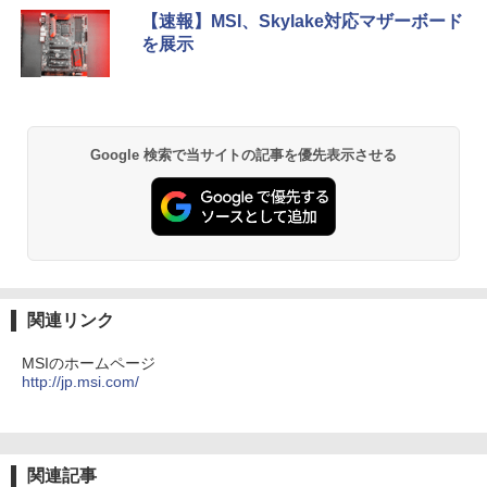
5
トパソコン Windows11 office付き｜Co
ムレス Type-C/HDMIポート 高画質 FHD
【速報】MSI、Skylake対応マザーボード
￥1,112
￥770
re i5 第8世代｜メモリ 8GB SSD 256GB
フルHD 液晶モニター Minifire MF24X3C
を展示
｜フルHD｜中古ノートパソコン 軽量｜
モバイルPC｜Fujitsu｜ノートパソコン
￥11,999
｜ノートPC｜中古パソコン｜パソコン｜
中古PC
by Amazon 天然水 ラベルレス 500ml ×24本
異世界居酒屋「のぶ」(22) (角川コミックス・
富士山の天然水 バナジウム含有 水 ミネラル
エース)
ウォーター ペットボトル 静岡県産 500ミリリ
￥29,800
Google 検索で当サイトの記事を優先表示させる
ットル (Smart Basic)
￥832
￥1,380
ONE PIECE モノクロ版 115 (ジャンプコミッ
クスDIGITAL)
by Amazon 天然水ラベルレス 2L×9本
￥594
￥1,117
関連リンク
MSIのホームページ
http://jp.msi.com/
HUNTER×HUNTER モノクロ版 39 (ジャンプ
コミックスDIGITAL)
by Amazon 炭酸水 ラベルレス 500ml ×24本
強炭酸水 ペットボトル 500ミリリットル (Sm
art Basic)
￥572
関連記事
￥1,625