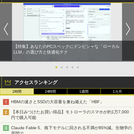
【特集】あなたのPCスペックにドンピシャな「ローカル
LLM」の選び方と快適化テク
●
●
●
●
●
アクセスランキング
1時間
24時間
1週間
1カ月
HBMの速さとSSDの大容量を兼ね備えた「HBF」
【本日みつけたお買い得品】モトローラのスマホが約1万7,000
円で購入可能
Claude Fable 5、格下モデルに回される不満が85%減。生物学の
質問で