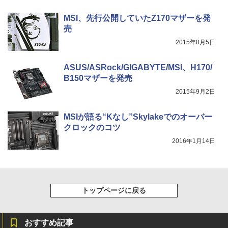
スーパーの裏でヤニ吸うふたり 9巻 (デジタル
MSI、先行公開していたZ170マザーを発
版ビッグガンガンコミックス)
コカ・コーラ やかんの麦茶 from 爽健美茶 ラ
売
ベルレス 650mlPET×24本
2015年8月5日
￥810
￥2,009
ASUS/ASRock/GIGABYTE/MSI、H170/
B150マザーを発売
2015年9月2日
MSIが語る“Kなし”Skylakeでのオーバー
クロックのコツ
2016年1月14日
トップページに戻る
おすすめ記事