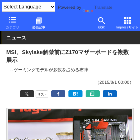
Powered by
Translate
PC Watch
半導体/周辺機器
自作PCパーツ
マザーボード
カテゴリ
過去記事
検索
Impressサイト
ニュース
MSI、Skylake解禁前にZ170マザーボードを複数
展示
～ゲーミングモデルが多数を占める布陣
（2015/8/1 00:00）
リスト