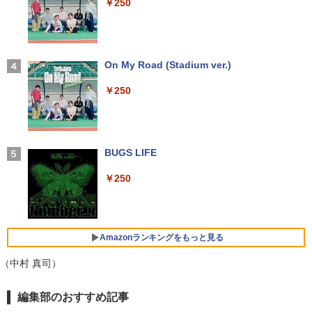
￥250
モバイルディスプレイ 自立型 1920*1080
￥14,990
【1500円OFFクーポン】【訳アリ】【W
FHD ポータブルモニター IPS液晶パネル
3
EBカメラ＋フルHD】ノートパソコン 中
薄型 軽量 持ち運び 壁掛けに対応 Switc
古パソコン 13.3インチ SSD256GB メモ
h/PS3/PS4/PS5/Xbox One/PC/スマホ/U
リ8GB Core i5-1135G7 第11世代 Micro
SBType-C/標準HDMI対応【選べる種
高校野球神奈川グラフ（2026） 第108回
4
soft Office付き Windows11 東芝 dyna
類】タッチ/ケース付き/4Kタイプ
【2026年アップグレード版】AOKIMI ワイヤ
On My Road (Stadium ver.)
全国高校野球選手権神奈川大会 [ 神奈川
book G83 中古 PC パソコン ノートPC S
レスイヤホン bluetooth イヤホン V12 小型
新聞社 ]
SD1TB メモリ16GB 軽量 薄型 ダイナブ
軽量 ブルートゥースHi-Fi 最大36時間再生 ぶ
￥8,980
￥250
ック
るーとゅーす コードレス ENCノイズキャン
￥2,200
セリング 自動ペアリング Type-C充電 マイク
付き 防水 タッチ式音量調整 スポーツ/通勤/通
￥29,800
学/WEB会議(ホワイト)
11.6インモバイルモニターIPS小型ディス
4
プレイ 1366x768 防眩光 薄型 軽量USB
BUGS LIFE
魔女と傭兵（9） 【電子書籍】[ 宮木真人
5
￥1,964
Type-C HDMIサブモニター スピーカー内
]
ノートパソコン 14インチ 新品 Windows
蔵Rasp PI5 /PC/Macなど対応ポータブル
4
￥250
11 Pro Office搭載 日本語キーボード メ
ディスプレイ (ブラック, 11.6)
￥792
モリ 8GB SSD 128GB 256GB 512GB 1
Xiaomi シャオミ REDMI Buds 8 Lite ワイヤ
TB Webカメラ WiFi Bluetooth 選べる
レスイヤホン Bluetooth 5.4 ノイズキャンセ
￥9,280
カラー 14型 薄型 軽量 初心者 学習向け P
リング ANC 36時間再生
C ピンク シルバー 最短当日出荷
Amazonランキングをもっと見る
￥3,480
￥29,800
（中村 真司）
【お買い物マラソ開催中！P最大31.5%還
5
元】5年保証/Type-C/100Hz 24インチ モ
ニター USB-C IPSパネル スピーカー内蔵
【Amazon.co.jp限定】 い・ろ・は・す 2L P
薬屋のひとりごと 17巻 (デジタル版ビッグガ
編集部のおすすめ記事
HDR10 Adaptive Sync VESA対応 チル
ET ラベルレス ×8本
ンガンコミックス)
超軽量 フルHD｜富士通 U939｜中古ノー
ト調整可 オフィス用PCモニター フレー