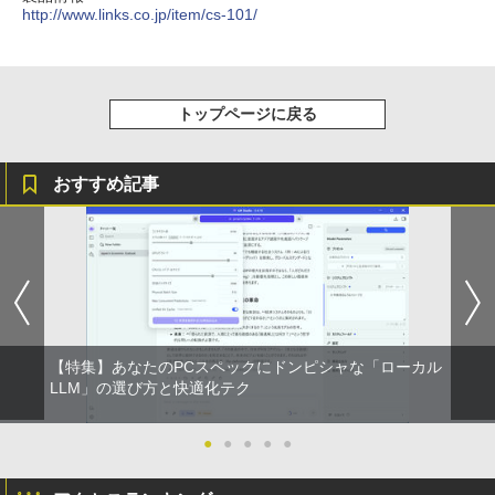
版ビッグガンガンコミックス)
http://www.links.co.jp/item/cs-101/
コカ・コーラ やかんの麦茶 from 爽健美茶 ラ
ベルレス 650mlPET×24本
￥810
￥2,009
トップページに戻る
おすすめ記事
【特集】あなたのPCスペックにドンピシャな「ローカル
LLM」の選び方と快適化テク
●
●
●
●
●