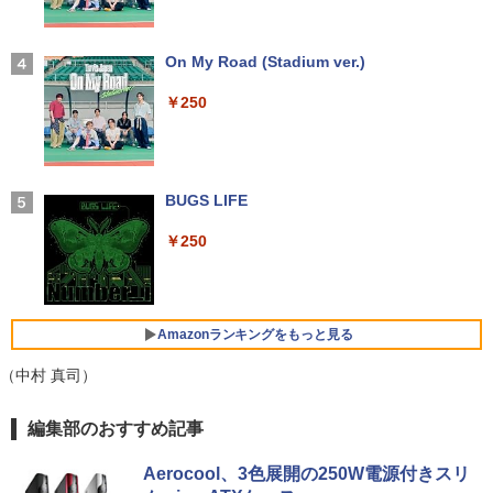
【1500円OFFクーポン】【タッチパネル
★Gigastone モニター 21.45インチ ディ
3
3
&WEBカメラ搭載】ノートパソコン 2in1
超得10％OFF｜買い替えならこれ!! Micr
スプレイ PCモニター VESA モニタ ノン
3
タブレットPC 13.3インチ SSD128GB メ
osoft office付き デスクトップパソコン
グレア フルHD 75Hz ブルーライト軽減
【2026年アップグレード版】AOKIMI ワイヤ
On My Road (Stadium ver.)
和山やま作品4冊セット 小冊子＆アクリ
4
モリ8GB Core i3 第8世代 Microsoft Off
中古デスクトップ 第8世代 メモリ8GB S
パネル 178度 広角 高解像度目に優しいフ
レスイヤホン bluetooth イヤホン V12 小型
ルスタンド付き特装版 （ビームコミック
ice付き Windows11 東芝 dynabook D8
SD256GB HDD500GB Windows11 セッ
リッカーフリー (PS5確認済み/HDMI/VG
軽量 ブルートゥースHi-Fi 最大36時間再生 ぶ
￥250
ス） [ 和山 やま ]
3 ノートパソコン 中古 PC パソコン 中古
ト購入可能 単品 NEC デスクトップ PC
A/3年保証)
るーとゅーす コードレス ENCノイズキャン
ノートPC 中古ノート 最大SSD512GB
パソコン 中古 おすすめ デスクトップパ
セリング 自動ペアリング Type-C充電 マイク
￥11,000
ソコン マイクロソフトオフィス 2019 PC
付き 防水 タッチ式音量調整 スポーツ/通勤/通
￥9,980
学/WEB会議(ホワイト)
￥24,800
￥29,800
BUGS LIFE
￥1,964
施設基準パーフェクトブック 2026年度
5
【公式限定2年保証】モニター 21.5イン
4
￥250
版 [ 一般社団法人日本施設基準管理士協
2026新生活 13インチ超軽量 重さ約900g
チ フルhd 高画質 100Hz VA ノングレア
4
会 ]
ノートパソコン HP Dynabook 富士通 第
【中古】 HP Pavilion All-in-One 24-xa0
非光沢 スピーカー内蔵 3年保証 ディスプ
Xiaomi シャオミ REDMI Buds 8 Lite ワイヤ
4
10世代Core i5/i7 アウトレット 最大メモ
150jp 4YR08AA#ABJ SSD＆HDD搭載 C
レイ パソコンモニター PCモニター フル
レスイヤホン Bluetooth 5.4 ノイズキャンセ
￥22,000
リ16GB SSD1TB 薄型軽量 13.3インチ O
ore i5 8400T Windows11 Home 液晶一
ハイビジョン 21インチ 液晶モニター ア
リング ANC 36時間再生
ffice付き 最新MicrosoftOffice2024可 W
体型 保証付 [96185]
イリスオーヤマ DT-JF * 安心延長保証対
Amazonランキングをもっと見る
indows11ノートパソコン 中古パソコン
象
￥2,980
WIFI Bluetooth 中古PC
￥39,640
（中村 真司）
￥9,999
￥25,600
【Amazon.co.jp限定】 い・ろ・は・す 2L P
薬屋のひとりごと 17巻 (デジタル版ビッグガ
編集部のおすすめ記事
ET ラベルレス ×8本
ンガンコミックス)
【★20％クーポン】MINISFORUM AI M1
5
Pro ミニPC、インテル Core Ultra 5 125
グリーンハウス 7型ワイド液晶 電子POP
5
Aerocool、3色展開の250W電源付きスリ
￥1,112
￥770
本日10倍！高性能第10世代Core i7-1061
H / Ultra 9 285H、32GB+512GB/1TB 、
取付金具付き ホワイト GH-EP7F-WH [G
5