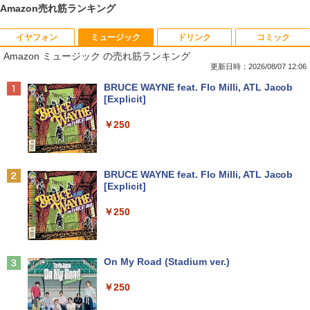
Amazon売れ筋ランキング
イヤフォン
ミュージック
ドリンク
コミック
中古ノートパソコンDell Latitude 5320
中古パソコン HP Z230 SFF Workstatio
Yoothi 互換品 液晶 15.6インチ NV156F
獣医腫瘍学テキスト 第2版[本/雑誌] / 日
1
1
1
1
Amazon ミュージック の売れ筋ランキング
2-in-1 5320-con 【中古】 Dell Latitude
n CPU Intel Xeon E3-1231v3-3.40Ghz
HM-N41 NV156FHM-N42 NV156FHM-N
本獣医がん学会/著 日本獣医がん学会獣医
5320 2-in-1 中古ノートパソコンCore i5
メモリ8GB SSD256GB DVDROM デスク
43 NV156FHM-N46 NV156FHM-N47 NV
腫瘍科認定医認定委員会/監修
更新日時：2026/08/07 12:06
Win11 Pro 64bit Dell Latitude 5320 2-i
トップ パソコン 中古 パソコン パソコン
156FHM-N49 対応 FullHD 1920x1080 I
Anker Soundcore P40i オフホワイト
BRUCE WAYNE feat. Flo Milli, ATL Jacob
n-1 中古ノートパソコンCore i5 Win11 P
本体 高速SSD ウインドウズ10 Windows
PS LED LCD 液晶ディスプレイ 修理交換
￥19,800
[Explicit]
ro 64bit
11 中古デスクトップ 中古pc win10 中古
用液晶パネル
￥7,990
デスクトップパソコン 送料無料
￥250
￥19,000
￥9,250
￥15,800
世界の新富裕層はなぜ「オルカン・S＆P
2
500」を買わないのか 20代で純資産4億
円をつくった超レバレッジ投資の極意 [
Anker Soundcore P31i ブラック
BRUCE WAYNE feat. Flo Milli, ATL Jacob
中古ノートパソコン インテル Celeron C
＼500円OFFクーポンあり！／ モバイル
宮脇 さき ]
2
2
[Explicit]
ore i5 Windows11 Pro Office 2024付き
【全品最大2500円OFFクーポン】【22イ
モニター 15.6インチ 1080PフルHD ディ
2
￥5,990
メモリ4GB/8GB/16GB選択可 SSD128G
ンチ 液晶+新品キーボード＆新品無線マ
スプレイ VESA対応 コスパ デュアルモニ
￥1,980
￥250
B/1TB選択可 15.6型 テンキー ビジネス
ウスセット】HP EliteDesk 800 G1 SFF
ター サブモニター ゲーミングモニター
在宅勤務 学生向け 初期設定不要 店長お
デスクトップPC 第4世代Core-i7 Office
ポータブルモニター 外付けモニター リモ
まかせ中古厳選 ノートPC ノート パソコ
付き Windows11 メモリ8GB/16GB SSD
ートワーク IPS mini pc ミニPC 多デバ
ン 中古PC 在宅ワーク オフィス 中古
256GB/512GB ハイブリッド Wi-Fi DVD
イス対応 ブラック
コレクション・台湾のモダニズム（第6
3
USB3.0 デスクトップ PC 中古 PC
Anker Soundcore Liberty 5 ミッドナイトブ
On My Road (Stadium ver.)
巻） 衛生と病院 [ 鈴木哲造 ]
ラック
￥11,980
￥9,480
￥27,999
￥250
￥19,800
￥14,990