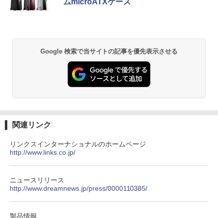
ムmicroATXケース
0Uノートパソコン 中古 Dynabook G83
64GB+2TB / ベアボーンキット、 2.5G/
HEP7FWH]
超軽量約779g メモリ最大16GB 新品SSD
Wi-Fi 7/Bluetooth 5.4、HDMI 2.1/DP 1.
1TB 13.3インチ HDMI搭載 WEBカメラ5
4/USB4×2、4画面出力、Copilot対応AI
￥10,970
GWIFI Bluetooth内蔵 中古パソコン Mic
PC
by Amazon 天然水 ラベルレス 500ml ×24本
異世界居酒屋「のぶ」(22) (角川コミックス・
rosoftOffice2024可 Windows11 送料無
富士山の天然水 バナジウム含有 水 ミネラル
エース)
料 持ち運び便利
ウォーター ペットボトル 静岡県産 500ミリリ
￥75,999
Google 検索で当サイトの記事を優先表示させる
ットル (Smart Basic)
￥832
￥27,600
￥1,380
ONE PIECE モノクロ版 115 (ジャンプコミッ
クスDIGITAL)
by Amazon 天然水ラベルレス 2L×9本
￥594
￥1,117
関連リンク
リンクスインターナショナルのホームページ
http://www.links.co.jp/
HUNTER×HUNTER モノクロ版 39 (ジャンプ
コミックスDIGITAL)
by Amazon 炭酸水 ラベルレス 500ml ×24本
強炭酸水 ペットボトル 500ミリリットル (Sm
art Basic)
￥572
ニュースリリース
http://www.dreamnews.jp/press/0000110385/
￥1,625
スーパーの裏でヤニ吸うふたり 9巻 (デジタル
製品情報