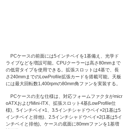
PCケースの前面には5インチベイを1基備え、光学ド
ライブなどを増設可能。CPUクーラーは高さ80mmまで
の低背タイプを使用できる。拡張スロットは4基で、長
さ240mmまでのLowProfile拡張カードを搭載可能。天板
には最大回転数1,400rpmの80mm角ファンを実装する。
PCケースの主な仕様は、対応フォームファクタがmicr
oATXおよびMini-ITX、拡張スロット4基(LowProfile仕
様)、5インチベイ×1、3.5インチシャドウベイ×2(1基は5
インチベイと排他)、2.5インチシャドウベイ×2(1基は5イ
ンチベイと排他)。ケースの底面に80mmファンを1基増