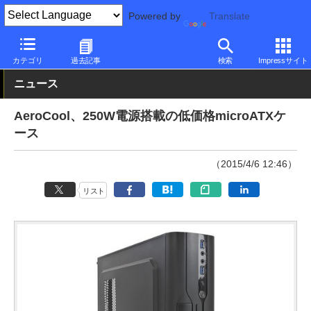
Powered by
Translate
PC Watch
半導体/周辺機器
自作PCパーツ
電源
カテゴリ
過去記事
検索
Impressサイト
ニュース
AeroCool、250W電源搭載の低価格microATXケ
ース
（2015/4/6 12:46）
リスト