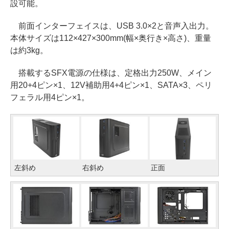
設可能。
前面インターフェイスは、USB 3.0×2と音声入出力。
本体サイズは112×427×300mm(幅×奥行き×高さ)、重量
は約3kg。
搭載するSFX電源の仕様は、定格出力250W、メイン
用20+4ピン×1、12V補助用4+4ピン×1、SATA×3、ペリ
フェラル用4ピン×1。
左斜め
右斜め
正面